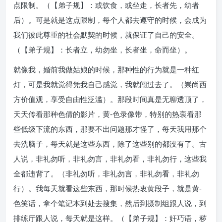
点限制。（【弟子规】：或饮食，或坐走，长者先，幼者
后）。可是就是这点限制，每个人都去遵守的时候，会成为
我们彼此尊重的社会默契的时候，就保证了自己的安全。
（【弟子规】：长者立，幼勿坐，长者坐，命而坐）。
就像我，婚前我做姑娘的时候，那种性的行为就是一种红
灯，可是我就觉得凭我自己感觉，我就闯过去了。（崇尚西
方价值观，享受自由性泛滥）。那段时间真是无聊透顶了，
天天传看那种色倩的影片，黄-色录像带，特别的热衷看那
些低级下流的东西，那要不出问题那才怪了，每天我用那个
去洗脑子，每天就是这些东西，除了这些别的都没有了。古
人说，非礼勿听，非礼勿言，非礼勿看，非礼勿行，这些我
全都违背了。（非礼勿听，非礼勿言，非礼勿看，非礼勿
行）。我每天就看这些东西，那时候热衷黄段子，就是黄-
色笑话，拿个笔记本到处去搜集，然后到摄制组跟人说，到
排练厅跟人说，每天就是这样。（【弟子规】：奸巧语，秽