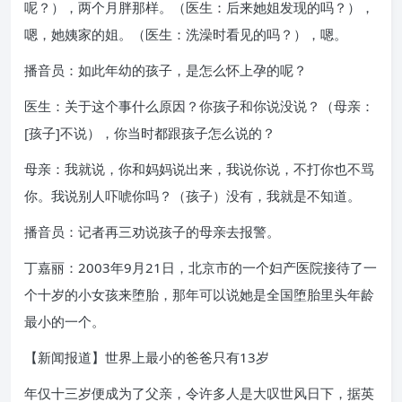
呢？），两个月胖那样。（医生：后来她姐发现的吗？），
嗯，她姨家的姐。（医生：洗澡时看见的吗？），嗯。
播音员：如此年幼的孩子，是怎么怀上孕的呢？
医生：关于这个事什么原因？你孩子和你说没说？（母亲：
[孩子]不说），你当时都跟孩子怎么说的？
母亲：我就说，你和妈妈说出来，我说你说，不打你也不骂
你。我说别人吓唬你吗？（孩子）没有，我就是不知道。
播音员：记者再三劝说孩子的母亲去报警。
丁嘉丽：2003年9月21日，北京市的一个妇产医院接待了一
个十岁的小女孩来堕胎，那年可以说她是全国堕胎里头年龄
最小的一个。
【新闻报道】世界上最小的爸爸只有13岁
年仅十三岁便成为了父亲，令许多人是大叹世风日下，据英