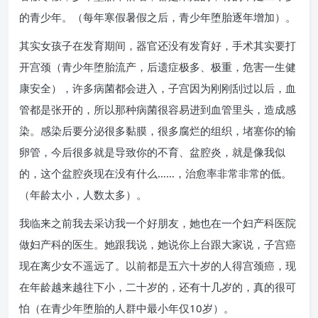
的青少年。（每年寒假暑假之后，青少年堕胎逐年增加）。
其实女孩子在发育期间，器官还没有发育好，手术其实要打
开宫颈（青少年堕胎流产，后遗症极多、极重，危害一生健
康安全），许多病菌都会进入，子宫因为刚刚刮过以后，血
管都是张开的，所以那种病菌很容易进到血管里头，造成感
染。感染后要分泌很多黏膜，很多腐烂的组织，堵塞你的输
卵管，今后很多就是导致你的不育、盆腔炎，就是像我似
的，这个盆腔炎现在没有什么……，治愈率非常非常的低。
（年龄太小，人数太多）。
我临来之前我去采访我一个好朋友，她也在一个妇产科医院
做妇产科的医生。她跟我说，她说你上台跟大家说，子宫癌
现在离少女不遥远了。以前都是五六十岁的人得宫颈癌，现
在年龄越来越往下小，二十岁的，还有十几岁的，真的很可
怕（在青少年堕胎的人群中最小年仅10岁）。