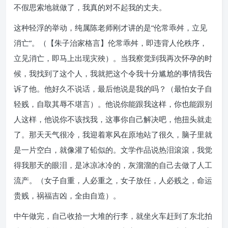
不假思索地就做了，我真的对不起我的丈夫。
这种轻浮的举动，纯属陈老师刚才讲的是“伦常乖舛，立见
消亡”。（【朱子治家格言】伦常乖舛，即违背人伦秩序，
立见消亡，即马上出现灾殃）。当我察觉到我再次怀孕的时
候，我找到了这个人，我就把这个令我十分尴尬的事情我告
诉了他。他好久不说话，最后他说是我的吗？（最怕女子自
轻贱，自取其辱不堪言）。他说你能跟我这样，你也能跟别
人这样，他说你不该找我，这事你自己解决吧，他扭头就走
了。那天天气很冷，我迎着寒风在原地站了很久，脑子里就
是一片空白，就像灌了铅似的。文学作品说热泪滾滾，我觉
得我那天的眼泪，是冰凉冰冷的，灰溜溜的自己去做了人工
流产。（女子自重，人必重之，女子放任，人必贱之，命运
贵贱，祸福吉凶，全由自造）。
中午做完，自己收拾一大堆的行李，就坐火车赶到了东北拍