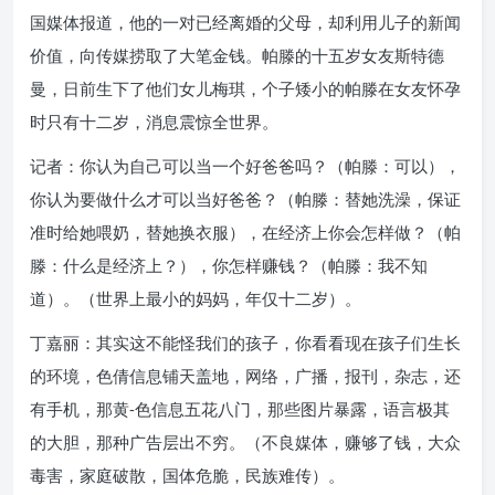
国媒体报道，他的一对已经离婚的父母，却利用儿子的新闻
价值，向传媒捞取了大笔金钱。帕滕的十五岁女友斯特德
曼，日前生下了他们女儿梅琪，个子矮小的帕滕在女友怀孕
时只有十二岁，消息震惊全世界。
记者：你认为自己可以当一个好爸爸吗？（帕滕：可以），
你认为要做什么才可以当好爸爸？（帕滕：替她洗澡，保证
准时给她喂奶，替她换衣服），在经济上你会怎样做？（帕
滕：什么是经济上？），你怎样赚钱？（帕滕：我不知
道）。（世界上最小的妈妈，年仅十二岁）。
丁嘉丽：其实这不能怪我们的孩子，你看看现在孩子们生长
的环境，色倩信息铺天盖地，网络，广播，报刊，杂志，还
有手机，那黄-色信息五花八门，那些图片暴露，语言极其
的大胆，那种广告层出不穷。（不良媒体，赚够了钱，大众
毒害，家庭破散，国体危脆，民族难传）。