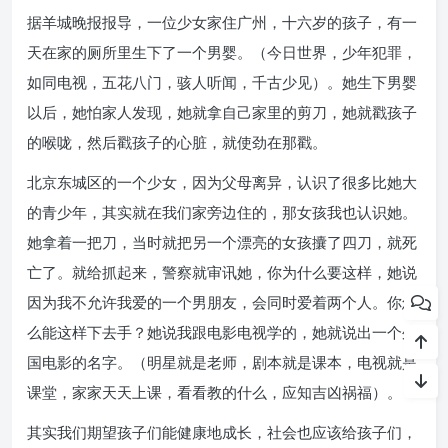
据羊城晚报报导，一位少女家住广州，十六岁的孩子，有一
天在家的厕所里生下了一个男婴。（今日世界，少年犯罪，
如同电视，五花八门，骇人听闻，千古少见）。她生下男婴
以后，她怕家人发现，她就拿自己家里的剪刀，她就戳孩子
的喉咙，然后戳孩子的心脏，就使劲在那戳。
北京东城区的一个少女，因为父母离异，认识了很多比她大
的青少年，其实就在我们家旁边住的，那女孩我也认识她。
她拿着一把刀，当时就把另一个漂亮的女孩攮了四刀，就死
亡了。就给抓起来，警察就审讯她，你为什么要这样，她说
因为我不允许我爱的一个男朋友，会同时爱着两个人。你怎
么能这样下去手？她说我跟电影电视学的，她就说出一个外
国电影的名字。（明星就是老师，剧本就是课本，电视就是
课堂，家家天天上课，看看教的什么，应知吉凶祸福）。
其实我们期望孩子们能健康地成长，社会也应该给孩子们，