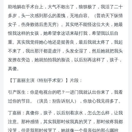
助地躺在手术台上，大气不敢出了，狼狈极了，我活了二十
多岁，头一次感到那么的羞愧，无地自容。（普劝天下纵情
女子，伤身败德后患无穷）。其实绝不能怪这位大夫，她最
恨我这样的女孩，她希望拿这话来敲打我，希望我以后自
重。其实我觉得她心地还是挺善良，最后我就太疼了，我起
不来了，我出那汗都是虚汗，头发全湿了，然后她就把我头
发撩在旁边，她就拍拍我的脸说，以后别再这样了，孩子，
真傻。
【丁嘉丽主演《特别手术室》】片段：
引产医生：你是电视台的吧？一进门我就认出你来了，我看
过你的节目。（演员：别告诉别人），你放心我见得多了。
丁嘉丽：真傻你，孩子，以后别着凉水，怎么怎么样，让我
注意。那种感情，其实我那时候我真的哭了，那时候疼我都
没哭，但是我那时候哭了，她就像一个母亲似的那么嘱咐