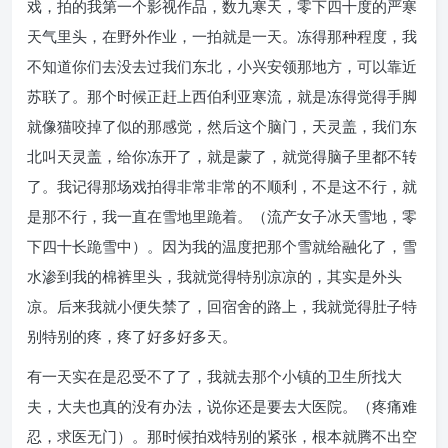
戏，拍的我第一个影视作品，数九寒天，零下四十度的严寒
天气里头，在野外作业，一拍就是一天。冻得那种程度，我
不知道你们去没去过我们东北，小兴安领那地方，可以靠近
苏联了。那个时候正赶上西伯利亚寒流，就是冻得觉得手脚
就像猫咬掉了似的那感觉，然后这个脑门，天灵盖，我们东
北叫天灵盖，给你冻开了，就是蒙了，就觉得脑子里都不转
了。我记得那场戏拍得非常非常的不顺利，不是这不行，就
是那不行，我一直在雪地里跪着。（流产女子冰天雪地，零
下四十长跪雪中）。因为我的温度把那个雪就给融化了，雪
水渗到我的棉裤里头，我就觉得特别凉凉的，其实是外头
凉。后来我就小便失禁了，回宿舍的路上，我就觉得肚子特
别特别的疼，疼了好多好多天。
有一天实在是忍受不了了，我就去那个小镇的卫生所找大
夫，大夫也真的没有办法，说你还是要去大医院。（疼痛难
忍，求医无门）。那时候拍戏特别的紧张，根本就腾不出空