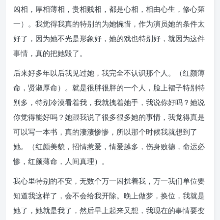
凶相，厚相薄相，贵相贱相，都是心相，相由心生，修心第
一）。我觉得我真的特别的为她惋惜，作为演员她的条件太
好了，因为她不光是形象好，她的戏也特别好，就因为这件
事情，真的把她毁了。
后来好多年以后我见过她，我完全不认识那个人。（红颜薄
命，贤淑厚命）。就是很胖很胖的一个人，脸上褶子特别特
别多，特别冷漠看着我，我就拽着她手，我说你好吗？她说
你觉得能好吗？她跟我说了很多很多她的事情，我觉得真是
可以写一本书，真的淒淒惨惨，所以那个时候我就想到了
她。（红颜美貌，招情惹爱，情爱越多，伤身败德，命运必
惨，红颜薄命，人间真理）。
我心里特别的不安，无数个万一困扰着我，万一我们单位要
知道我这样了，会不会给我开除。晚上做梦，换位，我就是
她了，她就是我了，然后早上起来又想，我现在的事情要变