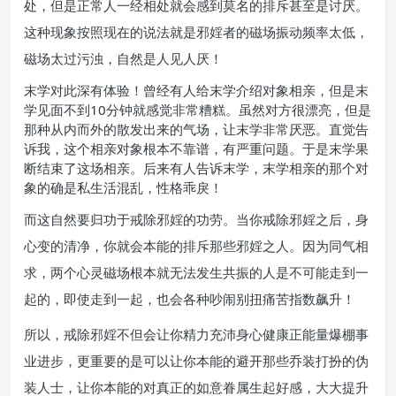
处，但是正常人一经相处就会感到莫名的排斥甚至是讨厌。
这种现象按照现在的说法就是邪婬者的磁场振动频率太低，
磁场太过污浊，自然是人见人厌！
末学对此深有体验！曾经有人给末学介绍对象相亲，但是末
学见面不到10分钟就感觉非常糟糕。虽然对方很漂亮，但是
那种从内而外的散发出来的气场，让末学非常厌恶。直觉告
诉我，这个相亲对象根本不靠谱，有严重问题。于是末学果
断结束了这场相亲。后来有人告诉末学，末学相亲的那个对
象的确是私生活混乱，性格乖戾！
而这自然要归功于戒除邪婬的功劳。当你戒除邪婬之后，身
心变的清净，你就会本能的排斥那些邪婬之人。因为同气相
求，两个心灵磁场根本就无法发生共振的人是不可能走到一
起的，即使走到一起，也会各种吵闹别扭痛苦指数飙升！
所以，戒除邪婬不但会让你精力充沛身心健康正能量爆棚事
业进步，更重要的是可以让你本能的避开那些乔装打扮的伪
装人士，让你本能的对真正的如意眷属生起好感，大大提升