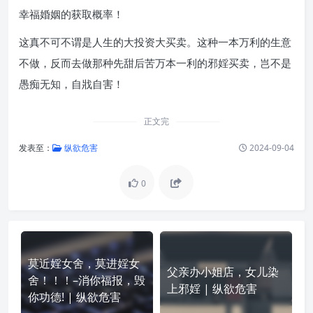
幸福婚姻的获取概率！
这真不可不谓是人生的大投资大买卖。这种一本万利的生意
不做，反而去做那种先甜后苦万本一利的邪婬买卖，岂不是
愚痴无知，自戕自害！
正文完
发表至：
纵欲危害
2024-09-04
0
莫近婬女舍，莫进婬女
父亲办小姐店，女儿染
舍！！！–消你福报，毁
上邪婬 | 纵欲危害
你功德! | 纵欲危害