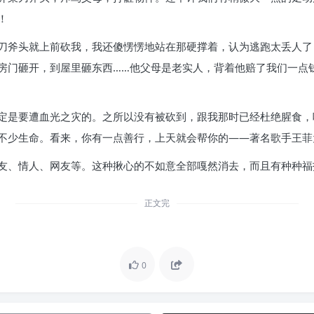
！
刀斧头就上前砍我，我还傻愣愣地站在那硬撑着，认为逃跑太丢人了
房门砸开，到屋里砸东西……他父母是老实人，背着他赔了我们一点
定是要遭血光之灾的。之所以没有被砍到，跟我那时已经杜绝腥食，
不少生命。看来，你有一点善行，上天就会帮你的——著名歌手王菲
友、情人、网友等。这种揪心的不如意全部嘎然消去，而且有种种福
正文完
0