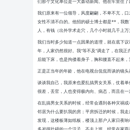
们那个文化单位是一大轰动新闻。他在牢里住了
我们原来有一位领导，风度翩翩，不卑不亢，口
女性不清不白的。他招的硕士博士都是**，我数
人，有钱（出外学术走穴，几个小时就几千上万
我们当时多少知道一点因果的道理，就在底下议
年，人家仍然很好。我“等不及”调走了，在我
后能下床，也是拘偻着身子，胸和腰直不起来，
正是正当年的年龄，他在电视台侃侃而谈的镜头
谈谈我自己，我原来也爱乱搞男女关系，仗着单
很差，丢官，人也变得极内向、病态，而且在一
在乱搞男女关系的时候，经常会遇到各种灾祸或
邻居为什么要扒我的房；平房拆迁的时候，我走
发现，这楼板薄如纸板，楼顶上那户人家日夜响
多岁很壮硕的一个汉子，不去上班，经常在家耍