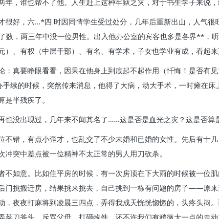
两年，谁也帮不了他。人生赶上这种牢狱之灾，对于书生学子来说，
才很好，六…*四 时因同情学生受过处分，几年后重新出山，人气很
了数，两三年中没一位男性。出入他办公室的宾客也多是各界**，听
元）、有权（中层干部）、有名、有学术，子女也学业有成，看起来
论：真要睁眼看看，因果在他身上到底起不起作用（忏悔！是否有见
正办手续的时候，突然传来消息，他得了大病，动大手术，一时瘫在床
算是半残疾了。
再也没出现过，几年来不闻其名了……这是否是血光之灾？这是否算
位不错，有点小歪才，也乱交了不少未婚和已婚的女性。先后有十几
次冲突中差点被一位精神不太正常的男人用刀砍杀。
者不如意。比如住平房的时候，有一次房顶在下大雨的时候被一位肌
后门挑搬迁房，结果挑来挑去，自己挑到一栋有问题的房子——原来
动，夜夜打麻将到凌晨三四点，弄得我成天恍恍惚惚的，头疼头闷。
弄菜刀斧头，斥骂父母，打砸物件。还不许我们有稍微大一点的走动