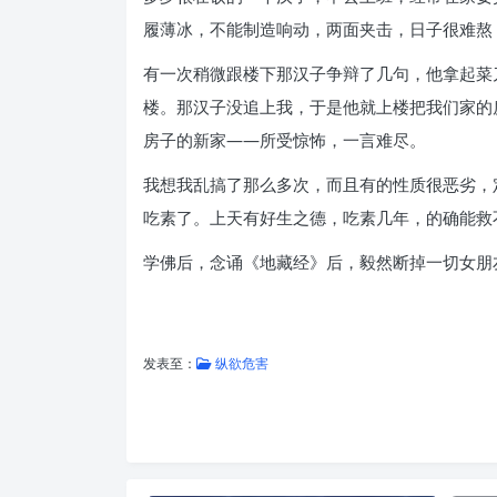
履薄冰，不能制造响动，两面夹击，日子很难熬
有一次稍微跟楼下那汉子争辩了几句，他拿起菜
楼。那汉子没追上我，于是他就上楼把我们家的
房子的新家——所受惊怖，一言难尽。
我想我乱搞了那么多次，而且有的性质很恶劣，
吃素了。上天有好生之德，吃素几年，的确能救
学佛后，念诵《地藏经》后，毅然断掉一切女朋
发表至：
纵欲危害