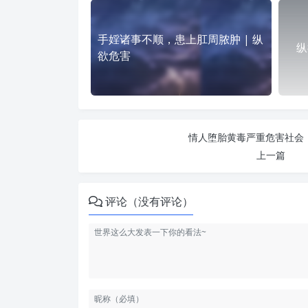
手婬诸事不顺，患上肛周脓肿 | 纵
纵
欲危害
情人堕胎黄毒严重危害社会 
上一篇
评论（没有评论）