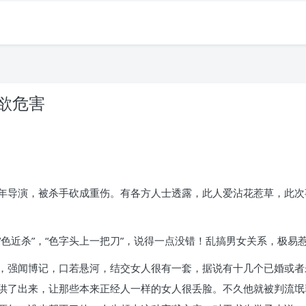
纵欲危害
年导演，被杀手砍成重伤。有各方人士透露，此人爱沾花惹草，此次
色近杀”，“色字头上一把刀”，说得一点没错！乱搞男女关系，极易
，强闻博记，口若悬河，结交女人很有一套，据说有十几个已婚或者
供了出来，让那些本来正经人一样的女人很丢脸。不久他就被判流氓