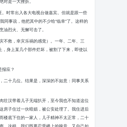
绝对是一大挫折。
旺。时常出入各大电视台做嘉宾。但就是跟一些
我同事说，他把其中的不少给“临幸”了。这样的
烹油烈火、无懈可击了。
灾不救，幸灾乐祸的感觉）。一年、二年、三
上，身上某几个部件烂坏，被割了下来，即使以
是报应？
，二十几位。结果是，深深的不如意：同事关系
肉壮汉带着儿子无端扒开，至今我也不知道这位
这房子住过一伙暗娼，被公安处理了。我住进后
而楼底下住的一家人，儿子精神不太正常，二十
声。这样，我们既要忍受楼上的噪音，又自己如