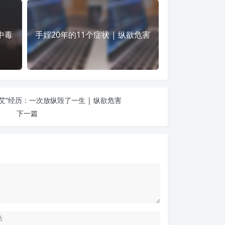
中毒
手婬20年的11个症状 | 纵欲危害
艾”经历：一次放纵毁了一生 | 纵欲危害
下一篇