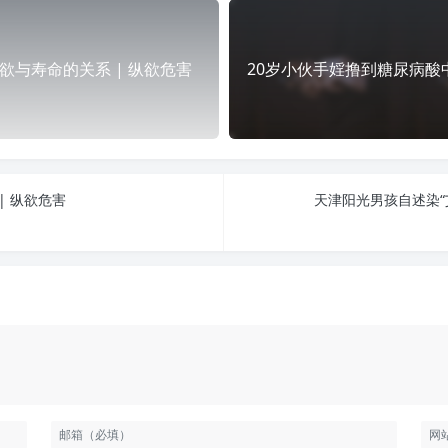
欲与寿命的关系 | 纵欲危害
20岁小伙手婬撸到糖尿病酸
| 纵欲危害
天津阳光男孩自述染“