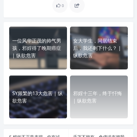
0
一位风华正茂的帅气男
女大学生，同居结束
孩，邪婬得了晚期癌症
后，我还剩下什么？ |
| 纵欲危害
纵欲危害
SY频繁的13大危害 | 纵
邪婬十三年，终于忏悔
欲危害
| 纵欲危害
S 精的不正常表现，你有过吗？？ | 纵欲危害
千万不能有，色倩没有把我怎么样的错觉！ | 纵欲危害