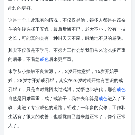
能过的更好。
这是一个非常现实的情况，不仅仅是他，很多人都是在该奋
斗的年经选择了安逸，最后后悔不已，老大不小，没有一技
之长，可能真的会有一种叫天天不应，叫地地不灵的感受。
其实不仅仅是不学习、不努力工作会给我们带来这么多严重
的后果，不着急
戒色
后来更严重。
末学从小接触不良黄源，7，8岁开始意婬，16岁开始手
婬，28岁才开始戒邪婬，其实在26岁时就开始有意识的戒
邪婬了，只是当时觉悟太过浅溥，觉悟也比较代，那会
戒色
自然是困难重重，成了戒油子，我在去年算是
戒色
进入了正
轨，走进了专业戒色的道路，经过了一年多的实修，工作和
生活有了很大的改善，也感觉自己越来越正常了，像个正常
人了。