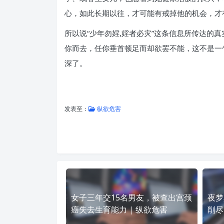
心，如此长期以往，才可能有戒掉他的机会，才
所以说“少年勿婬,婬者必灾”这条信息所传达的
你而去，任你垂首顿足而却欲罢不能，这不是一
深了。
发表至：
纵欲危害
女子三年交15名男友，被查出宫颈
夜梦
癌失去生育能力 | 纵欲危害
削尽