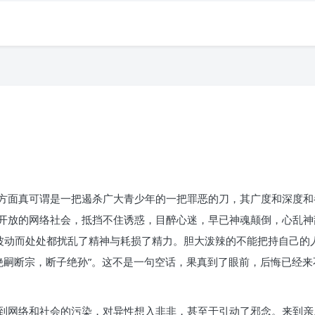
方面真可谓是一把遏杀广大青少年的一把罪恶的刀，其广度和深度和
开放的网络社会，抵挡不住诱惑，目醉心迷，早已神魂颠倒，心乱神
的波动而处处都扰乱了精神与耗损了精力。胆大泼辣的不能把持自己的
绝嗣断宗，断子绝孙”。这不是一句空话，果真到了眼前，后悔已经来不及
到网络和社会的污染，对异性想入非非，甚至于引动了邪念。来到亲戚