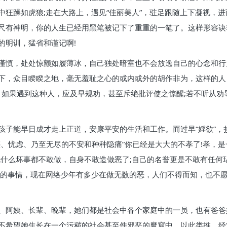
中狂躁如虎狼;走在大路上，遇见“佳丽美人”，驻足跟随上下凝视，
尺有神明，你的人生已经用黑笔被记下了重重的一笔了。这样形容诀
的明训，猛省和谨记啊!
谨慎，处处惊颤如履薄冰，自己独处暗室也不会放逸自己的心念和行
下，众目睽睽之地，毫无羞耻之心的或内或外的胡作非为，这样的人
，如果遇到这种人，应及早规劝，甚至斥绝批评使之惊醒;若不听从劝
孩子能早日成才走上正道，安康平安的生活和工作。而过早“婬欲”，
、忧虑、乃至无尽的不安和种种隐痛”你已经是大大的不孝了!孝，是
就什么坏事都不敢做，自身不敢造做恶了;自己的名誉更是不敢有任何
重的事情，现在网络少年有多少在做无数的恶，人们不得而知，也不
、阿姨、长辈、晚辈，她们都是社会中各个家庭中的一员，也有爸爸
不希望她生长在一个污秽的社会甚至件邪恶的魔窟中。以此类推，经