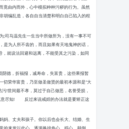
进而竟由内而外，心中模拟种种污秽的行为。虽然
非胡编乱造，各自自当清楚和明白自己陷入的程
为;司马温先生一生当中所做所为，没有一事不可
，是为人所不齿的，而且如果有天地鬼神的话，
导，就设法回避和远离，不能受其之污染，如同
损阴德，折福报，减寿命，失富贵，这些果报暂
一切荣华富贵，乃至做圣做贤的最初本源和是“大
玷污!世间最不孝，莫过于自己做恶，名誉受损，
愿意尽知! 反过来说戒婬的办法就是要矫正这
妈妈、丈夫和孩子。你以后也会长大、结婚、生
常的来发以此心，逐渐换掉色心、婬心、颠倒