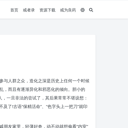
首页
戒者录
资源下载
戒为良药
参与人群之众，造化之深是历史上任何一个时候
乱，而且有逐渐异化和邪恶化的倾向。胆小的
人，一旦非法的尝试了，其后果常常不堪设想：
了!古语“保精活命”、“色字头上一把刀”就印
朋友家里，轻薄好奇，动不动就想偷看“内室”