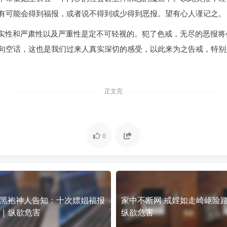
有可能会得到福报，或者说不得到或少得到恶报。望有心人谨记之。
真实性和严肃性以及严重性是定不可轻视的。犯了色戒，无尽的恶报将
句空话，这也是我们过来人真实深切的感受，以此来为之告戒，特别
正文完
0
黑袍神人告知：十次嫖娼福报
家中不断网 戒婬如走崎岖险路
 | 纵欲危害
纵欲危害