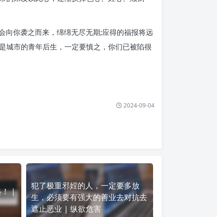
会向你袭之而来，绵绵无尽无期;应得的福报将远
是城市的青年后生，一定要慎之，你们已被陷很
2024-09-04
犯了极重邪婬的人，一定要多放
！ |
生，必须要有强大的善业去对抗去
遮止恶业 | 纵欲危害