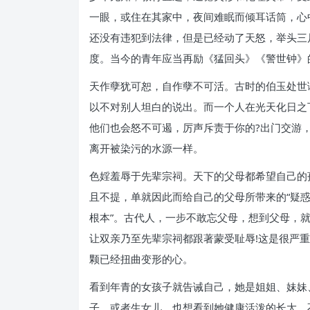
一眼，或住在其家中，夜间难眠而倾耳话筒，心
还没有违犯到法律，但是已经动了天怒，举头三
度。当今的青年应当再励《猛回头》《警世钟》
天作孽犹可恕，自作孽不可活。古时的伯玉处世
以不对别人坦白的说出。而一个人在光天化日之
他们也会怒不可遏，厉声斥责于你的?出门交游
离开被染污的水源一样。
色婬羞辱于先辈宗祠。天下的父母都希望自己的
且不提，单就因此而给自己的父母所带来的“疑惑
根本”。古代人，一步不敢忘父母，想到父母，
让双亲乃至先辈宗祠都跟著蒙受耻辱!这是很严
颗已经扭曲变形的心。
看到年青的女孩子就告诫自己，她是姐姐、妹妹
子、或者生女儿，也想看到她健康活泼的长大，