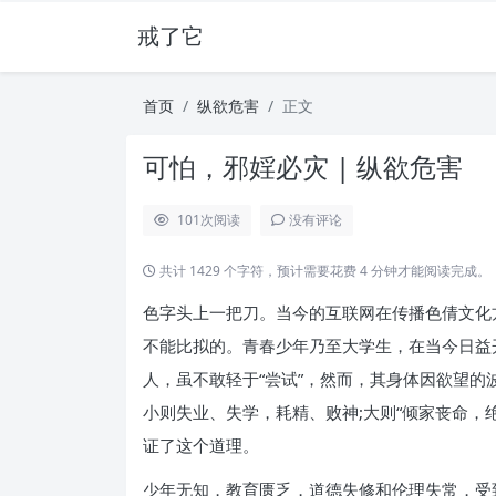
戒了它
首页
纵欲危害
正文
可怕，邪婬必灾 | 纵欲危害
101
次阅读
没有评论
共计 1429 个字符，预计需要花费 4 分钟才能阅读完成。
色字头上一把刀。当今的互联网在传播色倩文化
不能比拟的。青春少年乃至大学生，在当今日益
人，虽不敢轻于“尝试”，然而，其身体因欲望
小则失业、失学，耗精、败神;大则“倾家丧命，
证了这个道理。
少年无知，教育匮乏，道德失修和伦理失常，受