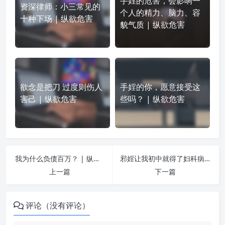
手婬的危害，会影响一
资深律师：小三常见的
个人的精力、脑力、容
十种下场 | 纵欲危害
貌气质 | 纵欲危害
欲念是把刀 过度则伤人
手婬的你，愿意接受这
害己 | 纵欲危害
些吗？ | 纵欲危害
我为什么负债百万？ | 纵欲危害
邪婬让我初中就得了妇科病 | 纵欲危害
上一篇
下一篇
评论（没有评论）