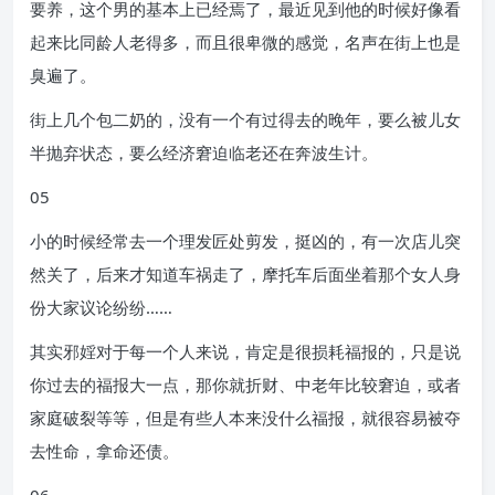
要养，这个男的基本上已经焉了，最近见到他的时候好像看
起来比同龄人老得多，而且很卑微的感觉，名声在街上也是
臭遍了。
街上几个包二奶的，没有一个有过得去的晚年，要么被儿女
半抛弃状态，要么经济窘迫临老还在奔波生计。
05
小的时候经常去一个理发匠处剪发，挺凶的，有一次店儿突
然关了，后来才知道车祸走了，摩托车后面坐着那个女人身
份大家议论纷纷……
其实邪婬对于每一个人来说，肯定是很损耗福报的，只是说
你过去的福报大一点，那你就折财、中老年比较窘迫，或者
家庭破裂等等，但是有些人本来没什么福报，就很容易被夺
去性命，拿命还债。