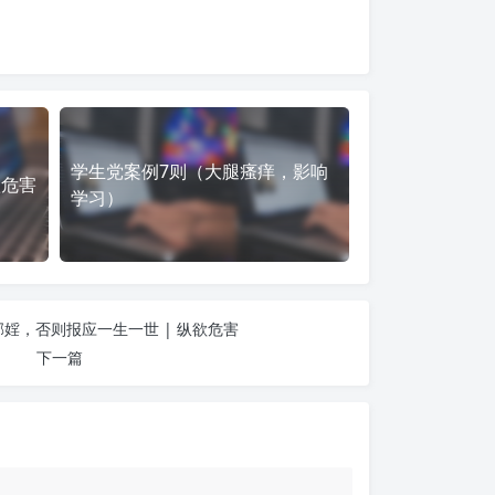
学生党案例7则（大腿瘙痒，影响
欲危害
学习）
婬，否则报应一生一世 | 纵欲危害
下一篇