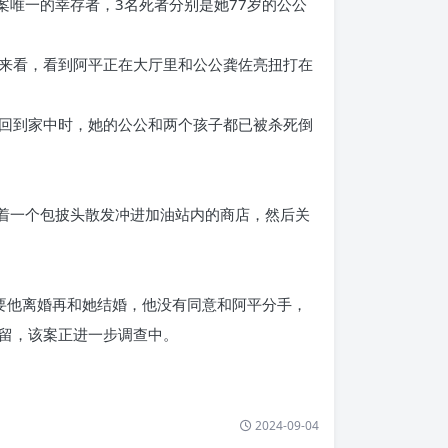
案唯一的幸存者，3名死者分别是她77岁的公公
来看，看到阿平正在大厅里和公公龚佐亮扭打在
回到家中时，她的公公和两个孩子都已被杀死倒
挎着一个包披头散发冲进加油站内的商店，然后关
要他离婚再和她结婚，他没有同意和阿平分手，
留，该案正进一步调查中。
2024-09-04