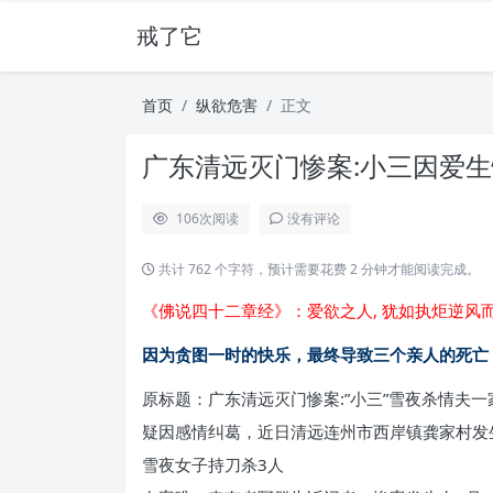
戒了它
首页
纵欲危害
正文
广东清远灭门惨案:小三因爱生
106
次阅读
没有评论
共计 762 个字符，预计需要花费 2 分钟才能阅读完成。
《佛说四十二章经》：爱欲之人, 犹如执炬逆风而
因为贪图一时的快乐，最终导致三个亲人的死亡
原标题：广东清远灭门惨案:”小三”雪夜杀情夫一
疑因感情纠葛，近日清远连州市西岸镇龚家村发
雪夜女子持刀杀3人