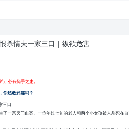
恨杀情夫一家三口 | 纵欲危害
行, 必有烧手之患。
，你还敢邪婬吗？
家三口
生了一宗灭门血案。一位年过七旬的老人和两个小女孩被人杀死在自