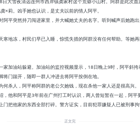
18日大雪夜清远连州市西岸镇龚家村这个荒僻小山村。阿群是此次血
儿龚×莉。凶手她也认识，是丈夫以前的情人阿平。
时阿平突然持刀闯进家里，并大喊她丈夫的名字。听到喊声后她跑出
天寒地冻，村民们早已入睡，惊慌失措的阿群没有任何帮助。等她再
一家加油站躲避。加油站的监控视频显示，18日晚上9时，阿平斜
脚将门踹开，随即一群人冲进去将阿平按倒在地。
为何杀人，阿平称阿群的老公欠她钱，现在杀他一家人还是很高兴。
绍，他和阿平是3年前在广州打工时认识，两人曾短暂在一起，阿平
上门把他家的东西全部打碎。警方证实，目前犯罪嫌疑人已被刑事拘
正文完