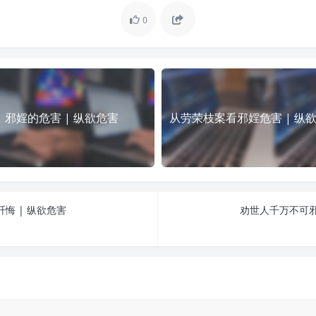
0
邪婬的危害 | 纵欲危害
从劳荣枝案看邪婬危害 | 纵
悔 | 纵欲危害
劝世人千万不可邪