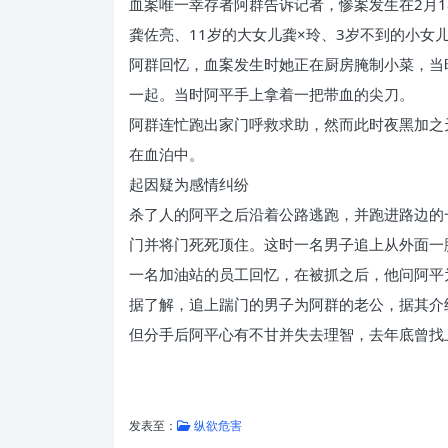
血案唯一幸存者阿群告诉记者，惨案发生在2月
龚佐亮、11岁的大女儿龚×玲、3岁不到的小女
阿群回忆，血案发生时她正在厨房腌制小菜，当
一起。当时阿平手上拿着一把带血的尖刀。
阿群连忙跑出家门呼救求助，然而此时夜黑加之
在血泊中。
起因疑为感情纠纷
杀了人的阿平之后沿着公路逃跑，并跑进路边的
门并将门死死顶住。这时一名男子追上从外面一
一名加油站的员工回忆，在被抓之后，他问阿平
据了解，追上踹门的男子为阿群的老公，据其介
但分手后阿平心有不甘并失去理智，去年底曾找
发表至：
纵欲危害