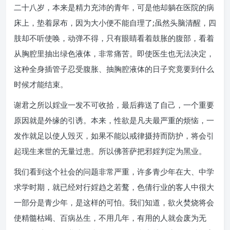
二十八岁，本来是精力充沛的青年，可是他却躺在医院的病
床上，垫着尿布，因为大小便不能自理了;虽然头脑清醒，四
肢却不听使唤，动弹不得，只有眼睛看着鼓胀的腹部，看着
从胸腔里抽出绿色液体，非常痛苦。即使医生也无法决定，
这种全身插管子忍受腹胀、抽胸腔液体的日子究竟要到什么
时候才能结束。
谢君之所以婬业一发不可收拾，最后葬送了自己，一个重要
原因就是外缘的引诱。本来，性欲是凡夫最严重的烦恼，一
发作就足以使人毁灭，如果不能以戒律摄持而防护，将会引
起现生来世的无量过患。所以佛菩萨把邪婬判定为黑业。
我们看到这个社会的问题非常严重，许多青少年在大、中学
求学时期，就已经对行婬趋之若鹜，色倩行业的客人中很大
一部分是青少年，是这样的可怕。我们知道，欲火焚烧将会
使精髓枯竭、百病丛生，不用几年，有用的人就会废为无