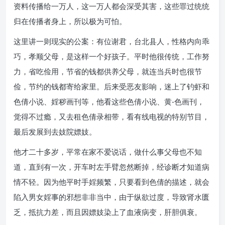
资料传播给一万人，这一万人都会深受其害，这些罪过统统
归在传播者身上，所以极为可怕。
这里讲一则现实的公案：有位谢君，台北县人，性格内向乖
巧，孝顺父母，是这样一个好孩子。平时他很传统，工作努
力，省吃俭用，节省的钱都供养父母，就连当兵时也很节
俭，节约的钱都寄给家里。后来受恶友影响，迷上了钓虾和
色倩小说、婬秽画刊等，他看这些色倩小说、黄-色画刊，
觉得不过瘾，又去租色倩录相带，看有线电视的特别节目，
最后发展到去妓院嫖妓。
他才二十多岁，平常在家不爱说话，做什么事父母也不知
道，直到有一次，开车时左手臂忽然断掉，经诊断才知道病
情不轻。因为他平时手婬频繁，只要看到色倩的描述，就会
陷入男女婬事的邪想非非当中，由于纵欲过度，导致肾水匮
乏，抵抗力差，而且因嫖妓染上了血液病变，肝胆俱衰。