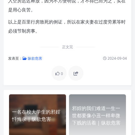
入空房迟迟释放，因为不方便明说，才不得已而为之，实在
是用心良苦。
以上是百里行房致死的例证，所以在家夫妻在过度劳累等时
必须节制房事。
正文完
发表至：
纵欲危害
2024-09-04
0
邪婬的我们难道一生一
一名在校大学生的邪婬
世都要像小丑一样卑微
忏悔录 | 纵欲危害
下贱的活着 | 纵欲危害