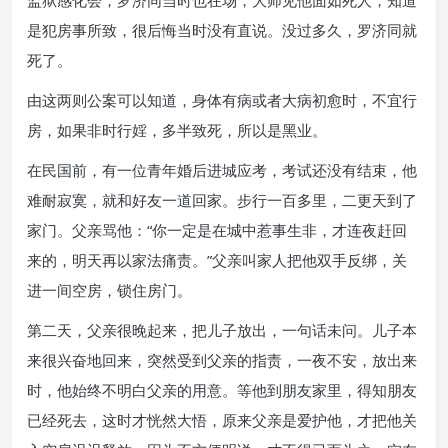
监狱感化会，罗济同当时也在场，大师见他面如死人，知道
是犯房事所致，很后悔当时没有直说。没过多久，罗济同就
死了。
由这两则公案可以知道，身体有病或者大病初愈时，不宜行
房，如果非时行婬，多半致死，所以是黑业。
在民国前，有一位青年婚后进城应考，考试还没有结束，他
难耐寂寞，就和好友一道回家。步行一百多里，二更天到了
家门。父亲骂他：“你一定是在城中惹事生非，才连夜赶回
来的，明天再以家法痛责。”父亲叫家人把他双手反绑，关
进一间空房，锁住房门。
第二天，父亲很晚起来，把儿子放出，一句话未问。儿子本
来很兴奋地回来，突然受到父亲的指责，一夜不安，放出来
时，他始终不明白父亲的用意。等他到朋友家里，得知朋友
已经死去，这时才恍然大悟，原来父亲是爱护他，才把他关