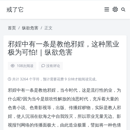
戒了它
首页
纵欲危害
正文
邪婬中有一条是教他邪婬，这种黑业
极为可怕! | 纵欲危害
108
次阅读
没有评论
共计 3264 个字符，预计需要花费 9 分钟才能阅读完成。
邪婬中有一条是教他邪婬，当今时代，这是流行性的业，为
什么呢?因为当今是鼓吹性解放的浊恶时代，充斥着大量的
色青小说、色青影视等，出版、传播婬秽物，实际是教人邪
婬，使人沉溺在欲海之中自我毁灭，所以罪业无量无边。影
视报刊网络的传播面极大，由此造业极重，譬如将一种色倩