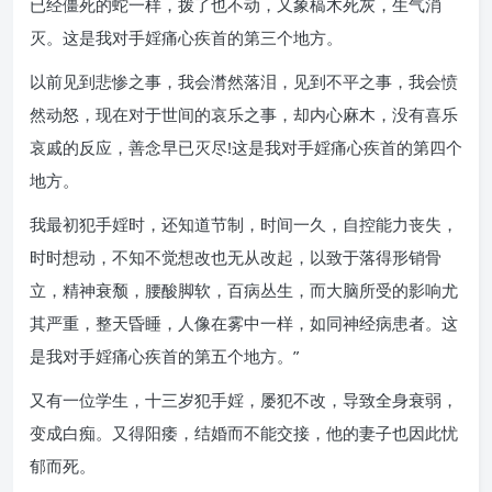
已经僵死的蛇一样，拨了也不动，又象槁木死灰，生气消
灭。这是我对手婬痛心疾首的第三个地方。
以前见到悲惨之事，我会潸然落泪，见到不平之事，我会愤
然动怒，现在对于世间的哀乐之事，却内心麻木，没有喜乐
哀戚的反应，善念早已灭尽!这是我对手婬痛心疾首的第四个
地方。
我最初犯手婬时，还知道节制，时间一久，自控能力丧失，
时时想动，不知不觉想改也无从改起，以致于落得形销骨
立，精神衰颓，腰酸脚软，百病丛生，而大脑所受的影响尤
其严重，整天昏睡，人像在雾中一样，如同神经病患者。这
是我对手婬痛心疾首的第五个地方。”
又有一位学生，十三岁犯手婬，屡犯不改，导致全身衰弱，
变成白痴。又得阳痿，结婚而不能交接，他的妻子也因此忧
郁而死。