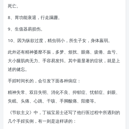
死亡。
8、胃功能衰退，行走蹒跚。
9、生值器易损伤。
10、因为纵欲过度，精虫弱小，所生子女，身体羸弱。
此外还有精神萎靡不振，多梦、烦扰、眼痛、疲倦、血亏、
大小腿肌肉无力、手容易发抖。其中最显著的症状，就是上
述的健忘。
手婬时间长的，会引发下面各种病症：
精神失常、双目失明、消化不良、抑郁症、忧郁症、斜眼、
失眠、头痛、心跳、干咳、手脚酸痛、阳痿等。
《节欲主义》中，丁福宝居士还写了他行医过程中所遇到的
几个手婬实例，有一则是这样讲的：