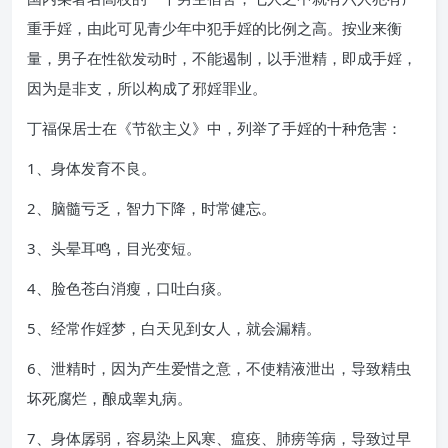
重手婬，由此可见青少年中犯手婬的比例之高。按业来衡
量，男子在性欲发动时，不能遏制，以手泄精，即成手婬，
因为是非支，所以构成了邪婬罪业。
丁福保居士在《节欲主义》中，列举了手婬的十种危害：
1、身体发育不良。
2、脑髓亏乏，智力下降，时常健忘。
3、头晕耳鸣，目光变短。
4、脸色苍白消瘦，口吐白痰。
5、经常作婬梦，白天见到女人，就会漏精。
6、泄精时，因为产生爱惜之意，不使精液泄出，导致精虫
坏死腐烂，酿成睾丸病。
7、身体孱弱，容易染上风寒、瘟疫、肺痨等病，导致过早