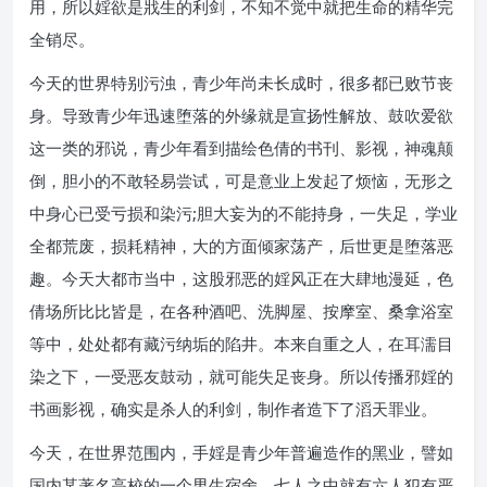
用，所以婬欲是戕生的利剑，不知不觉中就把生命的精华完
全销尽。
今天的世界特别污浊，青少年尚未长成时，很多都已败节丧
身。导致青少年迅速堕落的外缘就是宣扬性解放、鼓吹爱欲
这一类的邪说，青少年看到描绘色倩的书刊、影视，神魂颠
倒，胆小的不敢轻易尝试，可是意业上发起了烦恼，无形之
中身心已受亏损和染污;胆大妄为的不能持身，一失足，学业
全都荒废，损耗精神，大的方面倾家荡产，后世更是堕落恶
趣。今天大都市当中，这股邪恶的婬风正在大肆地漫延，色
倩场所比比皆是，在各种酒吧、洗脚屋、按摩室、桑拿浴室
等中，处处都有藏污纳垢的陷井。本来自重之人，在耳濡目
染之下，一受恶友鼓动，就可能失足丧身。所以传播邪婬的
书画影视，确实是杀人的利剑，制作者造下了滔天罪业。
今天，在世界范围内，手婬是青少年普遍造作的黑业，譬如
国内某著名高校的一个男生宿舍，七人之中就有六人犯有严