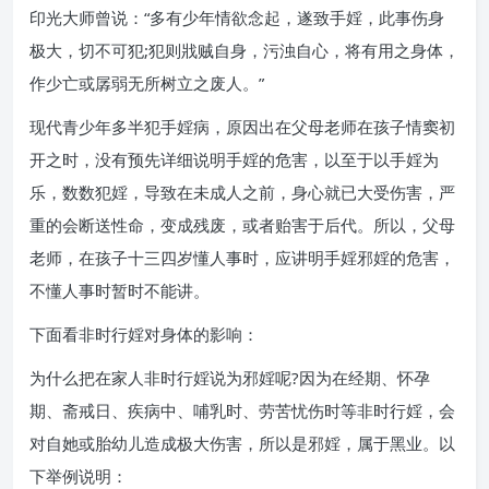
印光大师曾说：“多有少年情欲念起，遂致手婬，此事伤身
极大，切不可犯;犯则戕贼自身，污浊自心，将有用之身体，
作少亡或孱弱无所树立之废人。”
现代青少年多半犯手婬病，原因出在父母老师在孩子情窦初
开之时，没有预先详细说明手婬的危害，以至于以手婬为
乐，数数犯婬，导致在未成人之前，身心就已大受伤害，严
重的会断送性命，变成残废，或者贻害于后代。所以，父母
老师，在孩子十三四岁懂人事时，应讲明手婬邪婬的危害，
不懂人事时暂时不能讲。
下面看非时行婬对身体的影响：
为什么把在家人非时行婬说为邪婬呢?因为在经期、怀孕
期、斋戒日、疾病中、哺乳时、劳苦忧伤时等非时行婬，会
对自她或胎幼儿造成极大伤害，所以是邪婬，属于黑业。以
下举例说明：