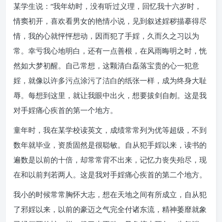
某学生说：“我年幼时，没有听过义理，回忆我十六岁时，
情窦初开，喜欢看男女的艳情小说，见到叙述婬秽描摹得尽
情，我的心就怦怦想动，因而犯了手婬，久而久之习以为
常。幸亏我心地明白，还有一点善根，在风雨晦明之时，恍
然如大梦初醒。自己常想，这颗清白磊落宝贵的心一犯意
婬，就像以许多污点涂污了洁白的纸张一样，成为终身大耻
辱。每想到这里，就让我眼中出火，想要拔剑自刎。这是我
对手婬痛心疾首的第一个地方。
童年时，我在某学校读英文，成绩常常列为优等超级，不到
数年就毕业，资质固然是很聪敏。自从犯手婬以来，读书的
遍数是以前的十倍，却常常背不出来，记忆力丧失殆尽，现
在和以前判若两人。这是我对手婬痛心疾首的第二个地方。
我小的时候常常胸怀大志，想在天地之间有所成立，自从犯
了邪婬以来，以前的豪迈之气完全付诸东流，精神萎靡就象