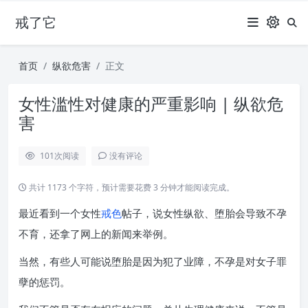
戒了它
首页
纵欲危害
正文
女性滥性对健康的严重影响 | 纵欲危
害
101
次阅读
没有评论
共计 1173 个字符，预计需要花费 3 分钟才能阅读完成。
最近看到一个女性
戒色
帖子，说女性纵欲、堕胎会导致不孕
不育，还拿了网上的新闻来举例。
当然，有些人可能说堕胎是因为犯了业障，不孕是对女子罪
孽的惩罚。