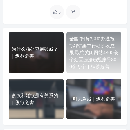
0
全国“扫黄打非”办通报
“净网”集中行动阶段成
为什么独处容易破戒？
果 取缔关闭网站4800余
| 纵欲危害
个处置违法违规账号80
0余万个 | 纵欲危害
食欲和婬欲是有关系的
引以為戒 | 纵欲危害
| 纵欲危害