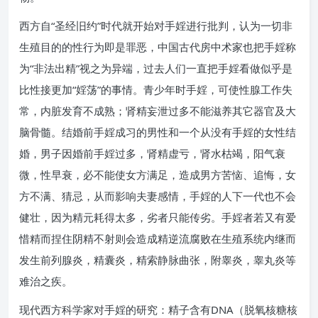
西方自“圣经旧约”时代就开始对手婬进行批判，认为一切非
生殖目的的性行为即是罪恶，中国古代房中术家也把手婬称
为“非法出精”视之为异端，过去人们一直把手婬看做似乎是
比性接更加“婬荡”的事情。青少年时手婬，可使性腺工作失
常，内脏发育不成熟；肾精妄泄过多不能滋养其它器官及大
脑骨髓。结婚前手婬成习的男性和一个从没有手婬的女性结
婚，男子因婚前手婬过多，肾精虚亏，肾水枯竭，阳气衰
微，性早衰，必不能使女方满足，造成男方苦恼、追悔，女
方不满、猜忌，从而影响夫妻感情，手婬的人下一代也不会
健壮，因为精元耗得太多，劣者只能传劣。手婬者若又有爱
惜精而捏住阴精不射则会造成精逆流腐败在生殖系统内继而
发生前列腺炎，精囊炎，精索静脉曲张，附睾炎，睾丸炎等
难治之疾。
现代西方科学家对手婬的研究：精子含有DNA（脱氧核糖核