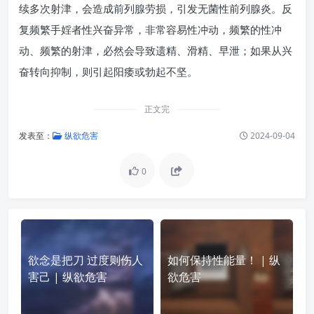
续多次射津，会造成前列腺劳损，引发无菌性前列腺炎。反
复频繁手婬者性兴奋异常，非常容易性冲动，频繁的性冲
动、频繁的射津，必然会导致遗精、滑精、早泄；如果从兴
奋转向抑制，则引起阳痿或勃起不坚。
正文完
发表至：
纵欲危害
2024-09-04
0
欲念是把刀 过度则伤人
如何保持性能量！ | 纵
害己 | 纵欲危害
欲危害