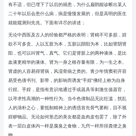
有不适，但已埋下了以后的祸患，为什么扁鹊能诊断出某人
二十年以后会患什么病，病是慢慢发展的，但是高明的医生
就能窥测到先兆。下面有详尽的讲述；
无论中西医及古人的经验都严格的表明；肾精不可多损，婬
欲不可多贪。人以五脏为本，五脏以阴阳为本，比如肾阴肾
阳，也可以叫肾气，真气。它们是肾脏上的两种液体，是比
血液更精华的液体。肾为一身之根存量有限，为一生之本。
肾虚的人容易得肾病，风湿骨病之类的。青少年情窦初开容
易受色倩书刊、影带，的影响而诱发“手婬”佛经上称为自身
行婬。手婬，是指有意识地通过手或器具等刺激生值器官，
以寻求性高潮的一种性行为。当今色倩制品无比狂滥，扰乱
人的清朴之心，要抵制精神上的诱惑首先骨气要刚，目不视
婬秽物品。无论如何形态的美女都是血肉皮包罢了，除了外
表一层白皮体内一样是腐臭之食物，九窍一样所排粪便之臭
物。