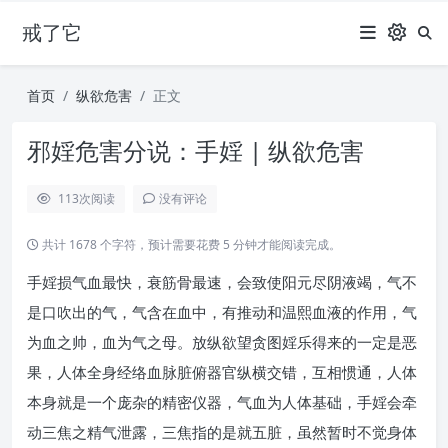
戒了它
首页
纵欲危害
正文
邪婬危害分说：手婬 | 纵欲危害
113
次阅读
没有评论
共计 1678 个字符，预计需要花费 5 分钟才能阅读完成。
手婬损气血最快，衰筋骨最速，会致使阳元尽阴液竭，气不
是口吹出的气，气含在血中，有推动和温熙血液的作用，气
为血之帅，血为气之母。放纵欲望贪图婬乐得来的一定是恶
果，人体全身经络血脉脏俯器官纵横交错，互相惯通，人体
本身就是一个庞杂的精密仪器，气血为人体基础，手婬会牵
动三焦之精气泄露，三焦指的是就五脏，虽然暂时不觉身体