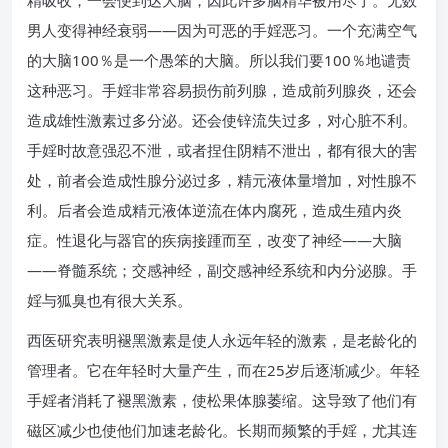
精吸收，一会便到达大脑，因此许多脑精华被用尽了。无数
男人变得神经衰弱——因为可恶的手婬恶习。一个充满空气
的大脑100％是一个愚笨的大脑。所以我们要100％地谴责
这种恶习。手婬非常容易损伤前列腺，造成前列腺炎，还会
造成雄性激素过多分泌。还会使锌流失过多，对心脏不利。
手婬时故意强忍不泄，或者捏住阴精不泄出，都有很大的害
处，前者会造成性腺分泌过多，精元液体量增加，对性腺不
利。后者会造成精元液体逆流在体内腐死，造成生殖内炎
症。性退化与器官的疾病接踵而至，改变了神经——大脑
——脊髓系统；交感神经，副交感神经系统和内分泌腺。手
婬与狐臭也有很大关系。
西医研究表明褪黑激素是使人永远年轻的激素，是老龄化的
管理者。它在年轻时大量产生，而在25岁后逐渐减少。年轻
手婬者消耗了褪黑激素，使松果体腺萎缩。这导致了他们有
磁区减少也使他们加速老龄化。长期而频繁的手婬，尤其连