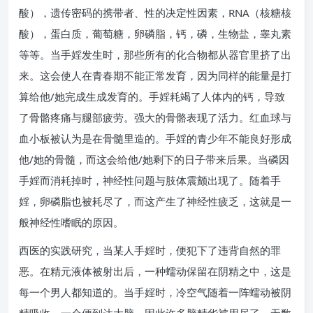
酸），遗传密码的携带者、性的决定性因素，RNA（核糖核
酸），蛋白质，葡萄糖，卵磷脂，钙，磷，生物盐，睾丸素
等等。当手婬发生时，那些所有的化合物都从器官里挤了出
来。这会使人在青春期不能正常发育，因为同样的能量是打
算给他/她完成生成发育的。手婬耗竭了人体内的钙，导致
了骨骼疼痛与腿部疲劳。强大的骨骼表现了活力。红血球与
血小板被认为是在骨髓里造的。手婬的青少年不能良好形成
他/她的骨髓，而这会给他/她剩下的日子带来后果。当磷因
手婬而消耗掉时，神经性问题与肢体震颤出现了。随着手
婬，卵磷脂也被耗尽了，而这产生了神经性疲乏，这就是一
般神经性嗜眠的原因。
西医的实践研究，当某人手婬时，便犯下了违背自然的罪
恶。在精元液体被射出后，一种蠕动保留在阴精之中，这是
每一个男人都知道的。当手婬时，冷空气随着一阵蠕动被阴