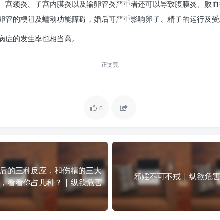
、宫颈炎、子宫内膜炎以及输卵管炎严重者还可以导致腹膜炎、败血
卵管的梗阻及蠕动功能障碍，婚后可严重影响卵子、精子的运行及受
病症的发生率也相当高。
正文完
0
后的三种反应，和伤精的三大
邪婬不可不戒 | 纵欲危
，看看你占几种？ | 纵欲危害