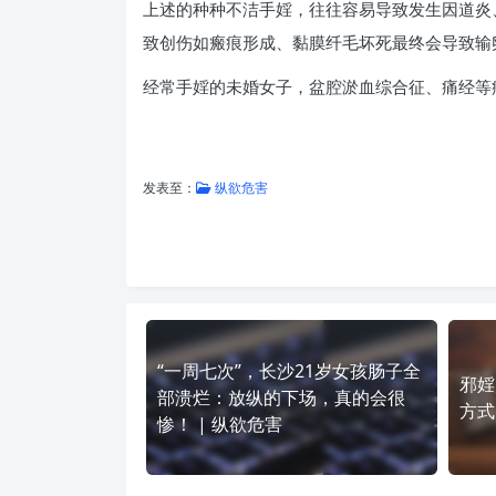
上述的种种不洁手婬，往往容易导致发生因道炎
致创伤如瘢痕形成、黏膜纤毛坏死最终会导致输
经常手婬的未婚女子，盆腔淤血综合征、痛经等
发表至：
纵欲危害
“一周七次”，长沙21岁女孩肠子全
邪婬
部溃烂：放纵的下场，真的会很
方式
惨！ | 纵欲危害