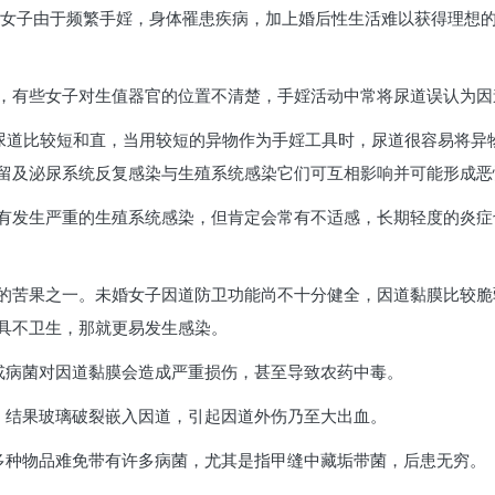
些女子由于频繁手婬，身体罹患疾病，加上婚后性生活难以获得理想
，有些女子对生值器官的位置不清楚，手婬活动中常将尿道误认为因
性尿道比较短和直，当用较短的异物作为手婬工具时，尿道很容易将异
留及泌尿系统反复感染与生殖系统感染它们可互相影响并可能形成恶
有发生严重的生殖系统感染，但肯定会常有不适感，长期轻度的炎症
的苦果之一。未婚女子因道防卫功能尚不十分健全，因道黏膜比较脆
具不卫生，那就更易发生感染。
或病菌对因道黏膜会造成严重损伤，甚至导致农药中毒。
，结果玻璃破裂嵌入因道，引起因道外伤乃至大出血。
多种物品难免带有许多病菌，尤其是指甲缝中藏垢带菌，后患无穷。