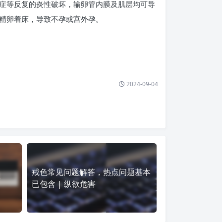
症等反复的炎性破坏，输卵管内膜及肌层均可导
精卵着床，导致不孕或宫外孕。
2024-09-04
戒色常见问题解答，热点问题基本
害
已包含 | 纵欲危害