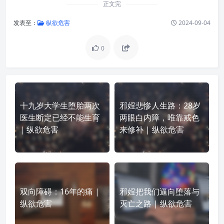
正文完
发表至：
纵欲危害
2024-09-04
0
十九岁大学生堕胎两次
邪婬悲惨人生路：28岁
医生断定已经不能生育
两眼白内障，唯靠戒色
| 纵欲危害
来修补 | 纵欲危害
双向障碍：16年的痛 |
邪婬把我们逼向堕落与
纵欲危害
灭亡之路 | 纵欲危害