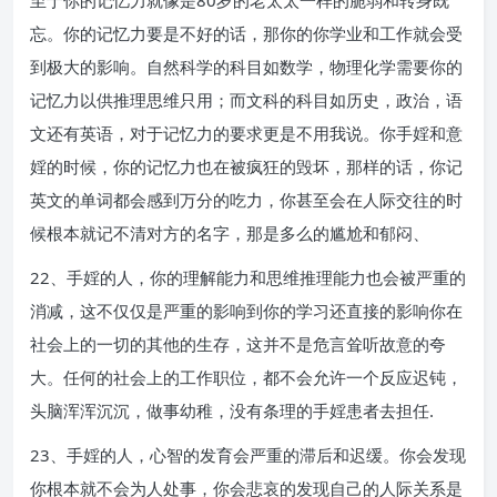
至于你的记忆力就像是80岁的老太太一样的脆弱和转身既
忘。你的记忆力要是不好的话，那你的你学业和工作就会受
到极大的影响。自然科学的科目如数学，物理化学需要你的
记忆力以供推理思维只用；而文科的科目如历史，政治，语
文还有英语，对于记忆力的要求更是不用我说。你手婬和意
婬的时候，你的记忆力也在被疯狂的毁坏，那样的话，你记
英文的单词都会感到万分的吃力，你甚至会在人际交往的时
候根本就记不清对方的名字，那是多么的尴尬和郁闷、
22、手婬的人，你的理解能力和思维推理能力也会被严重的
消减，这不仅仅是严重的影响到你的学习还直接的影响你在
社会上的一切的其他的生存，这并不是危言耸听故意的夸
大。任何的社会上的工作职位，都不会允许一个反应迟钝，
头脑浑浑沉沉，做事幼稚，没有条理的手婬患者去担任.
23、手婬的人，心智的发育会严重的滞后和迟缓。你会发现
你根本就不会为人处事，你会悲哀的发现自己的人际关系是