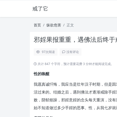
戒了它
首页
纵欲危害
正文
邪婬果报重重，遇佛法后终于戒
97
次阅读
没有评论
共计 847 个字符，预计需要花费 3 分钟才能阅读完成。
性的唤醒
我愿真诚忏悔，我应当是壮年汉子时期，但是因
活过来的。结婚之后，遇到佛法才逐渐戒除手婬
败，阴郁烦躁，邪婬意婬的念头每天重演，没有
始不知道做过多少手婬的恶事。性，从我七岁就