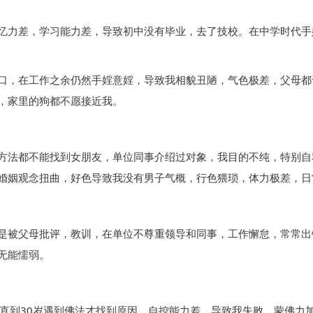
忆力差，学习能力差，导致初中没有毕业，去了技校。在中学时代手
口，在工作之余仍然手婬意婬，导致我相貌丑陋，气色极差，父母都
，家里的狗都不愿接近我。
方法都不能找到女朋友，单位同事介绍过对象，我目的不纯，特别自
婚姻观念扭曲，好色导致我没有男子气概，行色猥琐，体力极差，日
是被父母批评，教训，在单位不尊重领导和同事，工作懈怠，常常出
无能懦弱。
，直到30岁遇到佛法才找到原因，自控能力差，导致我失败。蒙佛力