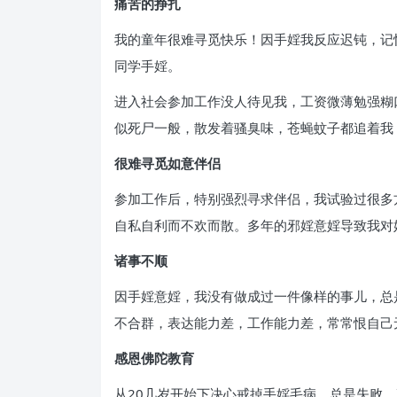
痛苦的挣扎
我的童年很难寻觅快乐！因手婬我反应迟钝，记
同学手婬。
进入社会参加工作没人待见我，工资微薄勉强糊
似死尸一般，散发着骚臭味，苍蝇蚊子都追着我
很难寻觅如意伴侣
参加工作后，特别强烈寻求伴侣，我试验过很多
自私自利而不欢而散。多年的邪婬意婬导致我对
诸事不顺
因手婬意婬，我没有做成过一件像样的事儿，总
不合群，表达能力差，工作能力差，常常恨自己
感恩佛陀教育
从20几岁开始下决心戒掉手婬毛病，总是失败