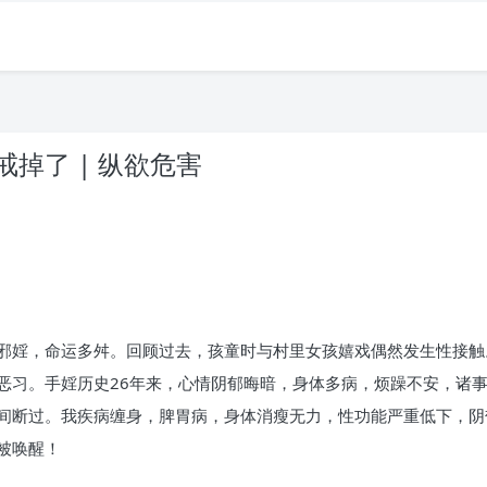
掉了 | 纵欲危害
邪婬，命运多舛。回顾过去，孩童时与村里女孩嬉戏偶然发生性接触
恶习。手婬历史26年来，心情阴郁晦暗，身体多病，烦躁不安，诸
间断过。我疾病缠身，脾胃病，身体消瘦无力，性功能严重低下，阴
被唤醒！