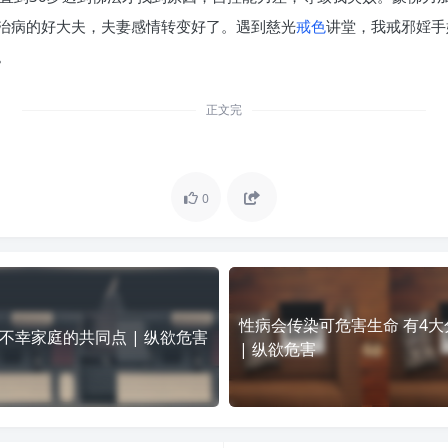
治病的好大夫，夫妻感情转变好了。遇到慈光
戒色
讲堂，我戒邪婬手
。
正文完
0
性病会传染可危害生命 有4大
不幸家庭的共同点 | 纵欲危害
| 纵欲危害