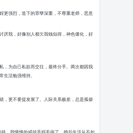
婬更强烈，造下的罪孽深重，不尊重老师，恶意
讨厌我，好像别人都欠我钱似得，神色僵化，好
私，为自己私欲而交往，最终分手。两次都因我
常生活勉强维持。
错，更不要提发展了。人际关系极差，总是孤僻
加持，我慢慢的戒掉手婬毛病了。婚后生活从不如