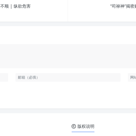
顺 | 纵欲危害
“司禄神”揭密
版权说明