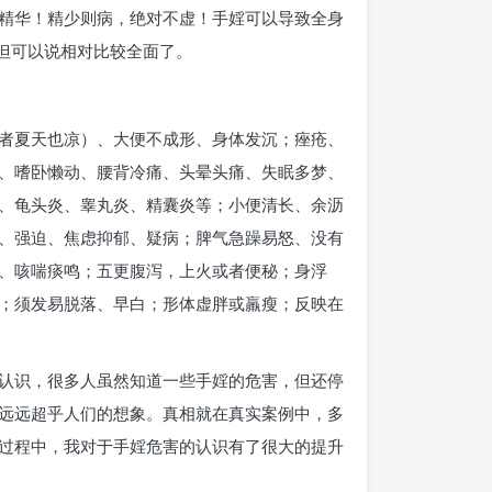
精华！精少则病，绝对不虚！手婬可以导致全身
，但可以说相对比较全面了。
者夏天也凉）、大便不成形、身体发沉；痤疮、
、嗜卧懒动、腰背冷痛、头晕头痛、失眠多梦、
、龟头炎、睾丸炎、精囊炎等；小便清长、余沥
、强迫、焦虑抑郁、疑病；脾气急躁易怒、没有
、咳喘痰鸣；五更腹泻，上火或者便秘；身浮
；须发易脱落、早白；形体虚胖或羸瘦；反映在
认识，很多人虽然知道一些手婬的危害，但还停
远远超乎人们的想象。真相就在真实案例中，多
过程中，我对于手婬危害的认识有了很大的提升