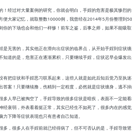
的！经过对大量案例的研究，你就会明白，手婬的危害是极其惨烈的
便大家记忆，就取整数10000例，我曾经在2014年5月份整理到500
，否则你的下场也会和他们一样惨！前车之鉴，后事之师，如果不能吸
婬是无害的，其实他正在滑向出症状的临界点，从开始手婬到症状缠
不知道的是，危害正在逐渐累积，只要继续手婬，症状迟早会爆发出
没有把症状和手婬恶习联系起来，这些人就是如此后知后觉乃至执迷
出答案！只要继续撸，伤精到一定程度，必然就是症状缠身，逃不掉
很多人早已被掏空了，手婬导致的很多症状是暗疾，表面不一定能看
神经衰弱，外表看着挺正常，其实已经生不如死了，很多内在的感觉
脑力下降等症状表现也只有患者自己知道。
很多，很多人在手婬前就已经得病了，但不可否认的是，手婬导致肾