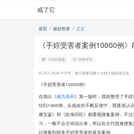
戒了它
首页
纵欲危害
正文
《手婬受害者案例10000例》
133
次阅读
没有评论
共计 2034 个字符，预计需要花费 6 分钟才能阅读完成。
《手婬受害者10000例》
在我出《
戒为良药
》第一版时，我就整理了手婬
结到1400例，从戒友的不断反馈中，我逐渐
康宝鉴》和《欲海回狂》都重视搜集案例，不过
习，一般不会主动说出来，所以在古代很难搜集
以搜集到很多手婬受害者的真实案例。