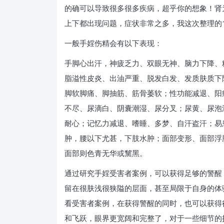
的确可以导致很多很多疾病，超乎你的想象！肾
上下都出现问题，症状非常之多，我这次整理的1
一般手婬伤精会有以下表现：
手脚心出汗，神疲乏力、双眼无神、脑力下降、
脂溢性皮炎、出油严重、脱发白发、发质肤质下
脚软脚痛、脚抽筋、筋骨萎软；性功能减退、阳
不尽、尿滴白、阴囊潮湿、尿分叉；尿黄、尿泡
耐心；记忆力减退、嗜睡、多梦、自汗盗汗；易
肿，腰以下尤甚，下肢水肿；面部变形、面部浮
面部则色青无华或黧黑。
通过研究手婬受害者案例，可以获得足够的警醒
留在很肤浅很狭隘的层面，甚至局限于自身的体
看受害者案例，在获得警醒的同时，也可以获得
和飞跃，眼界更宽阔和完整了，对于一些细节的