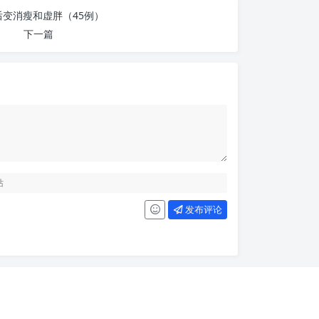
后变消瘦和虚胖（45例）
下一篇
发布评论