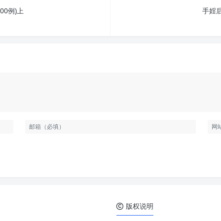
00例)上
手婬
版权说明