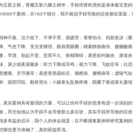
为五脏之根，肾藏五脏六腑之精华，手婬伤肾耗泄的是身体最宝贵的
0000个案例，共163个细分，我不敢说手婬导致的症状都在里面
精神不振、活力低下、不孕不育、易疲劳；畏寒怕冷、四肢发凉（重
降、气色下降、变丑变猥琐、眼袋黑眼圈；精索静脉曲张、腰膝酸痛
痿、早泄、勃起不坚、坚而不久、射精障碍；易患前列腺炎、尿道炎
沫、尿少或夜尿频多；听力下降或耳鸣；视力下降、飞蚊症等；社恐
患腰痛、关节痛等；易患骨质疏松症、颈椎病、腰椎病等；虚喘气短
肿、面部凹陷、颧骨突出；小腹睾丸坠胀疼痛，阴囊下垂或睾丸萎缩
，真实案例具有最强的力量，可以让你对手婬的危害有进一步深刻的
验，而无知地认为手婬不会导致那么多症状，其实手婬所导致的症状
很多有益的启示，我个人的体会就是：在不断搜集案例和研究案例的
把握也更为准确了，真的获益匪浅。