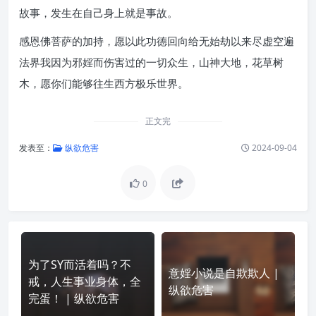
故事，发生在自己身上就是事故。
感恩佛菩萨的加持，愿以此功德回向给无始劫以来尽虚空遍
法界我因为邪婬而伤害过的一切众生，山神大地，花草树
木，愿你们能够往生西方极乐世界。
正文完
发表至：
纵欲危害
2024-09-04
0
为了SY而活着吗？不
意婬小说是自欺欺人 |
戒，人生事业身体，全
纵欲危害
完蛋！ | 纵欲危害