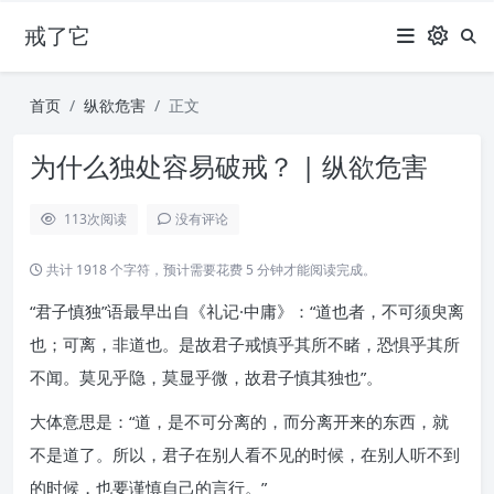
戒了它
首页
纵欲危害
正文
为什么独处容易破戒？ | 纵欲危害
113
次阅读
没有评论
共计 1918 个字符，预计需要花费 5 分钟才能阅读完成。
“君子慎独”语最早出自《礼记·中庸》：“道也者，不可须臾离
也；可离，非道也。是故君子戒慎乎其所不睹，恐惧乎其所
不闻。莫见乎隐，莫显乎微，故君子慎其独也”。
大体意思是：“道，是不可分离的，而分离开来的东西，就
不是道了。所以，君子在别人看不见的时候，在别人听不到
的时候，也要谨慎自己的言行。”