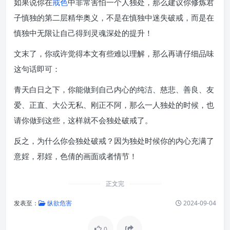
如果说你在
戒色
中非常害怕一个人独处，那么建议你修炼君
子慎独的第二层精华奥义，不是在慎独中迷失破戒，而是在
慎独中无限让自己得到灵魂深处的提升！
文末了，你或许觉得本文有些难以理解，那么再请仔细品味
这句话即可：
青天白日之下，你能做到自己内心的纯洁、慈悲、善良、友
爱、正直、大公无私、刚正不阿，那么一人独处的时候，也
请你做到这些，这样就不会独处破戒了。
反之，为什么你会独处破戒？因为独处时候你的内心充满了
意婬，邪婬，色倩的画面或者情节！
正文完
发表至：
纵欲危害
2024-09-04
0