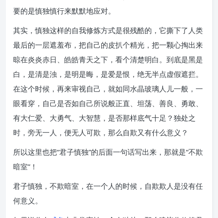
要的是慎独慎行来默默地应对。
其实，慎独这样的自我修炼方式是很残酷的，它撕下了人类
最后的一层遮羞布，把自己的皮扒个精光，把一颗心掏出来
晾在炎炎赤日、皓皓青天之下，看个清楚明白。到底是黑是
白，是清是浊，是明是晦，是爱是恨，绝无半点虚假遮拦。
在这个时候，再来审视自己，就如同水晶玻璃人儿一般，一
眼看穿，自己是否如自己所说般正直、坦荡、善良、勇敢、
有大仁爱、大勇气、大智慧，是否那样底气十足？独处之
时，旁无一人，便无人可欺，那么自欺又有什么意义？
所以这里也把“君子慎独”的后面一句话写出来，那就是“不欺
暗室”！
君子慎独，不欺暗室，在一个人的时候，自欺欺人是没有任
何意义。