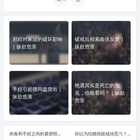
邪婬对家运的破坏影响
破戒后精索曲张反复 |
| 纵欲危害
纵欲危害
艳遇其实是死亡的预
手婬引起腰间盘突出 |
兆，你敢看吗？ | 纵欲
纵欲危害
危害
肉食和手婬之间的紧密联系 | 纵欲危害
你以为结婚就能戒掉恶习？只能说还是太年轻 | 纵欲危害