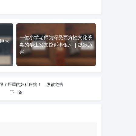
一位小学老师为深受西方性文化荼
巨大
毒的学生发文控诉李银河 | 纵欲危
害
得了严重的妇科疾病！ | 纵欲危害
下一篇