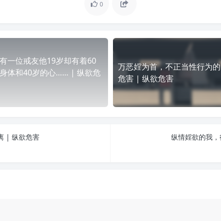
0
有一位戒友他19岁却有着60
万恶婬为首，不正当性行为的
身体和40岁的心…… | 纵欲危
危害 | 纵欲危害
 | 纵欲危害
纵情婬欲的我，