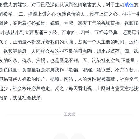
多数人的婬欲。对于已经深刻认识到色倩危害的人，对于主动
戒色
的
的欲望。 二、摧毁上进之心 沉迷色倩的人，没有上进之心，往往一
图片，充斥着打扮妖娆、妩媚、性感、毫无正气的视频直播、视频聊
代，小孩从小到大要背诵三字经、百家姓、四书、五经等经典，还要写
久了，正能量不断充斥着我们的大脑，占据一个人主要的时间。这样
、视频等信息，人同样会被这些不良信息熏陶，越来越堕落。四、诱
发的凶杀、仇杀、灾祸，也是屡见不鲜。五、污染社会空气 正能量
是负能量，负能量就是尔虞我诈、欺骗、邪婬、婬欲重、不劳而获、
容易引起人婬欲的图片、视频、网站，人的灵性易被蒙蔽，社会空气
越少，社会秩序必然稳定。反之，每天看电视、上网时有意无意地接
增多，扰乱社会秩序。
正文完