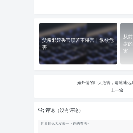
从前
父亲邪婬丢官职苦不堪言 | 纵欲危
岁的
害
害
婚外情的巨大危害，请速速远离
上一篇
评论（没有评论）