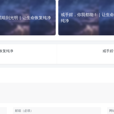
戒手婬，你我都能！ | 让生
黑暗到光明 | 让生命恢复纯净
纯净
命恢复纯净
戒手婬