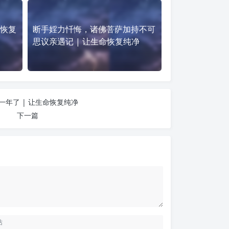
命恢复
断手婬力忏悔，诸佛菩萨加持不可
思议亲遇记 | 让生命恢复纯净
一年了 | 让生命恢复纯净
下一篇