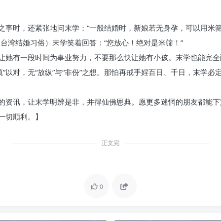
之事时，还紧张地问末学：“一般结婚时，新娘若无身孕，可以用米
台湾结婚习俗）末学笑着回答：“您放心！绝对是米筛！”
让她有一段时间为事业努力，不要那么快让她有小孩。末学也能完全
谨慎”以对，无“放纵”与“非份”之想。那怕再戒手婬百日、千日，末学
的资讯，让末学明辨是非，并得仙佛恩典。愿更多迷惘的朋友都能下
一切顺利。】
正文完
0