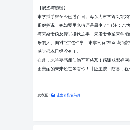
【展望与感谢】
末学戒手婬至今已过百日。母亲为末学筹划结婚
跟妈妈说，媳妇要用米筛还是黑伞？”（注：此为
与未婚妻谈及传宗接代之事，未婚妻希望末学能
乐的人。面对“性”这件事，末学只有“神圣”与“
感觉根本已经没有了。
在此，末学要感谢仙佛菩萨慈悲！感谢戒邪婬网
更美丽的未来还在等着你！【版主按：随喜，祝
发表至：
让生命恢复纯净