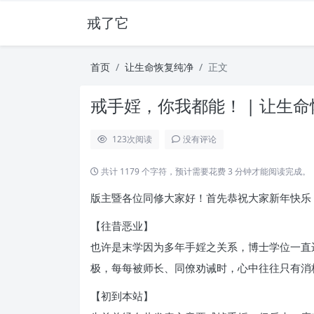
戒了它
首页
让生命恢复纯净
正文
戒手婬，你我都能！ | 让生
123
次阅读
没有评论
共计 1179 个字符，预计需要花费 3 分钟才能阅读完成。
版主暨各位同修大家好！首先恭祝大家新年快乐
【往昔恶业】
也许是末学因为多年手婬之关系，博士学位一直
极，每每被师长、同僚劝诫时，心中往往只有消
【初到本站】