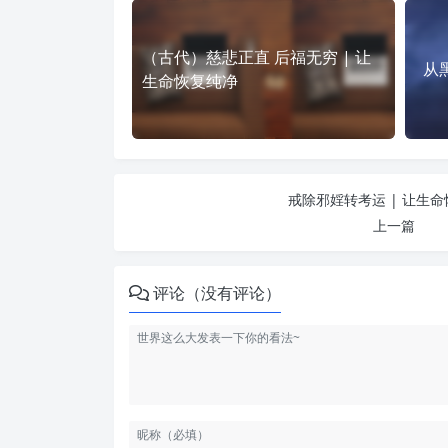
（古代）慈悲正直 后福无穷 | 让
从
生命恢复纯净
戒除邪婬转考运 | 让生
上一篇
评论（没有评论）