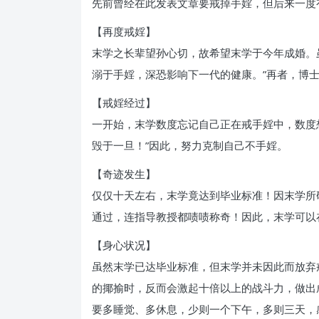
先前曾经在此发表文章要戒掉手婬，但后来一度
【再度戒婬】
末学之长辈望孙心切，故希望末学于今年成婚。
溺于手婬，深恐影响下一代的健康。”再者，博
【戒婬经过】
一开始，末学数度忘记自己正在戒手婬中，数度
毁于一旦！”因此，努力克制自己不手婬。
【奇迹发生】
仅仅十天左右，末学竟达到毕业标准！因末学所
通过，连指导教授都啧啧称奇！因此，末学可以
【身心状况】
虽然末学已达毕业标准，但末学并未因此而放弃
的揶揄时，反而会激起十倍以上的战斗力，做出
要多睡觉、多休息，少则一个下午，多则三天，