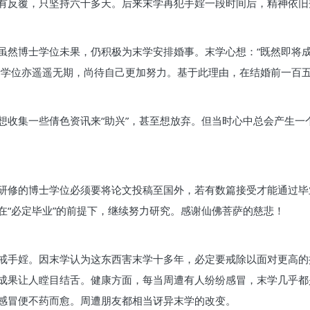
有反覆，只坚持六十多天。后来末学再犯手婬一段时间后，精神依旧
虽然博士学位未果，仍积极为末学安排婚事。末学心想：“既然即将
士学位亦遥遥无期，尚待自己更加努力。基于此理由，在结婚前一百
想收集一些倩色资讯来“助兴”，甚至想放弃。但当时心中总会产生一
研修的博士学位必须要将论文投稿至国外，若有数篇接受才能通过毕
在“必定毕业”的前提下，继续努力研究。感谢仙佛菩萨的慈悲！
戒手婬。因末学认为这东西害末学十多年，必定要戒除以面对更高的
成果让人瞠目结舌。健康方面，每当周遭有人纷纷感冒，末学几乎都
感冒便不药而愈。周遭朋友都相当讶异末学的改变。