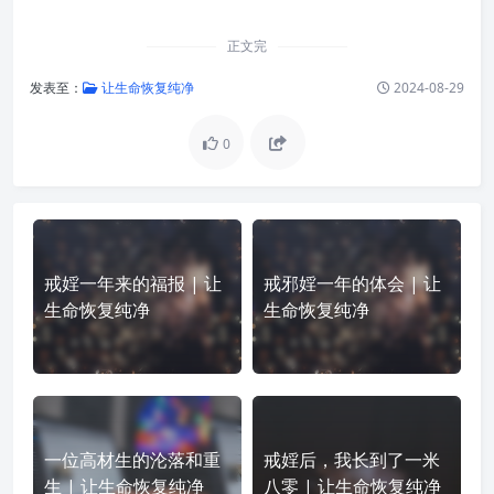
正文完
发表至：
让生命恢复纯净
2024-08-29
0
戒婬一年来的福报 | 让
戒邪婬一年的体会 | 让
生命恢复纯净
生命恢复纯净
一位高材生的沦落和重
戒婬后，我长到了一米
生 | 让生命恢复纯净
八零 | 让生命恢复纯净