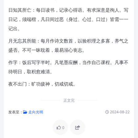
日知其所亡：每日读书，记录心得语。有求深意是徇人。写
日记，须端楷，凡日间过恶（身过、心过、口过）皆需一一
记出。
月无忘其所能：每月作诗文数首，以验积理之多寡，养气之
盛否。不可一昧耽着，最易溺心丧志。
作字：饭后写字半时。凡笔墨应酬，当作自己课程。凡事不
待明日，取积愈难清。
夜不出门：旷功疲神，切戒切戒。
正文完
发表至：
走向光明
2024-08-22
0