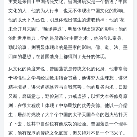
主要是来自于中国传统文化。曾国藩确实是一个悟透了中国
文化的人，他的为人行事，也无不体现出中国文化的影响。
他的以天下为己任，明显体现出儒生的进取精神；他的“花
未全开月未圆”、“晚场善退”，明显体现出道家的影响；他的
治乱世用重典，学的是所谓的“申商之术”，他的俭以奉身、
勤以治事，则明显体现出的是墨家的影响。儒、道、法、墨
四家的思想，在曾国藩身上都得到了充分的体现。
从文化的角度来说，曾国藩就是传统文化的化身。他非常善
于将性理之学与经世致用结合贯通，他讲究人生理想，讲求
精神境界，讲求道德修养与自我完善，他的反省内求，日新
又新，磨砺意志，勤俭刻苦，力戒虚骄，以恒为本等修身原
则，在很大程度上体现了中华民族的优秀美德。他以一介儒
生，居然将燃烧了大半个中国的太平天国革命的烈火给扑灭
了下去，这其中自然也有他成功的经验。曾国藩是一个理学
家，他有深厚的传统文化底蕴，但又绝对不是一个书呆子。