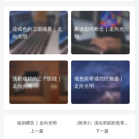
论戒色的三层境界 | 走
再谈如何断念 | 走向光
向光明
明
浅析戒婬的三个阶段 |
戒色前辈成功经验选 |
走向光明
走向光明
临别赠言 | 走向光明
（附录2）浅论邪婬的危害与对策 | 走向光明
上一篇
下一篇