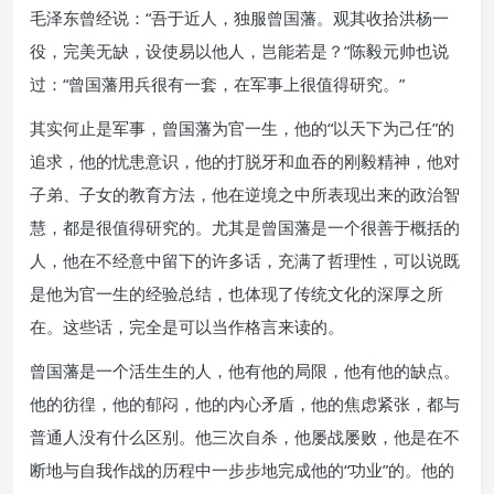
毛泽东曾经说：“吾于近人，独服曾国藩。观其收拾洪杨一
役，完美无缺，设使易以他人，岂能若是？”陈毅元帅也说
过：“曾国藩用兵很有一套，在军事上很值得研究。”
其实何止是军事，曾国藩为官一生，他的“以天下为己任”的
追求，他的忧患意识，他的打脱牙和血吞的刚毅精神，他对
子弟、子女的教育方法，他在逆境之中所表现出来的政治智
慧，都是很值得研究的。尤其是曾国藩是一个很善于概括的
人，他在不经意中留下的许多话，充满了哲理性，可以说既
是他为官一生的经验总结，也体现了传统文化的深厚之所
在。这些话，完全是可以当作格言来读的。
曾国藩是一个活生生的人，他有他的局限，他有他的缺点。
他的彷徨，他的郁闷，他的内心矛盾，他的焦虑紧张，都与
普通人没有什么区别。他三次自杀，他屡战屡败，他是在不
断地与自我作战的历程中一步步地完成他的“功业”的。他的