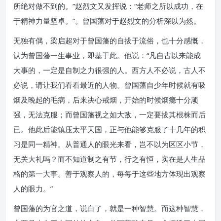
所绝对做不到的。”赵烈文又发挥说：“老师之所以成功，在
于精神力量坚卓。”。曾国藩对于赵烈文的分析深以为然。
无独有偶，梁启超对于曾国藩的自拔于流俗，也十分感慨，
认为曾国藩一生事业，即基于此。他说：“凡自古以来能成
大事的，一定是自制之力很强的人。西方人不必说，古人不
必说，请让我们看看最近的人物。曾国藩自少年时候就有吸
烟及晚起的毛病，后来决心戒烟，开始的时候烟瘾十分顽
强，无法克服；而曾国藩视之如大敌，一定要拔其根株而后
已。他此后能镇压太平天国，正与他能够克服了十几年的积
习是同一精神。从普通人的眼光来看，岂不以为区区小节，
无关大礼吗？而不知道制之有节，行之有恒，实在是人生品
格的第一大事。善于观察人的，每每于这些地方体现出观察
人的眼力。”
曾国藩的为官之道，说白了，就是一种智慧。而这种智慧，