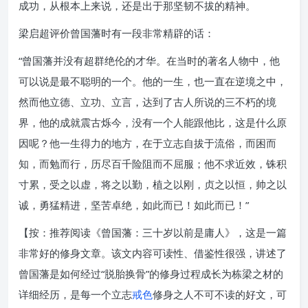
成功，从根本上来说，还是出于那坚韧不拔的精神。
梁启超评价曾国藩时有一段非常精辟的话：
“曾国藩并没有超群绝伦的才华。在当时的著名人物中，他
可以说是最不聪明的一个。他的一生，也一直在逆境之中，
然而他立德、立功、立言，达到了古人所说的三不朽的境
界，他的成就震古烁今，没有一个人能跟他比，这是什么原
因呢？他一生得力的地方，在于立志自拔于流俗，而困而
知，而勉而行，历尽百千险阻而不屈服；他不求近效，铢积
寸累，受之以虚，将之以勤，植之以刚，贞之以恒，帅之以
诚，勇猛精进，坚苦卓绝，如此而已！如此而已！”
【按：推荐阅读《曾国藩：三十岁以前是庸人》，这是一篇
非常好的修身文章。该文内容可读性、借鉴性很强，讲述了
曾国藩是如何经过“脱胎换骨”的修身过程成长为栋梁之材的
详细经历，是每一个立志
戒色
修身之人不可不读的好文，可