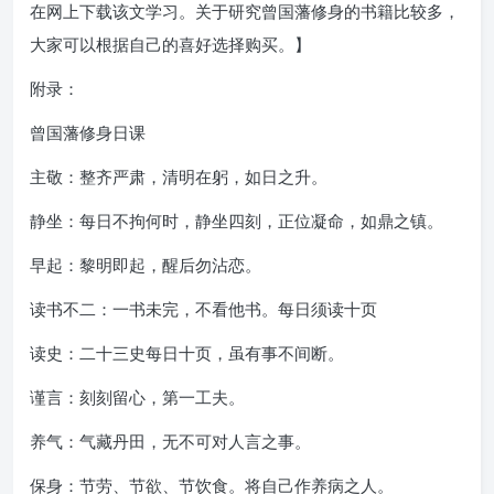
在网上下载该文学习。关于研究曾国藩修身的书籍比较多，
大家可以根据自己的喜好选择购买。】
附录：
曾国藩修身日课
主敬：整齐严肃，清明在躬，如日之升。
静坐：每日不拘何时，静坐四刻，正位凝命，如鼎之镇。
早起：黎明即起，醒后勿沾恋。
读书不二：一书未完，不看他书。每日须读十页
读史：二十三史每日十页，虽有事不间断。
谨言：刻刻留心，第一工夫。
养气：气藏丹田，无不可对人言之事。
保身：节劳、节欲、节饮食。将自己作养病之人。