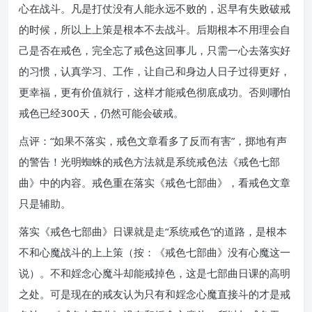
心在战斗。凡是打仗没有人能永远不败的，迟早有失败破戒
的时候，所以上上策是根本不去战斗。后期根本不用理会自
己是否在戒色，完全忘了戒色这回事儿，只需一心去落实好
的习惯，认真学习、工作，让自己和身边人日子过得更好，
更幸福，更有价值就行，这样才能戒色彻底成功。否则哪怕
戒色已经300天，仍然可能会破戒。
点评：“如果不落实，戒色文章看多了反而有害”，掷地有声
的警告！光明蜘蛛的戒色方法就是系统戒色法《戒色七部
曲》中的内容。戒色重在落实《戒色七部曲》，看戒色文章
只是辅助。
落实《戒色七部曲》日课就是走“系统戒色”的道路，是根本
不和心魔战斗的上上策（按：《戒色七部曲》没有心魔这一
说）。不和婬念心魔斗却能戒掉色，这是七部曲日课的高明
之处。可是现在的戒友认为只有和婬念心魔直接斗的才是戒