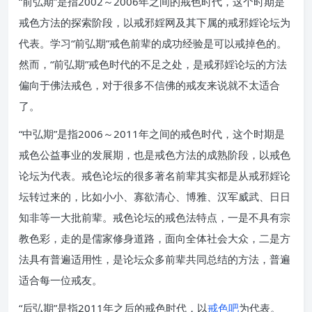
“前弘期”是指2002～2006年之间的戒色时代，这个时期是
戒色方法的探索阶段，以戒邪婬网及其下属的戒邪婬论坛为
代表。学习“前弘期”戒色前辈的成功经验是可以戒掉色的。
然而，“前弘期”戒色时代的不足之处，是戒邪婬论坛的方法
偏向于佛法戒色，对于很多不信佛的戒友来说就不太适合
了。
“中弘期”是指2006～2011年之间的戒色时代，这个时期是
戒色公益事业的发展期，也是戒色方法的成熟阶段，以戒色
论坛为代表。戒色论坛的很多著名前辈其实都是从戒邪婬论
坛转过来的，比如小小、寡欲清心、博雅、汉军威武、日日
知非等一大批前辈。戒色论坛的戒色法特点，一是不具有宗
教色彩，走的是儒家修身道路，面向全体社会大众，二是方
法具有普遍适用性，是论坛众多前辈共同总结的方法，普遍
适合每一位戒友。
“后弘期”是指2011年之后的戒色时代，以
戒色吧
为代表。