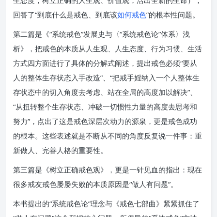
生态度，树立正确的人生观、价值观，活出全新的生命），
回答了“到底什么是戒色、到底该
如何戒色
”的根本性问题。
第二篇是《“系统戒色”发展史与〈“系统戒色论”体系〉浅
析》，把戒色的本质从人生观、人生态度、行为习惯、生活
方式四方面进行了具体的分解式阐述，提出戒色必须“要从
人的整体生存状态入手改造”、“把戒手婬纳入一个人整体生
存状态中的切入角度去考虑、站在全局的高度加以解决”、
“从扭转整个生存状态、冲破一切惯性力量的高度去思考和
努力”，点出了这是戒色深层次动力的源泉，更是戒色成功
的根本。这些表述就是不断从不同的角度反复说一件事：重
新做人、完善人格的重要性。
第三篇是《树立正确戒色观》，更是一针见血的指出：现在
很多戒友戒色屡屡失败的本质原因是“做人有问题”。
本书提出的“系统戒色论”理念与《戒色七部曲》紧紧抓住了