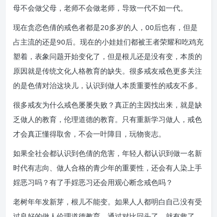
母不会做父母，老师不会做老师，导致一代不如一代。
现在贪恋色倩的戒色者都是20多岁的人，00后也有，但是
占主流的还是90后。现在的小娃娃们都被王者荣耀和吃鸡充
塑着，表象问题开始变化了，但是根儿还是没有变，本质的
原因就是传统文化人格教育的缺失。很多戒友戒色更多关注
的是色倩对治这块儿，认识到做人本质重要性的戒友不多。
很多戒友为什么戒色屡屡失败？真正的主因找出来，就是缺
乏做人的教育，伦理道德的教育。只有重新学习做人，戒色
才会真正懂得取舍，不会一叶障目，玩物丧志。
如果全社会都认识到色倩的危害，年轻人都认识到做一名新
时代有志向、做人合格的青少年的重要性，还会有人染上手
婬恶习吗？有了手婬恶习还会用观心断念戒色吗？
老树年年发新芽，根儿不能变。如果人人都明白自己没有受
过良好的做人伦理道德教育，通过对比回头了，就有救了，