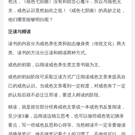
色法，《戒色七部曲》没有和婬念心魔斗，所以与戒色无
关，戒色认识竟然如此之低！《戒色七部曲》的高妙之处，
他们哪里能够明白呢？
泛读与精读
读书的内容分为戒色养生类和励志修身类（传统文化）两大
类。读书的方法分泛读和精读两种方式。
戒色的初期，以阅读戒色养生类文章书籍为主。
戒色的初始阶段可采取泛读方式广泛阅读戒色文章来提高自
己的戒色认识。当戒色文章看到一定程度，对戒色有了一定
的认知后就不必泛泛而读，要进入精读的阶段。
精读，就是抓住部分经典戒色文章或一本戒色书反复阅读，
至少读3遍，边阅读边独立思考，也可以做些戒色笔记摘录
要点，写一些戒色反思和心得等。当然精读不一定非要做读
书摘录笔记，做不做笔记看个人的习惯了，不做也可以，但