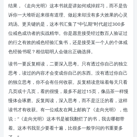
结果，《走向光明》这本书就是讲如何戒掉婬习，而不是告
诉你一大堆听起来很有道理、做起来却没有多大效果的心灵
鸡汤。更关键的是，这本书汇集了“中弘期”时代超过300多
位戒色成功者的实战精华。你是愿意接受经过数百人验证过
的行之有效的戒色经验汇集书，还是接受某一个人的个体戒
色经验书呢？相信聪明人会做出正确选择。
读书一要反复精读，二要深入思考。只有透过你自己的独立
思考，读过的内容才会变成你自己的东西。没有透过你自己
的独立思考，你不会有任何收获。反复精读意味着每天只看
几页或十几页，看的很慢，最多不超过15页，像品茶一样慢
慢体会琢磨。反复阅读，深入思考，而不是泛泛的看，这样
读书才有收获。有一位戒友在网上邮购了《走向光明》，他
说：“《走向光明》这本书是被我翻烂了的书，我去哪都带
着。这本书我至少要看十遍，比很多一般学问的书重要多