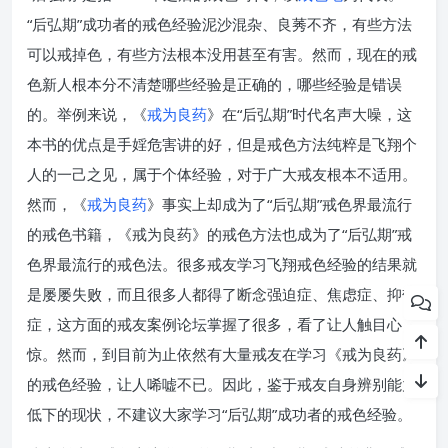
“后弘期”成功者的戒色经验泥沙混杂、良莠不齐，有些方法
可以戒掉色，有些方法根本没用甚至有害。然而，现在的戒
色新人根本分不清楚哪些经验是正确的，哪些经验是错误
的。举例来说，《
戒为良药
》在“后弘期”时代名声大噪，这
本书的优点是手婬危害讲的好，但是戒色方法纯粹是飞翔个
人的一己之见，属于个体经验，对于广大戒友根本不适用。
然而，《
戒为良药
》事实上却成为了“后弘期”戒色界最流行
的戒色书籍，《戒为良药》的戒色方法也成为了“后弘期”戒
色界最流行的戒色法。很多戒友学习飞翔戒色经验的结果就
是屡屡失败，而且很多人都得了断念强迫症、焦虑症、抑郁
症，这方面的戒友案例论坛掌握了很多，看了让人触目心
惊。然而，到目前为止依然有大量戒友在学习《戒为良药》
的戒色经验，让人唏嘘不已。因此，鉴于戒友自身辨别能力
低下的现状，不建议大家学习“后弘期”成功者的戒色经验。