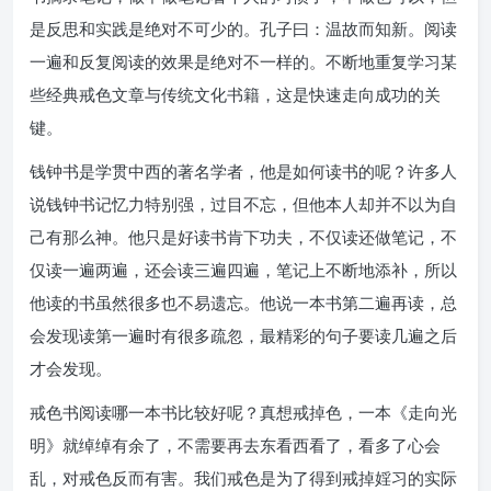
是反思和实践是绝对不可少的。孔子曰：温故而知新。阅读
一遍和反复阅读的效果是绝对不一样的。不断地重复学习某
些经典戒色文章与传统文化书籍，这是快速走向成功的关
键。
钱钟书是学贯中西的著名学者，他是如何读书的呢？许多人
说钱钟书记忆力特别强，过目不忘，但他本人却并不以为自
己有那么神。他只是好读书肯下功夫，不仅读还做笔记，不
仅读一遍两遍，还会读三遍四遍，笔记上不断地添补，所以
他读的书虽然很多也不易遗忘。他说一本书第二遍再读，总
会发现读第一遍时有很多疏忽，最精彩的句子要读几遍之后
才会发现。
戒色书阅读哪一本书比较好呢？真想戒掉色，一本《走向光
明》就绰绰有余了，不需要再去东看西看了，看多了心会
乱，对戒色反而有害。我们戒色是为了得到戒掉婬习的实际