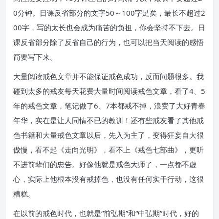
0分钟。日课反省部分的文字50～100字足矣，最长不超过2
00字，写的太长也会成为痛苦的负担，你会坚持不下去。日
课反省部分除了反省自己的行为，也可以把当天阅读的感悟
简要写下来。
大量阅读戒色文章并不能保证戒色成功，反而问题很多。我
碰到太多的戒友每天花费大量时间阅读戒色文章，看了4、5
年的戒色文章，笔记做了6、7本都戒不掉，浪费了大好青春
年华，实在是让人同情不已的教训！还有些戒友看了其他戒
色书籍和大量戒色文章以后，先入为主了，变得狂妄自大很
傲慢，看不起《走向光明》，看不上《戒色七部曲》，更听
不进前辈们的忠告。好像他就是戒色大师了，一点都不虚
心，实际上他根本没有戒掉色，也没有任何实干行动，这很
糟糕。
在以前的戒色时代，也就是“前弘期”和“中弘期”时代，好的