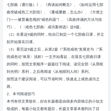
七部曲（通行版）》、《再谈如何断念》、《如何运用七部
曲突破戒色三大阶段》、《屡戒屡败，怎么办》、《方便之
门——被普遍忽视的“戒色利器”》、《高效持诵的方法与技
巧》、《〈戒色七部曲〉成功案例选》这9篇。
（2）在看这9篇的同时，给自己制定一个七部曲日课，并立
刻开始落实日课。
（3）看完这9篇之后，从第2篇《“系统戒色”发展史与〈“系
统戒色论”体系〉浅析》一文开始看起，在落实七部曲日课
的同时，按照文章顺序一篇篇往下阅读。读完全部《从黑暗
到光明》系列，之后再阅读《从地狱到人间》系列。
按照这个建议阅读，可以节省时间，快速走上戒色成功之
路。
2、本书阅读技巧
本书有些文章较长，好在长篇都是由很多内容独立的小短文
组成的，每篇小短文都有题目，长篇文章基本都列出了目