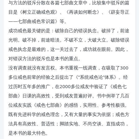
与方法的驳斥分散在各篇七部曲文章中，比较集中驳斥的篇
目是《树立正确戒色观》、《再谈如何断念》、《辟妄导正
——七部曲戒色常识篇》等。
成功戒色最关键的是：破除自己的错误执念。破掉了，前途
光明。破不掉，前途暗淡。不破不立，大破大立。破除错误
戒色执念是最难的，这一关过去了，成功就在眼前。因此，
对错误方法的驳斥也是本书的重点。
没有调查就没有发言权。本书重视一线调查，在吸取了300
多位戒色前辈的经验之后提出了《“系统戒色论”体系》。经
过历时五年多的推广，在2000多位戒友中验证了《戒色七
部曲》日课的高效性，受到戒友普遍好评。书中例举了几百
位戒友实践《戒色七部曲》的感悟，实用性、参考性极强。
既有先进科学的戒色理念，又有大量的事实为依据；戒色方
法具有高效性、普适性；脚踏实地、不尚空谈、直指成功，
是本书的最大特色。