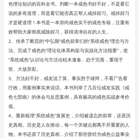
色理论知识的百科全书。判断一本戒色书好不好，不是看它
说的多有道理，而是看它能否真正帮人戒掉婬习。戒掉婬习
才是硬道理！本书是一本崇尚戒色实干的戒色专籍，注重有
效帮助大家彻底戒除婬习，获得清净自在的人生。
2、传承了断层的“中弘期”戒色前辈们的“系统戒色”理念与方
法。完成了戒色的“理论化体系构架与实战化方法指要”，使
“系统戒色”认识论与方法论枯木逢春、趋于完善，重现于
世、大放异彩。
3、方法好不好，戒友说了算。事实胜于雄辩，不看广告看
疗效，用案例事实来说话。本书列举了几百位戒友实践《戒
色七部曲》的体会与反思案例，具有极高的戒色实战参考价
值。
4、重新梳理“系统戒色”发展史，介绍被遗忘的前辈，还原历
史真相。历史是人在推动，每一个关键点都离不开重要的人
物。本书还原了历史真相，介绍了那些曾经为戒色公益事业