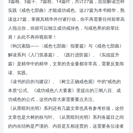
3篇根、3篇干、7篇枝、14篇叶，共计27篇，层层解读怎样
实践《戒色七部曲》才能成功戒色。这27篇为本书精华，熟
读这27篇，掌握其精华并付诸行动，你不再需要任何前辈高
人指点你，你就可以独立成功戒掉色，与戒色界的前辈比
肩！从此不再仰视前辈！
《钩沉索隐——〈戒色七部曲〉指要篇》与《戒色七部曲》
解读系列《入门筑基篇》、《践行进阶篇》、《实战提升
篇》是精华中的精华，文章的含金量都非常高，需要反复阅
读、实践。
《读书的目的与建议》、《树立正确戒色观》中的“戒色的
本质”公式、《成功戒色八大要素》里提出的三纲八目、成
功戒色的公式，这些内容大家需要重点关注。
《从黑暗到光明》系列还有几篇文章也具有参考价值，这些
文章也是大树的枝与叶。《从黑暗到光明》系列各篇目之间
的内在结构是严谨的、内容是互相连贯的，这需要各位读者