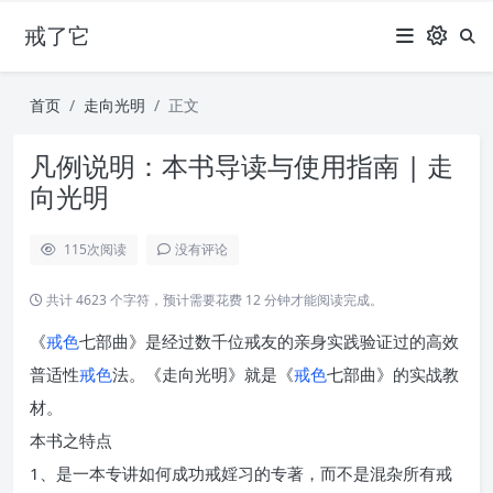
戒了它
首页
走向光明
正文
凡例说明：本书导读与使用指南 | 走
向光明
115
次阅读
没有评论
共计 4623 个字符，预计需要花费 12 分钟才能阅读完成。
《
戒色
七部曲》是经过数千位戒友的亲身实践验证过的高效
普适性
戒色
法。《走向光明》就是《
戒色
七部曲》的实战教
材。
本书之特点
1、是一本专讲如何成功戒婬习的专著，而不是混杂所有戒