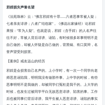
邪婬损失声誉名望
《法苑珠林》云：“佛言邪婬有十罪……六者恶事常被人疑；
七者亲友诽谤；八者广结怨家”，《佛说出家缘经》论邪婬
果报：“常为人疑”。也就是说，邪婬（含手婬）的人名声往
往不好，常被人背后诽谤、诬陷，有时候很多坏事明明不是
自己做的，却被人怀疑是自己做的，背黑锅、有口莫辩，名
誉声望受到损害。
【案例】戒友远山的经历
邪婬是会损害自己名声的。上小学时，有一次一个同学向老
师恶意诬陷我，明明我没有做那件事。上中学的时候，有些
恶事明明不是我做的，却被同学们冤枉是我干的。上大学的
时候，也发生过被同学平白无故恶意诽谤、陷害的事。工作
后也被同事们背后诽谤。我平生被人恶意诽谤、诬陷的事实