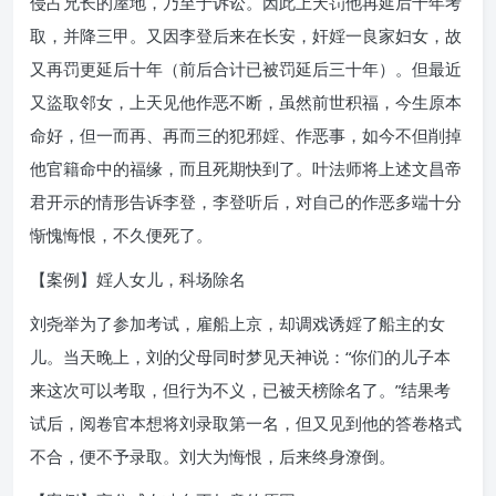
侵占兄长的屋地，乃至于诉讼。因此上天罚他再延后十年考
取，并降三甲。又因李登后来在长安，奸婬一良家妇女，故
又再罚更延后十年（前后合计已被罚延后三十年）。但最近
又盜取邻女，上天见他作恶不断，虽然前世积福，今生原本
命好，但一而再、再而三的犯邪婬、作恶事，如今不但削掉
他官籍命中的福缘，而且死期快到了。叶法师将上述文昌帝
君开示的情形告诉李登，李登听后，对自己的作恶多端十分
惭愧悔恨，不久便死了。
【案例】婬人女儿，科场除名
刘尧举为了参加考试，雇船上京，却调戏诱婬了船主的女
儿。当天晚上，刘的父母同时梦见天神说：“你们的儿子本
来这次可以考取，但行为不义，已被天榜除名了。”结果考
试后，阅卷官本想将刘录取第一名，但又见到他的答卷格式
不合，便不予录取。刘大为悔恨，后来终身潦倒。