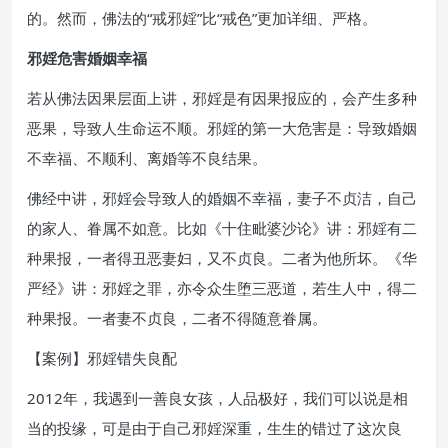
的。然而，佛法的“戒邪婬”比“戒色”更加详细、严格。
邪婬危害婚姻幸福
若从佛法因果层面上讲，邪婬是有因果报应的，会产生多种
恶果，导致人生命运不顺。邪婬的第一大危害是：导致婚姻
不幸福、不顺利、离婚等不良结果。
佛经中讲，邪婬会导致人的婚姻不幸福，妻子不贞洁，自己
的家人、眷属不如意。比如《十住毗婆沙论》讲：邪婬有二
种果报，一者得丑恶妻妇，又不贞良。二者为他所坏。《华
严经》讲：邪婬之罪，亦令众生堕三恶道，若生人中，得二
种果报。一者妻不贞良，二者不得随意眷属。
【案例】邪婬错失良配
2012年，我遇到一善良女孩，人品极好，我们可以说是相
当的投缘，可是由于自己邪婬深重，生生的错过了这次良