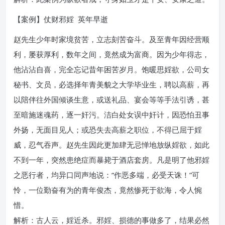
【案例】仗财邪婬 英年早逝
赵先生少年时家境贫苦，立志刻苦奋斗。及至青年因经营顺
利，屡获厚利，数年之间，竟然成为富商。因为少年得志，
他沾沾自喜，完全忘记昔年困苦岁月。饱暖思婬欲，公司女
秘书、文员，必选择年青美貌之大学毕业生，聘以高薪，再
以陪伴往外国倾谈生意，或送礼品、宴会等等手法引诱，甚
至暗施迷魂药，逐一奸污。洁白处女误中奸计，因恐怕丑事
外扬，无面目见人；或恐失去高薪之职位，不得已屈于婬
威，忍气吞声。赵先生因此更加肆无忌惮地放纵婬欲，如此
不到一年，突然患绝症而暴毙于酒店套房。凡是明了他邪婬
之恶行者，均异口同声地说：“作恶多端，必受天诛！”可
怜，一位勤奋有为的青年俊杰，竟然惨死于欲海，令人惋
惜。
解析：古人云，婬近杀。邪婬、损德的事做多了，结果必然