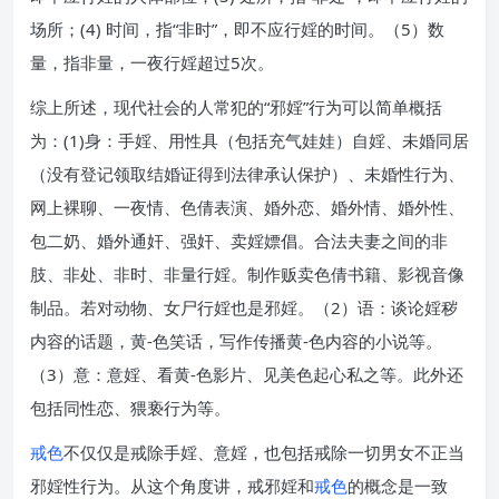
场所；(4) 时间，指“非时”，即不应行婬的时间。（5）数
量，指非量，一夜行婬超过5次。
综上所述，现代社会的人常犯的“邪婬”行为可以简单概括
为：(1)身：手婬、用性具（包括充气娃娃）自婬、未婚同居
（没有登记领取结婚证得到法律承认保护）、未婚性行为、
网上裸聊、一夜情、色倩表演、婚外恋、婚外情、婚外性、
包二奶、婚外通奸、强奸、卖婬嫖倡。合法夫妻之间的非
肢、非处、非时、非量行婬。制作贩卖色倩书籍、影视音像
制品。若对动物、女尸行婬也是邪婬。（2）语：谈论婬秽
内容的话题，黄-色笑话，写作传播黄-色内容的小说等。
（3）意：意婬、看黄-色影片、见美色起心私之等。此外还
包括同性恋、猥亵行为等。
戒色
不仅仅是戒除手婬、意婬，也包括戒除一切男女不正当
邪婬性行为。从这个角度讲，戒邪婬和
戒色
的概念是一致