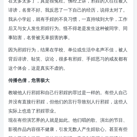
在太多太多了，真是很冤枉。佛经上讲，邪婬的人往往被人
诽谤，名誉不好。我反思了一下自己的经历，说得太对了。
我从小学起，就有手婬的不良习惯，一直持续到大学，工作
后又与女人发生邪婬行为。怪不得老是发生这种被同学、同
事陷害，名誉被无辜损害的事。
因为邪婬行为，结果在学校、单位或生活中名声不佳，被人
背后诽谤、耻笑、议论，很多有邪婬、手婬恶习的戒友都有
这个体会，这是真实不虚的。
传播色倩，危害极大
教唆他人行邪婬和自己行邪婬的罪过是一样的。有些人自己
并没有直接行邪婬，但他们的言行导致别人行邪婬，这些人
实际上也造了邪婬罪业。
现在有些演艺界的人就是如此。他们唱的歌、演出的节目、
影视作品内容很不健康，引发无数人产生婬欲心。甚至有些