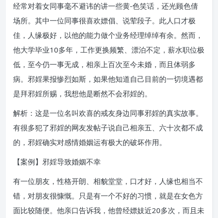
经常对着女同事毫不避讳的讲一些黄-色笑话，还光顾色倩
场所。其中一位同事很喜欢嫖倡、说荤段子。此人口才极
佳，人缘极好，以他的能力做个业务经理绰绰有余。然而，
他大学毕业10多年，工作更换频繁、漂泊不定，薪水职位极
低，至今仍一事无成，相亲上百次至今未婚，而且体弱多
病。邪婬果报惨烈如斯，如果他知道自己目前的一切境遇都
是拜邪婬所赐，我想他是断然不会邪婬的。
解析：这是一位名叫欢喜的戒友身边同事邪婬的真实故事。
有很多犯了邪婬的网友发帖子说自己相亲五、六十次都不成
的，邪婬确实对感情婚姻运有极大的破坏作用。
【案例】邪婬导致婚姻不幸
有一位朋友，性格开朗、相貌堂堂，口才好，人缘也相当不
错，对朋友很慷慨。只是有一个不好的习惯，就是在女色方
面比较随便。他亲口告诉我，他曾经嫖妓近20多次，而且未