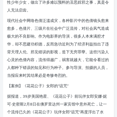
性少年少女，做出了许多难以预料的丑恶婬邪之事，真是令
人无法启齿。
现代社会中网络色倩泛滥成灾，各种影片中的色倩镜头愈来
愈多，色倩片、三级片在社会中广泛流传，对社会风气造成
极大的不良影响。作为电影界的导演，很多人本来满腔才
华，却不思建功积德，反而急功近利为了经济利益拍出了违
背天理人伦、邪见错误的影视，造下无穷罪孽。这些污染人
心灵的色倩内容，流传得越广，祸害就越大，它能令看过的
人都种下错误的知见和行为种子。参与导演、拍摄的人员，
当报应来时其结果必是奇惨奇烈的。
【案例】《花花公子》女郎的“诅咒”
据报道，39岁美国艳星、《花花公子》前玩伴女郎安娜·妮
可·史密斯2月8日在佛罗里达州一家宾馆中意外死亡，让一
个流传已久的《花花公子》玩伴女郎“诅咒”再度浮出了水