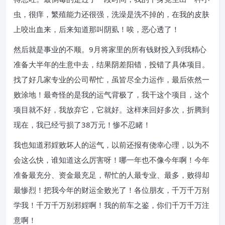
虫，很痒，繁殖能力还很强，洗澡是洗不掉的，在我的皮肤
上咬出血来，后来知道那叫阴虱！唉，恶心透了！
然后就是事业的不顺。9月将家里的所有钱财投入到我精心
准备大半年的生意中去，结果阴差阳错，投错了具体项目。
找了好几家专业的公司帮忙，虽皆尽全力运作，最后依然一
败涂地！最奇怪的是我的运气背极了，我干这个项目，这个
项目就不好，我放弃它，它就好。这样来回好多次，折腾到
现在，我已经亏损了38万元！惨不忍睹！
我也知道邪婬败坏人的运气，以前还报有侥幸心理，以为不
会这么快，谁知道这么厉害呀！哪一年也不像今年啊！今年
准备最充分、资金最充足，帮忙的人最专业、最多，败得却
最惨烈！把我今年的财运全败光了！各位朋友，千万千万别
学我！千万千万别邪婬啊！我的前车之鉴，你们千万千万注
意啊！