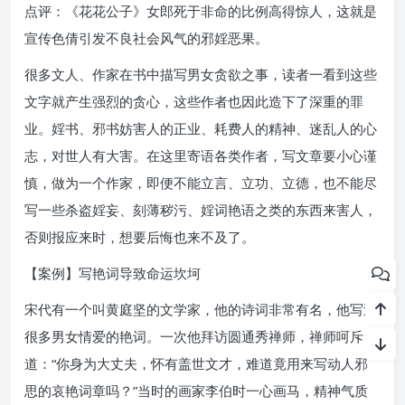
点评：《花花公子》女郎死于非命的比例高得惊人，这就是
宣传色倩引发不良社会风气的邪婬恶果。
很多文人、作家在书中描写男女贪欲之事，读者一看到这些
文字就产生强烈的贪心，这些作者也因此造下了深重的罪
业。婬书、邪书妨害人的正业、耗费人的精神、迷乱人的心
志，对世人有大害。在这里寄语各类作者，写文章要小心谨
慎，做为一个作家，即便不能立言、立功、立德，也不能尽
写一些杀盗婬妄、刻薄秽污、婬词艳语之类的东西来害人，
否则报应来时，想要后悔也来不及了。
【案例】写艳词导致命运坎坷
宋代有一个叫黄庭坚的文学家，他的诗词非常有名，他写过
很多男女情爱的艳词。一次他拜访圆通秀禅师，禅师呵斥
道：“你身为大丈夫，怀有盖世文才，难道竟用来写动人邪
思的哀艳词章吗？”当时的画家李伯时一心画马，精神气质