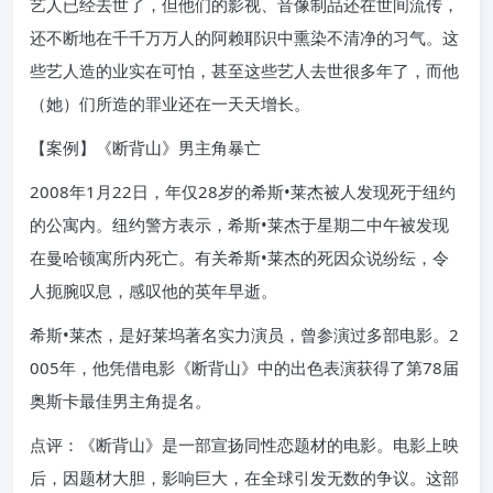
艺人已经去世了，但他们的影视、音像制品还在世间流传，
还不断地在千千万万人的阿赖耶识中熏染不清净的习气。这
些艺人造的业实在可怕，甚至这些艺人去世很多年了，而他
（她）们所造的罪业还在一天天增长。
【案例】《断背山》男主角暴亡
2008年1月22日，年仅28岁的希斯
•莱杰被人发现死于纽约
的公寓内。纽约警方表示，希斯•莱杰于星期二中午被发现
在曼哈顿寓所内死亡。有关希斯•莱杰的死因众说纷纭，令
人扼腕叹息，感叹他的英年早逝。
希斯•莱杰，是好莱坞著名实力演员，曾参演过多部电影。2
005年，他凭借电影《断背山》中的出色表演获得了第78届
奥斯卡最佳男主角提名。
点评：《断背山》是一部宣扬同性恋题材的电影。电影上映
后，因题材大胆，影响巨大，在全球引发无数的争议。这部