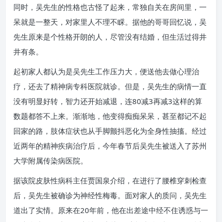
同时，吴先生的性格也古怪了起来，常独自关在房间里，一
呆就是一整天，对家里人不理不睬。据他的哥哥回忆说，吴
先生原来是个性格开朗的人，尽管没有结婚，但生活过得井
井有条。
起初家人都认为是吴先生工作压力大，便送他去做心理治
疗，还去了精神病专科医院就诊。但是，吴先生的病情一直
没有明显好转，智力还开始减退，连80减3再减3这样的算
数题都答不上来。渐渐地，他变得痴痴呆呆，甚至都记不起
回家的路，肢体症状也从手脚颤抖恶化为全身性抽搐。经过
近两年的精神疾病治疗后，今年春节后吴先生被送入了苏州
大学附属传染病医院。
据该院皮肤性病科主任贾国泉介绍，在进行了腰椎穿刺检查
后，吴先生被确诊为神经性梅毒。面对家人的质问，吴先生
道出了实情。原来在20年前，他在出差途中经不住诱惑与一