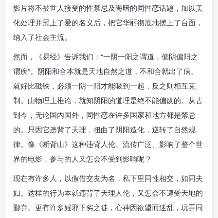
影片将不被世人接受的性禁忌及晦暗的同性恋话题，加以美
化处理并冠上了爱的名义后，把它华丽彻底地摆上了台面，
纳入了社会主流。
然而，《易经》告诉我们：“一阴一阳之谓道，偏阴偏阳之
谓疾”。阴阳和合本就是天地自然之道，不和合就出了病。
就好比磁铁，必须一阴一阳才能吸到一起，反之则相互克
制。由物理上推论，就知阴阳的道理是绝不能偏废的。从古
到今，无论国内国外，同性恋在许多国家和地方都是禁忌
的。只因它违背了天理，扭曲了阴阳造化，逆转了自然规
律。像《断背山》这种违背人伦、流传广泛、影响了整个世
界的电影，参与的人又怎会不受到影响呢？
现在有许多人，以假借交友为名，私下里同性相交，如同夫
妇。这样的行为本就违背了天理人伦，又怎会不遭受天地的
鄙弃。更有许多婬邪下劣之徒，心神因欲望而迷乱，玩弄同