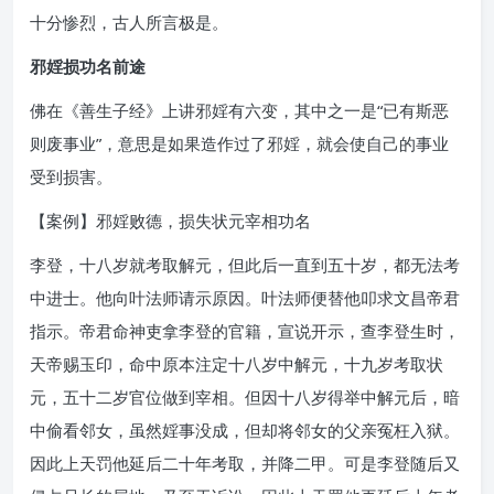
十分惨烈，古人所言极是。
邪婬损功名前途
佛在《善生子经》上讲邪婬有六变，其中之一是“已有斯恶
则废事业”，意思是如果造作过了邪婬，就会使自己的事业
受到损害。
【案例】邪婬败德，损失状元宰相功名
李登，十八岁就考取解元，但此后一直到五十岁，都无法考
中进士。他向叶法师请示原因。叶法师便替他叩求文昌帝君
指示。帝君命神吏拿李登的官籍，宣说开示，查李登生时，
天帝赐玉印，命中原本注定十八岁中解元，十九岁考取状
元，五十二岁官位做到宰相。但因十八岁得举中解元后，暗
中偷看邻女，虽然婬事没成，但却将邻女的父亲冤枉入狱。
因此上天罚他延后二十年考取，并降二甲。可是李登随后又