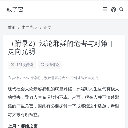
戒了它
首页
走向光明
正文
（附录2）浅论邪婬的危害与对策 |
走向光明
181
次阅读
没有评论
共计 20882 个字符，预计需要花费 53 分钟才能阅读完成。
现代社会大众最容易犯的就是邪婬，邪婬对人生运气有极大
的损害，导致人生命运坎坷不幸。然而，很多人并不清楚邪
婬的严重危害，因此有必要探讨一下戒邪婬这个话题，希望
对大家有所裨益。
上篇：邪婬之害