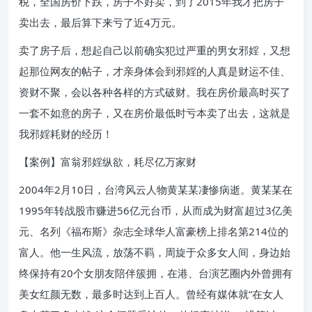
税，全国房价下跌，房子不好卖，到了2015年我才把房子
卖出去，最后算下来亏了近4万元。
卖了房子后，想起自己以前确实犯过严重的男女邪婬，又想
起那位网友的帖子，才亲身体会到邪婬的人真是财运不佳、
资财不聚，会以各种各样的方式破财。我在房价最高时买了
一套不如意的房子，又在房价最低时亏本卖了出去，这就是
我邪婬耗财的经历！
【案例】富翁邪婬纵欲，耗尽亿万家财
2004年2月10日，台湾风云人物黄某某凄惨病逝。黄某某在
1995年转战股市赚进56亿元台币，从而成为财富超过3亿美
元、名列《福布斯》杂志全球华人富豪榜上排名第214位的
富人。他一生风流，放荡不羁，周旋于众多女人间，身边始
终保持有20个女朋友陪伴簇拥，在港、台演艺圈内外曾拥有
美女红颜无数，最多时达到上百人。曾经有媒体就“在女人