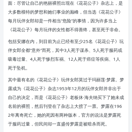
面：尽管让自己的艳丽裸照出现在《花花公子》杂志上，是
大多数模特的梦想和她们事业的巅峰，但当选《花花公子》
每月玩伴女郎却是一件相当“危险”的事情，因为许多当上
《花花公子》每月玩伴的女性都不得善终，甚至死于非命。
包括安娜在内，到目前为止已经有至少25名《花花公子》玩
伴女郎全都“意外”而死，其中3人死于谋杀、5人死于服药或
吸毒过量、4人死于惨烈车祸、12人死于癌症等疾病、1人
死于坠机。
其中最有名的《花花公子》玩伴女郎莫过于玛丽莲·梦露。梦
露成为《花花公子》杂志1953年12月的玩伴女郎并非出于
自己的决定，而是《花花公子》老板休·海夫纳买下了她未成
名前的裸照，然后刊登在了杂志上大捞了一票。梦露在196
2年离奇死亡，她的死因有两种版本，官方的说法是梦露死
于服药过量，但民间却一直盛传梦露是被暗杀而死。