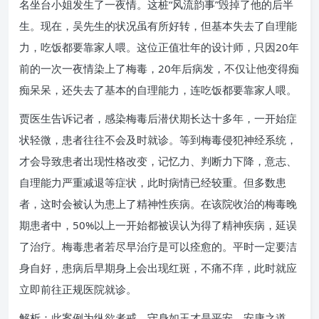
名坐台小姐发生了一夜情。这桩“风流韵事”毁掉了他的后半
生。现在，吴先生的状况虽有所好转，但基本失去了自理能
力，吃饭都要靠家人喂。这位正值壮年的设计师，只因20年
前的一次一夜情染上了梅毒，20年后病发，不仅让他变得痴
痴呆呆，还失去了基本的自理能力，连吃饭都要靠家人喂。
贾医生告诉记者，感染梅毒后潜伏期长达十多年，一开始症
状轻微，患者往往不会及时就诊。等到梅毒侵犯神经系统，
才会导致患者出现性格改变，记忆力、判断力下降，意志、
自理能力严重减退等症状，此时病情已经较重。但多数患
者，这时会被认为患上了精神性疾病。在该院收治的梅毒晚
期患者中，50%以上一开始都被误认为得了精神疾病，延误
了治疗。梅毒患者若尽早治疗是可以痊愈的。平时一定要洁
身自好，患病后早期身上会出现红斑，不痛不痒，此时就应
立即前往正规医院就诊。
解析：此案例为纵欲者戒，守身如玉才是平安、安康之道。