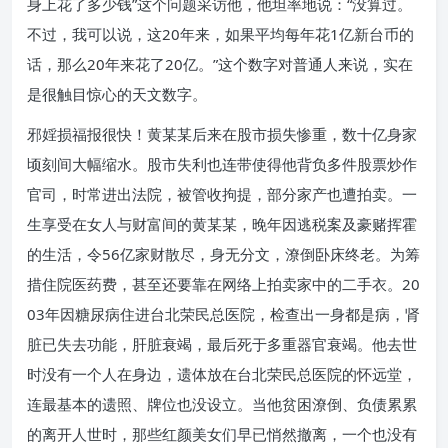
身上花了多少钱”这个问题采访他，他坦率地说：“没算过。
不过，我可以说，这20年来，如果平均每年花1亿新台币的
话，那么20年来花了20亿。”这个数字对普通人来说，实在
是很触目惊心的天文数字。
邪婬损福报很快！黄某某后来在股市损失惨重，数十亿身家
顷刻间大幅缩水。股市失利也连带使得他背负多件股票炒作
官司，时常进出法院，被管收拘提，部分家产也遭拍卖。一
生享受在女人与财富间的黄某某，晚年因逃税案及豪赌挥霍
的生活，令56亿家财散尽，身无分文，潦倒卧床终老。为筹
措住院医药费，甚至还要靠在网络上拍卖家中的二手衣。20
03年因糖尿病住进台北荣民总医院，检查出一身都是病，肾
脏已失去功能，肝脏衰竭，最后死于多重器官衰竭。他去世
时没有一个人在身边，遗体放在台北荣民总医院的怀远堂，
连最基本的遗照、牌位也没设立。当他贫困潦倒、负债累累
的离开人世时，那些红颜美女们早已悄然撤离，一个也没有