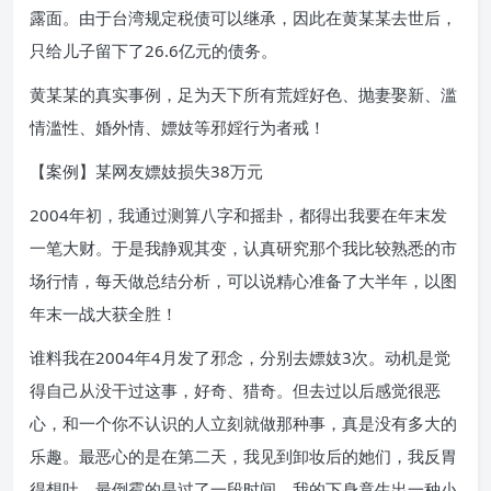
露面。由于台湾规定税债可以继承，因此在黄某某去世后，
只给儿子留下了26.6亿元的债务。
黄某某的真实事例，足为天下所有荒婬好色、抛妻娶新、滥
情滥性、婚外情、嫖妓等邪婬行为者戒！
【案例】某网友嫖妓损失38万元
2004年初，我通过测算八字和摇卦，都得出我要在年末发
一笔大财。于是我静观其变，认真研究那个我比较熟悉的市
场行情，每天做总结分析，可以说精心准备了大半年，以图
年末一战大获全胜！
谁料我在2004年4月发了邪念，分别去嫖妓3次。动机是觉
得自己从没干过这事，好奇、猎奇。但去过以后感觉很恶
心，和一个你不认识的人立刻就做那种事，真是没有多大的
乐趣。最恶心的是在第二天，我见到卸妆后的她们，我反胃
得想吐。最倒霉的是过了一段时间，我的下身竟生出一种小