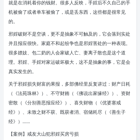
就是在消耗着你的钱财。很多人反映，手婬后不久自己的手
机被偷了或者单车被偷了，或是丢东西，这些都是很常见
的。
邪婬破财不是空谈，更不是抽象不可触及的，它会落到实处
并且报应很快。家庭不和起纷争也是邪婬害处的一种表现。
很多嫖妓、包二奶的人会家破人亡、妻离子散也是这个道
理。邪婬、手婬对家运破坏极大，这不是抽象的事，它是会
真实发生的。
关于邪婬损失财富的果报，多部佛经里反复讲过：财产日耗
（《法苑珠林》）、不守财贿（《佛说出家缘经》）、资财
密散（《分别善恶报应经》）、喜失财物（《优婆塞戒
经》）、未致之财不获、既获者消、宿储耗尽（《善生子
经》）……
【案例】戒友大山犯邪婬买房亏损