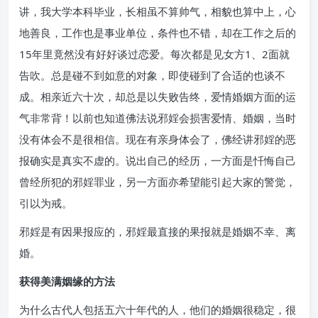
讲，我大学本科毕业，长相虽不算帅气，相貌也算中上，心
地善良，工作也是事业单位，条件也不错，却在工作之后的
15年里竟然没有好好谈过恋爱。每次都是见女方1、2面就
告吹。总是碰不到如意的对象，即使碰到了合适的也谈不
成。相亲近六十次，却总是以失败告终，爱情婚姻方面的运
气非常背！以前也知道佛法说邪婬会损害爱情、婚姻，当时
没有体会不是很相信。现在有亲身体会了，佛经讲邪婬的恶
报确实是真实不虚的。说出自己的经历，一方面是忏悔自己
曾经所犯的邪婬罪业，另一方面亦希望能引起大家的警觉，
引以为戒。
邪婬是有因果报应的，邪婬最直接的果报就是婚姻不幸、离
婚。
获得美满姻缘的方法
为什么古代人包括五六十年代的人，他们的婚姻很稳定，很