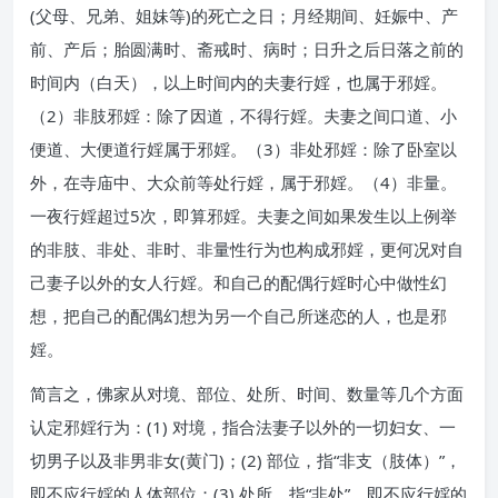
(父母、兄弟、姐妹等)的死亡之日；月经期间、妊娠中、产
前、产后；胎圆满时、斋戒时、病时；日升之后日落之前的
时间内（白天），以上时间内的夫妻行婬，也属于邪婬。
（2）非肢邪婬：除了因道，不得行婬。夫妻之间口道、小
便道、大便道行婬属于邪婬。（3）非处邪婬：除了卧室以
外，在寺庙中、大众前等处行婬，属于邪婬。（4）非量。
一夜行婬超过5次，即算邪婬。夫妻之间如果发生以上例举
的非肢、非处、非时、非量性行为也构成邪婬，更何况对自
己妻子以外的女人行婬。和自己的配偶行婬时心中做性幻
想，把自己的配偶幻想为另一个自己所迷恋的人，也是邪
婬。
简言之，佛家从对境、部位、处所、时间、数量等几个方面
认定邪婬行为：(1) 对境，指合法妻子以外的一切妇女、一
切男子以及非男非女(黄门)；(2) 部位，指“非支（肢体）”，
即不应行婬的人体部位；(3) 处所，指“非处”，即不应行婬的