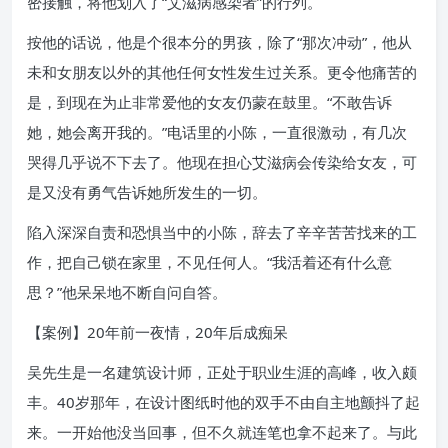
密接触，将他划入了“艾滋病感染者”的行列。
按他的话说，他是个很本分的男孩，除了“那次冲动”，他从
未和女朋友以外的其他任何女性发生过关系。更令他痛苦的
是，到现在为止非常爱他的女友仍蒙在鼓里。“不敢告诉
她，她会离开我的。”电话里的小陈，一直很激动，有几次
哭得几乎说不下去了。他现在担心艾滋病会传染给女友，可
是又没有勇气告诉她所发生的一切。
陷入深深自责和恐惧当中的小陈，辞去了辛辛苦苦找来的工
作，把自己锁在家里，不见任何人。“我活着还有什么意
思？”他呆呆地不断自问自答。
【案例】20年前一夜情，20年后成痴呆
吴先生是一名建筑设计师，正处于职业生涯的高峰，收入颇
丰。40岁那年，在设计图纸时他的双手不由自主地颤抖了起
来。一开始他没当回事，但不久就连笔也拿不起来了。与此