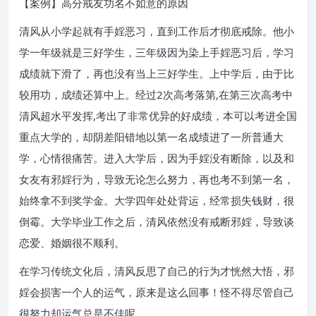
【案例】高分戒友功名不如意的原因
清风从小学起就有手婬恶习，直到工作后才彻底戒除。他小
学一年级就是三好学生，三年级因为染上手婬恶习后，学习
成绩就下滑了，再也没有当上三好学生。上中学后，由于比
较用功，成绩还算中上。经过2次高考落第,在第三次高考中
清风超水平发挥,考出了非常优异的好成绩，本可以考进全国
重点大学的，却阴差阳错地以第一名成绩进了一所普通大
学，心情很痛苦。进入大学后，因为手婬没有断除，以及和
女友有邪婬行为，导致无论怎么努力，再也考不到第一名，
始终拿不到奖学金。大学四年处处背运，经常损失钱财，很
倒霉。大学毕业工作之后，清风依然没有戒断邪婬，导致谈
恋爱、婚姻很不顺利。
在学习传统文化后，清风反思了自己的行为才恍然大悟，邪
婬会损害一个人的运气，原来是这么回事！怪不得尽管自己
很努力却运气总是不佳呢。