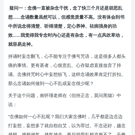
疑问一：念佛一直被杂念干扰，念了快三个月还是胡思乱
想
……
念诵数量虽然可以，但感觉质量不高。没有体会到书
中所说念得清楚、听得清楚，定心养神、祛病强身的功
效
……
我觉得我专念时内心还是有杂念，有一点风吹草动，
就容易走神。
持诵时妄念翻飞，心不能专注于佛号咒语，这是很多人都头
痛的事情。更有甚者，心烦意乱、心存疑虑直接放弃了持
诵。念佛持咒时心中妄想纷飞，这样念诵效果肯定打折扣。
那么念诵如何做到一心不乱或妄念很少呢？
关于这个问题，南怀瑾老师在《但持正念，莫问黑烟》中
说：
“念佛如何一心不乱呢？我们大家念佛时，几乎都是边念边
打妄想，妄想多了就自怨自艾，以为罪过。不念还好，越念
越想，越想越气，越气越念。最后胡思乱想克服不了，干脆