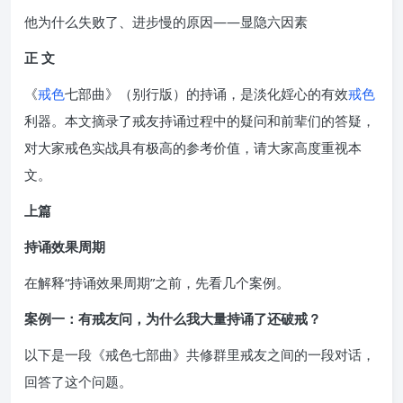
他为什么失败了、进步慢的原因——显隐六因素
正 文
《
戒色
七部曲》（别行版）的持诵，是淡化婬心的有效
戒色
利器。本文摘录了戒友持诵过程中的疑问和前辈们的答疑，
对大家戒色实战具有极高的参考价值，请大家高度重视本
文。
上篇
持诵效果周期
在解释“持诵效果周期”之前，先看几个案例。
案例一：有戒友问，为什么我大量持诵了还破戒？
以下是一段《戒色七部曲》共修群里戒友之间的一段对话，
回答了这个问题。