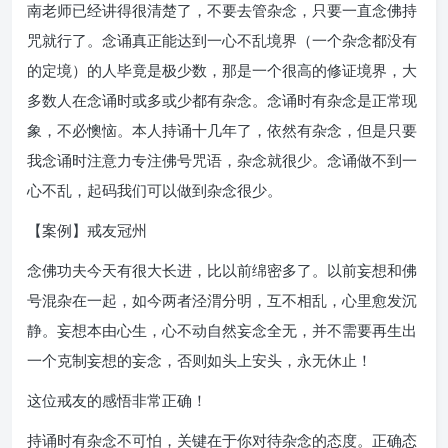
南老师已经讲得很清楚了，不要去管杂念，只要一直念佛持
咒就行了。念诵真正能达到一心不乱境界（一个杂念都没有
的定境）的人毕竟是极少数，那是一个很高的修证境界，大
多数人在念诵时或多或少都有杂念。念诵时有杂念是正常现
象，不必懊恼。本人持诵十几年了，依然有杂念，但是只要
我念诵时注意力专注佛号咒语，杂念就很少。念诵做不到一
心不乱，起码我们可以做到杂念很少。
【案例】戒友冠州
念佛功夫今天有很大长进，比以前绵密多了。以前妄想和佛
号混杂在一起，如今两者泾渭分明，互不相乱，心里愈发沉
静。妄想本由心生，心不动自然妄念全无，并不需要再生出
一个克制妄想的妄念，否则如头上安头，永无休止！
这位戒友的感悟非常正确！
持诵时有杂念不可怕，关键在于你对待杂念的态度。正确态