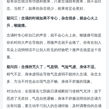
疑有杂念就没有功德和效果，只要念诵就有效果，就不会白
念。当然了，如果你杂念很少，效果肯定会更好。
疑问三：念诵的时候如果不专心，杂念很多，就会心火上
升，喉咙痛。
念诵时专心听自己的声音，就不会心火上炎。喉咙痛可能是
你长时间大声念导致的，用微声念就不会痛了。你有在别人
耳朵上说悄悄话不让别人听见的经验吧？微声念就是这个音
量。
疑问四：念佛持咒久了，气息弱、气短气虚、身体不适。
精气不足、身体虚弱会导致气息虚弱不能持久念诵。杂念太
多、方法不对也会出现气息不畅、身体不舒服的现象。
对治办法：全面落实七部曲日课戒断婬习使精气充沛；放下
思虑了无牵挂，气息自然通畅；身体不舒服说明你的念诵方
法有问题，要主动学习别人的念诵经验，及时调整你的念诵