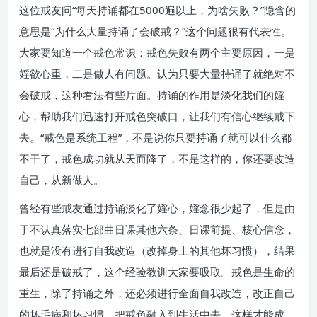
这位戒友问“每天持诵都在5000遍以上，为啥失败？”隐含的
意思是“为什么大量持诵了会破戒？”这个问题很有代表性。
大家要知道一个戒色常识：戒色失败有两个主要原因，一是
婬欲心重，二是做人有问题。认为只要大量持诵了就绝对不
会破戒，这种看法有些片面。持诵的作用是淡化我们的婬
心，帮助我们迅速打开戒色突破口，让我们有信心继续戒下
去。“戒色是系统工程”，不是说你只要持诵了就可以什么都
不干了，戒色成功就从天而降了，不是这样的，你还要改造
自己，从新做人。
曾经有些戒友通过持诵淡化了婬心，婬念很少起了，但是由
于不认真落实七部曲日课其他六条、日课前提、核心信念，
也就是没有进行自我改造（改掉身上的其他坏习惯），结果
最后还是破戒了，这个经验教训大家要吸取。戒色是生命的
重生，除了持诵之外，还必须进行全面自我改造，改正自己
的坏毛病和坏习惯，把戒色融入到生活中去，这样才能成