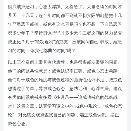
彻底戒掉恶习，心态太浮躁、太着急了。大量念诵的时间才
几天、十几天，连半年时间都不到就不切实际的幻想把十几
年严重恶习戒掉，戒色有这么容易吗？也不想一下自己恶习
都多少年了？坚持日课持诵才多少天？二者之间的努力是否
成正比？对于“急功近利”的戒友，应该问问自己“养成手婬恶
习的时间 = 落实七部曲的时间”吗？
以上三个案例非常具有代表性，也是很多戒友常犯的问题。
他们的问题共性就是：戒色认识不正确、戒色心态太急躁。
他们对于戒色的难度与戒色过程的曲折性估计不足，把戒色
想得过于简单，导致戒色心态上急功近利、心浮气躁。建议
有类似问题的戒友多看《指月录——论成功戒色的战略战
术》这篇文章，认真学习该文中的“戒色中观论”、“戒色心态
论”，对比该文观点查找自己的问题，端正戒色认识、摆正
戒色心态。