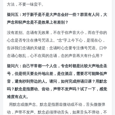
方法，不要一味蛮干。
疑问五：对于新手是不是大声念会好一些？群里有人问，大
声念和轻声念是不是效果上有差别？
没有差别。念诵有无效果，不在于你声音大小，而在于你的
心念是否专注在佛号咒语上。“念”字上今下心，是现在心，
告诉我们念诵的关键是：念诵时心念要专注佛号咒语。口中
念诵心散乱，心不在焉的念诵，念的声音再大有什么用？
疑问六：自己平常都一个人住，专念时都是比较大声地念圣
号，但是明天要去外地出差，是住酒店，需要尽可能降低声
音，避免吵到旁边的人。请问，如何完成持诵日课？用默念
吗？默念是指唇动、齿动，声带不发声吗？试了一下，感觉
难度有点大。
用默念或微声念。默念是指唇齿微动或不动，舌头微微弹
动，声带不发声。默念必须弹动舌头，如果舌头不弹动，不