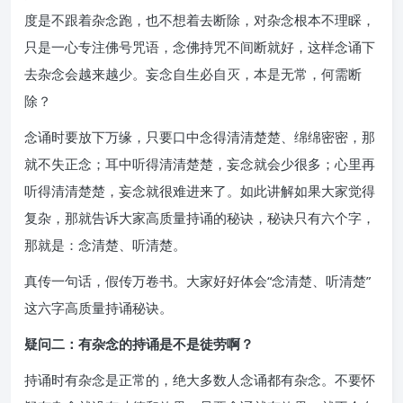
度是不跟着杂念跑，也不想着去断除，对杂念根本不理睬，
只是一心专注佛号咒语，念佛持咒不间断就好，这样念诵下
去杂念会越来越少。妄念自生必自灭，本是无常，何需断
除？
念诵时要放下万缘，只要口中念得清清楚楚、绵绵密密，那
就不失正念；耳中听得清清楚楚，妄念就会少很多；心里再
听得清清楚楚，妄念就很难进来了。如此讲解如果大家觉得
复杂，那就告诉大家高质量持诵的秘诀，秘诀只有六个字，
那就是：念清楚、听清楚。
真传一句话，假传万卷书。大家好好体会“念清楚、听清楚”
这六字高质量持诵秘诀。
疑问二：有杂念的持诵是不是徒劳啊？
持诵时有杂念是正常的，绝大多数人念诵都有杂念。不要怀