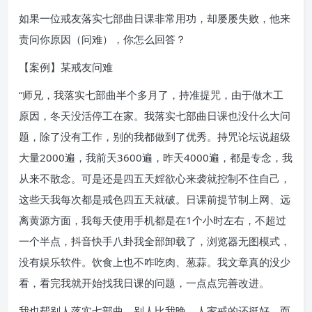
如果一位戒友落实七部曲日课非常用功，却屡屡失败，他来
责问你原因（问难），你怎么回答？
【案例】某戒友问难
“师兄，我落实七部曲半个多月了，持准提咒，由于做木工
原因，冬天没活停工在家。我落实七部曲日课也没什么大问
题，除了没有工作，别的我都做到了优秀。持咒论坛说超级
大量2000遍，我前天3600遍，昨天4000遍，都是专念，我
从来不散念。可是还是四五天婬欲心来袭就控制不住自己，
这些天我每次都是戒色四五天就破。日课前提节制上网、远
离黄源方面，我每天使用手机都是在1个小时左右，不超过
一个半点，抖音快手八卦我全部卸载了，浏览器无图模式，
没有娱乐软件。饮食上也不咋吃肉、葱蒜。我文章真的没少
看，看完我就开始找我日课的问题，一点点完善改进。
我也帮别人落实七部曲，别人比我晚，人家戒的还挺好，而