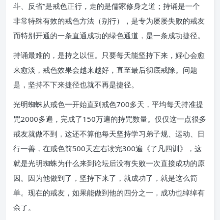
斗、反省”是戒色正行，走的是儒家修身之道；持诵是一个
非常特殊有效的戒色方法（别行），是专为屡屡失败的戒友
而特别开通的一条直通成功的绿色通道，是一条成功捷径。
持诵最难的，是持之以恒。只要每天能坚持下来，婬心会愈
来愈淡，戒色效果会越来越好，直至最后彻底戒除。问题
是，坚持不下来捷径也就不再是捷径。
光明蜘蛛从戒色一开始直到戒色700多天，平均每天持准提
咒2000多遍，完成了150万遍的持咒数量。仅仅这一点很多
戒友就做不到，这还不算他每天坚持学习弟子规、运动、日
行一善，在戒色前500天左右读完300遍《了凡四训》，这
就是光明蜘蛛为什么来到论坛后没有失败一次直接成功的原
因。因为他做到了，坚持下来了，就成功了，就是这么简
单。现在的戒友，如果能做到他的四分之一，成功也绰绰有
余了。