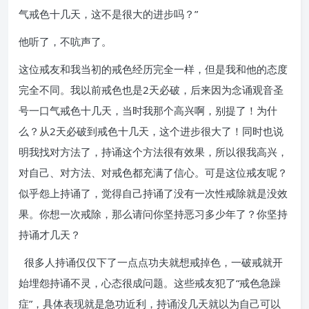
气戒色十几天，这不是很大的进步吗？”
他听了，不吭声了。
这位戒友和我当初的戒色经历完全一样，但是我和他的态度
完全不同。我以前戒色也是2天必破，后来因为念诵观音圣
号一口气戒色十几天，当时我那个高兴啊，别提了！为什
么？从2天必破到戒色十几天，这个进步很大了！同时也说
明我找对方法了，持诵这个方法很有效果，所以很我高兴，
对自己、对方法、对戒色都充满了信心。可是这位戒友呢？
似乎怨上持诵了，觉得自己持诵了没有一次性戒除就是没效
果。你想一次戒除，那么请问你坚持恶习多少年了？你坚持
持诵才几天？
很多人持诵仅仅下了一点点功夫就想戒掉色，一破戒就开
始埋怨持诵不灵，心态很成问题。这些戒友犯了“戒色急躁
症”，具体表现就是急功近利，持诵没几天就以为自己可以