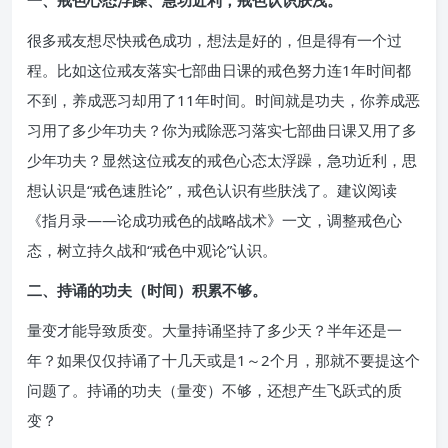
一、戒色心态浮躁、急功近利，戒色认识肤浅。
很多戒友想尽快戒色成功，想法是好的，但是得有一个过
程。比如这位戒友落实七部曲日课的戒色努力连1年时间都
不到，养成恶习却用了11年时间。时间就是功夫，你养成恶
习用了多少年功夫？你为戒除恶习落实七部曲日课又用了多
少年功夫？显然这位戒友的戒色心态太浮躁，急功近利，思
想认识是“戒色速胜论”，戒色认识有些肤浅了。建议阅读
《指月录——论成功戒色的战略战术》一文，调整戒色心
态，树立持久战和“戒色中观论”认识。
二、持诵的功夫（时间）积累不够。
量变才能导致质变。大量持诵坚持了多少天？半年还是一
年？如果仅仅持诵了十几天或是1～2个月，那就不要提这个
问题了。持诵的功夫（量变）不够，还想产生飞跃式的质
变？