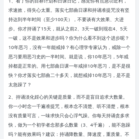
1、看了你的目标计划和日课日记，感觉你有点急功近利，
求速效，得失心太重。落实七部曲日课和持诵准提咒没有坚
持达到半年时间（至少100天），不要谈有大效果、大进
步。你才持诵了15天，就从之前2、3天一破到现在4、5天
一破，这不是效果和进步吗？你为什么看不到这个进步呢？
10年恶习，没有一年能戒掉？有心理学专家认为，戒除一个
恶习要用恶习史的一半时间。就是说，你10年恶习，5年戒
掉都是正常的。用七部曲日课一年戒掉10年恶习，是不是很
快？你才落实七部曲二十多天，就想戒掉10年恶习，是不是
太急躁了？
2、持诵淡化婬心的关键是质量，而不是盲目追求大数量。
你一小时念一千遍准提咒，根本念不清楚、听不清楚，根本
没有质量可言，一味求快只会心浮气躁。你每天持诵贪多求
快，做为一个初学者念那多么数量（3、4千遍），能不急躁
吗？能有效果吗？建议：持诵降数量、降速度，重质量。不