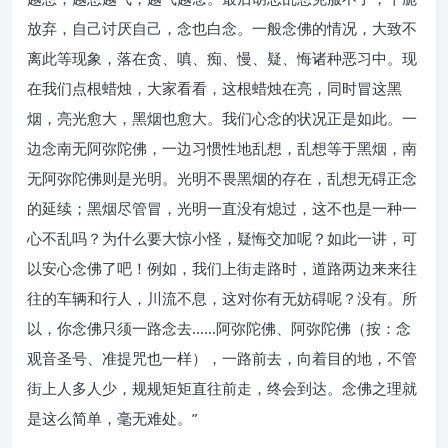
放弃，自己讨厌自己，念也白念。一般念佛的情况，大致不
离此等现象，落在贪、嗔、痴、慢、疑、悔诸种恶习中。现
在我们点根蜡烛，大家看看，这根蜡烛在亮，同时冒这黑
烟，亮光愈大，黑烟也愈大。我们心念的状况正是如此。一
边念南无阿弥陀佛，一边习惯性地乱想，乱想等于黑烟，南
无阿弥陀佛则是光明。光明不畏黑烟的存在，乱想无碍正念
的延续；黑烟尽管冒，光明一直没有熄过，这不也是一种一
心不乱吗？为什么要大惊小怪，疑悔交加呢？如此一讲，可
以安心念佛了吧！例如，我们上街走路时，道路两边来来往
往的车辆和行人，川流不息，这对你有无妨碍呢？没有。所
以，你念佛只须一路念去……阿弥陀佛、阿弥陀佛（按：念
观音圣号、准提咒也一样），一路前去，向着目的地，不管
街上人多人少，规规矩矩直往前走，终会到达。念佛之理就
是这么简单，毫无难处。”