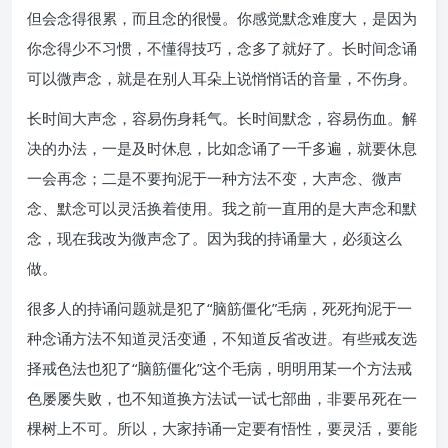
但会念得很累，而且念的很慢。你感觉默念难度大，是因为
你念得少不习惯，不懂得技巧，念多了就好了。长时间念诵
可以微声念，就是在别人耳朵上说悄悄话的音量，不伤身。
长时间大声念，容易伤身耗气。长时间默念，容易伤血。解
决的办法，一是及时休息，比如念诵了一千多遍，就要休息
一会再念；二是不要拘泥于一种方法不变，大声念、微声
念、默念可以灵活换着使用。我之前一直用的是大声念和默
念，现在我改为微声念了。因为我的持诵量大，必须这么
做。
很多人的持诵问题就是犯了“脑筋僵化”毛病，死死拘泥于一
种念诵方法不知道灵活变通，不知道反省改进。有些戒友选
择戒色法也犯了“脑筋僵化”这个毛病，明明用某一个方法戒
色屡屡失败，也不知道换方法试一试七部曲，非要吊死在一
棵树上不可。所以，大家持诵一定要有悟性，要灵活，要能