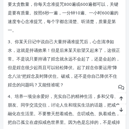
要太贪数量，你每天念准提咒800遍或600遍都可以，关键
是要有质量。按照6秒一遍，一分钟10遍、一小时600遍的
速度专心念准提咒，每个字都念清楚、听清楚，质量是第
一。
3、你某天日记中说自己大量持诵准提咒后，心念清净如
水，这就是持诵效果！但是后来某天欲望又起来了，这很正
常。不是说只要持诵了婬念就永远不会起了，还是会起的，
但是婬念很少起而且可以轻松降伏。起了婬念你要运用“降
念八法”把婬念及时降伏住。破戒，还不是你自己降伏不住
婬念的问题吗？又能怪谁呢？
4、培养一项业余爱好，充实自己的精神生活，多和父母、
朋友、同学交流交往，讨论人生和现实生活的话题，把戒色
融化在生活里。不要整天想着戒色、念叨戒色、执着戒色，
把自己孤立在虚拟戒色世界里。因为色是忘掉的，不是戒掉