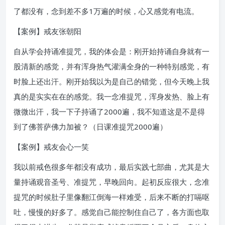
了都没有，念到差不多1万遍的时候，心又感觉有电流。
【案例】戒友张朝阳
自从学会持诵准提咒，我的体会是：刚开始持诵自身就有一
股清新的感觉，并有浑身热气灌满全身的一种特别感觉，有
时脸上还出汗。刚开始我以为是自己的错觉，但今天晚上我
真的是实实在在的感觉。我一念准提咒，浑身发热、脸上有
微微出汗，我一下子持诵了2000遍，我不知道这是不是得
到了佛菩萨佛力加被？（日课准提咒2000遍）
【案例】戒友会心一笑
我以前戒色很多年都没有成功，最后实践七部曲，尤其是大
量持诵观音圣号、准提咒，早晚回向。起初反应很大，念准
提咒的时候肚子里像翻江倒海一样难受，后来不断的打嗝呕
吐，慢慢的好多了。感觉自己能控制住自己了，各方面也取