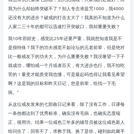
我为什么却始终突破不了？别人专念准提咒1000，我4000
还没有大的进步？破戒的打击太大了！我真的不知道为什么
人家二三十年的都可以迅速打开突破口，我却屡屡失败？
我10年邪婬史，感觉比25年还要严重，我就想知道我是不
是很特殊？我下的功夫感觉不如论坛的元老前辈，但是绝对
比一般戒友下的功夫大，为什么屡屡失败？我没奢望一下子
就成功，哪怕戒一个月或者百天，有大进步也行，我不怕吃
苦的！量变才能质变我也懂，可是最起码也得让我看见希望
啊？这是我的目标和昨天日记，您是前辈，给找一下毛
病。”
从这位戒友发来的七部曲日记来看，除了没有工作，日课每
一条他都达到了优秀标准，确实没有毛病，也确实态度端
正，很用功。结果一位戒色三年多的辅导员被这位戒色新人
给问住了，回答不了，求教于我。换了是你，碰到如此棘手