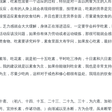
现象，吃素也需要一个适应的过程，特别是对一直以肉食为主的人而
反应，在有的人身上就会表现得很明显。按理来说，吃素的营养是完
慢慢适应素食的饮食结构，并且也要注意营养全面，尽量避免饮食的
，乏力感就会大大缓解，身体正在渐进适应。一定要学会科学吃素，
活动应该没问题，如果你有体力劳动或者运动锻炼，那很可能就会感
类食物。吃素要讲究科学，素食里面大有学问，如果发心吃素，最好
素等。吃花素，就是初一十五吃素，平时吃三净肉，十日素和六日素
，我的建议就是以素食为主，如果你能做到吃全素，我也是非常支持
为主，尽量少吃肉，这样对于戒色和修心都很有益处。我现在的饮食
十斋。（初八、十四、十五、二十三、二十九、三十，为六斋。加初
月。宜持长素，作诸功德。）由渐减以至永断，方为合理。虽未断荤