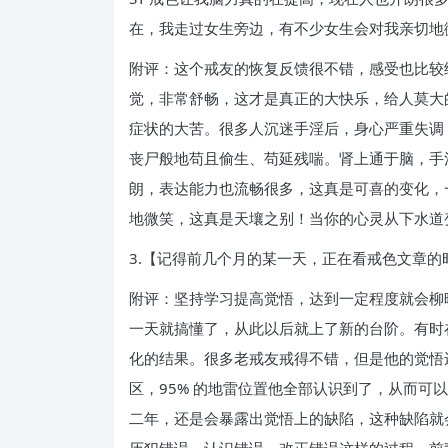
在，我走过女生旁边，有不少女生会对我亲切地
附评：这个戒友的恢复反馈很不错，感受也比较
觉，非常舒畅，这才是真正的大快乐，给人莫大
症状的大苦。很多人沉迷手淫后，身心严重失调
丧尸般地苟且偷生、苟延残喘。肾上通于脑，手
朗，表达能力也流畅很多，这真是可喜的变化，
地微笑，这真是天壤之别！当你的心灵从下水道
3.【记得前几个月的某一天，正在看戒色文章
附评：坚持学习提高觉悟，达到一定程度就会柳
一天就搞懂了，从此以后就上了新的台阶。有时
化的结果。很多老戒友戒得不错，但是他的觉悟
区，95% 的地雷位置他全部认识到了，从而可
二年，还是会暴露出觉悟上的缺陷，这种缺陷就