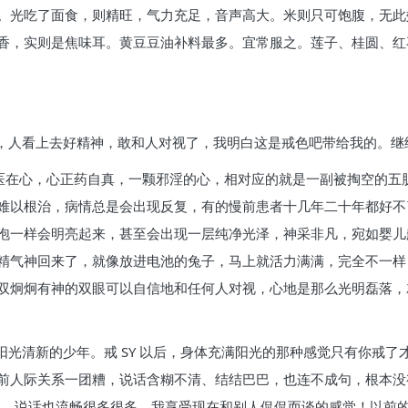
。光吃了面食，则精旺，气力充足，音声高大。米则只可饱腹，无此
香，实则是焦味耳。黄豆豆油补料最多。宜常服之。莲子、桂圆、红
了，人看上去好精神，敢和人对视了，我明白这是戒色吧带给我的。继
人医在心，心正药自真，一颗邪淫的心，相对应的就是一副被掏空的五
难以根治，病情总是会出现反复，有的慢前患者十几年二十年都好不
泡一样会明亮起来，甚至会出现一层纯净光泽，神采非凡，宛如婴儿
精气神回来了，就像放进电池的兔子，马上就活力满满，完全不一样
双炯炯有神的双眼可以自信地和任何人对视，心地是那么光明磊落，
阳光清新的少年。戒 SY 以后，身体充满阳光的那种感觉只有你戒
前人际关系一团糟，说话含糊不清、结结巴巴，也连不成句，根本没
很多，说话也流畅很多很多，我享受现在和别人侃侃而谈的感觉！以前