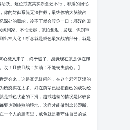
得活跃。这位戒友其实断念还不行，邪淫的回忆
，你的防御系统无法拦截，最终你的大脑被占
忆深处的毒蛇，冷不丁就会咬你一口；邪淫的回
没练到家。不怕念起，就怕觉迟，发现、识别审
到出神入化！断念就是戒色最实战的部分，就是
回来心魔又来了，终于破了。感觉现在就是像在爬
。哎！且败且战！加油！不能丧失信心。】
肯定会来，这是毫无疑问的，在这个邪淫泛滥的
为诱惑实在太多。好在前辈已经把自己的成功经
就是戒色状态的下滑，越戒越差的情况是比较多
都要达到纯熟的境地，这样才能做到念起即断。
在一个人的脑海里，戒色就是要守住自己的城