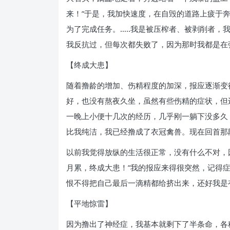
来！”于是，我加快速度，在自毁的道路上疲于
为了完成任务。…..我是被压榨者、被剥削者
我反抗过，但每次都失败了，因为那时我都是在
【终成大患】
随着撸龄的增加、伤精程度的加深，报应逐渐变
好，也没有熬夜久坐，虽然有些伤精的症状，但
一晚上小便十几次的经历，几乎刚一躺下没多久
比我纯洁，我已经撸成了衣冠禽兽。现在回首那
以前我觉得放纵的生活很正常，没有什么不对，
月累，终成大患！”我的报应来得很突然，记得
恨不得把自己最后一滴精都给挤出来，还好我是
【平地惊雷】
因为撸出了神经症，我基本就剩下了半条命，各