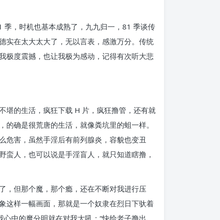
 季，时机也基本成熟了，九九归一，81 季谈传
德实在太大太大了，无以言表，感激万分。传统
我极度震撼，也让我极为感动，记得有次听大悲
堪的生活，疯狂下载 H 片，疯狂撸管，还有就
，的确是很荒唐的生活，就像粪坑里的蛆一样。
么危害，虽然手淫后有前列腺炎，容貌也变丑
野蛮人，也可以说是手淫盲人，就只知道瞎撸，
了，但那个魔，那个瘾，还在不断对我进行压
象这样一幅画面，那就是一个奴隶在烈日下驮着
我心中的魔分明就在对我大吼：“快给老子撸出