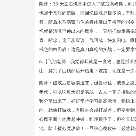
附评：30 天左右也基本进入了破戒高峰期，
也属于意淫的范畴，而回忆破戒是极多的，有时
领，随后木马病毒向你的身体发出了撸管的指令
忆就是沼泽里伸出来的魔爪，一直想把你重新拖
查、断念，这三步应该一气呵成，快如闪电，唯
戒色的白刃战！这是真刀真枪的实战，一定要拿
6.【飞翔老师，我觉得我就是一废物，总是戒
山，爬到了山顶然后开始走下坡路，现在是一次
附评：破戒后是容易沮丧，但要记住，戒色之路
年代，可以说每天都是实战，古人一辈子接触的
验分享出来了，好好坚持学习提高觉悟，觉悟上
的，就像打游戏，有时是会越打越差，但要看到
心魔不断向他发起冲锋，昨晚顶住了，但今天却
池，防止被心魔攻破！一旦被心魔攻破，必然就