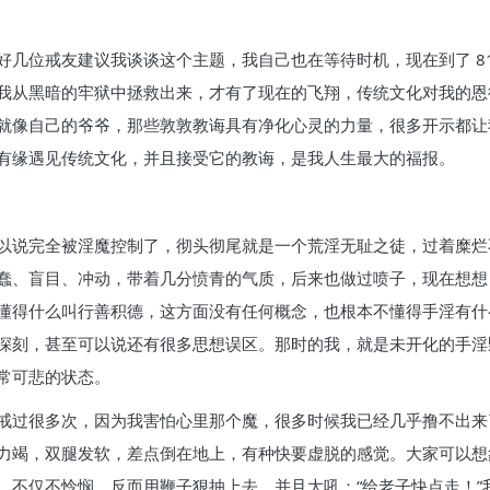
几位戒友建议我谈谈这个主题，我自己也在等待时机，现在到了 81
我从黑暗的牢狱中拯救出来，才有了现在的飞翔，传统文化对我的恩
就像自己的爷爷，那些敦敦教诲具有净化心灵的力量，很多开示都让
有缘遇见传统文化，并且接受它的教诲，是我人生最大的福报。
以说完全被淫魔控制了，彻头彻尾就是一个荒淫无耻之徒，过着糜烂不
蠢、盲目、冲动，带着几分愤青的气质，后来也做过喷子，现在想想
懂得什么叫行善积德，这方面没有任何概念，也根本不懂得手淫有什
深刻，甚至可以说还有很多思想误区。那时的我，就是未开化的手淫
常可悲的状态。
戒过很多次，因为我害怕心里那个魔，很多时候我已经几乎撸不出来
力竭，双腿发软，差点倒在地上，有种快要虚脱的感觉。大家可以想
，不仅不怜悯，反而用鞭子狠抽上去，并且大吼：“给老子快点走！”