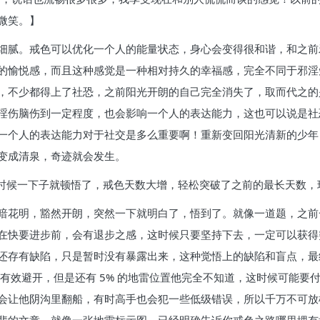
微笑。】
细腻。戒色可以优化一个人的能量状态，身心会变得很和谐，和之前
的愉悦感，而且这种感觉是一种相对持久的幸福感，完全不同于邪淫
，不少都得上了社恐，之前阳光开朗的自己完全消失了，取而代之的
淫伤脑伤到一定程度，也会影响一个人的表达能力，这也可以说是社
一个人的表达能力对于社交是多么重要啊！重新变回阳光清新的少年
变成清泉，奇迹就会发生。
的时候一下子就顿悟了，戒色天数大增，轻松突破了之前的最长天数，
暗花明，豁然开朗，突然一下就明白了，悟到了。就像一道题，之前
在快要进步前，会有退步之感，这时候只要坚持下去，一定可以获得
还存有缺陷，只是暂时没有暴露出来，这种觉悟上的缺陷和盲点，最
以有效避开，但是还有 5% 的地雷位置他完全不知道，这时候可能
会让他阴沟里翻船，有时高手也会犯一些低级错误，所以千万不可放