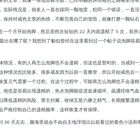
辈的文章，就像一张地雷标示图，已经明确告诉你戒色之路哪里埋有
，实际情况是，很多人一直在踩同一颗地雷，犯同一个错误，一直没
，保持对戒色文章的热情，不断完善自己的觉悟，就像打磨一颗钻石
。最近一个月开始泡脚，然后居然在短短的 22 天内就遗精了 5 次
，问题出在哪了呢？我想到了貌似曾经在这里看到过一个帖子说泡脚容
体情况，有的人再怎么泡脚也不会遗精，但这也是暂时的，当戒到一
这种情况也比较多。很多戒友因为以前一直撸管，所以开始戒色后一
恢复元气需要一个过程。在这个过程中，可能再怎么泡脚也不会遗精
，他也是容易出现遗精的，热水泡脚能促进血液循环、疏通经络气血
以降低遗精的风险。肾主封藏，收纳五脏六腑之精气，长期频繁遗精
会严格控制自己的遗精频率，这样恢复才有保障。
到 30 天左右，脑海里就会不由自主地浮现出以前看过的黄色小说