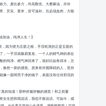
效力。麦比参力，尚高数倍。大磨麻油，亦补
枣、芡实、薏米，皆可滋补。岂必须血肉，方能
续加油，纯净人生！】
脏，因为肾为五脏之根，手淫耗泄的正是五脏的
了，一手淫就极易复发。一个人的精气神的表征
般的纯净。精气神回来了，就好比如鱼得水，怎
，焕然一新的感觉。原来有对视障碍的人，坚持
就像一面明亮干净的镜子，表面没有任何邪淫的
了才真的知道！那种舒服舒畅的感觉！和之前萎
有女生想和我说话，我也不敢说话。可如今，戒
的我，女生看见我就心生厌恶，满眼鄙视我！可现