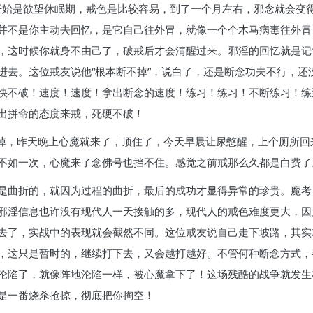
刚开始是欲望休眠期，戒色是比较容易，到了一个月左右，邪念就会变
并不是你主动去回忆，是它自己往外冒，就像一个个木马病毒往外冒
，这时候你就身不由己了，破戒后才会清醒过来。邪淫的回忆就是记
进去。这位戒友说他“根本断不掉”，说白了，还是断念功夫不行，还
快不破！速度！速度！拿出断念的速度！练习！练习！不断练习！练
出拼命的态度来戒，死硬不破！
不掉，昨天晚上心魔就来了，顶住了，今天早晨让尿憋醒，上个厕所
不如一次，心魔来了念佛号也挡不住。感觉之前戒那么久都是白费了
是曲折的，就因为过程的曲折，最后的成功才显得异常的珍贵。魔考
邪淫信息也许没有现代人一天接触的多，现代人的戒色难度更大，因
去了，实战中的表现就会截然不同。这位戒友说自己走下坡路，其实
，这只是暂时的，继续打下去，又会越打越好。不管何种断念方式，
沦陷了，就像阵地沦陷一样，被心魔拿下了！这场残酷的战争就发生
是一番烧杀抢掠，彻底把你掏空！