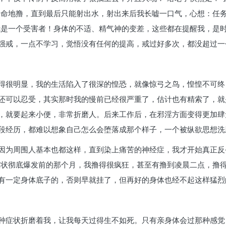
奔命地撸，直到最后只能射出水，射出来后我长嘘一口气，心想：任
，我是一个受害者！身体的不适、精气神的变差，这些都在提醒我，是
强戒，一点不学习，觉悟没有任何的提高，戒过好多次，都没超过一
得很明显，我的生活陷入了很深的惶恐，就像惊弓之鸟，惶惶不可终
还可以忍受，其实那时我的慢前已经很严重了，估计也有精索了，就
，就要起来小便，非常折磨人。后来工作后，在邪淫方面变得更加肆
段经历，都难以想象自己怎么会堕落成那个样子，一个被纵欲思想洗
因为周围人基本也都这样，直到染上痛苦的神经症，我才开始真正反
症状彻底爆发前的那个月，我撸得很疯狂，甚至有撸到凌晨二点，撸
有一定身体底子的，否则早就挂了，但再好的身体也经不起这样猛烈
种症状折磨着我，让我每天过得生不如死。只有亲身体会过那种感觉