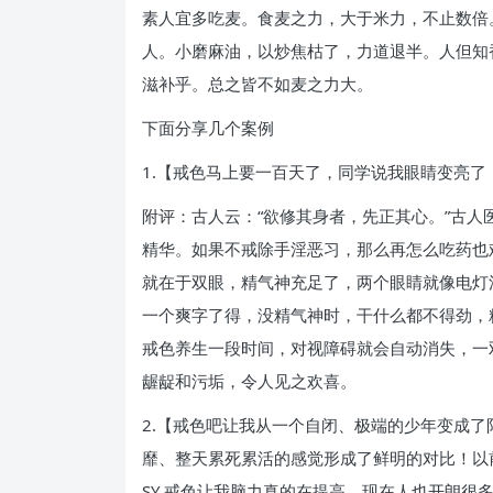
素人宜多吃麦。食麦之力，大于米力，不止数倍
人。小磨麻油，以炒焦枯了，力道退半。人但知
滋补乎。总之皆不如麦之力大。
下面分享几个案例
1.【戒色马上要一百天了，同学说我眼睛变亮
附评：古人云：“欲修其身者，先正其心。”古
精华。如果不戒除手淫恶习，那么再怎么吃药也
就在于双眼，精气神充足了，两个眼睛就像电灯
一个爽字了得，没精气神时，干什么都不得劲，
戒色养生一段时间，对视障碍就会自动消失，一
龌龊和污垢，令人见之欢喜。
2.【戒色吧让我从一个自闭、极端的少年变成了
靡、整天累死累活的感觉形成了鲜明的对比！以
SY 戒色让我脑力真的在提高，现在人也开朗