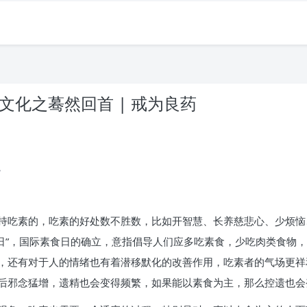
统文化之蓦然回首 | 戒为良药
。
持吃素的，吃素的好处数不胜数，比如开智慧、长养慈悲心、少烦恼
国际素食日”，国际素食日的确立，意指倡导人们应多吃素食，少吃肉类食
，还有对于人的情绪也有着潜移默化的改善作用，吃素者的气场更祥
后邪念猛增，遗精也会变得频繁，如果能以素食为主，那么控遗也会