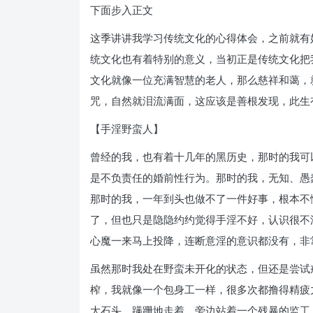
下面步入正文
这季讲讲我学习传统文化的心得体会，之前就有好
统文化也有着特别的意义，当初正是传统文化把
文化就像一位充满智慧的老人，那么慈祥和蔼，
咒，自然就泪流满面，这应该是善根发现，此生
【手淫野蛮人】
曾经的我，也有着十几年的黑历史，那时的我可
是不负责任的婚前性行为。那时的我，无知、愚
那时的我，一年到头也做不了一件好事，根本不
了，但也只是隐隐约约觉得手淫不好，认识很不
心魔一来马上投降，连断意淫的意识都没有，非
虽然那时我处在野蛮未开化的状态，但还是尝试
榨，我就像一个包身工一样，很多次都撸得精疲
大石头，蹒跚地走着，旁边站着一个残暴的监工