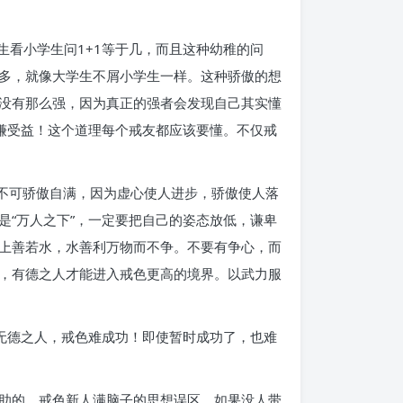
生看小学生问1+1等于几，而且这种幼稚的问
多，就像大学生不屑小学生一样。这种骄傲的想
没有那么强，因为真正的强者会发现自己其实懂
谦受益！这个道理每个戒友都应该要懂。不仅戒
万不可骄傲自满，因为虚心使人进步，骄傲使人落
“万人之下”，一定要把自己的姿态放低，谦卑
上善若水，水善利万物而不争。不要有争心，而
，有德之人才能进入戒色更高的境界。以武力服
无德之人，戒色难成功！即使暂时成功了，也难
助的，戒色新人满脑子的思想误区，如果没人带