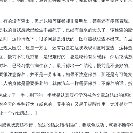
问题了。功能问题，通过坚持戒色养生，积极锻炼，是有望恢复正常
，有的没有查出，但是尿频等症状却非常明显，甚至还有疼痛表现。
是我的自我感觉已经生不如死了，已经有自杀的念头了。该检查的应
之间，这种情况下，很多问题是潜伏的，医疗器械也查不出来。而且
正规大医院，这是一方面，还有就是在症状表现明显时去查，这样查
症。慢前不彻底戒撸，是很难好的，总是吃药有所缓解，然后继续放
时坏，已经习惯带病生存了。最后得出一个结论，慢前是不会好的。
要很注意保养，并不是一劳永逸，如果不注意保养，那还是有可能复
，人的身体是需要保养的，就像汽车一样需要保养，不保养的话，折
戒色成功了一半，剩下的一半就是认真履行学习戒色文章总结出的经
对今天的各种行为（戒色的、养生的）又起了提醒作用，尤其是对于
让一个YY出现过。】
在的戒色状态还不错，他这段话总结得很好，要戒色成功，就要不断学