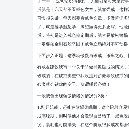
了一半”，这句话说得极好，关键就是每天坚持
后就是十几天都不看戒色文章，就靠强戒，这样
习惯很关键，每天都要看戒色文章，多做笔记多
了，就是越学越想学，渴望懂得更多更深。他能
后，特别是进入戒色稳定期后，就容易放松警惕
一定要如金刚石般坚固！戒色立场绝对不可动摇
下面步入正题，这季就傲慢与破戒、谦卑之心、
有戒友建议我写一季关于骄傲导致破戒的情况，
破戒的，在破戒类型中我没提到骄傲导致破戒的
心魔就会钻你的空子。所谓骄兵必败！
一般戒色出现骄傲情绪的情况分2类：
1.刚开始戒，还处在欲望休眠期，这个阶段容
戒高峰期，到时候他才会发现自己错了。戒色没
况，晨勃也可能消失，在这个阶段很多戒友都会