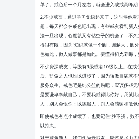
单了。戒色后一个月左右，就会进入破戒高峰期
2.不少戒友，通过学习觉悟起来了，这时候他
题，每天都会在戒色吧出现，有些戒友看到新人
法一旦出现，心魔就又有钻空子的机会了，不久
得很有限，因为“知识就像一个圆，圆越大，圆
色如此，做人做事都是如此。要懂得韬光养晦，
不少资深戒友，等级有9级或者10级以上。在
后。骄傲之人也难以进步了，因为骄傲自满就不
服务众生。戒色吧是纯公益的贴吧，应该多些无
是要谦卑奉献自己，不要我戒得比你好，我就比
人，别人会恨你；以德服人，别人会感谢和敬佩
即使戒色有点小成绩了，也要记住“胜不骄，败
以持久。
对于戒色新人，我们作为老戒友，应该是尽力去