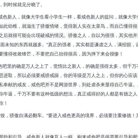
，到时候就见分晓了。
看戒色新人，就像大学生看小学生一样，看戒色新人的提问，就像大学
如此幼稚，就滋生了骄傲情绪，觉得新人实在太菜鸟，而自己懂得很
之后就很可能会出现破戒的情况。骄傲之人，自以为很强，其实他并
外面未知的东西就越多。”真正的强者，其实都是谦虚之人，满招损，
要懂得收敛锋芒，不要把自己抬得很高，因为摔下来会很惨！
戒色吧里的确是万人之上了，觉悟比之新人，的确是强得太多，但千
思进取，所以必须要戒骄戒躁，你的等级是万人之上，但你的心应该是
私奉献的戒友，戒色吧并不是网游世界，到处虐杀来显得自己牛逼。
你牛逼，千万不要有这种低级的想法，真正戒得好的人都是有德之人
你！
不馁，骄傲自满必翻车。”要进入戒色更高的境界，必须要注重修德！
帮助和引导。戒色新人就像盲人一样，刚来戒色吧是很需要引导和帮