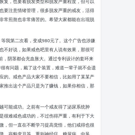
恢复，也要看脱发类型和脱发严重程度，但可以
也要注意情绪管理，很多脱发严重的戒友，活得
非常煎熬也非常痛苦的。希望大家都能在出现脱
等我第二次看，变成980元了。这个广告也涉嫌
也不好说，如果戒色吧里有人说有效果，那很可
生前，阴茎都会充血胀大。通过专利设计的套环来
传很有问题，戴了这个装置，难道一辈子就不会遗
应的。戒色产品大家不要相信，比如用了某某产
家推出这个产品只是为了赚钱，如果你相信，那
越可能成功。之前有一个戒友得了泌尿系统肿
是很难戒色成功的，不过伤得严重，有利于下大
微，但一直在不断学习提高觉悟，他们戒得也很
降、容貌变丑等，重则神经症、糖尿病、中风、