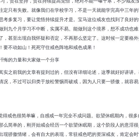
学习，贵在坚持，贵在持续提高觉悟，绝对不能一曝十寒，不少戒友
注定只有失败。就像我们在学校学习，不是一天就能学完高中三年的
思考多复习，要让觉悟持续提升才是。宝马这位戒友也找到了良好的
做到九个月学习不中断，实属不易。能做到这个境界，想不成功也难
了，甚至出现自我怀疑和否定，不再那么坚定了。这时候一定要格外
！要不动如山！死死守住戒色阵地和戒色成果！
忏悔的力量和大家做一个分享
其实之前我的文章有提到过的，但没有详细论述，这季就好好讲讲。
情况，不过可以归类于放松警惕而破戒，因为人只要一骄傲，就容易
易觉得戒色很简单嘛，自感戒一年完全不成问题。欲望休眠期内，很
那么简单的，刚开始戒会经历一个欲望休眠期，这个阶段人的意淫很
出现骄傲情绪，会有自大的表现，常驻戒色吧的资深戒友，肯定会时