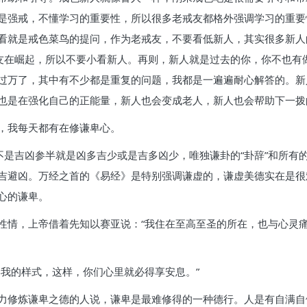
是强戒，不懂学习的重要性，所以很多老戒友都格外强调学习的重要
看就是戒色菜鸟的提问，作为老戒友，不要看低新人，其实很多新人
戒友在崛起，所以不要小看新人。再则，新人就是过去的你，你不也有
过万了，其中有不少都是重复的问题，我都是一遍遍耐心解答的。新
也是在强化自己的正能量，新人也会变成老人，新人也会帮助下一拨
，我每天都有在修谦卑心。
不是吉凶参半就是凶多吉少或是吉多凶少，唯独谦卦的“卦辞”和所有的
吉避凶。万经之首的《易经》是特别强调谦虚的，谦虚美德实在是很
心的谦卑。
性情，上帝借着先知以赛亚说：“我住在至高至圣的所在，也与心灵
学我的样式，这样，你们心里就必得享安息。”
力修炼谦卑之德的人说，谦卑是最难修得的一种德行。人是有自满自