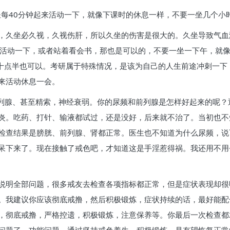
坐每40分钟起来活动一下，就像下课时的休息一样，不要一坐几个小
，久坐必久视，久视伤肝，所以久坐的伤害是很大的。久坐导致气血
来活动一下，或者站着看会书，那也是可以的，不要一坐一下午，就
，十点半也可以。考研属于特殊情况，是该为自己的人生前途冲刺一下
来活动休息一会。
前列腺、甚至精索，神经衰弱。你的尿频和前列腺是怎样好起来的呢
炎。吃药、打针、输液都试过，还是没好，后来就不治了。当初也不
检查结果是膀胱、前列腺、肾都正常。医生也不知道为什么尿频，说
呆下来了。现在接触了戒色吧，才知道这是手淫惹得祸。我还用不用
说明全部问题，很多戒友去检查各项指标都正常，但是症状表现却很
。我建议你应该彻底戒撸，然后积极锻炼，症状持续的话，最好能配
，彻底戒撸，严格控遗，积极锻炼，注意保养等。你最后一次检查都