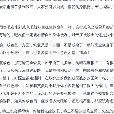
最后也得了前列腺癌。大家要引以为戒，撸管伤身败德，天道祸淫，
实：很多吧友来到戒色吧就好像抓住救命草一样，会把戒色当成灵丹妙
万能的，吧友们一定要看清自己身体状况，对于症状较重的还是找个
的。戒色是一方面，恢复又是一方面，不是戒撸了，就能完全恢复了
治疗七分养生，自己也要多提高养生意识才是。加油！
底戒色，那可能完全恢复，如果撸了很多年，伤精程度很严重，有很
疗，我从来没反对过就医，我是提倡积极治疗的，彻底戒色和控遗是
失望了，好医生很难遇到，在放弃之前我跑过无数次的医院，吃了非
自己戒色养生，站桩和艾灸对于我身体的恢复起到了很大的作用。当
状表现是有所不同的，该治疗的还是要积极治疗，就像这位戒友所言
的选择。如果你戒色后，症状没多大缓解，还是很严重，那应该考虑
坐，晚上也会睡得晚，你给我点建议吧，晚上不要超过几点睡，久坐怎