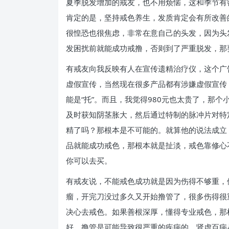
夏季脱发增加的戒友，也不用烦恼，这和季节有
肯定的是，坚持戒色养生，发质肯定会有所改善
很惶恐也很焦虑，非常在意自己的头发，因为头
发困扰前就能成功戒撸，否则到了严重脱发，那
有戒友向我反映有人在宣传遗精治疗仪，这个广告
虚假宣传，当然现在很多产品都有涉嫌虚假宣传
能是“托”。而且，我觉得980元也太贵了，那
及时获知阴茎胀大，然后通过特制的脉冲片对特
精了吗？那根本是不可能的。就算他的说法成立
品就能成功戒色，那根本就是扯淡，戒色靠修心
你可以去买。
有戒友说，不能戒色成功就是因为伤得不够重，
瘤，开完刀没过多久又开始撸管了，很多伤得很
决心去戒色。如果善根深厚，懂得专业戒色，那
好。撸管是可能导致很严重的疾病的，肾虚百病