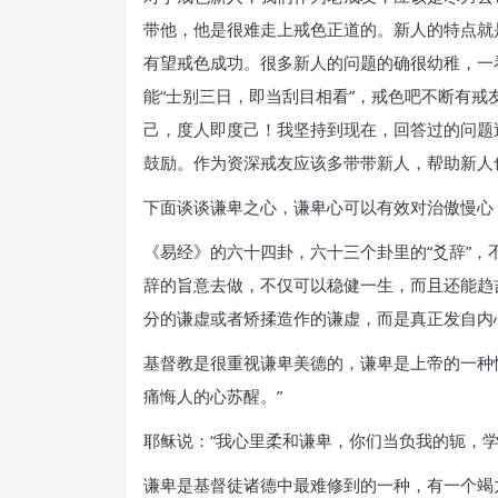
带他，他是很难走上戒色正道的。新人的特点就
有望戒色成功。很多新人的问题的确很幼稚，一
能“士别三日，即当刮目相看”，戒色吧不断有
己，度人即度己！我坚持到现在，回答过的问题
鼓励。作为资深戒友应该多带带新人，帮助新人
下面谈谈谦卑之心，谦卑心可以有效对治傲慢心
《易经》的六十四卦，六十三个卦里的“爻辞”，
辞的旨意去做，不仅可以稳健一生，而且还能趋
分的谦虚或者矫揉造作的谦虚，而是真正发自内
基督教是很重视谦卑美德的，谦卑是上帝的一种
痛悔人的心苏醒。”
耶稣说：“我心里柔和谦卑，你们当负我的轭，
谦卑是基督徒诸德中最难修到的一种，有一个竭