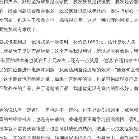
密切关系。好好坚持戒撸是没错的，脱发恢复是很慢的，脱发是否能
的，出油问题也会改善很多。脱发恢复也是以年计的，要保持耐心，
发问题，也失去了很多自信，搞得很自卑，这是一种心理的困境，是
要恢复就有难度了。
我也看到过，记得我第一次看时，标价是1680元，估计是没人买，
，就是为了促进产品销量，这个产品我没用过，所以是否有效果，我
个小装置的成本价也就在几十元左右，还有一点就是，他说“在遗精发
定的穴位群进行电脉冲刺激，从而达到避免遗精的效果。”他这句宣
，这个装置也有憋精之嫌，如果一直憋精的话，也是容易出现炎症反
不靠外在的产品。关于遗精的产品，我想肯定没有宣传的那么好，商
他的说法有一定道理，但也是不一定的。也不是说伤得越重，戒色就
重的神经症戒友，也是有破戒的。关键是要不断学习提高觉悟，否则
根本就不需要伤得很重，也是可以戒色成功的。吧里不少戒友症状轻
丛生，真的不是闹着玩的，轻则泌尿系统炎症、全身无力、精气神下