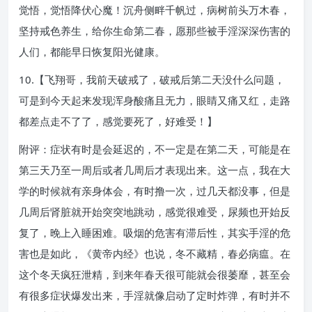
觉悟，觉悟降伏心魔！沉舟侧畔千帆过，病树前头万木春，
坚持戒色养生，给你生命第二春，愿那些被手淫深深伤害的
人们，都能早日恢复阳光健康。
10.【飞翔哥，我前天破戒了，破戒后第二天没什么问题，
可是到今天起来发现浑身酸痛且无力，眼睛又痛又红，走路
都差点走不了了，感觉要死了，好难受！】
附评：症状有时是会延迟的，不一定是在第二天，可能是在
第三天乃至一周后或者几周后才表现出来。这一点，我在大
学的时候就有亲身体会，有时撸一次，过几天都没事，但是
几周后肾脏就开始突突地跳动，感觉很难受，尿频也开始反
复了，晚上入睡困难。吸烟的危害有滞后性，其实手淫的危
害也是如此，《黄帝内经》也说，冬不藏精，春必病瘟。在
这个冬天疯狂泄精，到来年春天很可能就会很萎靡，甚至会
有很多症状爆发出来，手淫就像启动了定时炸弹，有时并不