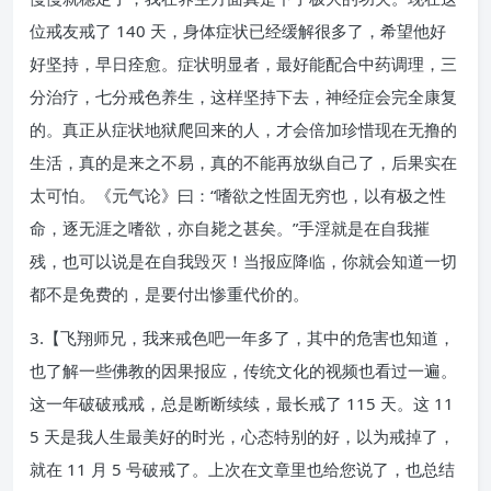
位戒友戒了 140 天，身体症状已经缓解很多了，希望他好
好坚持，早日痊愈。症状明显者，最好能配合中药调理，三
分治疗，七分戒色养生，这样坚持下去，神经症会完全康复
的。真正从症状地狱爬回来的人，才会倍加珍惜现在无撸的
生活，真的是来之不易，真的不能再放纵自己了，后果实在
太可怕。《元气论》曰：“嗜欲之性固无穷也，以有极之性
命，逐无涯之嗜欲，亦自毙之甚矣。”手淫就是在自我摧
残，也可以说是在自我毁灭！当报应降临，你就会知道一切
都不是免费的，是要付出惨重代价的。
3.【飞翔师兄，我来戒色吧一年多了，其中的危害也知道，
也了解一些佛教的因果报应，传统文化的视频也看过一遍。
这一年破破戒戒，总是断断续续，最长戒了 115 天。这 11
5 天是我人生最美好的时光，心态特别的好，以为戒掉了，
就在 11 月 5 号破戒了。上次在文章里也给您说了，也总结