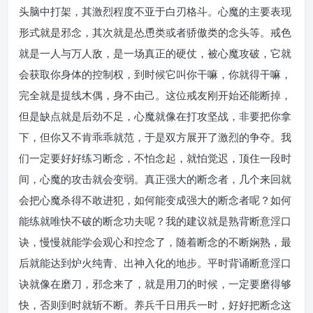
头脑中打架，其激烈程度不亚于白刃格斗。心魔的主要表现
形式就是邪念，其次就是怂恿类或者骄傲类的念头等。戒色
就是一人与万人敌，是一场真正的硬仗，被心魔攻破，它就
会获取你身体的控制权，到时候它叫你干嘛，你就得干嘛，
完全就是提线木偶，身不由己。这位戒友刚开始还能断掉，
但是缺点就是后劲不足，心魔就像在打攻坚战，非要把你拿
下，但你又不肯乖乖就范，于是双方展开了激烈的争夺。我
们一定要好好练习断念，不怕念起，就怕觉迟，顶住一段时
间，心魔的攻击就会变弱。真正强大的断念者，几个来回就
会把心魔杀得不敢进犯，如何能变成强大的断念者呢？如何
能练就唯快不破的断念功夫呢？我的建议就是熟背断意淫口
诀，慢慢就能学会观心和控念了，随着断念的不断娴熟，最
后就能达到炉火纯青、出神入化的地步。平时背诵断意淫口
诀就像在磨刀，邪念来了，就是用刀的时候，一定要磨得够
快，否则到时就斩不断。养兵千日用兵一时，好好把断念这