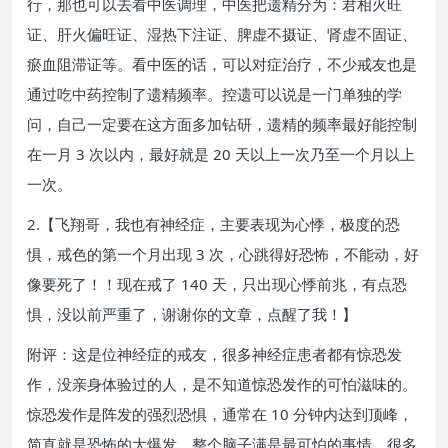
行，那也可以去看中医调理，中医把遗精分为：君相火旺
证、肝火偏旺证、湿热下注证、脾虚不摄证、肾虚不固证、
瘀血阻滞证等。看中医的话，可以对症治疗，不少戒友也是
通过吃中药控制了遗精频率。控遗可以说是一门单独的学
问，自己一定要在这方面多加钻研，遗精的频率最好能控制
在一月 3 次以内，最好就是 20 天以上一次乃至一个月以上
一次。
2.【飞翔哥，我也有神经症，主要表现为心悸，极度的恐
惧，戒色的第一个月出现 3 次，心跳得好恐怖，不能动，好
像要死了！！现在戒了 140 天，只出现心悸前兆，有点恐
惧，没以前严重了，谢谢你的文章，点醒了我！】
附评：这是位神经症的戒友，很多神经症患者都有惊恐发
作，没亲身体验过的人，是不知道惊恐发作的可怕滋味的。
惊恐发作是阵发的强烈恐惧，通常在 10 分钟内达到顶峰，
简直就是恐怖的大爆发，整个脑子满是最可怕的事情，很多