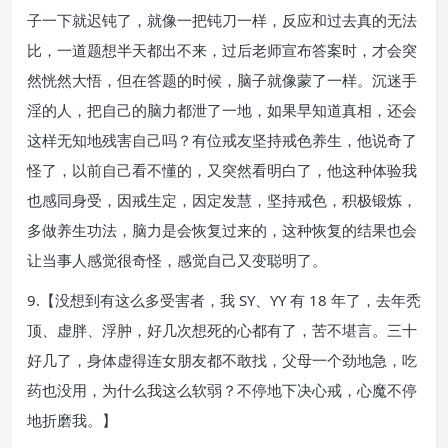
子一下就迟钝了，就像一把钝刀一样，反应和过去真的无法
比，一道题想半天都出不来，过后老师宣布答案时，才会突
然恍然大悟，但在答题的时候，脑子就像蒙了一样。沉迷手
淫的人，把自己的脑力都泄了一地，如果早知道真相，还会
这样无知地残害自己吗？有位戒友坚持戒色养生，他说奇了
怪了，以前自己看不懂的，又突然看明白了，他这种体验我
也感同身受，因戒生定，因定发慧，坚持戒色，积极锻炼，
多做养生功法，脑力是会恢复过来的，这种恢复的结果也会
让当事人感觉很奇怪，感觉自己又变聪明了。
9.【没想到有这么多受害者，我 SY、YY 有 18 年了，去年秃
顶、虚胖、浮肿，好几次想死的心都有了，苦不堪言。三十
好几了，身体虚得连女朋友都不敢找，父母一个劲地急，吃
药也没用，为什么我这么软弱？不停地下决心戒，心魔不停
地折磨我。】