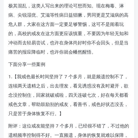
极其混乱，这类人写出来的理论可想而知。现在梅毒、淋
病、尖锐湿疣、艾滋等性病日益猖獗，男同更是艾滋病的高
危人群，大家在这方面一定要足够警惕，这可不是闹着玩
的，高校的戒友在这方面更应该慎重，不要因为年轻无知和
冲动而去轻易尝试，也许在身体尚好时你不会回头，但是当
痛苦的报应降临时，也许你就会幡然醒悟。
下面分享一些案例
1.【我戒色最长时间坚持了 7 个多月，就是频遗控制不了，
连续两天遗精之后，出去理发，看见诱惑没有及时避开，欲
念没控制住，回家就破戒啦，四天连破七次，好在每天都看
戒色文章，帮助鼓励别的戒友，看善书，戒色好状态没丢，
只是苦于身体恢复不行。】
附评：这位戒友能坚持 7 个多月，已经很不错了，不过他的
遗精频率控制得不好。一直频遗，身体的恢复就难以保障，