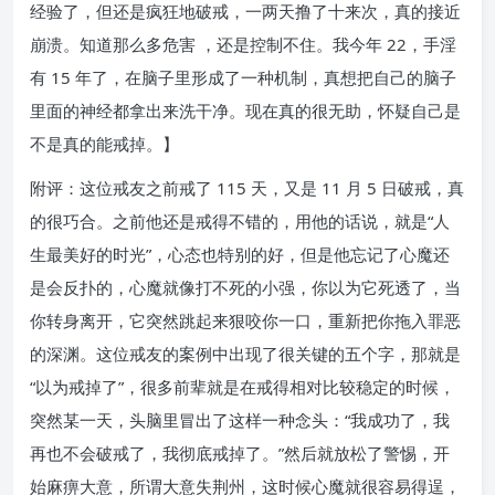
经验了，但还是疯狂地破戒，一两天撸了十来次，真的接近
崩溃。知道那么多危害 ，还是控制不住。我今年 22，手淫
有 15 年了，在脑子里形成了一种机制，真想把自己的脑子
里面的神经都拿出来洗干净。现在真的很无助，怀疑自己是
不是真的能戒掉。】
附评：这位戒友之前戒了 115 天，又是 11 月 5 日破戒，真
的很巧合。之前他还是戒得不错的，用他的话说，就是“人
生最美好的时光”，心态也特别的好，但是他忘记了心魔还
是会反扑的，心魔就像打不死的小强，你以为它死透了，当
你转身离开，它突然跳起来狠咬你一口，重新把你拖入罪恶
的深渊。这位戒友的案例中出现了很关键的五个字，那就是
“以为戒掉了”，很多前辈就是在戒得相对比较稳定的时候，
突然某一天，头脑里冒出了这样一种念头：“我成功了，我
再也不会破戒了，我彻底戒掉了。”然后就放松了警惕，开
始麻痹大意，所谓大意失荆州，这时候心魔就很容易得逞，