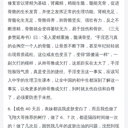
修复皆以肾精为基础，肾藏精，精能生髓，髓能充骨，促进
骨骼的生长发育，并使之发挥正常的生理功能。肾精充足，
骨髓化生充足，骨骼得养，则骨骼坚实、强壮有力，反之不
断泄精，骨骼就会变得萎软无力，易于扭伤和骨折。《三元
参赞延寿书》曰：“圣人爱精重施，髓满骨坚。”手淫恶习真
的会掏空一个人的骨髓，让骨质不断下降，甚至年纪轻轻就
出现骨质疏松。这位戒友也变丑了，变得“跟傻逼一样”，一
副欠打的模样，从帅哥撸成欠打，这差距实在太大了，手淫
毁脸毁气质，真是变丑的捷径。手淫变丑这一事实，应该写
入中学的生理卫生课本，让全中国的初中生都深刻了解这一
事实，以免更多的帅哥撸成欠打，到时就太伤自信和自尊
了，必须要防患于未然。
6.【戒色 40 天后，表妹都说我皮肤变白了，而且我也做了
飞翔大哥推荐的树疗，做了 6、7 次，都是隔段时间做一次
的！做了几次后，困扰我几年的皮肤出油的问题，没想到现