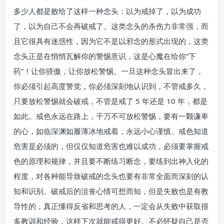
多少人都是败给了这样一种念头：以为戒掉了，以为成功
了，以为自己不会再破戒了。这类念头的杀伤力非常强，而
且它很具有迷惑性，因为它不是以邪念的形式出现的，这类
念头正是在悄悄瓦解你的警惕意识，这是心魔在给你“下
药”！让你骄傲，让你放松警惕。一旦这种念头冒出来了，
你必须引起高度警觉，你必须深刻地认识到，不管戒多久，
只要放松警惕就会破戒，不管是戒了 5 年还是 10 年，都是
如此。戒色永远在路上，千万不可放松警惕，要有一颗谦卑
的心，如临深渊如履薄冰地戒着，永远小心谨慎。戒色知道
危害是必须的，但仅仅知道危害也难以成功，必须要掌握戒
色的原理和规律，并且要不断练习断念，要练到出神入化的
程度，对各种能导致破戒的念头也要有非常全面而深刻的认
知和识别。破戒后的沮丧心情可想而知，但是失败也是有教
导性的，真正懂得反省和思考的人，一定会从失败中获取很
多教训和经验，这样下次就能戒得更好。不必怀疑自己是否