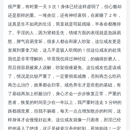
很严重，有时要一天 3 次！身体已经这样虚弱了，但心瘾却
还是那样的重。一堆炎症，还有神经衰弱，在家睡了 2 年，
这真是生不如死的生活，简直就是苟延残喘，半条命都撸掉
了。手淫的人，因为肾精丢失，情绪方面的表现就是急躁易
怒，脾气容易变坏，很多人都会和家人吵架，这位戒友更是
发展到要拿刀砍，这几乎是骇人听闻的！但这位戒友的处境
我也是非常理解的，毕竟我也得过神经症，的确很折磨人，
而且很容易被家人误解，吵架很难避免。这位戒友也是该戒
了，情况是比较严重了，一定要彻底戒撸，否则再怎么吃药
再怎么治疗，效果都会归零。戒色养生才是痊愈的基础，有
了基础再加上积极治疗，身心才会一步步恢复正常，严重的
患者，恢复的时间至少在一年以上，我严重时连走 5 分钟的
路都感觉累，但我不躺着，每天一点点增加散步的时间，这
样身体才会慢慢好起来。这位戒友就像一只困兽，邪淫已经
把他逼入了绝境，这正是破釜沉舟的时刻，死地则战！一定