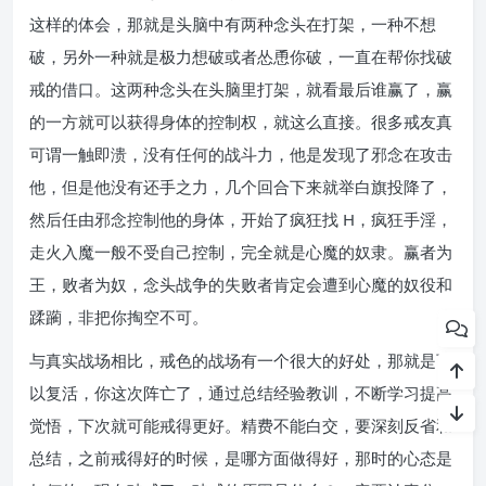
这样的体会，那就是头脑中有两种念头在打架，一种不想
破，另外一种就是极力想破或者怂恿你破，一直在帮你找破
戒的借口。这两种念头在头脑里打架，就看最后谁赢了，赢
的一方就可以获得身体的控制权，就这么直接。很多戒友真
可谓一触即溃，没有任何的战斗力，他是发现了邪念在攻击
他，但是他没有还手之力，几个回合下来就举白旗投降了，
然后任由邪念控制他的身体，开始了疯狂找 H，疯狂手淫，
走火入魔一般不受自己控制，完全就是心魔的奴隶。赢者为
王，败者为奴，念头战争的失败者肯定会遭到心魔的奴役和
蹂躏，非把你掏空不可。
与真实战场相比，戒色的战场有一个很大的好处，那就是可
以复活，你这次阵亡了，通过总结经验教训，不断学习提高
觉悟，下次就可能戒得更好。精费不能白交，要深刻反省和
总结，之前戒得好的时候，是哪方面做得好，那时的心态是