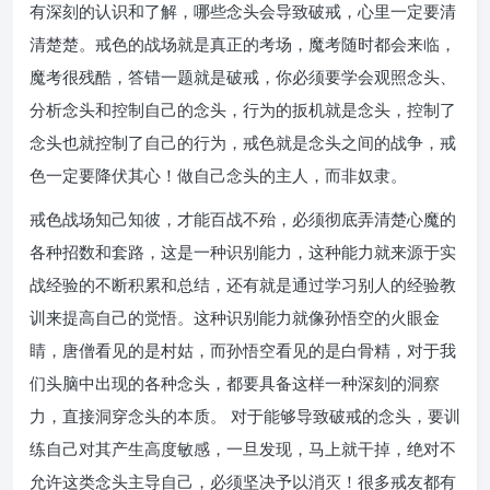
有深刻的认识和了解，哪些念头会导致破戒，心里一定要清
清楚楚。戒色的战场就是真正的考场，魔考随时都会来临，
魔考很残酷，答错一题就是破戒，你必须要学会观照念头、
分析念头和控制自己的念头，行为的扳机就是念头，控制了
念头也就控制了自己的行为，戒色就是念头之间的战争，戒
色一定要降伏其心！做自己念头的主人，而非奴隶。
戒色战场知己知彼，才能百战不殆，必须彻底弄清楚心魔的
各种招数和套路，这是一种识别能力，这种能力就来源于实
战经验的不断积累和总结，还有就是通过学习别人的经验教
训来提高自己的觉悟。这种识别能力就像孙悟空的火眼金
睛，唐僧看见的是村姑，而孙悟空看见的是白骨精，对于我
们头脑中出现的各种念头，都要具备这样一种深刻的洞察
力，直接洞穿念头的本质。 对于能够导致破戒的念头，要训
练自己对其产生高度敏感，一旦发现，马上就干掉，绝对不
允许这类念头主导自己，必须坚决予以消灭！很多戒友都有