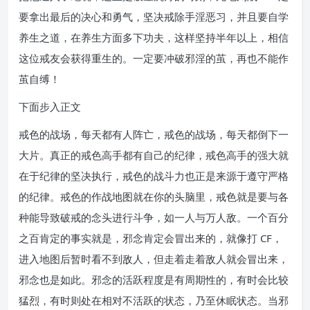
要拿出最后的决心和勇气，坚决戒除手淫恶习，并且要自学
养生之道，在养生方面多下功夫，这样坚持半年以上，相信
这位戒友会获得重生的。一定要冲破邪淫的茧，再也不能作
茧自缚！
下面步入正文
戒色的战场，每天都有人阵亡，戒色的战场，每天都倒下一
大片。真正的戒色高手都有自己的纪律，戒色高手的强大就
在于纪律的坚决执行，戒色的战斗力也正是来源于遵守严格
的纪律。戒色的作战地图就在你的头脑里，戒色就是要与各
种能导致破戒的念头进行斗争，如一人与万人敌。一个百分
之百肯定的事实就是，邪念肯定会冒出来的，就像打 CF，
进入地图后暂时看不到敌人，但走着走着敌人就会冒出来，
邪念也是如此。邪念的活跃程度是有周期性的，有时会比较
猛烈，有时则处在相对不活跃的状态，乃至休眠状态。当邪