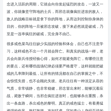
念进入活跃的周期，它就会向你发起猛烈的攻击，一波又一
波，你就像坚守阵地的士兵，而邪念就像疯狂进攻的敌人，
敌人的战略目标就是拿下你的阵地，从而达到控制你身体的
目的，你的阵地一旦被邪念攻破，接下来必然就是破戒，乃
至是一连串疯狂的破戒，完全身不由己。
很多戒色菜鸟往往缺少实战的经验和体会，自己也不注意学
习，这样戒色不出一个月就会阵亡。和真实的战场一样，老
兵会向新兵传授经验心得，如何才能避免阵亡，有哪些注意
的要点，还有哪些战场纪律必须要严格遵守，这样就能把破
戒的几率降到最低，让所有的情况都在自己的掌握之中，不
会惊慌失措，也不会顾此失彼。老兵往往有一种淡定从容的
气质，非常镇静，也非常稳健，邪念冒出来时，能够沉着应
战，毙敌于瞬间，当邪念疯狂进攻时，也能够杀出重围，杀
出一条血路，杀出戒色的黎明。真正的戒色猛士，有着勇猛
顽强的作风，敢打敢拼，攻如猛虎，守如泰山！身经百战的