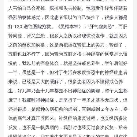
人害怕自己会死掉、疯掉和失去控制。惊恐发作经常伴随着
强烈的躯体感觉，因此患者常以为自己快挂了，很多人都是
打 120 送往医院抢救。《灵枢本神》：“肝气虚则恐”，而肝
肾同源，肾又主恐，很多人之所以出现惊恐发作，就是因为
之前的熬夜加疯撸，这是两把插在肾脏上的尖刀，肾虚了，
五脏也就不行了，因为肾为五脏之根！神经症的恢复是比较
慢的，我以前的痊愈体会，就是坚持戒色养生，半年后能好
一半，虽然是一半，但对于生活在极度惶恐中的神经症患者
来说，已经是天大的缓解了，很多患者因为不懂得戒色养
生，好几年乃至十几年都走不出神经症的阴霾，整个人生都
废了！我那时得神经症，是坚持了一年多才基本无症状，但
还是很虚，是那种久病初愈的虚弱，直到戒到 2 年左右，身
体的底气才真正养回来。神经症的康复过程，也会经历多次
反复，也不是一帆风顺的，我那时也经历过多次反复，后来
慢慢就稳定了，我在养生方面真是下了极大的功夫。现在这