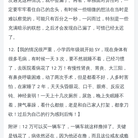
次遇见这种情况，就不会漏了。再者，单独面对异性时，一
定要牢牢看住自己的念头，有时候一些细微的想法在当时是
难以察觉的，可能只有百分之一秒，一闪而过，特别是一些
充满暗示的联想，之后才会发现自己漏了，可惜已经太迟
了。
12.【我的情况很严重，小学四年级就开始 SY，现在身体有
很多毛病，有时候一天 3 次，要不然就睡不着，已经习惯
了，去医院看病花了 12 万！有慢性肾炎、胃炎、大三阳，
有鼻炎呼吸困难，动了两次手术，但是都看不好，人多时害
怕，在家睡了 2 年，天天头昏眼花、口干、眼疼、反应迟
钝、神经衰弱！一天上十几次厕所，尿急，晚上失眠睡不
着，脾气暴躁，看什么都烦，老是和自己家人打架，都拿刀
砍！过后为自己的行为感到后悔！】
附评：12 万可以买一辆车了，一辆车就这样撸掉了。关键
是钱花了，病依然还在，因为他还在撸，而且这位戒友成瘾