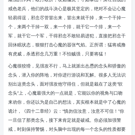
戒色老兵，他们的战斗决心是极其坚定的，绝对不会让心魔
轻易得逞，邪念尽管冒出来，冒出来就干掉，来一个干掉一
个，来两个干掉一双，来一个排，就干它一个排，来一个
军，就干它一个军，干得邪念不敢轻易进犯，直接把邪念干
回休眠状态，狠狠打击心魔的嚣张气焰。正所谓：猛将戒撸
有虎威，杀透邪念几万重！不怕贼强，只要将猛！
心魔很狡猾，见强攻不行，马上就派出怂恿的念头和骄傲的
念头，潜入你的阵地，对你进行游说和瓦解。很多人无法识
别出这类念头，面对强攻他守得住，但就是栽在了这类“软
念头”上，心魔最强大的一点就是，它能以你的视角与口吻
来劝你，你还以为是自己的想法，其实根本就是中了心魔的
诡计，《四十二章经》云：“慎勿信汝意，汝意不可信！”你
一旦信了那类念头，接下来肯定就是破戒。你必须加强警
戒，时刻保持警惕，对头脑中出现的每一个念头的性质都要