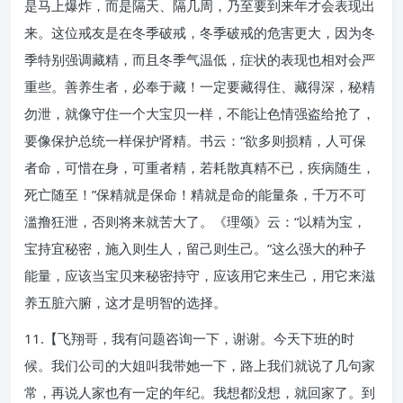
是马上爆炸，而是隔天、隔几周，乃至要到来年才会表现出
来。这位戒友是在冬季破戒，冬季破戒的危害更大，因为冬
季特别强调藏精，而且冬季气温低，症状的表现也相对会严
重些。善养生者，必奉于藏！一定要藏得住、藏得深，秘精
勿泄，就像守住一个大宝贝一样，不能让色情强盗给抢了，
要像保护总统一样保护肾精。书云：“欲多则损精，人可保
者命，可惜在身，可重者精，若耗散真精不已，疾病随生，
死亡随至！”保精就是保命！精就是命的能量条，千万不可
滥撸狂泄，否则将来就苦大了。《理颂》云：“以精为宝，
宝持宜秘密，施入则生人，留己则生己。”这么强大的种子
能量，应该当宝贝来秘密持守，应该用它来生己，用它来滋
养五脏六腑，这才是明智的选择。
11.【飞翔哥，我有问题咨询一下，谢谢。今天下班的时
候。我们公司的大姐叫我带她一下，路上我们就说了几句家
常，再说人家也有一定的年纪。我想都没想，就回家了。到