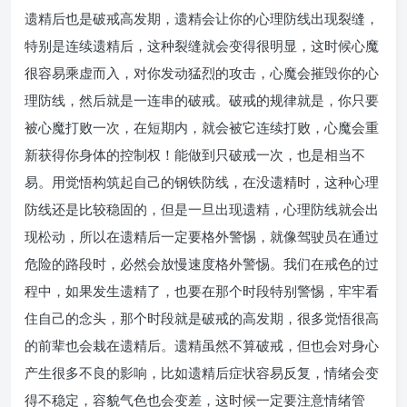
遗精后也是破戒高发期，遗精会让你的心理防线出现裂缝，
特别是连续遗精后，这种裂缝就会变得很明显，这时候心魔
很容易乘虚而入，对你发动猛烈的攻击，心魔会摧毁你的心
理防线，然后就是一连串的破戒。破戒的规律就是，你只要
被心魔打败一次，在短期内，就会被它连续打败，心魔会重
新获得你身体的控制权！能做到只破戒一次，也是相当不
易。用觉悟构筑起自己的钢铁防线，在没遗精时，这种心理
防线还是比较稳固的，但是一旦出现遗精，心理防线就会出
现松动，所以在遗精后一定要格外警惕，就像驾驶员在通过
危险的路段时，必然会放慢速度格外警惕。我们在戒色的过
程中，如果发生遗精了，也要在那个时段特别警惕，牢牢看
住自己的念头，那个时段就是破戒的高发期，很多觉悟很高
的前辈也会栽在遗精后。遗精虽然不算破戒，但也会对身心
产生很多不良的影响，比如遗精后症状容易反复，情绪会变
得不稳定，容貌气色也会变差，这时候一定要注意情绪管