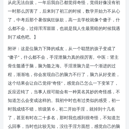
从此无法自拔，一年后我自己都觉得奇怪，觉得好像没有初
一时那么厉害了，后来到了初三的时候，数学开始力不从心
了，中考后那个暑假疯狂纵欲，高一去学校就像个傻子，什
么都不会，过得浑浑噩噩，也就是我人生最黑暗的时候我遇
到了戒色吧。】
附评：这是位脑力下降的戒友，从一个聪慧的孩子变成了
“傻子”，什么都不会，手淫泄脑力真的很厉害。中医：肾主
骨生髓通于脑，脑为髓之海。手淫泄脑力是一个渐进的过
程，渐渐地，你会发现自己的脑力不行了，脑力从好变差，
这个结果会让自己觉得“奇怪”，感觉自己怎么一下变笨了，
反应迟钝了，当事人很可能会有一种莫名其妙的奇怪感，不
知道怎么会变成这样的。我初中时也有过类似的感受，初一
时我成绩不错，班级第 6，初二开始手淫，就掉到十几名
了，甚至有时在二十多名，那时我也感到很奇怪，不知道怎
么回事，当时也比较无知，没往手淫方面想，感觉自己的脑