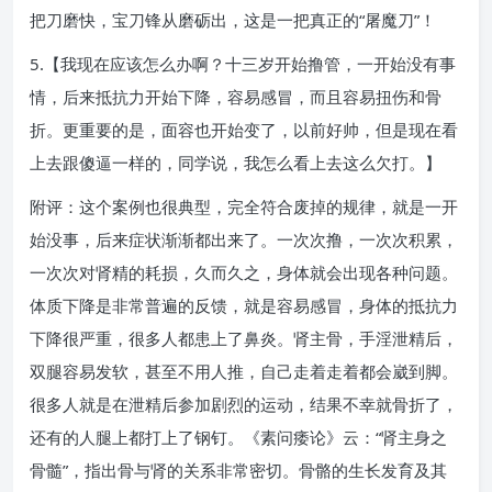
把刀磨快，宝刀锋从磨砺出，这是一把真正的“屠魔刀”！
5.【我现在应该怎么办啊？十三岁开始撸管，一开始没有事
情，后来抵抗力开始下降，容易感冒，而且容易扭伤和骨
折。更重要的是，面容也开始变了，以前好帅，但是现在看
上去跟傻逼一样的，同学说，我怎么看上去这么欠打。】
附评：这个案例也很典型，完全符合废掉的规律，就是一开
始没事，后来症状渐渐都出来了。一次次撸，一次次积累，
一次次对肾精的耗损，久而久之，身体就会出现各种问题。
体质下降是非常普遍的反馈，就是容易感冒，身体的抵抗力
下降很严重，很多人都患上了鼻炎。肾主骨，手淫泄精后，
双腿容易发软，甚至不用人推，自己走着走着都会崴到脚。
很多人就是在泄精后参加剧烈的运动，结果不幸就骨折了，
还有的人腿上都打上了钢钉。《素问痿论》云：“肾主身之
骨髓”，指出骨与肾的关系非常密切。骨骼的生长发育及其