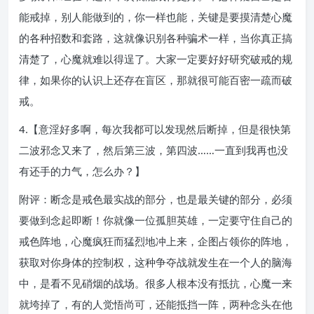
能戒掉，别人能做到的，你一样也能，关键是要摸清楚心魔
的各种招数和套路，这就像识别各种骗术一样，当你真正搞
清楚了，心魔就难以得逞了。大家一定要好好研究破戒的规
律，如果你的认识上还存在盲区，那就很可能百密一疏而破
戒。
4.【意淫好多啊，每次我都可以发现然后断掉，但是很快第
二波邪念又来了，然后第三波，第四波……一直到我再也没
有还手的力气，怎么办？】
附评：断念是戒色最实战的部分，也是最关键的部分，必须
要做到念起即断！你就像一位孤胆英雄，一定要守住自己的
戒色阵地，心魔疯狂而猛烈地冲上来，企图占领你的阵地，
获取对你身体的控制权，这种争夺战就发生在一个人的脑海
中，是看不见硝烟的战场。很多人根本没有抵抗，心魔一来
就垮掉了，有的人觉悟尚可，还能抵挡一阵，两种念头在他