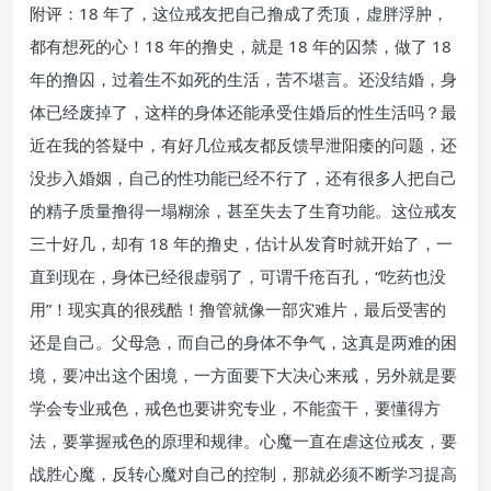
附评：18 年了，这位戒友把自己撸成了秃顶，虚胖浮肿，
都有想死的心！18 年的撸史，就是 18 年的囚禁，做了 18
年的撸囚，过着生不如死的生活，苦不堪言。还没结婚，身
体已经废掉了，这样的身体还能承受住婚后的性生活吗？最
近在我的答疑中，有好几位戒友都反馈早泄阳痿的问题，还
没步入婚姻，自己的性功能已经不行了，还有很多人把自己
的精子质量撸得一塌糊涂，甚至失去了生育功能。这位戒友
三十好几，却有 18 年的撸史，估计从发育时就开始了，一
直到现在，身体已经很虚弱了，可谓千疮百孔，“吃药也没
用”！现实真的很残酷！撸管就像一部灾难片，最后受害的
还是自己。父母急，而自己的身体不争气，这真是两难的困
境，要冲出这个困境，一方面要下大决心来戒，另外就是要
学会专业戒色，戒色也要讲究专业，不能蛮干，要懂得方
法，要掌握戒色的原理和规律。心魔一直在虐这位戒友，要
战胜心魔，反转心魔对自己的控制，那就必须不断学习提高