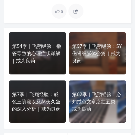
0
第54季 | 飞翔经验：撸
第97季 | 飞翔经验：SY
管导致的心理症状详解
伤肾细腻体会篇 | 戒为
| 戒为良药
良药
第7季 | 飞翔经验：戒
第62季 | 飞翔经验：必
色三阶段以及熬夜久坐
知戒色文章之红五类 |
的深入分析 | 戒为良药
戒为良药