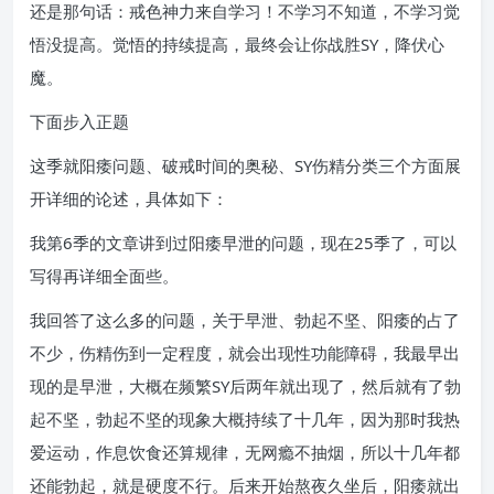
还是那句话：戒色神力来自学习！不学习不知道，不学习觉
悟没提高。觉悟的持续提高，最终会让你战胜SY，降伏心
魔。
下面步入正题
这季就阳痿问题、破戒时间的奥秘、SY伤精分类三个方面展
开详细的论述，具体如下：
我第6季的文章讲到过阳痿早泄的问题，现在25季了，可以
写得再详细全面些。
我回答了这么多的问题，关于早泄、勃起不坚、阳痿的占了
不少，伤精伤到一定程度，就会出现性功能障碍，我最早出
现的是早泄，大概在频繁SY后两年就出现了，然后就有了勃
起不坚，勃起不坚的现象大概持续了十几年，因为那时我热
爱运动，作息饮食还算规律，无网瘾不抽烟，所以十几年都
还能勃起，就是硬度不行。后来开始熬夜久坐后，阳痿就出