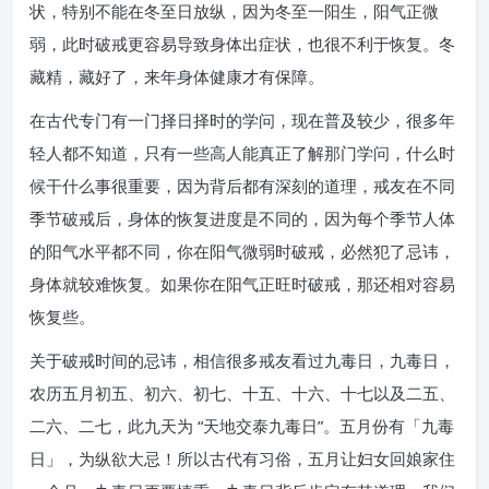
状，特别不能在冬至日放纵，因为冬至一阳生，阳气正微
弱，此时破戒更容易导致身体出症状，也很不利于恢复。冬
藏精，藏好了，来年身体健康才有保障。
在古代专门有一门择日择时的学问，现在普及较少，很多年
轻人都不知道，只有一些高人能真正了解那门学问，什么时
候干什么事很重要，因为背后都有深刻的道理，戒友在不同
季节破戒后，身体的恢复进度是不同的，因为每个季节人体
的阳气水平都不同，你在阳气微弱时破戒，必然犯了忌讳，
身体就较难恢复。如果你在阳气正旺时破戒，那还相对容易
恢复些。
关于破戒时间的忌讳，相信很多戒友看过九毒日，九毒日，
农历五月初五、初六、初七、十五、十六、十七以及二五、
二六、二七，此九天为 “天地交泰九毒日”。五月份有「九毒
日」，为纵欲大忌！所以古代有习俗，五月让妇女回娘家住