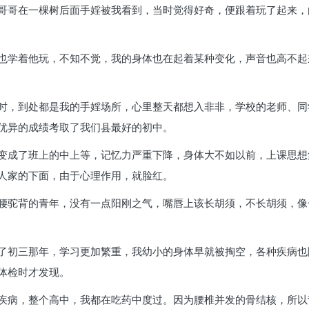
哥哥在一棵树后面手婬被我看到，当时觉得好奇，便跟着玩了起来，
也学着他玩，不知不觉，我的身体也在起着某种变化，声音也高不起
时，到处都是我的手婬场所，心里整天都想入非非，学校的老师、同
优异的成绩考取了我们县最好的初中。
变成了班上的中上等，记忆力严重下降，身体大不如以前，上课思想
人家的下面，由于心理作用，就脸红。
腰驼背的青年，没有一点阳刚之气，嘴唇上该长胡须，不长胡须，像
了初三那年，学习更加繁重，我幼小的身体早就被掏空，各种疾病也
体检时才发现。
疾病，整个高中，我都在吃药中度过。因为腰椎并发的骨结核，所以