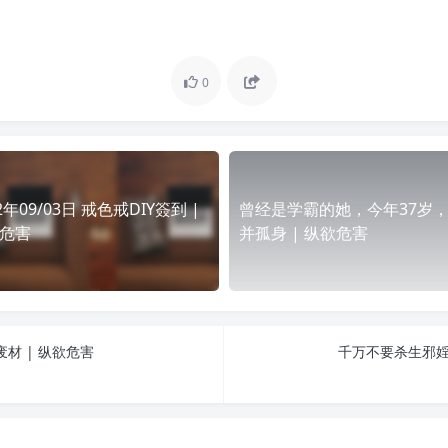
0
2年09/03日 戒色戒DIY簽到 |
曾经是学霸的她，今年37岁
危害
并孤身 | 纵欲危害
材 | 纵欲危害
千万不要杀生邪婬