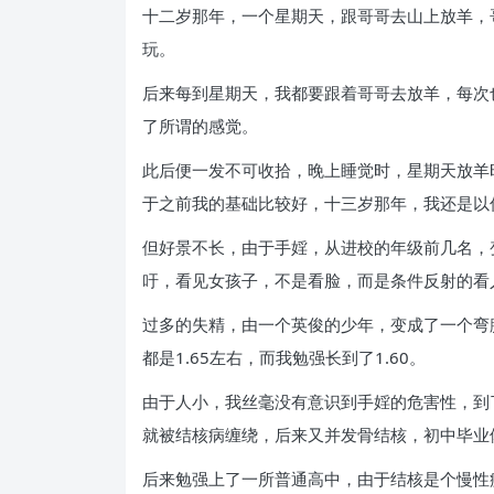
十二岁那年，一个星期天，跟哥哥去山上放羊，
玩。
后来每到星期天，我都要跟着哥哥去放羊，每次
了所谓的感觉。
此后便一发不可收拾，晚上睡觉时，星期天放羊
于之前我的基础比较好，十三岁那年，我还是以
但好景不长，由于手婬，从进校的年级前几名，
吁，看见女孩子，不是看脸，而是条件反射的看
过多的失精，由一个英俊的少年，变成了一个弯
都是
1.65
左右，而我勉强长到了
1.60
。
由于人小，我丝毫没有意识到手婬的危害性，到
就被结核病缠绕，后来又并发骨结核，初中毕业
后来勉强上了一所普通高中，由于结核是个慢性