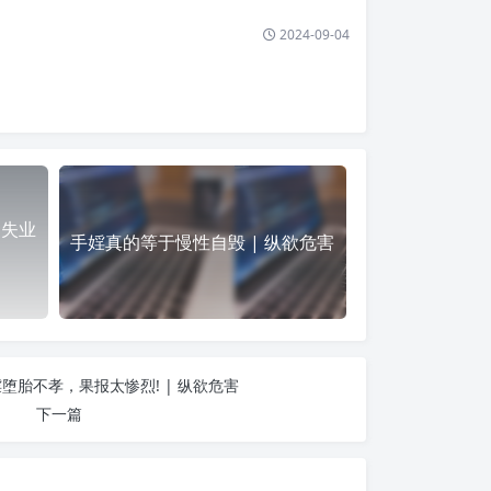
2024-09-04
，失业
手婬真的等于慢性自毁 | 纵欲危害
堕胎不孝，果报太惨烈! | 纵欲危害
下一篇