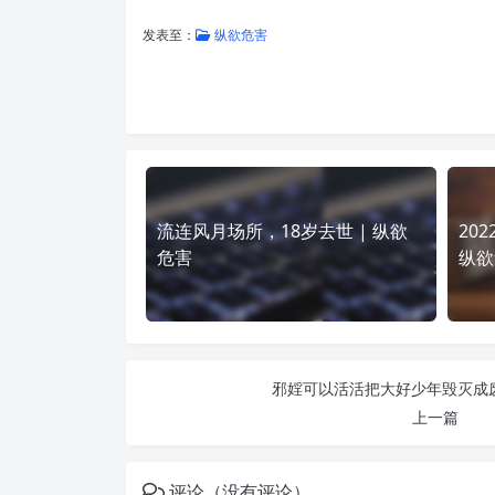
发表至：
纵欲危害
流连风月场所，18岁去世 | 纵欲
202
危害
纵欲
邪婬可以活活把大好少年毁灭成废
上一篇
评论（没有评论）