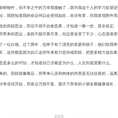
新鲜物件，但不幸之中的万幸我接触了，因为我这个人的学习欲望还
站，我想知道我的命运何以会变得如此，命没有算，但我发现附件里
造的邪婬恶业，而后不得不自食恶果，才知道一啄一饮，莫非前定。
所带来的恶运，虽然不能尽善尽美，但总算改变了不少，心态渐渐变
了一位白领。过了两年，也终于有了漂亮的老婆和孩子，他们给我带
车，这些都是因为自己这些年来努力坚持戒邪婬，把更多精力放在家
恶是多么的可怕，才知道自己活着是为什么，人生到底需要什么。
来的。邪婬就像毒品，所带来心灵和肉体的伤害是无法估算的，远离
好奇尝试开始，而差点万彻不复。愿天下所有的小朋友都健康成长，
正文完