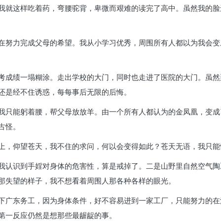
我就这样吃着药，弯腰驼背，卑微而艰难的读完了高中。虽然我的脸
在努力完成父母的希望。我从小学习优秀，周围所有人都以为我会变
考成绩一塌糊涂。走出学校的大门，同时也走进了医院的大门。虽然
还是经不住诱惑，每每事后无限的后悔。
我只能躬着腰，帮父母放放羊。由一个所有人都认为的金凤凰，变成
古怪。
上，仰望苍天，我不住的求问，何以会变得如此？苍天无语，我只能
我认识到手婬对身体的危害性，算是戒掉了。二是山野里自然空气陶
那失望的样子，我不想看着周围人那各种各样的眼光。
下广东务工，因为身体条件，好不容易进到一家工厂，只能努力的在
第一反应仍然是想那些最龌龊的事。