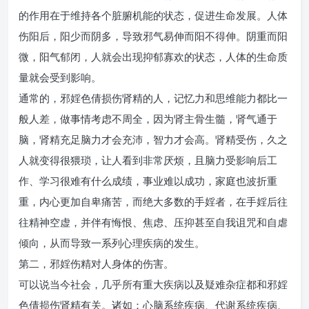
的作用在于维持各个脏腑机能的状态，促进生命发展。人体
伤阳后，阳少而阴多，导致邪气易伸而阳不得伸。阴重而阳
微，阳气郁闭，人就会出现抑郁寡欢的状态，人体的生命质
量就会受到影响。
通常的，邪婬色倩损伤肾精的人，记忆力和思维能力都比一
般人差，做事情考虑不周全，因为肾主骨生髓，肾气通于
脑，肾精充足脑力才会充沛，智力才会高。肾精受伤，久之
人就变得很猥琐，让人看到非常厌烦，且脑力受影响后工
作、学习很难有什么成绩，事业难以成功，家庭也波折重
重，内心更加自卑痛苦，而绝大多数的手婬者，在手婬后往
往精神空虚，并伴有悔恨、焦虑、压抑甚至自我诅咒和自虐
倾向，从而导致一系列心理疾病的发生。
第二，邪婬伤精对人身体的伤害。
可以说当今社会，几乎所有重大疾病以及疑难杂症都和邪婬
色倩损伤肾精有关。诸如：心脑系统疾病、代谢系统疾病、