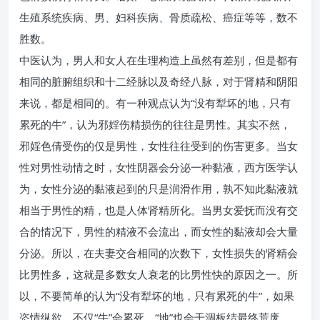
生殖系统疾病、男、妇科疾病、骨质疏松、癌症等等，数不
胜数。
中医认为，男人和女人在生理构造上虽然有差别，但是都有
相同的脏腑组织和十二经脉以及奇经八脉，对于肾精和阴阳
来说，都是相同的。有一种观点认为“没有犁坏的地，只有
累死的牛”，认为邪婬伤精损伤的往往是男性。其实不然，
邪婬色倩受伤的仅是男性，女性往往受到的伤害更多。当女
性对男性动情之时，女性阴器会分泌一种黏液，西方医学认
为，女性分泌的黏液起到的只是润滑作用，孰不知此黏液就
相当于男性的精，也是人体肾精所化。当男女爱抚而没有交
合的情况下，男性的精液不会流出，而女性的黏液却会大量
分泌。所以，在夫妻交合相同的次数下，女性损失的肾精会
比男性多，这就是多数女人衰老的比男性快的原因之一。所
以，不要简单的认为“没有犁坏的地，只有累死的牛”，如果
恣情纵欲，不仅“牛”会累死，“地”也会干涸板结最终荒废