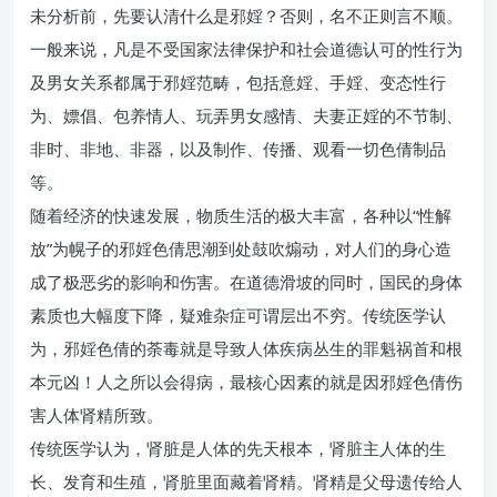
未分析前，先要认清什么是邪婬？否则，名不正则言不顺。
一般来说，凡是不受国家法律保护和社会道德认可的性行为
及男女关系都属于邪婬范畴，包括意婬、手婬、变态性行
为、嫖倡、包养情人、玩弄男女感情、夫妻正婬的不节制、
非时、非地、非器，以及制作、传播、观看一切色倩制品
等。
随着经济的快速发展，物质生活的极大丰富，各种以“性解
放”为幌子的邪婬色倩思潮到处鼓吹煽动，对人们的身心造
成了极恶劣的影响和伤害。在道德滑坡的同时，国民的身体
素质也大幅度下降，疑难杂症可谓层出不穷。传统医学认
为，邪婬色倩的荼毒就是导致人体疾病丛生的罪魁祸首和根
本元凶！人之所以会得病，最核心因素的就是因邪婬色倩伤
害人体肾精所致。
传统医学认为，肾脏是人体的先天根本，肾脏主人体的生
长、发育和生殖，肾脏里面藏着肾精。肾精是父母遗传给人