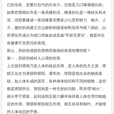
已的生机，是繁衍后代的生命力，岂能是几口唾液能比的。
如果把肾精比作是一座高楼的话，唾液好比是一堆砖头和水
泥，试想要建成一座高楼要花费多少心思和财力、物力、人
力，建好的高楼又怎么能和初级原材料划等号呢？因此，以
所谓化学成分为借口而纵欲或宣扬“手婬无害论”，都是对生
命健康不负责任的表现。
那么，邪婬色倩损伤肾精而致病的表现有哪些呢？
第一，邪婬伤精对人心理的伤害。
上文提到肾精乃是人体的核反应堆，是人体的先天之源，肾
精又化生为肾阴和肾阳。通常的，肾阴是指生命的物质基
础，如人体长成的器官，各种身体组织和不同的细胞，这些
都是肾阴所生。肾阳则是一种无形的功能，即所谓“相火”，
相火寄于肾脏，起到温煦五脏六腑并保持着人体生理功能稳
定的作用。肾阴和肾阳相互作用、相互依存和制约，才能维
持人体动态的平衡。