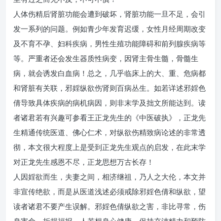
人体伤精后肾脏功能会遭到破坏，肾脏功能一旦不足，会引
发一系列的问题。例如青少年发育迟缓，女性月经周期改变
及不育不孕、妇科疾病，男性生殖功能障碍和前列腺疾病等
等。严重者还会发生器质性病变，因肾主骨生髓，骨髓生
病，就会诱发白血病！总之，几乎临床上的大、重、危病都
和肾脏有关联，邪婬纵欲伤肾则百病丛生。如若详述邪婬色
倩导致具体疾病的病机病因，则非末学及拙文所能达到。读
者诸君若有兴趣可参看王正龙先生的《中医破执》，正龙先
生精通传统医道、佛心仁术，对纵欲伤精致病论述的非常透
彻，本文很大程度上是受到正龙先生观点的启发，在此末学
对正龙先生感恩不尽，正龙思想万古长存！
人因婬欲而生，夫妻之间，相济继祖，乃人之大伦，本文并
非宣传绝欲，而是从医道浅述必须戒除邪婬色倩和纵欲，望
读者诸君不要产生误解。邪婬色倩纵欲之害，非比寻常，伤