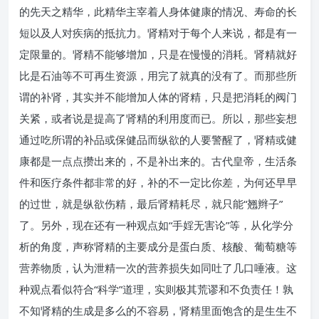
的先天之精华，此精华主宰着人身体健康的情况、寿命的长
短以及人对疾病的抵抗力。肾精对于每个人来说，都是有一
定限量的。肾精不能够增加，只是在慢慢的消耗。肾精就好
比是石油等不可再生资源，用完了就真的没有了。而那些所
谓的补肾，其实并不能增加人体的肾精，只是把消耗的阀门
关紧，或者说是提高了肾精的利用度而已。所以，那些妄想
通过吃所谓的补品或保健品而纵欲的人要警醒了，肾精或健
康都是一点点攒出来的，不是补出来的。古代皇帝，生活条
件和医疗条件都非常的好，补的不一定比你差，为何还早早
的过世，就是纵欲伤精，最后肾精耗尽，就只能“翘辫子”
了。另外，现在还有一种观点如“手婬无害论”等，从化学分
析的角度，声称肾精的主要成分是蛋白质、核酸、葡萄糖等
营养物质，认为泄精一次的营养损失如同吐了几口唾液。这
种观点看似符合“科学”道理，实则极其荒谬和不负责任！孰
不知肾精的生成是多么的不容易，肾精里面饱含的是生生不