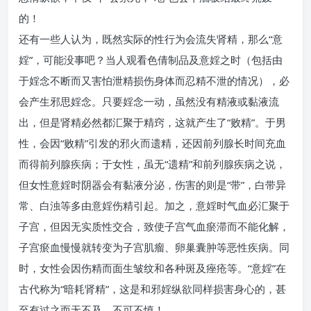
的！
还有一些人认为，既然实际的性行为会流失肾精，那么“意
婬”，可能没事吧？当人观看色倩制品及意婬之时（包括由
于婬念不断而又害怕泄精损伤身体而忍精不泄的情况），必
会产生邪思婬念。只要婬念一动，虽然没有精液或黏液流
出，但是肾精必然都汇聚于精窍，这就产生了“败精”。于男
性，会因“败精”引发的邪火而遗精，还因前列腺长时间充血
而得前列腺疾病；于女性，虽无“遗精”和前列腺疾病之说，
但女性意婬时阴器会有黏液分泌，伤害的则是“带”，白带异
常、白浊等多由意婬伤精引起。加之，意婬时气血必汇聚于
子宫，但因无实质性交合，致使子宫气血瘀滞而不能化解，
子宫瘀血慢慢就转变为子宫肌瘤、卵巢囊肿等恶性疾病。同
时，女性会因伤精而面生皱纹和各种斑及痤疮等。“意婬”在
古代称为“暗耗肾精”，这是和邪婬纵欲同样损害身心的，甚
至有过之而无不及，不可不慎！