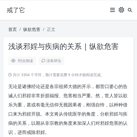
戒了它
首页
纵欲危害
正文
浅谈邪婬与疾病的关系 | 纵欲危害
95
次阅读
没有评论
共计 3304 个字符，预计需要花费 9 分钟才能阅读完成。
无论是诸佛经论还是各宗祖师大德的开示，都苦口婆心的告
诫人们邪婬非常折损福报、危害相当严重。然，世人皆以欲
乐为重，甚或有毫无信仰无视因果者，刚强自恃，以种种借
口来为邪婬开脱。本文将从传统医学的角度，分析邪婬与疾
病的关系，以期从非宗教的角度来加深人们对邪婬危害的认
识，进而戒除邪婬。