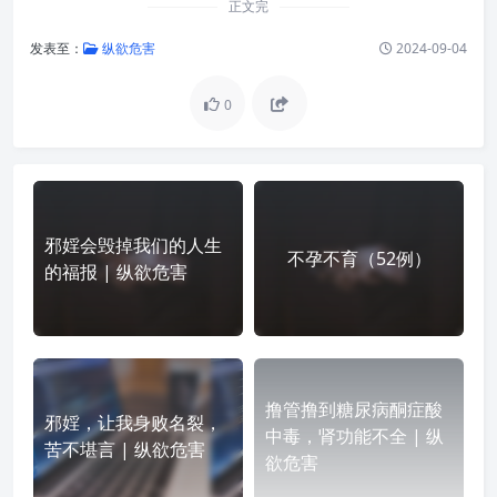
正文完
发表至：
纵欲危害
2024-09-04
0
邪婬会毁掉我们的人生
不孕不育（52例）
的福报 | 纵欲危害
撸管撸到糖尿病酮症酸
邪婬，让我身败名裂，
中毒，肾功能不全 | 纵
苦不堪言 | 纵欲危害
欲危害