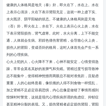
健康的人体格局是地天（泰）卦，即火在下，水在上。水在
上表示心清凉，火在下表示肾阳充足，这就一种上虚下实、
水火既济、阴平阳秘的状态。不健康的人体格局则是天地
（否）卦，即火在上，水在下。火在上表示心火上炎，水在
下表示肾阳损伤，肾气虚寒。此时，水火分离，上下不能交
通，人体就会生病。邪婬色倩伤害肾精，会导致心火上炎，
损伤人的肾阳，变成否卦的格局，这时人体首先会产生一系
列的心理疾病。
心火上犯的人，心火降不下来，心神不能安定，心情变得急
躁，常常会莫名其妙的发脾气和失眠。肾精过度亏损导致神
志不能集中，使得精神恍惚而两眼总不能对准焦距，且疑虑
重重，人的心始终悬着，像饥饿的人得不到食物一样慌乱，
加之肾精不足必定容易恐惧，内心总像是做错了事情而感到
惶悚时时警觉，这就是现代心理疾病所谓的焦虑症、抑郁症
甚至精神分裂的表现。又，损伤肾精者必定损伤肾阳，肾阳