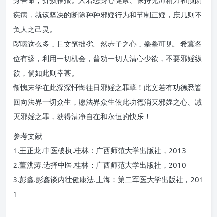
身害命，折损福报。人若想身心健康、保持充沛精力和预防
疾病，就该坚决的断除种种邪婬行为和节制正婬，庶几则不
负人之己灵。
啰嗦这么多，且文笔拙劣。然赤子之心，拳拳可见。希冀各
位有缘，利用一切机会，普劝一切人清心少欲，不要邪婬纵
欲，倘如此则幸甚。
惭愧末学在此深深忏悔往日邪婬之罪孽！此文若有功德悉皆
回向法界一切众生，愿法界众生依此功德消灭邪婬之心、减
灭邪婬之罪，获得清净自在和永恒的快乐！
参考文献
1.王正龙.中医破执.桂林：广西师范大学出版社，2013
2.董洪涛.选择中医.桂林：广西师范大学出版社，2010
3.彭鑫.彭鑫谈内壮健康法.上海：第二军医大学出版社，201
1