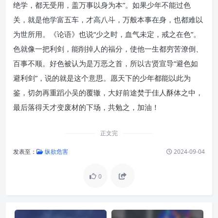
绝学，都无受用，盖万事以身为本”。
如果少年不能过色
关，就是他学富五车，才高八斗，万般本事在身，也都难以
为世所用。
《论语》也说“少之时，血气未定，戒之在色”。
色就像一把利剑，能削掉人的福分，使他一生都穷苦潦倒、
百事不顺。
好色被认为是万恶之首，所以古贤宣导“避色如
避利剑”，说的就是这个意思。
愿天下的少年都能以此为
鉴，切勿再重蹈小吴的覆辙，大好前途焚于佳人酥体之中，
最后落得天才变废材的下场，共勉之，加油！
正文完
发表至：
纵欲危害
2024-09-04
0