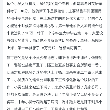
这个小吴人很机灵，虽然读的是个专科，但是高考时英语单
科考了138分。
他的新工作是做销售，主要销售车间里面用
的那种空气净化器，在上海这样的国际化大都市，他的个人
才能这个时候发挥得淋漓尽致，第一年他的收入加提成合起
来就达到了18万，对于一个专科生大学毕业第一年，家里没
有强大的背景，自己也不具备高学历的条件，单枪匹马闯荡
上海，第一年就赚了18万元钱，这相当厉害了。
但可悲的是这个小吴少年得志，却不懂得严于律己，钱赚到
了，邪婬也越发严重了，隔三差五的就要去会所消遣一番，
彻底对那种纸醉金迷的生活上了瘾。
结果在第二年霉运就来
了，小吴所在的销售公司取消了空气净化器这个版块的工
作，小吴也随之被迫下岗了，之后小吴重新找了几家公司，
但都不欢而散。
最后没办法，到了年底小吴父母给小吴买了
辆车，来年小吴专程跑起了滴滴，跑来跑去还是赚不到几个
钱，就进电子厂当操作工，于是就有了我们的相遇。