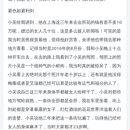
避色如避利剑
小吴给我讲到，他在上海这三年来去会所花的钱有差不多10
万呢，嫖过的女人几十位，这是多么骇人听闻啦！
可笑的是
我当时居然很羡慕他，觉得他好厉害，央求他也带我去那种
地方看看，记得当时是2016年的8月份，我和小吴晚上十点
钟开车出去，在去的路上我看到了小吴的驾照，驾照上的照
片小吴是一个很帅气的小鲜肉，我当时真的被惊呆了，因为
小吴看上去绝对比那个照片年老十岁以上，还有就是他没得
梅毒或者是艾滋都已经可以算是比较有运气和福分的人了。
小吴说自己这三年来身体早都被女人给榨干了。
小吴对那些
地方驾轻就熟，一条街全部都是会所，我在车里坐着，街上
到处都是穿著暴露的女子，灯红酒绿的花花世界洋溢着人们
的贪婪。
小吴说他三年来把这一条街玩遍了，玩得他已经对
女人的身体麻木了，当时大家都才23岁啊。