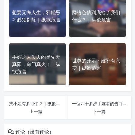
想要无悔人生，邪婬恶
网络色倩到底给了我们
习必须剔除 | 纵欲危害
什么？ | 纵欲危害
手婬之人失去的是先天
世尊的开示：婬邪有六
真阳，命门真火！ | 纵
变 | 纵欲危害
欲危害
找小姐有多可怕？ | 纵欲危害
一位四十多岁手婬者的告白 | 纵欲危害
上一篇
下一篇
评论（没有评论）