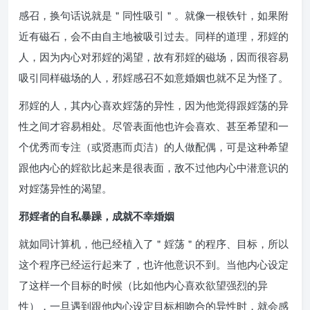
感召，换句话说就是＂同性吸引＂。就像一根铁针，如果附
近有磁石，会不由自主地被吸引过去。同样的道理，邪婬的
人，因为内心对邪婬的渴望，故有邪婬的磁场，因而很容易
吸引同样磁场的人，邪婬感召不如意婚姻也就不足为怪了。
邪婬的人，其内心喜欢婬荡的异性，因为他觉得跟婬荡的异
性之间才容易相处。尽管表面他也许会喜欢、甚至希望和一
个优秀而专注（或贤惠而贞洁）的人做配偶，可是这种希望
跟他内心的婬欲比起来是很表面，敌不过他内心中潜意识的
对婬荡异性的渴望。
邪婬者的自私暴躁，成就不幸婚姻
就如同计算机，他已经植入了＂婬荡＂的程序、目标，所以
这个程序已经运行起来了，也许他意识不到。当他内心设定
了这样一个目标的时候（比如他内心喜欢欲望强烈的异
性），一旦遇到跟他内心设定目标相吻合的异性时，就会感