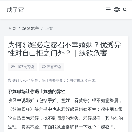
戒了它
首页
纵欲危害
正文
为何邪婬必定感召不幸婚姻？优秀异
性对自己拒之门外？ | 纵欲危害
107
次阅读
没有评论
共计 870 个字符，预计需要花费 3 分钟才能阅读完成。
邪婬磁场让你遇上婬荡的异性
佛经中说邪婬（包括手婬、意婬、看黄等）得不如意眷属；
《欲海回狂》等善书中也说邪婬感召婚姻不幸；很多朋友常
说自己因为邪婬，找不到满意的对象。邪婬感召，其内在的
道理，真实不虚。下面我就通俗解释一下这个＂感召＂。