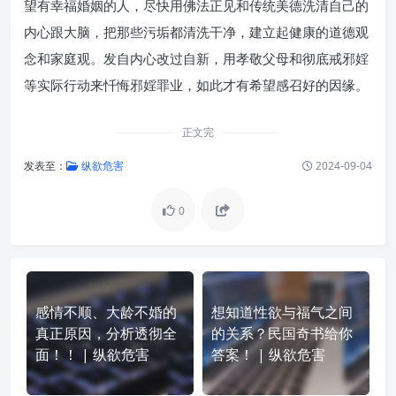
望有幸福婚姻的人，尽快用佛法正见和传统美德洗清自己的
内心跟大脑，把那些污垢都清洗干净，建立起健康的道德观
念和家庭观。发自内心改过自新，用孝敬父母和彻底戒邪婬
等实际行动来忏悔邪婬罪业，如此才有希望感召好的因缘。
正文完
发表至：
纵欲危害
2024-09-04
0
感情不顺、大龄不婚的
想知道性欲与福气之间
真正原因，分析透彻全
的关系？民国奇书给你
面！！ | 纵欲危害
答案！ | 纵欲危害