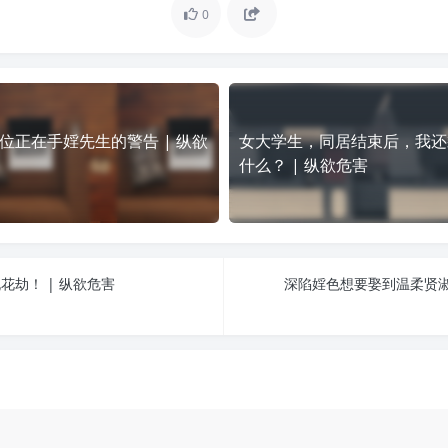
0
位正在手婬先生的警告 | 纵欲
女大学生，同居结束后，我还
什么？ | 纵欲危害
劫！ | 纵欲危害
深陷婬色想要娶到温柔贤淑