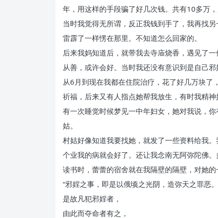
年，用这样的手段骗了好几次钱。共有10多万
当时我觉得无所谓，反正我钱到手了，我再找另
雷霹了一样愣在那里。不知道怎么回家的。
后来我妈知道后，就带我去寺庙烧香，遇见了一
从善，或许会好。当时我还没有意识到是自己邪
从6月到现在我都在住院治疗，花了好几万块了
祈福，后来又有人指点她帮我放生，有时我精神
有一次睡觉时候梦见一中年妇女，她对我说，你
姑。
村姑好像知道我要找她，就发了一些资料给我。
个业我的病就会好了。还让我念南无阿弥陀佛。
读书时，蕾蕾的宿舍就在我隔壁的隔壁，对她的
“邪婬之事，即是以俄顷之光阴，造弥天之罪恶
是故凡犯邪婬者，
由此而夺命者有之，