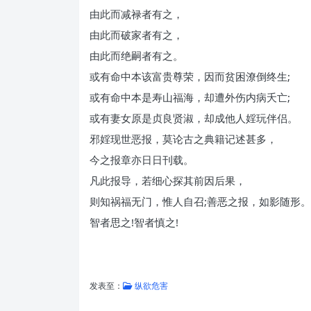
由此而减禄者有之，
由此而破家者有之，
由此而绝嗣者有之。
或有命中本该富贵尊荣，因而贫困潦倒终生;
或有命中本是寿山福海，却遭外伤内病夭亡;
或有妻女原是贞良贤淑，却成他人婬玩伴侣。
邪婬现世恶报，莫论古之典籍记述甚多，
今之报章亦日日刊载。
凡此报导，若细心探其前因后果，
则知祸福无门，惟人自召;善恶之报，如影随形。
智者思之!智者慎之!
发表至：
纵欲危害