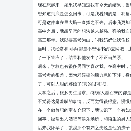
现在想起来，如果我早知道我有今天的结果，当
想知道到底是怎么回事，可是我看到的是，我爸
可是这件事在里大脑一直挥之不去。后来我更加
高中之后，我想早恋的想法越来越强。强的我自
高三那年。我以要高考为由，叫我妈妈让我住校
当时，我经常和同学(都是不想读书的)去网吧
了一下答应了，结果和他发生了不正当关系。
后来，学校也有很多男同学喜欢我。在高中时，我
高考考的很差，因为邪婬搞的脑力急剧下降，身
了，可以大胆的邪婬了(真的很可悲)。
大学之后，很多男生追求。(邪婬人感召来的都
不觉得这是羞耻的事情，反而觉得很得意。慢慢
在一个做兼职的室友介绍下，我认识了一个有妇
回事，经常出入酒吧等娱乐场所，和陌生的男人过
后来我怀孕了，就骗那个有妇之夫说是他的孩子