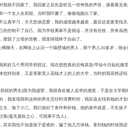
时我就不回家了。我回家之后先是听见一些奇怪的声音，接着看见爸
和一个女人在邪婬。当时我吓傻了，偷偷地跑出了家。
不认真学习，天天想谈恋爱，我的成绩越来越差，最后还是家里找关
己的控制不了自己。因为学校离家不是很远，并没有住校，所有虽然
，摆脱了父母的管教，我觉得我终于自由了。
，上网聊天，在网络上认识一个隔壁城的男人，那个男人20多岁，很
和好几个男同学邪婬过。现在想想真的后悔莫急!早知今日如此痛苦难
体也特别差，又是害家里人花钱才上的上的大学，当时的我居然还恬
是邪婬的男生)因为我虚荣，我很喜欢被人追求的感觉，于是在大学期
的，我发现我和这样的男生交往时浪费时间，我应该去找有钱的才划
之夫，做了小三。我们谈好了条件和价钱。他的条件就是，不生孩子
夜(毫无羞耻之心，可因果不负人)。
，其实我也不知道孩子是谁的，骗了他几万块钱。拿到钱的时候我还