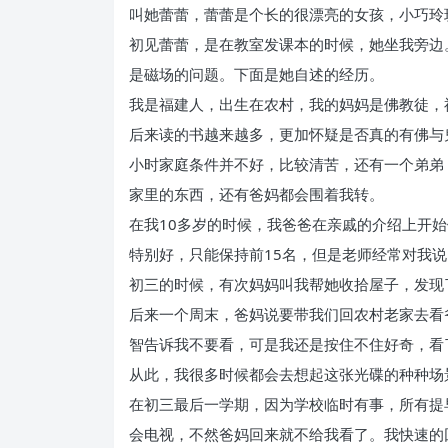
叫她蕾蕾，蕾蕾是个长的很漂亮的女孩，小巧玲
初见蕾蕾，是在教室发课本的时候，她坐我旁边
是磁场的问题。下面是她自述的经历。
我是福建人，出生在农村，我的妈妈是佛教徒，
后来读的书越来越多，更加怀疑是否真的有佛与
小时家庭条件并不好，比较清苦，还有一个弟弟
家里的东西，还有爸妈都会围着我转。
在我10多岁的时候，我爸爸在亲戚的介绍上开
特别好，只能保持前15名，但是老师经常对我
初三的时候，有次妈妈叫我帮她收拾屋子，发现
后来一个周末，爸妈说要带我们回农村老家去看
智告诉我不要看，可是我还是按住不住好奇，看
从此，我很多时候都会去想起这张光碟的种种场
在初三最后一学期，因为学校临时有事，所有提
会电视，不然爸妈回来就不给我看了。我快速的