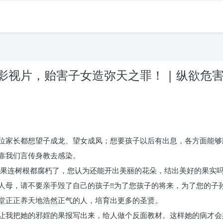
视片，贻害子女造弥天之罪！ | 纵欲危
位家长都想望子成龙、望女成凤；想要孩子以后有出息，各方面能够
靠我们言传身教去感染。
如果连树根都腐朽了，您认为还能开出美丽的花朵，结出美好的果实吗
人母，请不要亲手毁了自己的孩子!!为了您孩子的将来，为了您的子
堂正正养天地浩然正气的人，培育出更多的圣贤。
让我把她的邪婬的果报写出来，给人做个反面教材。这样她的病才会