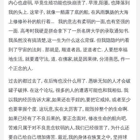
内心也虚弱, 毕竟生殖功能也快崩溃了. 早泄,阳萎, 也降落到
我的头上. 这辈子, 就像一艏露了底的船, 在风雨飘扬的大海
上修修补补的航行着… 我的意志有柔弱的一面,也有坚强的
一面. 高考时我硬是拼命拿下了一所名牌大学的录取通知书.
我虽然没有搞清楚,这一生为什么这么背煤. 但我隐隐约约看
到了宇宙的法则 . 那就是, 顺道者昌, 逆道者亡. 人要想幸福
地生活, 就要遵守法, 道. 在佛家,就是因果律, 分清善恶, 作一
个正念的人.
过去的都过去了, 在后悔也没什么用了. 愚昧无知的人才会破
罐子破摔. 在这个论坛, 很多的人的遭遇可能也和我相似. 我
以我的经历告诉大家,如果还在手婬的,要把它戒掉, 或者至少
也要掌握个度. 这玩意,实在太厉害了, 能毁掉整个的生命啊.
如果已经有了不良后果的, 要正念面对, 修改生命的航向吧.
苦难只属于对不良意念软弱的人.我们已经很苦了, 为什么还
要自己给自己增加痛苦. 最近,我的身体在恢复之中, 坚持球