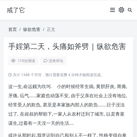
戒了它
首页
纵欲危害
正文
手婬第二天，头痛如斧劈 | 纵欲危害
110
次阅读
没有评论
共计 1348 个字符，预计需要花费 4 分钟才能阅读完成。
这一生,命运颇为坎坷. 小的时候经常生病, 黄胆肝炎, 胃痛,
牙痛, 疝气……家庭也动荡不安, 由于父亲在社会上没有地位,
经常受人的欺负, 甚至是本家族内部人的欺负…….日子没法
过了, 在叔叔的帮助下,一家人从农村迁到了城市, 以卖青菜
谋生,过着有一天没一天的生活….
或许从那时起,我意识到自己和别人不一样了, 性格变得自卑