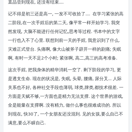
直品尝到现在, 还没有结束….
记不得是初三还是高一, 一发不可收拾了…. 在学习紧张的高
二阶段,在一次手婬后的第二天, 像平常一样开始学习. 我突
然发现, 大脑不能进行任何记忆,思考等过程. 书本中的文字
一行也入不了心里. 联想到前一天的手婬, 我意识到了什么.
灾难正式登台. 头痛啊, 像大山被斧子辟开一样的剧痛; 失眠
啊, 有时一天不足2个小时; 紧张啊, 高二,高三的高考准备.
这次手婬, 把我身体的精华消耗一空了. 剩下阶段的学习, 更
是透支生命. 现在的状况是, 失眠, 头晕, 腰痛, 尿分叉… 人际
关系也不好, 各种社交手段也薄弱, 球类,牌类,都技术很差. 一
方面是天赋不够,一方面也是精力无法支撑. 这个世界的游戏,
全是能量在支撑啊. 没有精力, 做什么事也很难成功的. 所以
到现在, 快30了, 一个女朋友还没混到. 见的女孩,要么自己不
满意,要么不睬自己.