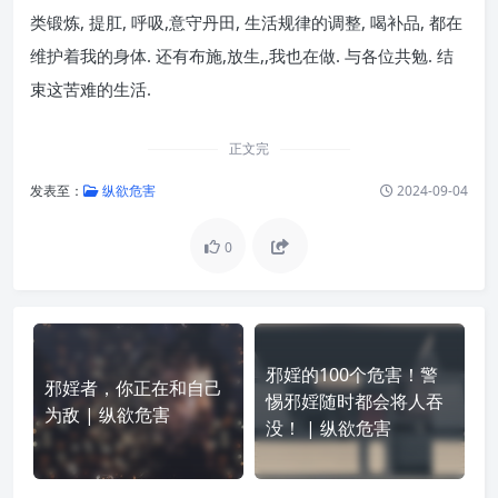
类锻炼, 提肛, 呼吸,意守丹田, 生活规律的调整, 喝补品, 都在
维护着我的身体. 还有布施,放生,,我也在做. 与各位共勉. 结
束这苦难的生活.
正文完
发表至：
纵欲危害
2024-09-04
0
邪婬的100个危害！警
邪婬者，你正在和自己
惕邪婬随时都会将人吞
为敌 | 纵欲危害
没！ | 纵欲危害