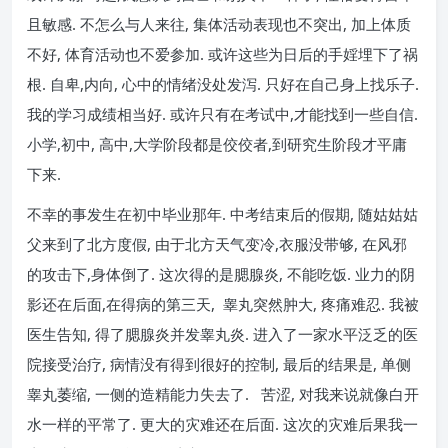
且敏感. 不怎么与人来往, 集体活动表现也不突出, 加上体质
不好, 体育活动也不爱参加. 或许这些为日后的手婬埋下了祸
根. 自卑,内向, 心中的情绪没处发泻. 只好在自己身上找乐子.
我的学习成绩相当好. 或许只有在考试中,才能找到一些自信.
小学,初中, 高中,大学阶段都是佼佼者,到研究生阶段才平庸
下来.
不幸的事发生在初中毕业那年. 中考结束后的假期, 随姑姑姑
父来到了北方度假, 由于北方天气变冷,衣服没带够, 在风邪
的攻击下,身体倒了. 这次得的是腮腺炎, 不能吃饭. 业力的阴
影还在后面,在得病的第三天, 睾丸突然肿大, 疼痛难忍. 我被
医生告知, 得了腮腺炎并发睾丸炎. 进入了一家水平泛乏的医
院接受治疗, 病情没有得到很好的控制, 最后的结果是, 单侧
睾丸萎缩, 一侧的造精能力失去了. 苦涩, 对我来说就像白开
水一样的平常了. 更大的灾难还在后面. 这次的灾难后果我一