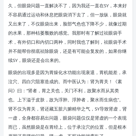
久，但眼袋问题一直解决不了，因为我还一直在SY，本来好
不容易通过运动和休息把眼袋消下去了，但一放纵，眼袋就
又出来了，不仅眼袋出来，脸部气色也下降不少，就像过期
的水果，那种枯萎颓败的感觉。我那时有了解过祛眼袋手
术，有外切口和内切口两种，同时我也了解到，祛眼袋手术
并不能帮你彻底祛除眼袋，还是有可能会复发的，如果你继
续SY，眼袋还是会出来的。
眼袋的出现多是因为胃燥化水功能出现衰退，胃机能差，承
泣穴、四白穴阻塞造成的。而中医认为：肾为胃关！《素
问》曰：“肾者，胃之关也，关门不利，故聚水而从其类
也。上下溢于皮肤，故为浮肿。浮肿者，聚水而生病也”。
肾不仅为胃关，肾还藏五脏六腑精华之气，SY导致肾虚，肾
一虚，全身都容易出问题，眼袋问题仅仅是肾虚的一个表现
而已，虽然眼袋是在胃经上，位于承泣穴的位置，但是根本