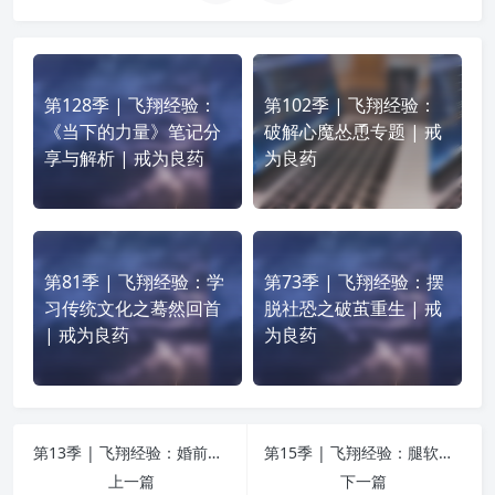
第128季 | 飞翔经验：
第102季 | 飞翔经验：
《当下的力量》笔记分
破解心魔怂恿专题 | 戒
享与解析 | 戒为良药
为良药
第81季 | 飞翔经验：学
第73季 | 飞翔经验：摆
习传统文化之蓦然回首
脱社恐之破茧重生 | 戒
| 戒为良药
为良药
第13季 | 飞翔经验：婚前性行为对人生的危害 | 戒为良药
第15季 | 飞翔经验：腿软问题、出油问题、紧张障碍、阴囊潮湿 | 戒为良药
上一篇
下一篇