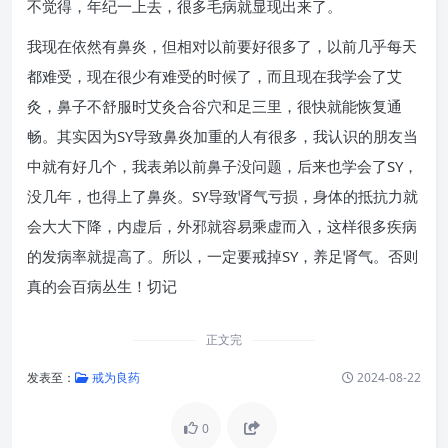
不觉得，年纪一上去，很多毛病就显现出来了。
我现在依然有鼻炎，但相对以前要好很多了，以前几乎每天
都难受，现在很少有难受的时候了，而且现在我学会了艾
灸，鼻子不舒服时艾灸合谷穴和足三里，很快就能恢复通
畅。其实因为SY导致鼻炎加重的人有很多，我认识的朋友当
中就有好几个，我表弟以前鼻子没问题，后来也学会了SY，
没几年，也得上了鼻炎。SY导致肾气亏损，身体的抵抗力就
会大大下降，内虚后，外邪就容易乘虚而入，这样很多疾病
的发病率就提高了。所以，一定要戒掉SY，养足肾气。否则
真的会百病丛生！切记
正文完
发表至：
戒为良药
2024-08-22
0