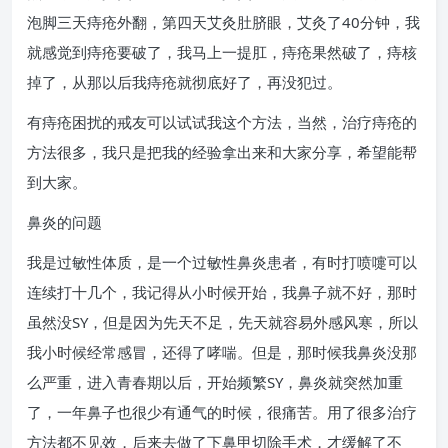
泡脚三天痔疮外翻，第四天艾灸肚脐眼，艾灸了40分钟，我
就感觉到痔疮要破了，我马上一提肛，痔疮果然破了，痔核
掉了，从那以后我痔疮就彻底好了，再没犯过。
有痔疮困扰的戒友可以试试我这个方法，当然，治疗痔疮的
方法很多，我只是把我的经验拿出来和大家分享，希望能帮
到大家。
鼻炎的问题
我是过敏性体质，是一个过敏性鼻炎患者，有时打喷嚏可以
连续打十几个，我记得从小时候开始，我鼻子就不好，那时
虽然没SY，但是因为先天不足，先天就容易外感风寒，所以
我小时候经常感冒，还得了哮喘。但是，那时候我鼻炎没那
么严重，进入青春期以后，开始频繁SY，鼻炎就突然加重
了，一年鼻子也很少有通气的时候，很痛苦。用了很多治疗
方法都不见效，后来去做了下鼻甲切除手术，才缓解了不