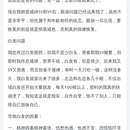
原因还是肾的问题，肾一虚，五脏功能就紊乱了。
现在我彻底戒掉SY和YY后，眼袋问题已经远离我了，虽然不
是非常平，但也属于和年龄相符的状态。眼袋一旦出现，要
恢复的前提就是彻底戒色，否则真的很难恢复。
白发问题
我也有过白发困扰，但我不是少白头，青春期我SY频繁，但
那时我作息规律，营养不错，白发有，但是很少。后来我又
SY又熬夜，而且饮食不规律，有时一天只吃一顿，这样没多
久，我白发就冒出来了很多，左边和右边各几十根，不仅出
现白发还开始大量脱发，每天100根以上，那时的我真的快
崩溃了，我知道这就是报应，自作自受，怪不了别人，只能
怪自己放纵自己。
导致白发的因素：
一、精神因素精神紧张、忧愁伤感、焦虑不安、恐慌惊吓等