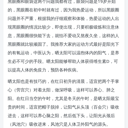
黑眼圈和眼袋这两个问题我都有过，眼袋问题是19岁开始
的，黑眼圈在初中时就有过，因为我热爱运动，所以黑眼圈
问题并不严重，根据我的仔细观察和体验，热爱运动的人出
现黑眼圈的情况比较少，即使出现，只要积极锻炼和注意休
息，黑眼圈很快能下去，就怕不爱动又熬夜久坐，这样的人
黑眼圈就比较顽固了。我推荐大家的运动方式最好是阳光下
的有氧运动，中医认为，晒太阳可以温煦体内的阳气，是养
生必不可少的手段。晒太阳能够帮助人体获得维生素D，可
以提高人体的免疫力，预防各种疾病。
晒太阳也是有技巧的，在红日初升的清晨，适宜把两个手掌
心（劳宫穴）对着太阳，做深呼吸，这样可以养心、肺之
阳。在红日当空的午时，尤其是冬天的午时，是晒太阳最宝
贵的时间，适宜把帽子脱掉，让阳气从头顶（百会穴）吸收
进去，这样可以养心脑之阳，然后低下头，让阳光从颈后
（风池穴）吸收进来，风池穴是人体卫外阳气的源头。