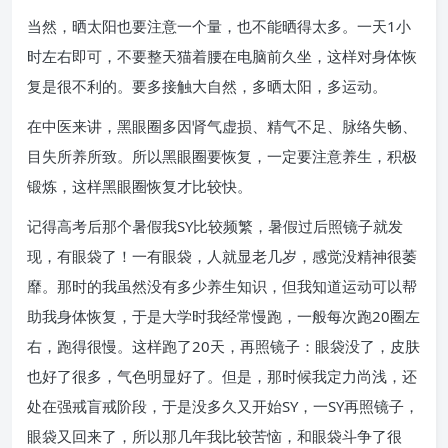
当然，晒太阳也要注意一个量，也不能晒得太多。一天1小
时左右即可，不要整天猫着腰在电脑前久坐，这样对身体恢
复是很不利的。要多接触大自然，多晒太阳，多运动。
在中医来讲，黑眼圈多因肾气虚损、精气不足、脉络失畅、
目失所养所致。所以黑眼圈要恢复，一定要注意养生，积极
锻炼，这样黑眼圈恢复才比较快。
记得高考后那个暑假我SY比较频繁，暑假过后照镜子就发
现，有眼袋了！一有眼袋，人就显老几岁，感觉没精神很萎
靡。那时的我虽然没有多少养生知识，但我知道运动可以帮
助我身体恢复，于是大学时我经常慢跑，一般每次跑20圈左
右，跑得很慢。这样跑了20天，再照镜子：眼袋没了，皮肤
也好了很多，气色明显好了。但是，那时候我定力尚浅，还
处在强戒盲戒阶段，于是没多久又开始SY，一SY再照镜子，
眼袋又回来了，所以那几年我比较苦恼，和眼袋斗争了很