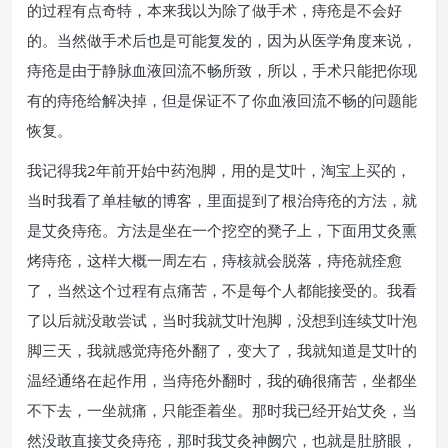
的过程有点奇特，本来我以为除了做手术，痔疮是不会好
的。当然做手术后也是可能复发的，因为从医学角度来说，
痔疮是由于静脉血液回流不畅所致，所以，手术只能把你现
有的痔疮给解决掉，但是保证不了你血液回流不畅的问题能
恢复。
我记得我2年前开始中药泡脚，用的是艾叶，淘宝上买的，
当时我看了单桂敏的博客，里面提到了根治痔疮的方法，就
是艾灸痔疮。方法是坐在一个挖空的凳子上，下面用艾灸熏
烤痔疮，这样大概一周左右，痔核就会脱落，痔疮就痊愈
了，当然这个过程有点痛苦，不是每个人都能接受的。我看
了以后就没敢尝试，当时我就艾叶泡脚，没想到连续艾叶泡
脚三天，我就感觉痔疮外翻了，变大了，我就知道是艾叶的
温经通络在起作用，当痔疮外翻时，我的确很痛苦，坐都坐
不下去，一坐就痛，只能歪着坐。那时我已经开始艾灸，当
然没敢直接艾灸痔疮，那时我艾灸神阙穴，也就是肚脐眼，