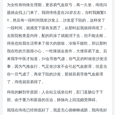
为女性有特殊生理期，更容易气血双亏，再一久坐，痔疮问
题就会找上门来了。我得痔疮是在20岁左右，当时我频繁S
Y，然后有一段时间我坐沙发上，沙发是下陷的，这样坐了
一段时间，就感觉下面有东西了，从那时起我就得痔疮了，
去医院检查是内痔，配的药涂了就能消下去，但不能去根，
痔疮也给我生活带来了很大的烦恼，冷辣不能吃，所以那时
我在吃的方面很小心，一吃辣就会发作，大便容易下血。后
来我学中医才知道，SY会导致气虚，你气足的时候坐沙发没
事，因为气推血行，气足坐沙发不会引起气血瘀滞，但是当
你一旦气虚了，再坐下陷的沙发，那就容易导致气血瘀滞
了，痔疮就容易得了。
痔疮的解剖学原因：人在站立或坐位时，肛门直肠位于下
部。由于重力和脏器的压迫，静脉向上回流颇受障碍。
我现在痔疮已经彻底好了，我是无心插柳柳成荫，我痔疮好