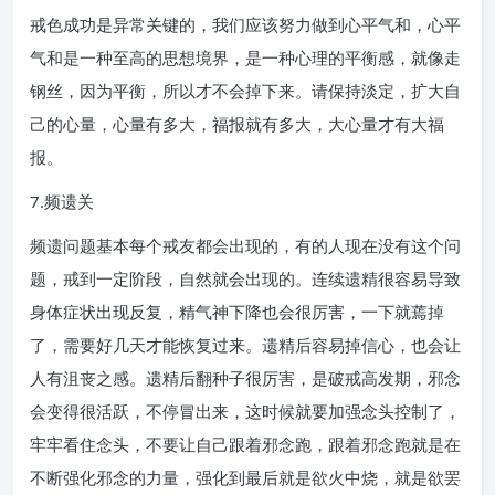
戒色成功是异常关键的，我们应该努力做到心平气和，心平
气和是一种至高的思想境界，是一种心理的平衡感，就像走
钢丝，因为平衡，所以才不会掉下来。请保持淡定，扩大自
己的心量，心量有多大，福报就有多大，大心量才有大福
报。
7.频遗关
频遗问题基本每个戒友都会出现的，有的人现在没有这个问
题，戒到一定阶段，自然就会出现的。连续遗精很容易导致
身体症状出现反复，精气神下降也会很厉害，一下就蔫掉
了，需要好几天才能恢复过来。遗精后容易掉信心，也会让
人有沮丧之感。遗精后翻种子很厉害，是破戒高发期，邪念
会变得很活跃，不停冒出来，这时候就要加强念头控制了，
牢牢看住念头，不要让自己跟着邪念跑，跟着邪念跑就是在
不断强化邪念的力量，强化到最后就是欲火中烧，就是欲罢