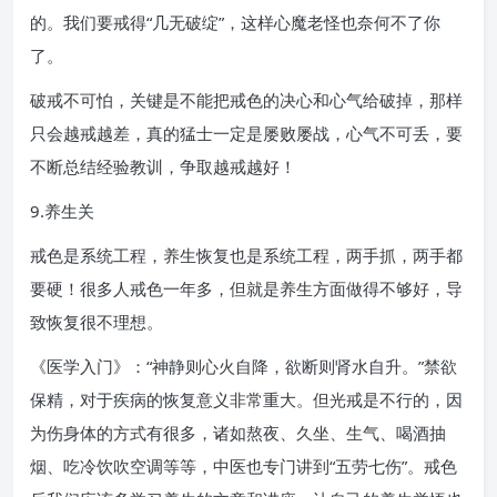
的。我们要戒得“几无破绽”，这样心魔老怪也奈何不了你
了。
破戒不可怕，关键是不能把戒色的决心和心气给破掉，那样
只会越戒越差，真的猛士一定是屡败屡战，心气不可丢，要
不断总结经验教训，争取越戒越好！
9.养生关
戒色是系统工程，养生恢复也是系统工程，两手抓，两手都
要硬！很多人戒色一年多，但就是养生方面做得不够好，导
致恢复很不理想。
《医学入门》：“神静则心火自降，欲断则肾水自升。”禁欲
保精，对于疾病的恢复意义非常重大。但光戒是不行的，因
为伤身体的方式有很多，诸如熬夜、久坐、生气、喝酒抽
烟、吃冷饮吹空调等等，中医也专门讲到“五劳七伤”。戒色