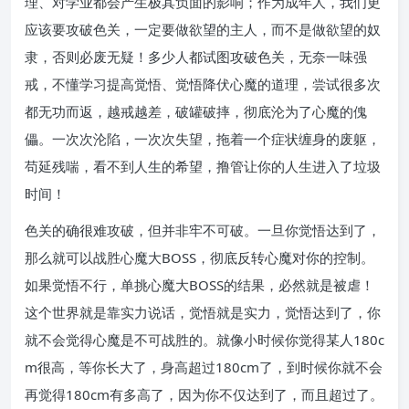
理、对学业都会产生极其负面的影响；作为成年人，我们更
应该要攻破色关，一定要做欲望的主人，而不是做欲望的奴
隶，否则必废无疑！多少人都试图攻破色关，无奈一味强
戒，不懂学习提高觉悟、觉悟降伏心魔的道理，尝试很多次
都无功而返，越戒越差，破罐破摔，彻底沦为了心魔的傀
儡。一次次沦陷，一次次失望，拖着一个症状缠身的废躯，
苟延残喘，看不到人生的希望，撸管让你的人生进入了垃圾
时间！
色关的确很难攻破，但并非牢不可破。一旦你觉悟达到了，
那么就可以战胜心魔大BOSS，彻底反转心魔对你的控制。
如果觉悟不行，单挑心魔大BOSS的结果，必然就是被虐！
这个世界就是靠实力说话，觉悟就是实力，觉悟达到了，你
就不会觉得心魔是不可战胜的。就像小时候你觉得某人180c
m很高，等你长大了，身高超过180cm了，到时候你就不会
再觉得180cm有多高了，因为你不仅达到了，而且超过了。