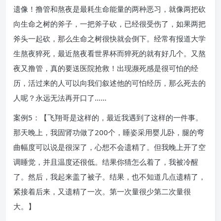
遗像！撸管和熬夜是最耗生命能量的两种恶习，就像两把砍
向生命之树的斧子，一把斧子砍，已经很受伤了，如果两把
斧头一起砍，那么生命之树很快就会倒下。经常有报道大学
生熬夜猝死，最近熬夜看世界杯而猝死的就有好几个。又熬
夜又撸管，真的要送医院抢救！出现濒死感是很可怕的经
历，活过来的人可以向我们叙述他的可怕经历，那么死去的
人呢？永远无法再开口了……
案例5：【飞翔哥是这样的，最近我遇到了这样的一件事。
那天晚上，我固肾功做了200个，睡姿采用婴儿卧，腿的弯
曲幅度可以说是很深了，心想不会遗精了。但我晚上开了空
调睡觉，并且温度还很低。结果你猜怎么着了，我被冷醒
了。然后，我起来盖了被子。结果，也不知道几点遗精了，
紧接着后来，又遗精了一次。第一次量很少第二次量很
大。】