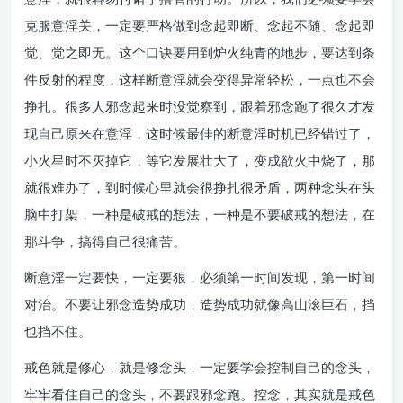
克服意淫关，一定要严格做到念起即断、念起不随、念起即
觉、觉之即无。这个口诀要用到炉火纯青的地步，要达到条
件反射的程度，这样断意淫就会变得异常轻松，一点也不会
挣扎。很多人邪念起来时没觉察到，跟着邪念跑了很久才发
现自己原来在意淫，这时候最佳的断意淫时机已经错过了，
小火星时不灭掉它，等它发展壮大了，变成欲火中烧了，那
就很难办了，到时候心里就会很挣扎很矛盾，两种念头在头
脑中打架，一种是破戒的想法，一种是不要破戒的想法，在
那斗争，搞得自己很痛苦。
断意淫一定要快，一定要狠，必须第一时间发现，第一时间
对治。不要让邪念造势成功，造势成功就像高山滚巨石，挡
也挡不住。
戒色就是修心，就是修念头，一定要学会控制自己的念头，
牢牢看住自己的念头，不要跟邪念跑。控念，其实就是戒色