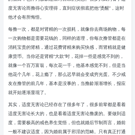
度无害论而撸得心安理得，直到症状彻底把他“烫醒”，这时
他才会有所悔悟。
每撸一次，都是对肾精的一次损耗，就像你去商场购物，每
一次购物都是需要花钱的，同样的道理，你每次撸管都是在
消耗宝贵的肾精，通过花费肾精来购买快感，而肾精就是健
康货币。当你还是肾精“大款”时，花掉一些是感觉不到的，
就像一个百万富翁，每次花一千，他基本感觉不到，但是当
他花个几年，花上瘾了，那么迟早就会变成穷光蛋。不少戒
友在撸管的前几年，基本是没事的，当撸龄渐渐增长，报应
就开始逐渐显现了。
其实，适度无害论已经存在了很多年了，很多前辈都是看着
适度无害论长大的，也是看着适度无害论撸废的。要做到适
度，需要极高的戒色养生觉悟，但也就婚后节制而言，婚前
一般不建议适度，因为婚前属于邪淫的范畴。只有真正打通