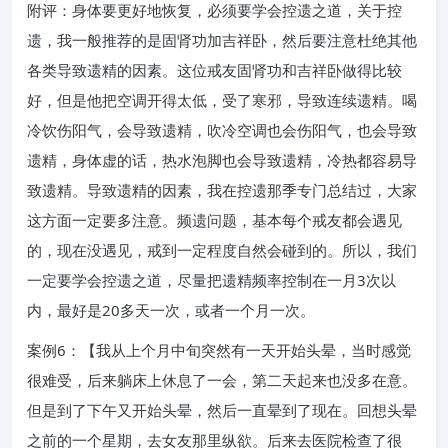
附评：身体要更好地恢复，必须要学会控遗之道，关于控
遗，我一般推荐的是固肾功加吉祥卧，然后要注意杜绝其他
各类导致遗精的因素。这位戒友固肾功和吉祥卧做得比较
好，但是他把空调开得太低，受了寒邪，导致连续遗精。喝
冷饮伤阳气，会导致遗精，吹冷空调也会伤阳气，也会导致
遗精，身体虚的话，热水泡脚也会导致遗精，冷热都容易导
致遗精。导致遗精的因素，我在控遗那季专门总结过，大家
这方面一定要多注意。频遗问题，基本每个戒友都会遇见
的，现在没遇见，戒到一定程度自然会碰到的。所以，我们
一定要学会控遗之道，尽量把遗精频率控制在一月3次以
内，最好是20多天一次，或者一个月一次。
案例6：【我从上个月中旬突然有一天开始头晕，当时感觉
很难受，后来躺床上休息了一会，第二天起来也没多在意。
但是到了下午又开始头晕，然后一直晕到了现在。回想头晕
之前的一个星期，去女友那里纵欲。后来去医院检查了很