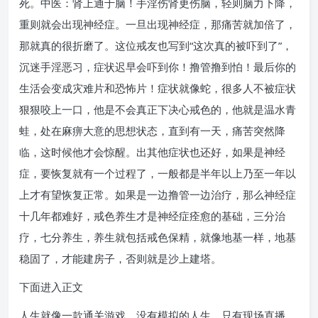
死。中医：肾上通于脑！手淫伤肾更伤脑，轻则脑力下降，
重则就会出现神经症。一旦出现神经症，那痛苦就加倍了，
那就真的很折磨了。这位戒友也写到“这次真的被吓到了”，
沉迷手淫恶习，症状迟早会吓到你！撸管撸到怕！最后你的
生活会变成灾难片和恐怖片！症状就像蛇，很多人不被症状
狠狠咬上一口，他是不会真正下决心戒色的，他就是温水青
蛙，处在麻痹大意的思想状态，直到有一天，痛苦突然降
临，这时候他才会惊醒。出其他症状也还好，如果是神经
症，要恢复就有一个过程了，一般都是半年以上乃至一年以
上才有望恢复正常。如果是一边撸管一边治疗，那么神经症
十几年都难好，戒色养生才是神经症痊愈的基础，三分治
疗，七分养生，养生就包括戒色保精，就像地基一样，地基
稳固了，才能建房子，否则就是沙上建塔。
下面进入正文
人生就像一款通关游戏，没有模拟的人生，只有现场直播，