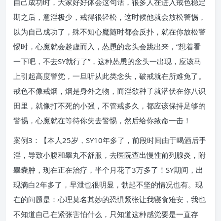
自己成功时，大家好好体会这句话，很多人在进入戒色稳定
期之后，意淫极少，戒得很轻松，这时候他就会放松警惕，
以为自己成功了，殊不知心魔随时都会反扑，就在你放松警
惕时，心魔就会趁虚而入，怂恿的念头会跳出来，“想着看
一下吧，不去SY就行了”，这种怂恿的念头一出现，应该马
上引起高度警觉，一旦听从此类念头，破戒就在所难免了。
戒色不像戒烟，烟是身外之物，而淫欲种子就潜伏在你八识
田里，就像打不死的小强，不管戒多久，都应该保持足够的
警惕，心魔就在等待你失去警惕，然后给你致命一击！
案例3：【本人25岁，SY10年多了，前段时间由于喝酒后手
淫，导致小腹和睾丸不舒服，去医院查出慢性前列腺炎，附
睾囊肿，现在正在治疗，半个月花了3万多了！SY期间，出
现滴白2年多了，早泄也很明显，勃起不坚的情况也有。现
在的问题是：心理莫名其妙的恐惧紧张让我寝食难安，我也
不知道自己在紧张害怕什么，只知道这种感觉要是一直存