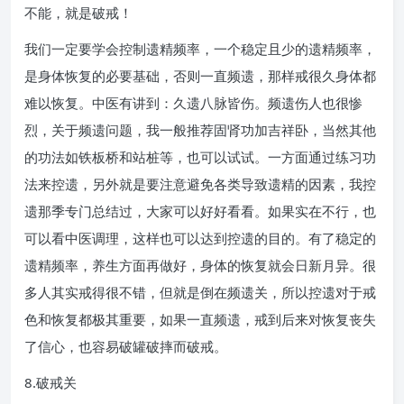
不能，就是破戒！
我们一定要学会控制遗精频率，一个稳定且少的遗精频率，
是身体恢复的必要基础，否则一直频遗，那样戒很久身体都
难以恢复。中医有讲到：久遗八脉皆伤。频遗伤人也很惨
烈，关于频遗问题，我一般推荐固肾功加吉祥卧，当然其他
的功法如铁板桥和站桩等，也可以试试。一方面通过练习功
法来控遗，另外就是要注意避免各类导致遗精的因素，我控
遗那季专门总结过，大家可以好好看看。如果实在不行，也
可以看中医调理，这样也可以达到控遗的目的。有了稳定的
遗精频率，养生方面再做好，身体的恢复就会日新月异。很
多人其实戒得很不错，但就是倒在频遗关，所以控遗对于戒
色和恢复都极其重要，如果一直频遗，戒到后来对恢复丧失
了信心，也容易破罐破摔而破戒。
8.破戒关