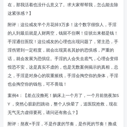
在，那我活着也没什么意义了。求大家帮帮我，怎么能去除
这紧张感？】
附评：这位戒友半个月花掉3万多！这个数字很惊人，手淫
的人到最后就是人财两空，钱留不住啊！症状出来都是钱！
手淫通往医院！这位戒友的心理也出现问题了，肾主恐，手
淫伤肾到一定程度，就会出现莫名其妙的恐惧感，严重的
话，就会发展为恐惧症。手淫的人会失去底气，心理会变得
惶恐不安，这是真实不虚的，也是无数案例揭示的真相，总
之，手淫是对身心的双重摧残，手淫会掏空你的身体，手淫
也会掏空你的钱包，可不畏哉！
案例4：【差点没撸死！躺床上一个月了，一个月前熬夜加S
Y ，突然心脏剧烈跳动，整个人快晕了，送医院抢救，现在
无气无力虚得要死，请问还有救么？】
附评：熬夜+手淫，不是作废的节奏，是作死的节奏！撸成