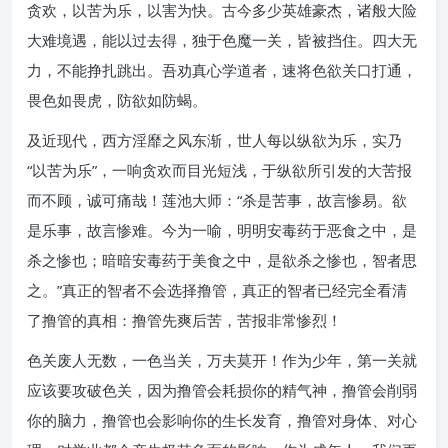
贪欢，以苦为乐，以害为快。古今多少英雄豪杰，诸般大险
大难境遇，能以过去得，独于色魔一关，皆被挡住。四大无
力，不能挣扎跳出。吾劝真心学道者，速将色欲关口打通，
畏色如畏虎，防欲如防蝎。
及近现代，西方淫靡之风东渐，世人每以纵欲为乐，实乃
“以苦为乐”，一响贪欢而目光短浅，于纵欲所引发的大苦报
而不顾，诚可痛哉！莲池大师：“杀是苦事，故言惨易。欲
是乐事，故言惨难。今为一喻，明明安毒药于恶食之中，是
杀之惨也；暗暗安毒药于美食之中，是欲杀之惨也，智者思
之。”真正的智者不会选择撸管，真正的智者已经完全看清
了撸管的真相：撸管先爽后苦，苦报非常惨烈！
色关废人无数，一色当关，万夫莫开！作为少年，第一关就
应该要攻破色关，因为撸管会耗损你的精气神，撸管会削弱
你的脑力，撸管也会影响你的生长发育，撸管对身体、对心