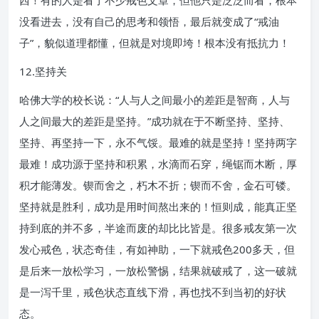
西！有的人是看了不少戒色文章，但他只是泛泛而看，根本
没看进去，没有自己的思考和领悟，最后就变成了“戒油
子”，貌似道理都懂，但就是对境即垮！根本没有抵抗力！
12.坚持关
哈佛大学的校长说：“人与人之间最小的差距是智商，人与
人之间最大的差距是坚持。”成功就在于不断坚持、坚持、
坚持、再坚持一下，永不气馁。最难的就是坚持！坚持两字
最难！成功源于坚持和积累，水滴而石穿，绳锯而木断，厚
积才能薄发。锲而舍之，朽木不折；锲而不舍，金石可镂。
坚持就是胜利，成功是用时间熬出来的！恒则成，能真正坚
持到底的并不多，半途而废的却比比皆是。很多戒友第一次
发心戒色，状态奇佳，有如神助，一下就戒色200多天，但
是后来一放松学习，一放松警惕，结果就破戒了，这一破就
是一泻千里，戒色状态直线下滑，再也找不到当初的好状
态。