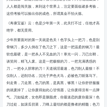
人人都是闯关族，来到这个世界上，注定要面临诸多考验，
这些考验可以验出你的成色，所谓真金不怕火炼。
《寿康宝鉴》云：色是少年第一关，此关打不过，任他才高
绝学，都无受用。
少年所要面对的第一关就是色关！色字头上一把刀，色是刮
骨钢刀，多少人倒在了色刀之下，这是一把温柔的钢刀！最
软也最硬，是一把杀人不见血的刀！寒光一闪，刀已出鞘，
谈笑间，精飞人废。这是一把极狠的刀，一把充满诱惑的
刀，一把令人胆寒的刀！天道祸淫最速，色刀削人最狠！不
仅削人，还削功名，沉沦于声色犬马，必被色刀斩落马下。
剑走青，刀走黑，色刀的黑，是真黑，够黑！让你舒舒服服
的就废掉了，让你废得如此心甘情愿，让你废得没有一点脾
气。刀如猛虎，女色即是胭脂虎，你最迷恋的废你最深！色
刀过处，如滚瓜切菜，刀锋上凝结的都是撸者的精髓；色刀