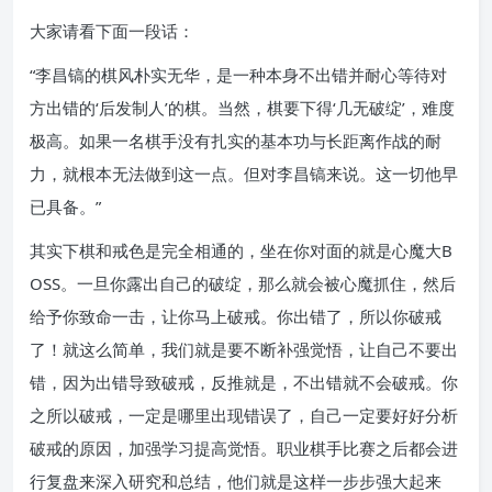
大家请看下面一段话：
“李昌镐的棋风朴实无华，是一种本身不出错并耐心等待对
方出错的‘后发制人’的棋。当然，棋要下得‘几无破绽’，难度
极高。如果一名棋手没有扎实的基本功与长距离作战的耐
力，就根本无法做到这一点。但对李昌镐来说。这一切他早
已具备。”
其实下棋和戒色是完全相通的，坐在你对面的就是心魔大B
OSS。一旦你露出自己的破绽，那么就会被心魔抓住，然后
给予你致命一击，让你马上破戒。你出错了，所以你破戒
了！就这么简单，我们就是要不断补强觉悟，让自己不要出
错，因为出错导致破戒，反推就是，不出错就不会破戒。你
之所以破戒，一定是哪里出现错误了，自己一定要好好分析
破戒的原因，加强学习提高觉悟。职业棋手比赛之后都会进
行复盘来深入研究和总结，他们就是这样一步步强大起来