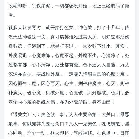
吹毛即断，削铁如泥，一切都还没开始，地上已经躺满了撸
者。
很多人从发育时，就开始打色关，冲色关，打了十几年，依
然无法冲破这一关，真可谓英雄难过美人关。明知道邪淫伤
身败德，但遇到了，就是打不过，一次次败下阵来。其实，
外魔易退，心魔难降，心魔不起，外魔不生。心清净了，处
处都有佛，心不清净，处处都有魔。色不迷人人自迷，万丈
深渊亦自掘。要战胜外魔，一定要先降服自己的心魔！魔，
因心而生；魔，因心而灭。心生，则种种魔生；心灭，则种
种魔灭。破心魔，则破外魔；心魔破，则外魔破。否则，必
定沦为心魔的提线木偶，亦为外魔所破，身不由己！
《通关文》云：夫色欲一事，为人生要命第一大关口，最恶
最毒。何以知其为要命关口？凡人一见美色，魂飞魄散，淫
心即动。淫心一动，欲火即起，气散神移。在色场中，日夜