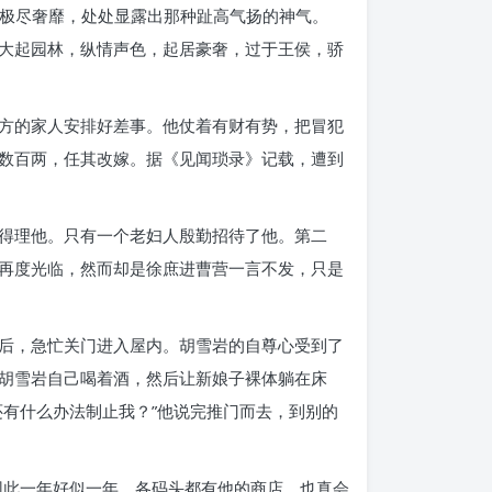
面极尽奢靡，处处显露出那种趾高气扬的神气。
“大起园林，纵情声色，起居豪奢，过于王侯，骄
方的家人安排好差事。他仗着有财有势，把冒犯
数百两，任其改嫁。据《见闻琐录》记载，遭到
得理他。只有一个老妇人殷勤招待了他。第二
再度光临，然而却是徐庶进曹营一言不发，只是
后，急忙关门进入屋内。胡雪岩的自尊心受到了
胡雪岩自己喝着酒，然后让新娘子裸体躺在床
有什么办法制止我？”他说完推门而去，到别的
因此一年好似一年，各码头都有他的商店。也真会