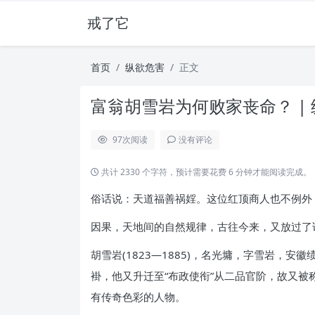
戒了它
首页
纵欲危害
正文
富翁胡雪岩为何败家丧命？ |
97
次阅读
没有评论
共计 2330 个字符，预计需要花费 6 分钟才能阅读完成。
俗话说：天道福善祸婬。这位红顶商人也不例外
因果，天地间的自然规律，古往今来，又放过了
胡雪岩(1823—1885)，名光墉，字雪岩
褂，他又升迁至“布政使衔”从二品官阶，故又被
有传奇色彩的人物。