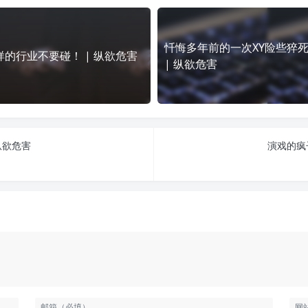
忏悔多年前的一次XY险些猝
样的行业不要碰！ | 纵欲危害
| 纵欲危害
纵欲危害
演戏的疯