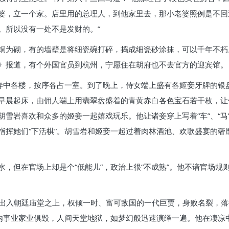
婆，立一个家。店里用的总理人，到他家里去，那小老婆照例是不回
。所以没有一处不是发财的。”
铜为砌，有的墙壁是将细瓷碗打碎，捣成细瓷砂涂抹，可以千年不朽
》报道，有个外国官员到杭州，宁愿住在胡府也不去官方的迎宾馆。
长弄中各楼，按序各占一室。到了晚上，侍女端上盛有各姬妾牙牌的银
早晨起床，由佣人端上用翡翠盘盛着的青黄赤白各色宝石若干枚，让他
雪岩喜欢和众多的姬妾一起嬉戏玩乐。他让诸妾穿上写着“车”、“马
指挥她们“下活棋”。胡雪岩和姬妾一起过着肉林酒池、欢歌盛宴的奢
，但在官场上却是个“低能儿”，政治上很“不成熟”。他不谙官场规
。
湖，出入朝廷庙堂之上，权倾一时、富可敌国的一代巨贾，身败名裂，落
之内事业家业俱毁，人间天堂地狱，如梦幻般迅速演绎一遍。他在凄凉