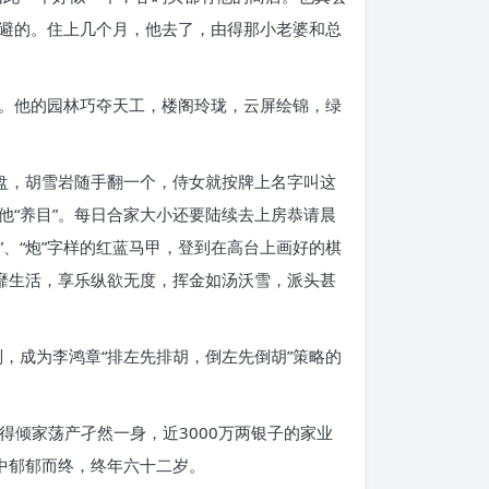
避的。住上几个月，他去了，由得那小老婆和总
。他的园林巧夺天工，楼阁玲珑，云屏绘锦，绿
盘，胡雪岩随手翻一个，侍女就按牌上名字叫这
“养目”。每日合家大小还要陆续去上房恭请晨
”、“炮”字样的红蓝马甲，登到在高台上画好的棋
靡生活，享乐纵欲无度，挥金如汤沃雪，派头甚
则，成为李鸿章“排左先排胡，倒左先倒胡”策略的
得倾家荡产孑然一身，近3000万两银子的家业
中郁郁而终，终年六十二岁。