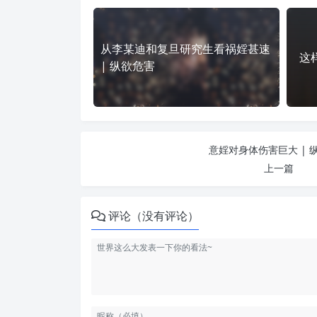
从李某迪和复旦研究生看祸婬甚速
这
| 纵欲危害
意婬对身体伤害巨大 | 
上一篇
评论（没有评论）