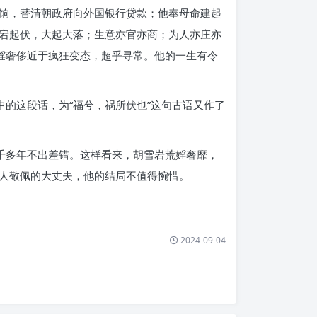
饷，替清朝政府向外国银行贷款；他奉母命建起
宕起伏，大起大落；生意亦官亦商；为人亦庄亦
婬奢侈近于疯狂变态，超乎寻常。他的一生有令
的这段话，为“福兮，祸所伏也”这句古语又作了
千多年不出差错。这样看来，胡雪岩荒婬奢靡，
人人敬佩的大丈夫，他的结局不值得惋惜。
2024-09-04