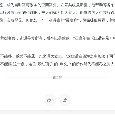
迹，成为当时富可敌国的巨商富贾。左宗棠收复新疆，他帮助筹备军
流行时向百姓施药施粥，被人们称为胡大善人。胡雪岩的人生过程跌
国，实所罕见。但他如一个一夜暴富的“暴发户”，像赌徒般挥霍，荒
荒婬奢侈，迹迥寻常所有，后卒以是致败。”汪康年在《庄谐选录》中
贱不能移，威武不能屈，此之谓大丈夫。”这些话在四海之中检验了两
不能婬”这一点，这位“戴红顶子”的“暴发户”的所作所为不能称之为
正文完
0