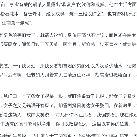
万亩。事业有成的胡某人显露出“暴发户”的浅薄和荒婬。他在生活方
置松石花木，备极奇珍。姬妾成群，筑十三楼以贮之”。也有资料说他
“江南第一豪宅”。
有姿色的美丽女子，就请人说和，身价再高也不计较，而且还会给女
强买民女，通常只过三五天或一两个月，新鲜感一过不喜欢了就给银
衣裳到一个妓女处。那妓女看胡雪岩的穷酸相以为没多少油水，便懒
那叫后悔啊，让老妇人跟着来人去请这位财神。胡雪岩也挺给面子，
，见门口一个苗条女子很是上眼，就盯住多看了几眼，那女子觉察之
，女子之父见钱眼开答应了。胡雪岩择日将这女子娶回。在新房里，
看着这新人，放声大笑说：“前几日你不让我看，我偏要看。现在你还
房中所有的物件都可以拿走，你可以改嫁他人，这里没有你的位置。”
独特的生意经。书中第六十三回写道：“他那经营手段也实在厉害，