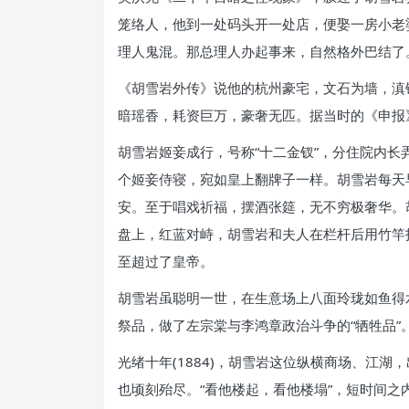
笼络人，他到一处码头开一处店，便娶一房小老
理人鬼混。那总理人办起事来，自然格外巴结了
《胡雪岩外传》说他的杭州豪宅，文石为墙，滇
暗瑶香，耗资巨万，豪奢无匹。据当时的《申报
胡雪岩姬妾成行，号称“十二金钗”，分住院内
个姬妾侍寝，宛如皇上翻牌子一样。胡雪岩每天
安。至于唱戏祈福，摆酒张筵，无不穷极奢华。胡
盘上，红蓝对峙，胡雪岩和夫人在栏杆后用竹竿
至超过了皇帝。
胡雪岩虽聪明一世，在生意场上八面玲珑如鱼得水
祭品，做了左宗棠与李鸿章政治斗争的“牺牲品”
光绪十年(1884)，胡雪岩这位纵横商场、江
也顷刻殆尽。“看他楼起，看他楼塌”，短时间