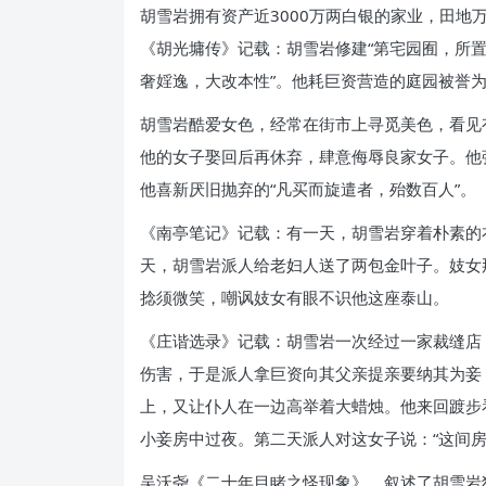
胡雪岩拥有资产近3000万两白银的家业，田地
《胡光墉传》记载：胡雪岩修建“第宅园囿，所
奢婬逸，大改本性”。他耗巨资营造的庭园被誉为
胡雪岩酷爱女色，经常在街市上寻觅美色，看见
他的女子娶回后再休弃，肆意侮辱良家女子。他
他喜新厌旧抛弃的“凡买而旋遣者，殆数百人”。
《南亭笔记》记载：有一天，胡雪岩穿着朴素的
天，胡雪岩派人给老妇人送了两包金叶子。妓女
捻须微笑，嘲讽妓女有眼不识他这座泰山。
《庄谐选录》记载：胡雪岩一次经过一家裁缝店
伤害，于是派人拿巨资向其父亲提亲要纳其为妾
上，又让仆人在一边高举着大蜡烛。他来回踱步
小妾房中过夜。第二天派人对这女子说：“这间
吴沃尧《二十年目睹之怪现象》，叙述了胡雪岩