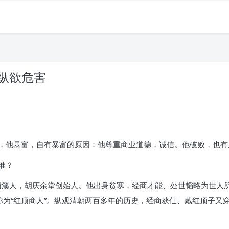
 纵欲危害
，他暴富，自有暴富的原因：他尊重商业道德，诚信。他破败，也有
谁？
，安徽绩溪人，胡庆余堂创始人。他出身贫寒，经商才能、处世韬略为世
称为“红顶商人”。纵观清朝两百多年的历史，经商获仕、戴红顶子又