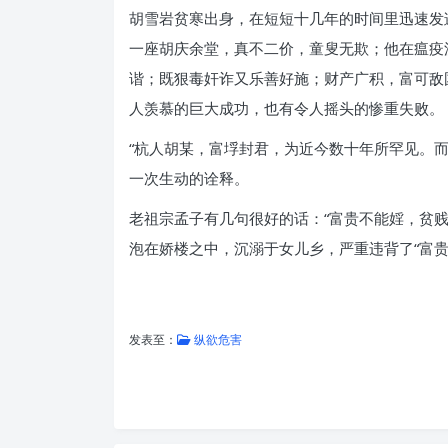
胡雪岩贫寒出身，在短短十几年的时间里迅速发
一座胡庆余堂，真不二价，童叟无欺；他在瘟疫
谐；既狠毒奸诈又乐善好施；财产广积，富可敌
人羡慕的巨大成功，也有令人摇头的惨重失败。
“杭人胡某，富垺封君，为近今数十年所罕见。而
一次生动的诠释。
老祖宗孟子有几句很好的话：“富贵不能婬，贫
泡在娇楼之中，沉溺于女儿乡，严重违背了“富贵
发表至：
纵欲危害