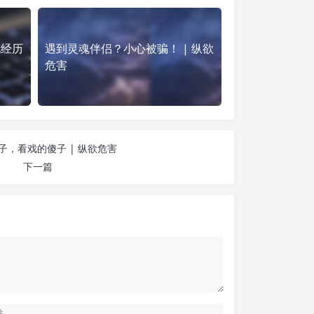
死经历
遇到灵魂伴侣？小心被骗！ | 纵欲
危害
子，看戏的傻子 | 纵欲危害
下一篇