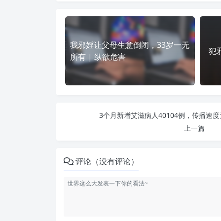
我邪婬让父母生意倒闭，33岁一无
犯
所有 | 纵欲危害
3个月新增艾滋病人40104例，传播速度
上一篇
评论（没有评论）