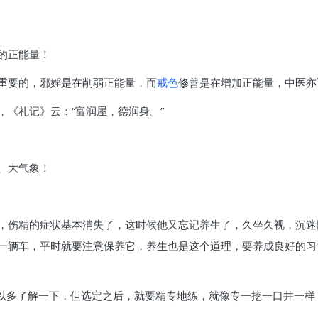
的正能量！
重要的，邪婬是在削弱正能量，而
戒色
修善是在增加正能量，中医亦
《礼记》云：“富润屋，德润身。”
、大气象！
，伤精的症状基本消失了，这时候他又忘记养生了，久坐久视，沉迷
一辆车，平时就要注意保养它，养生也是这个道理，要养成良好的习
可以多了解一下，但选定之后，就要精专地练，就像专一挖一口井一样