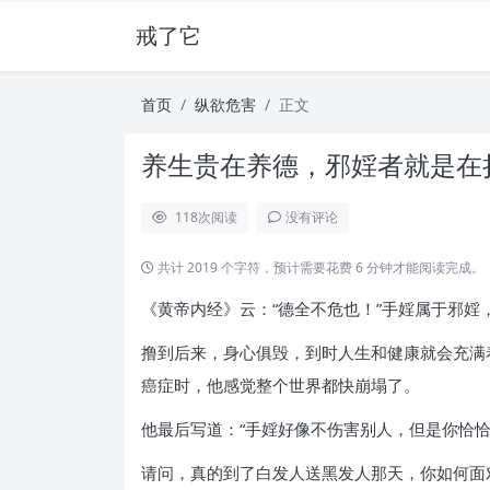
戒了它
首页
纵欲危害
正文
养生贵在养德，邪婬者就是在折
118
次阅读
没有评论
共计 2019 个字符，预计需要花费 6 分钟才能阅读完成。
《黄帝内经》云：“德全不危也！”手婬属于邪婬
撸到后来，身心俱毁，到时人生和健康就会充满
癌症时，他感觉整个世界都快崩塌了。
他最后写道：“手婬好像不伤害别人，但是你恰
请问，真的到了白发人送黑发人那天，你如何面