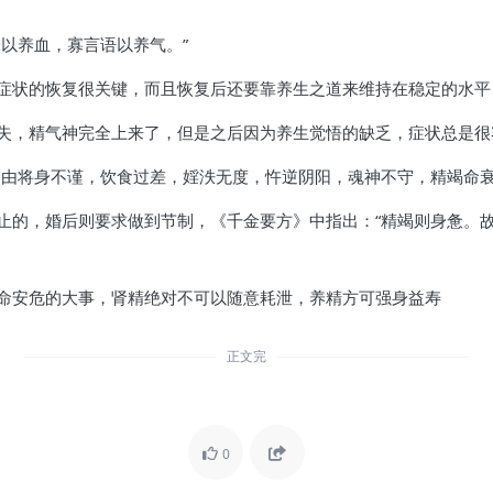
以养血，寡言语以养气。”
症状的恢复很关键，而且恢复后还要靠养生之道来维持在稳定的水平
失，精气神完全上来了，但是之后因为养生觉悟的缺乏，症状总是很
皆由将身不谨，饮食过差，婬泆无度，忤逆阴阳，魂神不守，精竭命衰
止的，婚后则要求做到节制，《千金要方》中指出：“精竭则身惫。
命安危的大事，肾精绝对不可以随意耗泄，养精方可强身益寿
正文完
0