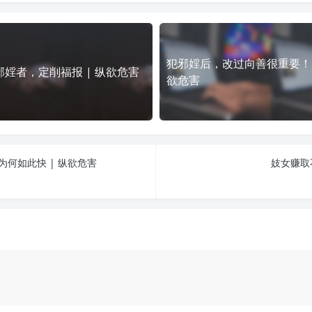
犯邪婬后，改过向善很重要！ 
邪婬者，定削福报 | 纵欲危害
欲危害
为何如此快 | 纵欲危害
妓女赚取