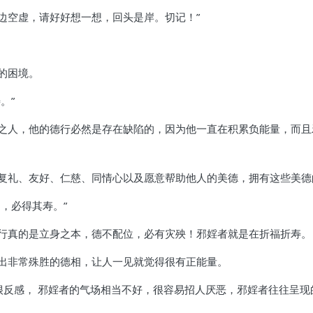
边空虚，请好好想一想，回头是岸。切记！”
的困境。
。”
之人，他的德行必然是存在缺陷的，因为他一直在积累负能量，而且
复礼、友好、仁慈、同情心以及愿意帮助他人的美德，拥有这些美德
，必得其寿。”
行真的是立身之本，德不配位，必有灾殃！邪婬者就是在折福折寿。
出非常殊胜的德相，让人一见就觉得很有正能量。
至很反感， 邪婬者的气场相当不好，很容易招人厌恶，邪婬者往往呈