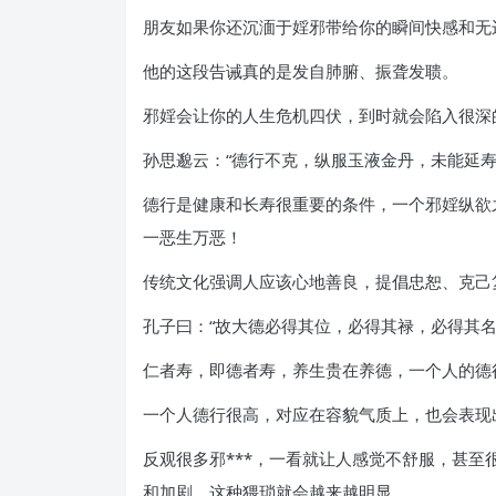
朋友如果你还沉湎于婬邪带给你的瞬间快感和无
他的这段告诫真的是发自肺腑、振聋发聩。
邪婬会让你的人生危机四伏，到时就会陷入很深
孙思邈云：“德行不克，纵服玉液金丹，未能延寿
德行是健康和长寿很重要的条件，一个邪婬纵欲
一恶生万恶！
传统文化强调人应该心地善良，提倡忠恕、克己
孔子曰：“故大德必得其位，必得其禄，必得其名
仁者寿，即德者寿，养生贵在养德，一个人的德
一个人德行很高，对应在容貌气质上，也会表现
反观很多邪***，一看就让人感觉不舒服，甚
和加剧，这种猥琐就会越来越明显。