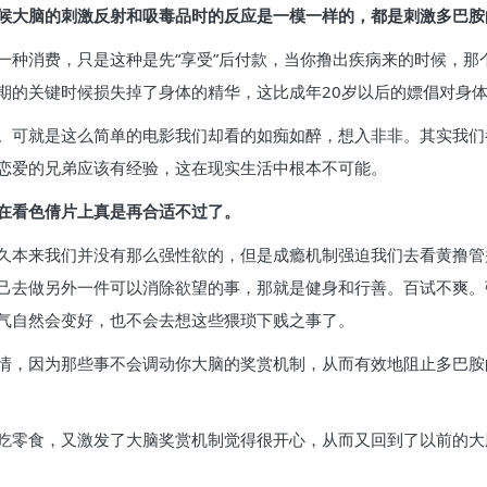
候大脑的刺激反射和吸毒品时的反应是一模一样的，都是刺激多巴胺
一种消费，只是这种是先“享受”后付款，当你撸出疾病来的时候，那
期的关键时候损失掉了身体的精华，这比成年20岁以后的嫖倡对身
。可就是这么简单的电影我们却看的如痴如醉，想入非非。其实我们
恋爱的兄弟应该有经验，这在现实生活中根本不可能。
在看色倩片上真是再合适不过了。
久本来我们并没有那么强性欲的，但是成瘾机制强迫我们去看黄撸管
己去做另外一件可以消除欲望的事，那就是健身和行善。百试不爽。
气自然会变好，也不会去想这些猥琐下贱之事了。
情，因为那些事不会调动你大脑的奖赏机制，从而有效地阻止多巴胺
吃零食，又激发了大脑奖赏机制觉得很开心，从而又回到了以前的大