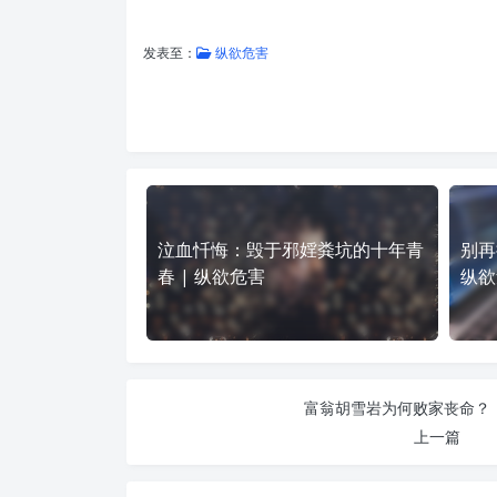
发表至：
纵欲危害
泣血忏悔：毁于邪婬粪坑的十年青
别再
春 | 纵欲危害
纵欲
富翁胡雪岩为何败家丧命？ 
上一篇