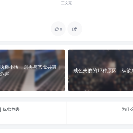
正文完
0
执迷不悟，别再与恶魔共舞 |
戒色失败的17种原因 | 纵欲
危害
| 纵欲危害
为什么