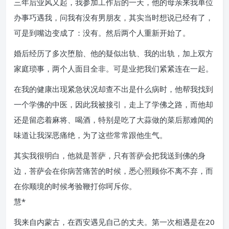
三年后业风又起，我参加工作后的一天，他的母亲来我单位
办事巧遇我，问我有没有男朋友，其实当时想说已经有了，
可是到嘴边变成了：没有。然后两个人重新开始了。
婚后经历了多次堕胎、他的疑似出轨、我的出轨，加上双方
家庭琐事，两个人面目全非。可是业把我们紧紧连在一起。
在我的健康出现紧急状况却查不出是什么病时，他帮我找到
一个学佛的中医，因此我被接引，走上了学佛之路，而他却
还是留恋着麻将、喝酒，特别是吃了大蒜做的菜后那难闻的
味道让我深恶痛绝，为了这些常常跟他生气。
其实我很明白，他就是菩萨，只有菩萨会把我送到佛的身
边，菩萨会在你病苦痛苦的时候，悉心照顾你不离不弃，而
在你顺境的时候考验鞭打你呵斥你。
慧*
我来自内蒙古，在西安遇见自己的丈夫。第一次相遇是在20