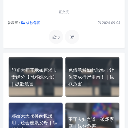
正文完
发表至：
纵欲危害
2024-09-04
0
印光大师开示如何求夫
色倩竟然如此恐怖！让
妻缘分【附邪婬恶报】
你变成行尸走肉！ | 纵
| 纵欲危害
欲危害
邪婬天天吃补药也没
不守夫妇之道，破坏家
用，还会连累父母 | 纵
庭 | 纵欲危害