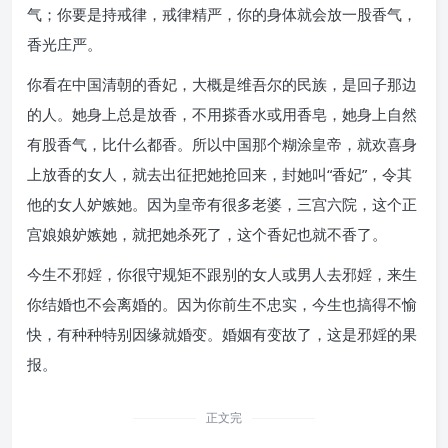
气；你要是持戒律，戒律精严，你的身体就会放一股香气，
香光庄严。
你看在中国清朝的香妃，大概是维吾尔的民族，是回子那边
的人。她身上总是放香，不用搽香水或用香皂，她身上自然
有股香气，比什么都香。所以中国那个糊涂皇帝，就欢喜身
上放香的女人，就去出征把她抢回来，封她叫“香妃”，令其
他的女人妒嫉她。因为皇帝有很多老婆，三宫六院，这个正
宫娘娘妒嫉她，就把她杀死了，这个香妃也就不香了。
今生不邪婬，你很守规矩不跟别的女人或男人去邪婬，来生
你结婚也不会离婚的。因为你前生不忠实，今生也搞得不愉
快，有种种特别因缘就婚变。婚姻有变故了，这是邪婬的果
报。
正文完