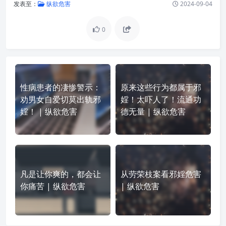
发表至：
纵欲危害
2024-09-04
0
性病患者的凄惨警示：
原来这些行为都属于邪
劝男女自爱切莫出轨邪
婬！太吓人了！流通功
婬！ | 纵欲危害
德无量 | 纵欲危害
凡是让你爽的，都会让
从劳荣枝案看邪婬危害
你痛苦 | 纵欲危害
| 纵欲危害