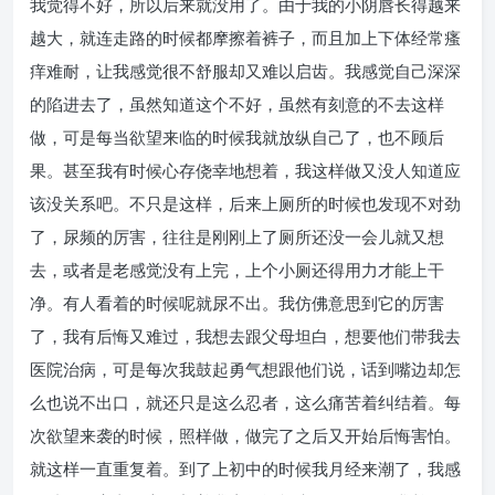
我觉得不好，所以后来就没用了。由于我的小阴唇长得越来
越大，就连走路的时候都摩擦着裤子，而且加上下体经常瘙
痒难耐，让我感觉很不舒服却又难以启齿。我感觉自己深深
的陷进去了，虽然知道这个不好，虽然有刻意的不去这样
做，可是每当欲望来临的时候我就放纵自己了，也不顾后
果。甚至我有时候心存侥幸地想着，我这样做又没人知道应
该没关系吧。不只是这样，后来上厕所的时候也发现不对劲
了，尿频的厉害，往往是刚刚上了厕所还没一会儿就又想
去，或者是老感觉没有上完，上个小厕还得用力才能上干
净。有人看着的时候呢就尿不出。我仿佛意思到它的厉害
了，我有后悔又难过，我想去跟父母坦白，想要他们带我去
医院治病，可是每次我鼓起勇气想跟他们说，话到嘴边却怎
么也说不出口，就还只是这么忍者，这么痛苦着纠结着。每
次欲望来袭的时候，照样做，做完了之后又开始后悔害怕。
就这样一直重复着。到了上初中的时候我月经来潮了，我感