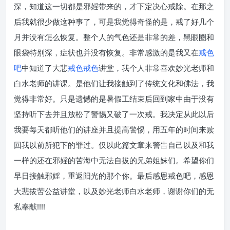
深，知道这一切都是邪婬带来的，才下定决心戒除。在那之
后我就很少做这种事了，可是我觉得奇怪的是，戒了好几个
月并没有怎么恢复。整个人的气色还是非常的差，黑眼圈和
眼袋特别深，症状也并没有恢复。非常感激的是我又在
戒色
吧
中知道了大悲
戒色
戒色
讲堂，我个人非常喜欢妙光老师和
白水老师的讲课。是他们让我接触到了传统文化和佛法，我
觉得非常好。只是遗憾的是暑假工结束后回到家中由于没有
坚持听下去并且放松了警惕又破了一次戒。我决定从此以后
我要每天都听他们的讲座并且提高警惕，用五年的时间来赎
回我以前所犯下的罪过。仅以此篇文章来警告自己以及和我
一样的还在邪婬的苦海中无法自拔的兄弟姐妹们。希望你们
早日接触邪婬，重返阳光的那个你。最后感恩戒色吧，感恩
大悲拔苦公益讲堂，以及妙光老师白水老师，谢谢你们的无
私奉献!!!!