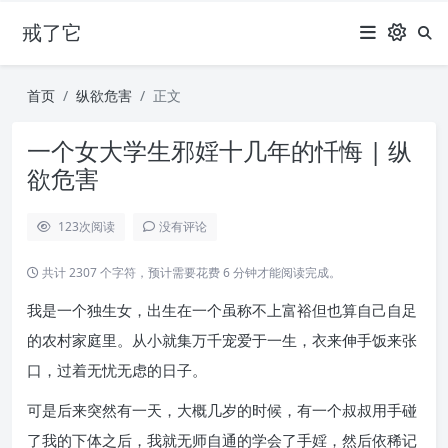
戒了它
首页
纵欲危害
正文
一个女大学生邪婬十几年的忏悔 | 纵
欲危害
123
次阅读
没有评论
共计 2307 个字符，预计需要花费 6 分钟才能阅读完成。
我是一个独生女，出生在一个虽称不上富裕但也算自己自足
的农村家庭里。从小就集万千宠爱于一生，衣来伸手饭来张
口，过着无忧无虑的日子。
可是后来突然有一天，大概几岁的时候，有一个叔叔用手碰
了我的下体之后，我就无师自通的学会了手婬，然后依稀记