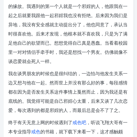
的缘故。我遇到的第一个人就是一个邪婬的人，他跟我在一
起之后就要我跟他一起邪婬我也没有拒绝。后来因为我们是
异地，我没有安全感就主动提出分了，他也同意了，承认当
时很喜欢他。后来才发现，他根本就不喜欢我，只是为了满
足他自己的欲望而已。想想觉得自己真是愚蠢。当看着校园
里一对对情侣手牵手时，我还是想找一个男友。仿佛就像不
谈恋爱就会死人一样。
我在谈男朋友的时候也是很纠结的，一边怕与他发生关系一
边又想与他在一起。然而世上并没有那么好的事，每段感情
都在因为是否发生关系这件事情上戛然而止，因为我还是有
底线的。我觉得可能是自己邪婬心太重，后来又谈了几次恋
爱，每次遇到的都是邪婬的人，而最后总是会不了了之。
终于有天无意上网的时候遇到了
戒色吧
，听说飞翔大哥有一
本专业指导
戒色
的书籍，就下载下来看一下，这才感触颇