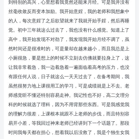
到特别的高兴，心里想着我竟然还能来月经。可是我并没有
丝毫收敛反而变本加励。我开始意婬，我的老师和我想象中
的人，每次意婬了之后欲望就来了我就开始手婬，然后再睡
觉。初中三年就这么过去了，我也没有什么感觉。知道上了
高中，我开始发现不对劲了，我发现我开始月经不调了，虽
然时间还是很准时的，可是量却在越来越小，而且我总是上
小厕很急，要是想上的时候不立刻去仿佛就要拉身上了，这
让我非常着急，我一边着急着一遍面临着高考的压力，也没
有跟任何人说，日子就这么一天天过去了，在备考期间，我
虽然很努力地上课很用工的学习，可是成绩就是上不去。老
师感觉听不懂还特别容易走神。我记性也不好，高二文理分
科的时候就选了理科，因为不用背那些东西。可是我感觉我
的理解力很差，上课根本就跟不上老师的步伐，而且特别容
易开小差，等我回过神来老师已经讲到下一个话题了。那段
时间我每天都在担心，想着我以后没救了，我是个独生女我