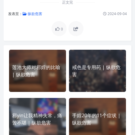
正文完
发表至：
纵欲危害
2024-09-04
0
莲池大师对邪婬的比喻
戒色是专用药 | 纵欲危
| 纵欲危害
害
邪yin让我精神失常，痛
手婬20年的11个症状 |
苦不堪 | 纵欲危害
纵欲危害