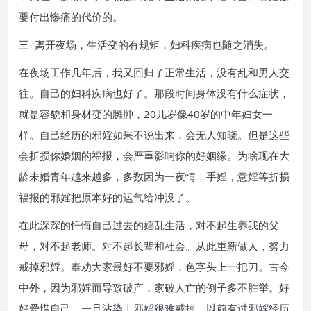
要付出惨痛的代价的。
三 离开夜场，生活变的有规矩，妇科疾病也随之消失。
在夜场工作几年后，我又回归了正常生活，没有乱和男人交
往。自己的妇科疾病也好了。那段时间身体没有什么症状，
就是容貌和身材变的臃肿，20几岁像40岁的中年妇女一
样。自己经历的邪婬如果不说出来，会无人知晓。但是这些
会折损你婚姻的福报，会严重影响你的好姻缘。为啥现在大
龄未婚青年越来越多，多数因为一夜情，手婬，意婬等折损
福报的邪婬把原本好的运气给冲没了。
在此深深的忏悔自己过去的婬乱生活，对不起生养我的父
母，对不起老师。对不起长辈和社会。从此重新做人，努力
戒掉邪婬。奉劝大家最好不要邪婬，色字头上一把刀。古今
中外，因为邪婬而导致破产，家破人亡的例子多不胜举。好
好爱惜自己，一旦沾染上邪婬很难戒掉。以前有过邪婬经历