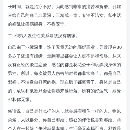
长时间。就是治疗不好。为此感到非常的痛苦和折磨。邪婬
带给自己的痛苦非常深，三精成一毒，专治不洁女。私生活
的婬乱让疾病缠身，不得安宁。
二 和男人发生性关系导致没有姻缘。
自己由于业障深重，造了无量无边的邪婬罪业，导致现在30
多岁了还没有姻缘。走到哪里都会让人瞧不起和侮辱。从来
没有正经的谈过恋爱，感召的都是花花公子和玩弄我身体的
男性。所以，每次被男人伤害的时候都非常痛苦。都是自己
邪婬，不洁身自好惹的祸。现在肠子都悔青了。身体是自己
的，放纵和纵欲只会让你越来越堕落。所有的好运气，姻缘
都和你无缘。
俗话说，自己是什么样的人，就会感召和你一样的人。物以
类聚，人以群分。你自己邪婬，感召的伴侣也喜欢邪婬。两
个人在一起除了争吵就是离婚，生活毫无幸福可言。邪婬是