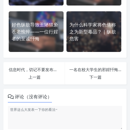
好色纵欲导致丑陋猥亵
为什么科学家将色倩称
苍老憔悴——一位行婬
之为新型毒品？ | 纵欲
者的至诚忏悔
危害
信息时代，切记不要发布引人婬念的东西 | 纵欲危害
一名在校大学生的邪婬忏悔录 | 纵欲危害
上一篇
下一篇
评论（没有评论）