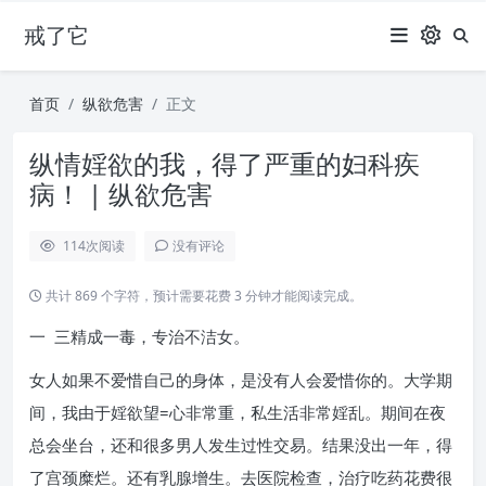
戒了它
首页
纵欲危害
正文
纵情婬欲的我，得了严重的妇科疾
病！ | 纵欲危害
114
次阅读
没有评论
共计 869 个字符，预计需要花费 3 分钟才能阅读完成。
一 三精成一毒，专治不洁女。
女人如果不爱惜自己的身体，是没有人会爱惜你的。大学期
间，我由于婬欲望=心非常重，私生活非常婬乱。期间在夜
总会坐台，还和很多男人发生过性交易。结果没出一年，得
了宫颈糜烂。还有乳腺增生。去医院检查，治疗吃药花费很