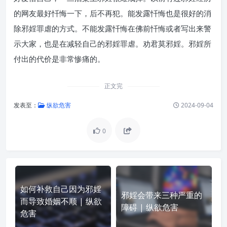
的网友最好忏悔一下，后不再犯。能发露忏悔也是很好的消
除邪婬罪虐的方式。不能发露忏悔在佛前忏悔或者写出来警
示大家，也是在减轻自己的邪婬罪虐。劝君莫邪婬。邪婬所
付出的代价是非常惨痛的。
正文完
发表至：
纵欲危害
2024-09-04
0
如何补救自己因为邪婬
邪婬会带来三种严重的
而导致婚姻不顺 | 纵欲
障碍 | 纵欲危害
危害