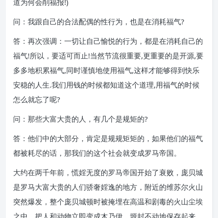
道为何会削福报!)
问：我跟自己的合法配偶的性行为，也是在消耗福气?
答：再次强调：一切让自己愉悦的行为，都是在消耗自己的
福气!所以，要适可而止!当然节流很重要,更重要的是开源,要
多多地积累福气,同时谨慎地使用福气,这样才能够得到快乐
安稳的人生.我们用钱的时候都知道这个道理,用福气的时候
怎么就忘了呢?
问：那些大富大贵的人，有几个是规矩的?
答：他们中的大部分，肯定是规规矩矩的，如果他们的福气
都被耗尽的话，那我们的这个社会就变成罗马帝国。
大约在两千年前，慌婬无度的罗马帝国开始了衰败，庞贝城
是罗马大富大贵的人们骄奢婬逸的地方，附近的维苏尔火山
突然爆发，整个庞贝城顿时被掩埋在高温和剧毒的火山尘埃
之中，把人和动物立即变成木乃伊，塬封不动地保存起来，