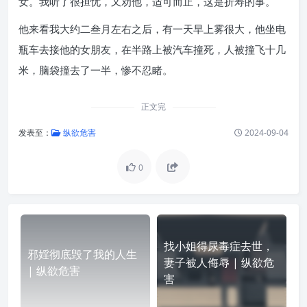
女。我听了很担忧，又劝他，适可而止，这是折寿的事。
他来看我大约二叁月左右之后，有一天早上雾很大，他坐电
瓶车去接他的女朋友，在半路上被汽车撞死，人被撞飞十几
米，脑袋撞去了一半，惨不忍睹。
正文完
发表至：
纵欲危害
2024-09-04
0
找小姐得尿毒症去世，
邪婬彻底毁了我的人生
妻子被人侮辱 | 纵欲危
| 纵欲危害
害