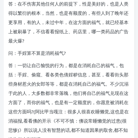
答：在不伤害其他任何人的前提下，性是美好的，也是人类
得以繁衍的根本，当然，也是有额度的，有些人到了晚年还
更享用，有的人，未过中年，在这方面的福气，就已经基本
上被刷暴了，不信看看报纸上、药店里，哪一类药品的广告
最火爆?
问：手婬算不算是消耗福气?
答：一切让自己愉悦的行为，都是在消耗自己的福气，包
括：手婬、偷窥、看各类色倩婬秽信息，甚至，看看街头那
些身材惹火的女郎等等，都是在消耗自己的福气。不少沉溺
于此的人，大多数都非常落魄，他们将自己的福气兑现在这
方面了，而你的福气，也是有一定额度的，你愿意被消耗在
这些方面吗?(阿比甲当嘎注：很多人很喜欢睡懒觉,这也是在
消福报,看看佛的开示《不可不慎：佛说常睡懒觉的过患(很
悲惨)》所以说人没有智慧的话,都不知道因果的取舍,都不知