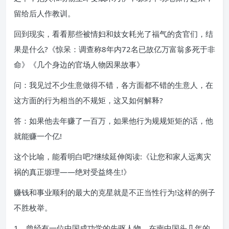
留给后人作教训。
回到现实，看看那些被情妇和妓女耗光了福气的贪官们，结
果是什么?《惊呆：调查称8年内72名已故亿万富翁多死于非
命》《几个身边的官场人物因果故事》
问：我见过不少生意做得不错，各方面都不错的生意人，在
这方面的行为相当的不规矩，这又如何解释?
答：如果他去年赚了一百万，如果他行为规规矩矩的话，他
就能赚一个亿!
这个比喻，能看明白吧?继续延伸阅读:《让您和家人远离灾
祸的真正塬理——绝对受益终生!》
赚钱和事业顺利的最大的克星就是不正当性行为!这样的例子
不胜枚举。
1、曾经有一位中国成功学的先驱人物，在南中国头几年的