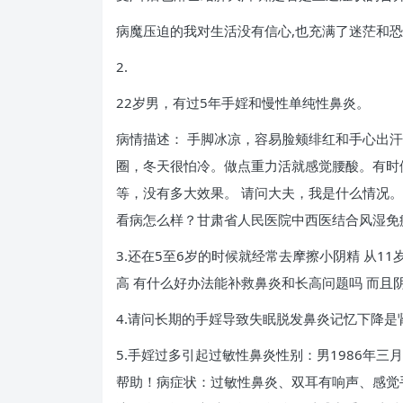
病魔压迫的我对生活没有信心,也充满了迷茫和恐惧
2.
22岁男，有过5年手婬和慢性单纯性鼻炎。
病情描述： 手脚冰凉，容易脸颊绯红和手心出
圈，冬天很怕冷。做点重力活就感觉腰酸。有时
等，没有多大效果。 请问大夫，我是什么情况
看病怎么样？甘肃省人民医院中西医结合风湿免
3.还在5至6岁的时候就经常去摩擦小阴精 从11
高 有什么好办法能补救鼻炎和长高问题吗 而且
4.请问长期的手婬导致失眠脱发鼻炎记忆下降
5.手婬过多引起过敏性鼻炎性别：男1986年
帮助！病症状：过敏性鼻炎、双耳有响声、感觉