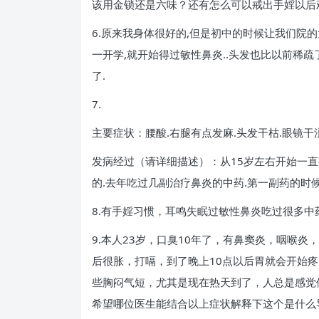
该用金锁还是六味？还有怎么可以戒出手婬以后
6.原来我身体很好的,但是初中的时候让我们院
一开学,就开始得过敏性鼻炎..头发也比以前稀疏
了.
7.
主要症状：腰酸.右腿有点发麻.头发干枯.眼镜干
发病经过（请详细描述）：从15岁左右开始一
的.去年吃过几副治疗鼻炎的中药.第一副药的时
8.有手婬习惯，耳鸣失眠过敏性鼻炎吃过很多
9.本人23岁，口臭10年了，有鼻窦炎，咽喉
后很胀，打嗝，到了晚上10点以后胃就会开始
些胸闷气短，尤其是现在热天到了，人总是感觉
希望哪位医生能结合以上症状解释下这个是什么