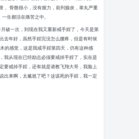
早泄， 骨骼很小，没有握力，前列腺炎，睾丸严重
， 一生都活在痛苦之中。
两个月破一次，到现在我又重新戒手婬了，今天是第
比去年好，虽然手婬完没怎么腰疼，但是有时候
麻木的感觉，这是我戒手婬第四天，仍有这种感
，我从现在已经励志必须要戒掉手婬了，实在是
定要戒掉手婬，还有就是请教飞翔大哥，我脸上
说出来啊，太尴尬了吧？这该死的手婬，我一定