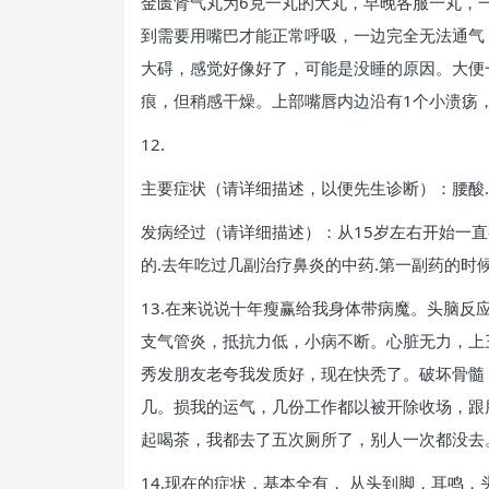
金匮肾气丸为6克一丸的大丸，早晚各服一丸，
到需要用嘴巴才能正常呼吸，一边完全无法通气
大碍，感觉好像好了，可能是没睡的原因。大便
痕，但稍感干燥。上部嘴唇内边沿有1个小溃疡
12.
主要症状（请详细描述，以便先生诊断）：腰酸.右
发病经过（请详细描述）：从15岁左右开始一
的.去年吃过几副治疗鼻炎的中药.第一副药的时
13.在来说说十年瘦赢给我身体带病魔。头脑
支气管炎，抵抗力低，小病不断。心脏无力，上
秀发朋友老夸我发质好，现在快秃了。破坏骨髓
几。损我的运气，几份工作都以被开除收场，跟
起喝茶，我都去了五次厕所了，别人一次都没去
14.现在的症状，基本全有， 从头到脚，耳鸣