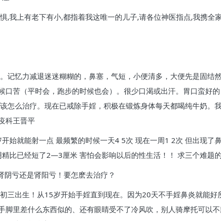
,我上有老下有小,都指着我这唯一的儿子,请各位神医指点,我携全家
汗。记忆力减退迷迷糊糊的，鼻塞，气短，小便清多，大便先是固结
候口苦（平时会，跑步的时候也会）。很少口渴或出汗。胃口蛮好的
。该怎么治疗。现在已戒除手婬，积极在锻炼身体每天都喝纯牛奶。
疫科王晋平
岁开始就能射一点 最频繁的时候一天4 5次 现在一周1 2次 但出
阴精比已经短了2—3厘米 害怕会影响以后的性生活！！ 求三个难题
是肾阴亏还是肾阳亏！要怎麽去治疗？
三月初三出生！从15岁开始手婬直到现在。因为20天不手婬鼻炎就能
手脚里差什么东西似的、还有眼睛受不了冷风吹，别人骑摩托可以不