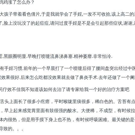
鸡鸡涨了怎么办？
的大孩子带着看色倩片,于是我就学会了手婬,一发不可收拾,该上高二的
了,脸上没玩没了的起痘痘,请问过度手婬是不是会引起那些症状,谢谢
涩.黑眼圈明显.早晚打喷嚏流鼻涕鼻塞.精神萎靡.非常怕冷.
直有手婬习惯.前年的一个早晨打了一个喷嚏后得了腰间盘突出经过中
候效果很好.后来怎么吃都没效果就去做了鼻炎手术.去年还做了一个阑
中药疗效不佳我不知道该如何去治了请专家给我一个好的治疗方案吧
炎，舌头上面长了很多小疙瘩，平时喉咙里痰很多，稀白色的。舌苔有
疼，早上起来感觉胃里面有鼓很强的酸水。大便稀，不成型，有时候
体内很热，但是用手摸下身上也不热，有时候呼吸困难。最关键的是
导致的。。。