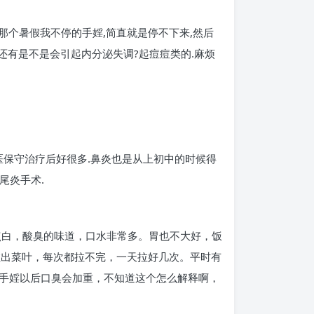
那个暑假我不停的手婬,简直就是停不下来,然后
,还有是不是会引起内分泌失调?起痘痘类的.麻烦
医保守治疗后好很多.鼻炎也是从上初中的时候得
尾炎手术.
点白，酸臭的味道，口水非常多。胃也不大好，饭
拉出菜叶，每次都拉不完，一天拉好几次。平时有
手婬以后口臭会加重，不知道这个怎么解释啊，