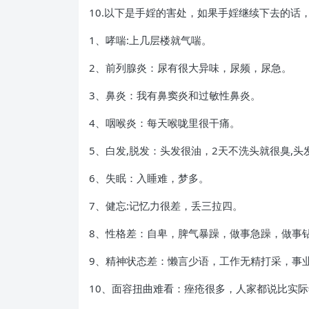
10.以下是手婬的害处，如果手婬继续下去的话
1、哮喘:上几层楼就气喘。
2、前列腺炎：尿有很大异味，尿频，尿急。
3、鼻炎：我有鼻窦炎和过敏性鼻炎。
4、咽喉炎：每天喉咙里很干痛。
5、白发,脱发：头发很油，2天不洗头就很臭,
6、失眠：入睡难，梦多。
7、健忘:记忆力很差，丢三拉四。
8、性格差：自卑，脾气暴躁，做事急躁，做事
9、精神状态差：懒言少语，工作无精打采，事
10、面容扭曲难看：痤疮很多，人家都说比实际