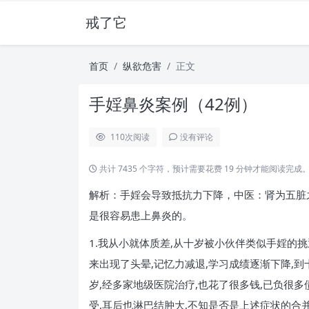
戒了它
首页
纵欲危害
正文
手婬鼻炎案例（42例）
110
次阅读
没有评论
共计 7435 个字符，预计需要花费 19 分钟才能阅读完成
解析：手婬会导致抵抗力下降，中医：肾为五脏
是很容易患上鼻炎的。
1.我从小就体质差,从十岁被小伙伴类似手婬的挑
来出现了头晕,记忆力减退,学习成绩逐渐下降,到
岁,经多家地级医院治疗,也花了很多钱,已负很多
受,耳后也淋巴结肿大,不知是否是上述症状的合并