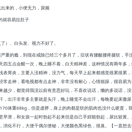
流出来的，小便无力，尿频
的就容易拉肚子
点了）、白头发、视力不好了。
，很严重的瘾，到现在戒除已经三个多月了，症状有腰酸腰疼腿软，手
天四五点会醒一次，晚上睡不着，白天精神差，这种情况有两年多，
浅表胃炎，主要人没精神，没力气，每天早上起来都感觉很累很累，
经常走神，看电视都有点走神，非常没有耐心，心情烦躁，很容易为
来越少，都觉得我没以前有意思好玩，不喜欢说话，懒的多说话，没
汗，出汗非常多主要就是头汗，晚上睡觉不会出汗，每晚要起床撒尿
170体重68kg，但是虚胖，身上的肉都是软的肌肉也没什么硬度
坚早泄，和女孩一起时勃起不起来但是自己手婬能勃起，尿比较黄。
，消化不行，大便干偶尔便秘，大便颜色黑绿色，很臭。【一直想去