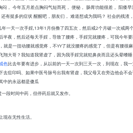
 胸闷， 今年五月差点胸闷气短而死， 便秘， 肠胃功能很差， 阳痿
，还有挺多的症状 醒醒吧，朋友们， 难道想成为我吗？ 社会的残渣
有几年一天一次手婬,13年1月份撸了四五次，然后戒2个月破一次戒
后半夜，然后还每天手婬，导致了腰疼，手婬完就腰疼，可我今年要
疼，就是一扭动腰就感觉疼，不YY了就没腰疼的感觉了，但是有腰很
飞翔大哥？我知道我肾虚了，因为我手婬完就犯鼻炎而且还头晕嗜睡
戒色
比去年要有进步，从以前的一天一次到三天一次，到现在，我一
下去痘印吗、如果中医号脉号出我有肾虚，我父母又在旁边他会不会
其中的永远都是傻瓜
吃过一段时间中药，但停药后就又发作。
上现在无性生活。