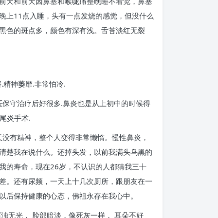
大前天和前天因鼻塞和喉咙痛整晚睡不着觉，鼻塞
晚上11点入睡，头有一点发烧的感觉，但没什么
黑色的斑点多，颜色有深有浅。舌苔淡红无裂
精神萎靡.非常怕冷.
医保守治疗后好很多.鼻炎也是从上初中的时候得
尾炎手术.
天没有精神，整个人变得非常懒惰。慢性鼻炎，
清楚我在说什么。还掉头发，以前我满头乌黑的
我的寿命，现在26岁，不认识的人都猜我三十
差。还有尿频，一天上十几次厕所，跟朋友在一
以后保持健康的心态，佛祖永存在我心中。
浑浊无光， 脸部暗淡，像死灰一样， 耳朵不好