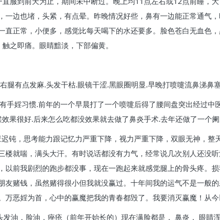
一直服到前天为止，期间未中断过。晚上均11点左右或12点前睡，
，一边也堵，头紧，有点晕。昨晚情况好些，鼻有一边能正常通气，
一直正常，小便多，感觉比每天喝下的水还要多。脸色苍白无血色，
，触之即痛。眼睛黯淡，下部偏黄。
腿有点发麻.头发干枯.眼镜干涩.黑眼圈明显.早晚打喷嚏流鼻涕鼻塞.
直有手婬习惯.前年的一个早晨打了一个喷嚏后得了腰间盘突出经过中
候效果很好.后来怎么吃都没效果就去做了鼻炎手术.去年还做了一个阑
反应迟钝，思考能力跟记忆力严重下降，视力严重下降，双眼无神，整
三楼就喘，满头大汗。有时说话都没有力气，经常说几次别人还没听
，以前我剧烈的跑步都没事，现在一跑起来就感觉腿上的骨头疼。损
朋友赌钱，虽然赌得很小但我就没赢过。十年间我的运气不是一般的
。万恶婬为首，心中的赢魔把我的青春都毁了。我要消灭赢魔！从今
，头发油，脸油，痤疮（前年开始长的）现在满脸都是， 鼻炎， 眼睛