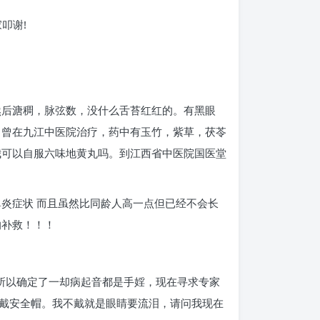
叩谢!
然后溏稠，脉弦数，没什么舌苔红红的。有黑眼
 曾在九江中医院治疗，药中有玉竹，紫草，茯苓
我可以自服六味地黄丸吗。到江西省中医院国医堂
现了鼻炎症状 而且虽然比同龄人高一点但已经不会长
的补救！！！
好所以确定了一却病起音都是手婬，现在寻求专家
戴安全帽。我不戴就是眼睛要流泪，请问我现在