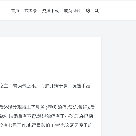
首页
戒者录
资源下载
戒为良药
之主，肾为气之根。而肺开窍于鼻，沉迷手婬，
渐发现得上了鼻炎 (症状,治疗,预防,常识),后
炎 ,结婚后有不育,经过治疗有了小孩,现在已两
,没有心思工作,也严重影响了生活,这两天嗓子难