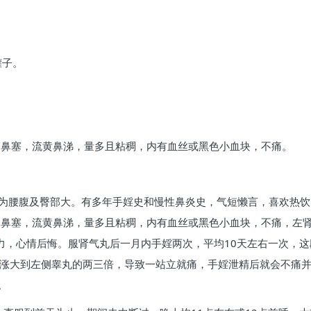
罐子。
，鼻塞，流黄鼻涕，量多且粘稠，内有血丝或黑色小血块，不痛。
，主要为腰腹及臀部大。有多年手婬史和慢性鼻炎史，气短懒言，喜欢
，鼻塞，流黄鼻涕，量多且粘稠，内有血丝或黑色小血块，不痛，左肾
无力，心情后悔。服肾气丸后一月内手婬两次，平均10天左右一次，
气涨大到左侧睾丸的两三倍，导致一站立就痛，手婬泄精后就会不痛并
。