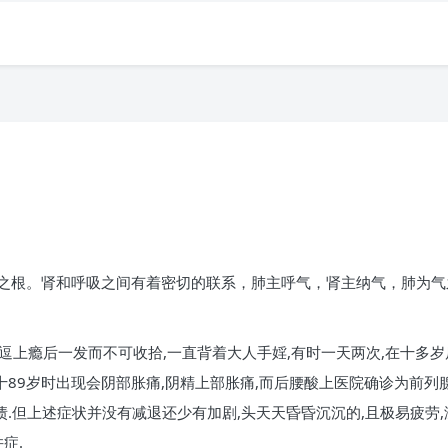
。
之根。肾和呼吸之间有着密切的联系，肺主呼气，肾主纳气，肺为气
逗上瘾后一发而不可收拾,一直背着大人手婬,有时一天两次,在十多岁后逐
十89岁时出现会阴部胀痛,阴精上部胀痛,而后腰酸上医院确诊为前列腺
债.但上述症状并没有减退还少有加剧,头天天昏昏沉沉的,且极易疲劳
症.