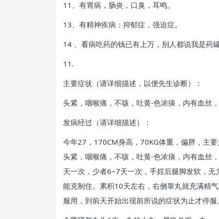
11、有胃病，肠炎，口臭，耳鸣。
13、有精神疾病：抑郁症，强迫症。
14 、看病吃药的钱已有上万，别人都说我是药
11.
主要症状（请详细描述，以便先生诊断）：
头紧，咽喉痛，不咳，吐黄-色浓痰，内有血丝
发病经过（请详细描述）：
今年27，170CM身高，70KG体重，偏胖
头紧，咽喉痛，不咳，吐黄-色浓痰，内有血丝
天一次，少者6~7天一次，手婬后腿脚发软，
能克制住。累积10天左右，右侧睾丸就充满精
服用，到前天开始出现前所说的症状为止才停服