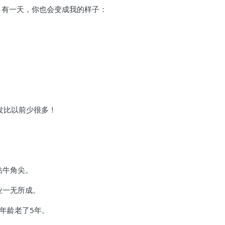
，有一天，你也会变成我的样子：
头发比以前少很多！
钻牛角尖。
业一无所成。
年龄老了5年。