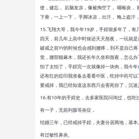
使，健忘， 后脑发凉，像被掏空了， 咽喉炎，
下垂，一上一下， 手脚冰凉，出汗， 晚上盗汗
15.飞翔大哥，我今年19岁，手婬很多年了，
四天，前几年上高中时候还天天熬夜，一玩就是
破戒之前YY的时候也会感到腰疼，到不是自己
觉，腰部狠麻木，我还长年久坐和熬夜，怎么办
怕了太怕了，手婬完一次就像掉一块肉，我今年
还有红的痘印我准备去看看中医，吃掉中药可以
要戒掉，我已经知道这东西只会害死你了，沉迷
16.有10年的手婬史，去多家医院问询过，也
有一子，无前列腺等炎症，
结婚三年，已经戒掉手婬，夫妻分居两地，基本
有过敏性鼻炎。