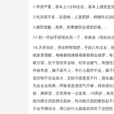
1.早泄严重，基本上1分钟左右，基本上感觉是
2.吃东西不多，容易饱，人显肥胖，稍微吃点凉
3.腰部发酸，发疼。按摩腰部会感觉舒服。。
17.初一开始手婬现在高一了，有鼻炎（现在好
18.大哥你好，求你帮帮我吧，手婬八年左右
眠多梦易醒，每晚都很难睡着睡着都会做梦，每
吸引我，肚子里经常会响，经常会嗳气，有慢性
作效率差，脑子跟不上，学什么都学不会，脑子
是控制不住会发火，交际方面更是不行，朋友越
为走走会很累，呼吸老是感觉气不够，很容易出
粗，脚掌宽，舌苔厚有一点发黄，19周岁，身高
因为脾主四肢脾主肌肉，性功能方面阳痿勃起不
不会手脚冰冷，胃口好什么都喜欢吃吃了还想吃