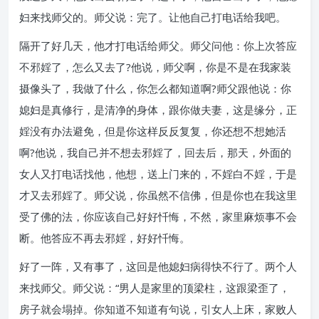
妇来找师父的。师父说：完了。让他自己打电话给我吧。
隔开了好几天，他才打电话给师父。师父问他：你上次答应
不邪婬了，怎么又去了?他说，师父啊，你是不是在我家装
摄像头了，我做了什么，你怎么都知道啊?师父跟他说：你
媳妇是真修行，是清净的身体，跟你做夫妻，这是缘分，正
婬没有办法避免，但是你这样反反复复，你还想不想她活
啊?他说，我自己并不想去邪婬了，回去后，那天，外面的
女人又打电话找他，他想，送上门来的，不婬白不婬，于是
才又去邪婬了。师父说，你虽然不信佛，但是你也在我这里
受了佛的法，你应该自己好好忏悔，不然，家里麻烦事不会
断。他答应不再去邪婬，好好忏悔。
好了一阵，又有事了，这回是他媳妇病得快不行了。两个人
来找师父。师父说：“男人是家里的顶梁柱，这跟梁歪了，
房子就会塌掉。你知道不知道有句说，引女人上床，家败人