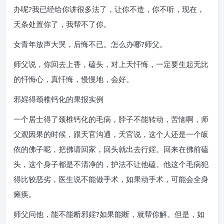
办呢?我已经给你讲很多法了，让你不造，你不听，现在，
天条处置你了，我帮不了你。
女青年放声大哭，后悔不已。怎么办哪?师父。
师父说，你回去上香，磕头，对上天忏悔，一定要生起无比
的忏悔心，真忏悔，慢慢地，会好。
邪婬得颈椎钙化的果报实例
一个居士得了颈椎钙化的毛病，脖子不能转动，苦恼啊，师
父观因果的时候，跟天官沟通，天官说，这个人还是一个皈
依的佛子呢，把佛请回家，回头就出去行婬。回来在佛前磕
头，这个身子都是不清净的，护法不让他磕。他这个毛病犯
得比较恶劣，医生说不能做手术，如果动手术，可能会全身
瘫痪。
师父问他，能不能断邪婬?如果能断，就帮你解。但是，如