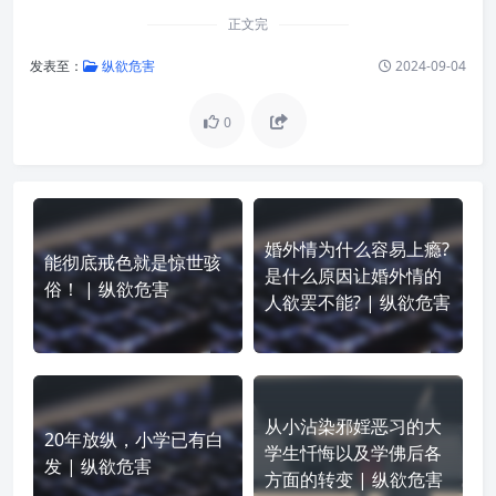
正文完
发表至：
纵欲危害
2024-09-04
0
婚外情为什么容易上瘾?
能彻底戒色就是惊世骇
是什么原因让婚外情的
俗！ | 纵欲危害
人欲罢不能? | 纵欲危害
从小沾染邪婬恶习的大
20年放纵，小学已有白
学生忏悔以及学佛后各
发 | 纵欲危害
方面的转变 | 纵欲危害