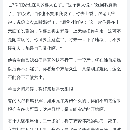
亡?你们家现在真的要人亡了。”这个男人说：“这回我真断
了。”师父说：“你也不要跟我说了，你去上香，跟老天爷
说，说你这次真断邪婬了。”师父对他说：“这一次你是在上
天面前发誓的，你要是再去邪婬，上天会把你拿走，这可不
是闹着玩的。你可要注意点了。将来一旦下了地狱，可不要
怪别人，都是自己造作啊。”
他看看自己媳妇病得真的快不行了，一咬牙，就在佛前发愿
以后再不邪婬了。你看这个末法众生，真是刚强难化，这么
不能舍下五欲六尘。
眷属之间邪婬，强奸亲属得大果报
有的人跟眷属邪婬，如跟兄弟媳妇什么的，你们不知道这果
报会有多么严重，这种邪婬，是人间灾难的开始啊。
有个人还很年轻，二十多岁，得了双肾坏死的毛病，死了。
之前找过师父观因果，这个人是强奸了他姐夫的妹妹。男孩