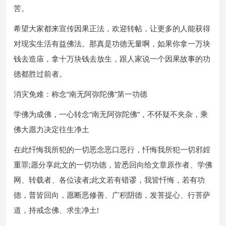
苦。
希望大家都来宣传因果正法，欢迎转帖，让更多的人能获得
对现实生活有益佛法。那真是功德无量啊，如果你拿一万块
钱去造庙，拿十万块钱去放生，跟人家说一个因果故事的功
德都胜过前者。
消灾免难：称念“南无阿弥陀佛”第一功德
学佛为成佛，一心转念“南无阿弥陀佛”，不怀疑不夹杂，乘
佛大愿力决定往生净土
在此忏悔我所犯的一切恶念恶口恶行，忏悔我所犯一切邪婬
重罪;愿分享此文的一切功德，皆悉回向给文章原作者、学佛
网、转载者、各位读者;此文若有错谬，我皆忏悔，若有功
德，普皆回向，愿断恶修善、广积阴德，发菩提心、行菩萨
道，持戒念佛、求生净土!