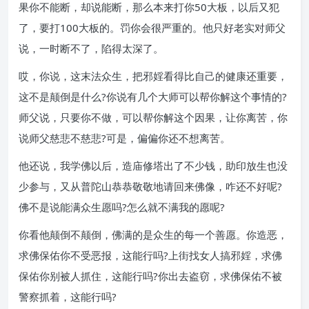
果你不能断，却说能断，那么本来打你50大板，以后又犯
了，要打100大板的。罚你会很严重的。他只好老实对师父
说，一时断不了，陷得太深了。
哎，你说，这末法众生，把邪婬看得比自己的健康还重要，
这不是颠倒是什么?你说有几个大师可以帮你解这个事情的?
师父说，只要你不做，可以帮你解这个因果，让你离苦，你
说师父慈悲不慈悲?可是，偏偏你还不想离苦。
他还说，我学佛以后，造庙修塔出了不少钱，助印放生也没
少参与，又从普陀山恭恭敬敬地请回来佛像，咋还不好呢?
佛不是说能满众生愿吗?怎么就不满我的愿呢?
你看他颠倒不颠倒，佛满的是众生的每一个善愿。你造恶，
求佛保佑你不受恶报，这能行吗?上街找女人搞邪婬，求佛
保佑你别被人抓住，这能行吗?你出去盗窃，求佛保佑不被
警察抓着，这能行吗?