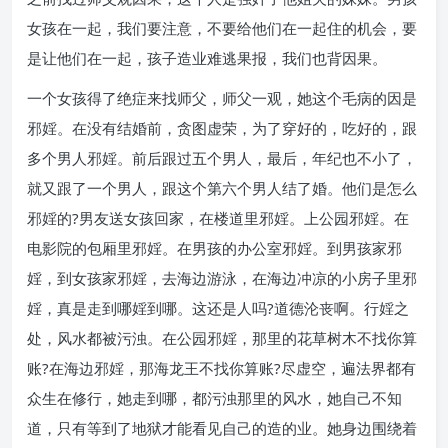
女孩在一起，我们要注意，不要给他们在一起住的机会，要
是让他们在一起，孩子造业难逃果报，我们也背因果。
一个女孩得了绝症来找师父，师父一观，她这个毛病的因是
邪婬。在没有结婚前，贪图虚荣，为了穿好的，吃好的，跟
多个男人邪婬。前后跟过五个男人，最后，年纪也不小了，
就又跟了一个男人，跟这个第六个男人结了婚。他们是怎么
邪婬的?男友送女孩回家，在楼道里邪婬。上公园邪婬。在
电影院的包厢里邪婬。在男孩的办公室邪婬。到男孩家邪
婬，到女孩家邪婬，去海边游泳，在海边冲凉的小房子里邪
婬，真是走到哪婬到哪。这还是人吗?道德沦丧啊。行婬之
处，风水都被污浊。在公园邪婬，那里的花草树木不找你算
账?在海边邪婬，那海龙王不找你算账?尽虚空，遍法界都有
众生在修行，她走到哪，都污浊那里的风水，她自己不知
道，只有等到了地狱才能看见自己的造的业。她身边围绕着