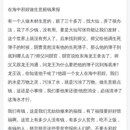
在海中邪婬做生意赔钱果报
有一个人做木材生意的，赔了三十多万，找大仙，弄了很办
法，花了不少钱，没有用。要是大仙写张符能让我们发财，
这个世界上就没有穷人了。后来找到师父。师父给他调生死
簿子的时候，阴曹竟然没有他的生死簿子。那么他的簿子到
底到哪儿去了?师父问阴官，阴官说给东海龙王拿去了。师
父又跟龙王沟通，问龙王为什么要把他的簿子沉到海底来?
龙王说，你知道他干啥了?他跟一个女人在海中邪婬。我们
的水是万物之灵，污浊了水，就是污浊了万物。做生意赔点
钱，这还是小事情，我们要他来还债!他想消业，必须清净了
这海水才行。
我们有钱，这是我们无始劫修来的福报，有了福报要好好惜
福啊。这世上有多少人没有钱，有多少人贫穷，吃不上饭，
有钱的人，慈悲慈悲这些受贫穷报的人们吧。不要去邪婬