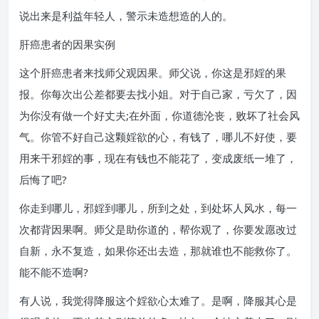
说出来是利益年轻人，警示未造想造的人的。
肝癌患者的因果实例
这个肝癌患者来找师父观因果。师父说，你这是邪婬的果
报。你每次出公差都要去找小姐。对于自己家，亏欠了，因
为你没有做一个好丈夫;在外面，你道德沦丧，败坏了社会风
气。你管不好自己这颗婬欲的心，有钱了，哪儿不好使，要
用来干邪婬的事，现在有钱也不能花了，变成废纸一堆了，
后悔了吧?
你走到哪儿，邪婬到哪儿，所到之处，到处坏人风水，每一
次都背因果啊。师父是助你道的，帮你观了，你要发愿改过
自新，永不复造，如果你还出去造，那就谁也不能救你了。
能不能不造啊?
有人说，我觉得降服这个婬欲心太难了。是啊，降服其心是