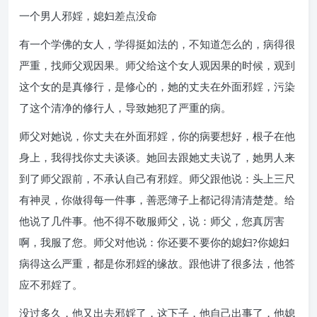
一个男人邪婬，媳妇差点没命
有一个学佛的女人，学得挺如法的，不知道怎么的，病得很
严重，找师父观因果。师父给这个女人观因果的时候，观到
这个女的是真修行，是修心的，她的丈夫在外面邪婬，污染
了这个清净的修行人，导致她犯了严重的病。
师父对她说，你丈夫在外面邪婬，你的病要想好，根子在他
身上，我得找你丈夫谈谈。她回去跟她丈夫说了，她男人来
到了师父跟前，不承认自己有邪婬。师父跟他说：头上三尺
有神灵，你做得每一件事，善恶簿子上都记得清清楚楚。给
他说了几件事。他不得不敬服师父，说：师父，您真厉害
啊，我服了您。师父对他说：你还要不要你的媳妇?你媳妇
病得这么严重，都是你邪婬的缘故。跟他讲了很多法，他答
应不邪婬了。
没过多久，他又出去邪婬了，这下子，他自己出事了，他媳