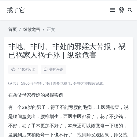
戒了它
首页
纵欲危害
正文
非地、非时、非处的邪婬大苦报，祸
已祸家人祸子孙 | 纵欲危害
119
次阅读
没有评论
共计 5966 个字符，预计需要花费 15 分钟才能阅读完成。
在岳父母家行婬的果报实例
有一个28岁的男子，得了不能弯腰的毛病，上医院检查，说
是腰间盘突出，腰椎增生，西医中医都看了，花了不少钱，
不好，动了手术更加不好了，本来还可以微微弯一下腰的，
发展到后来稍微弯一下也不行了。找到师父观因果，师父找