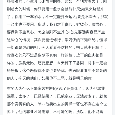
很艰难的，不生其心则简单的多。比如一个地方着火了，刚
刚起火的时候，你只要用一盆水会就能扑灭;如果火烧起来
了，你用了一车的水，不一定能扑灭这火;要是不着火，那就
一滴水也不要用。所以，我们对于贪心，婬欲心，嗔恨心，
要做到不生其心。怎么做到不生其心?首先要远离容易产生
这些心的情境，其次要精进修行，学习佛的正知正见，懂得
一切都是虚幻的相，今天看看是这样的，明天就变化掉了，
你喜欢的只不过是像梦不真实一样的相，皮下的血肉都是一
样的，腥臭无比。还要想想，今天种下了恶因，将来一定会
得恶报，这个恶报你不要也要给你。去医院看看生不如死的
病人，今天的他们，如果你不止恶，就是明天的你。
有的人为什么不能离苦?找师父观了还是死了，因为他罪业
深重，太多了，已经结果了，已成定业，无法改变了。就像
那个卖黄碟的人，除非他卖出去的黄碟一张也不存在这个世
界上，他的罪业才能消减。不可能的啊。所以，他不能离