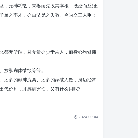
坚，元神耗散，未娶而先拔其本根，既婚而益(更
固子弟之不才，亦由父兄之失教。今为立三大则：
么都无所谓，且食量亦少于常人，而身心均健康
、放纵肉体情欲等等。
。太多的颠沛流离、太多的家破人散，身边经常
出代价时，才感到害怕，又有什么用呢?
2024-09-04