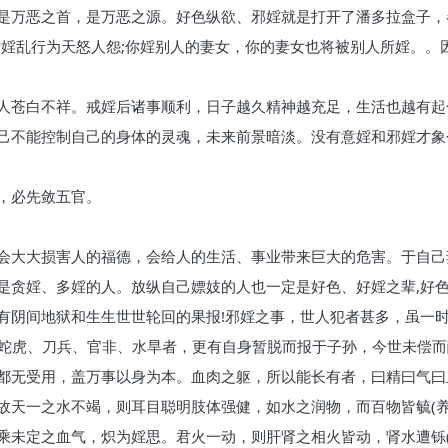
是万恶之首，是万恶之源。好色纵欲、邪婬就是打开了潘多拉盒子，各
断婬乱行为天怒人怨;你婬别人的妻女，你的妻女也将被别人所婬。。
人苍白不祥。戒婬后诸事顺利，日子越久精神越充足，生活也越有起
己不能控制自己的身体的灵魂，未来前景暗淡。没有意婬和邪婬才象
，必先敛五官。
会大大损害人的福德，会给人的生活、事业带来巨大的危害。于自己
是贪婬、多婬的人。放纵自己嫖妓的人也一定是好色、好婬之辈,好
有阴间地狱和生生世世轮回的果报!邪婬之事，世人犯者甚多，虽一
死于蛇虎、刀兵、官非、水旱者，更有自身暂脱而报于子孙，今世未偿
都无受用，盖万事以身为本。血肉之躯，所以能长有者，曰精曰气曰
故天一之水不竭，则耳目聪明肢体强健，如水之润物，而百物皆毓(养
乘未定之血气，炽为婬思。君火一动，则肝肾之相火皆动，肾水遭铄(