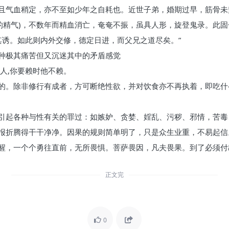
且气血稍定，亦不至如少年之自耗也。近世子弟，婚期过早，筋骨未
成的精气)，不数年而精血消亡，奄奄不振，虽具人形，旋登鬼录。此
其诱。如此则内外交修，德定日进，而父兄之道尽矣。”
种极其痛苦但又沉迷其中的矛盾感觉
人,你要赖时他不赖。
的。除非修行有成者，方可断绝性欲，并对饮食亦不再执着，即吃什
引起各种与性有关的罪过：如嫉妒、贪婪、婬乱、污秽、邪情，苦毒
报折腾得干干净净。因果的规则简单明了，只是众生业重，不易起信
醒，一个个勇往直前，无所畏惧。菩萨畏因，凡夫畏果。到了必须付
正文完
0