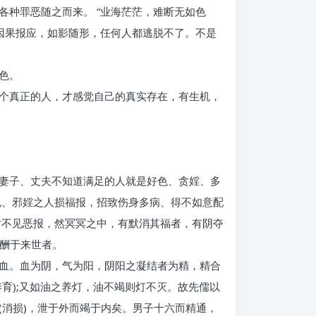
种罪恶随之而来。 “业海茫茫，难断无如色
因果报应，如影随形，任何人都逃脱不了。不是
色。
个真正的人，才感觉自己的真实存在，有生机，
妻子、丈夫不知道满足的人就是好色、贪婬、多
色、邪婬之人损福报，招致伤身多病、得不如意配
时不见恶报，然冥冥之中，有默消其福者，有阴夺
而酬于来世者。
血。血为阴，气为阳，阴阳之凝结者为精，精合
育);又如油之养灯，油不竭则灯不灭。故先儒以
消损)，泄于外而竭于内矣。男子十六而精通，