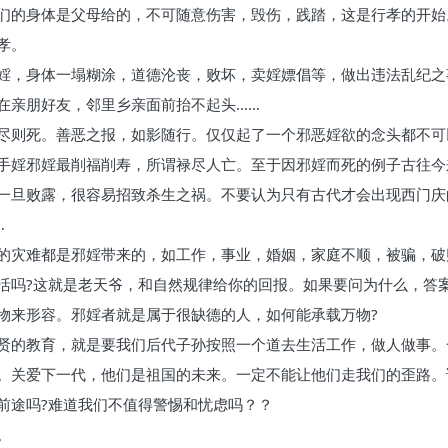
们的身体是父母给的，不可随意伤害，毁伤，践踏，这是行孝的开始
孝。
婬，身体一塌糊涂，道德沦丧，败坏，卖婬嫖倡等，做出违法乱纪之
在亲朋好友，邻里乡亲面前抬不起头……
尽则死。善恶之报，如影随行。仅仅起了一个邪恶婬欲的念头都不可
手婬邪婬最削福削寿，所谓禄尽人亡。至于因邪婬而死的例子古往今
一旦败露，很容易招致杀生之祸。不要认为只有古代才会出现西门庆
…
的灾难都是邪婬带来的，如工作，事业，婚姻，家庭不顺，被骗，破
活吗?这就是老天爷，和自然规律给你的回报。如果要问为什么，答
物来形容。邪婬者就是属于很缺德的人，如何能承载万物?
贤的教育，就是要我们后代子孙按照一个道去生活工作，做人做事。
。关爱下一代，他们是祖国的未来。一定不能让他们走我们的歪路。
前途吗?难道我们不值得警惕和忧虑吗？？
。