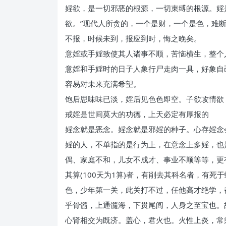
婬欲，是一切邪恶的根源，一切束缚的根源。婬
欲。”现代人所贪的，一个是财，一个是色，难
不报，时候未到，报应到时，悔之晚矣。
意婬或手婬致使其人诸事不顺，苦恼横生，整个
意婬和手婬时的日子人象行尸走肉一具，好象自
容易对未来充满希望。
饱后思味味已淡，婬后见色色即空。子欲攻情欲
戒婬是世间莫大的功德，上天必定有厚报的
婬念就是恶念。婬念就是邪婬的种子。心存婬念
婬的人，不单指的是行为上，在意念上多婬，也
偶、家庭不和，儿女不成才、事业不顺等等，更
其算(100天为1算)者，有削去其科名者，有
色，少年第一关，此关打不过，任他高才绝学，
乎骨髓，上通髓海，下贯尾闾，人身之至宝也。
心肾相交为既济。盖心，君火也。火性上炎，常