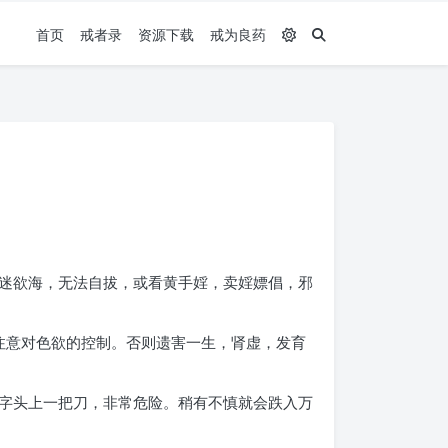
首页
戒者录
资源下载
戒为良药
迷欲海，无法自拔，或看黄手婬，卖婬嫖倡，邪
注意对色欲的控制。否则遗害一生，肾虚，发育
字头上一把刀，非常危险。稍有不慎就会跌入万