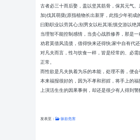
古者必三十而后娶，盖以坚其筋骨，保其元气。
加)伐其萌蘖(原指植物长出新芽，此指少年初
曰勤职业以劳其心;别男女以杜其渐;慎交游以绝
当理智不能控制感情，当贪心战胜修养，那是一
劝君莫借风流债，借得快来还得快;家中自有代还
对凡夫而言，性与饮食一样，皆是经常的、必需
正常。
而性欲是凡夫执着为乐的本能，处理不善，便会
本来福报很好的，因为不孝和邪婬，将手上的福
上演活生生的因果事例，却还是很少有人得到警
发表至：
纵欲危害