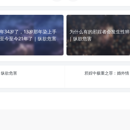
年34岁了，13岁那年染上手
为什么有的邪婬者会发生性猝
至今至今21年了 | 纵欲危害
| 纵欲危害
 纵欲危害
邪婬中极重之罪：婚外情