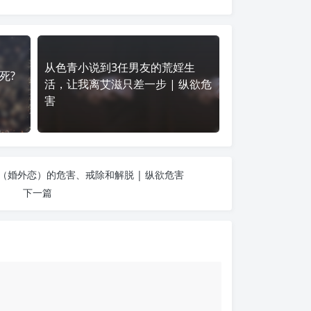
从色青小说到3任男友的荒婬生
死?
活，让我离艾滋只差一步 | 纵欲危
害
（婚外恋）的危害、戒除和解脱 | 纵欲危害
下一篇