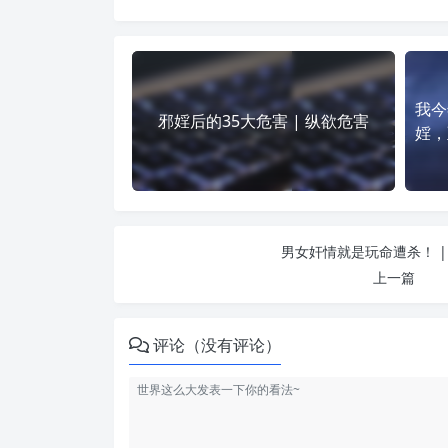
我今
邪婬后的35大危害 | 纵欲危害
婬，
男女奸情就是玩命遭杀！ |
上一篇
评论（没有评论）