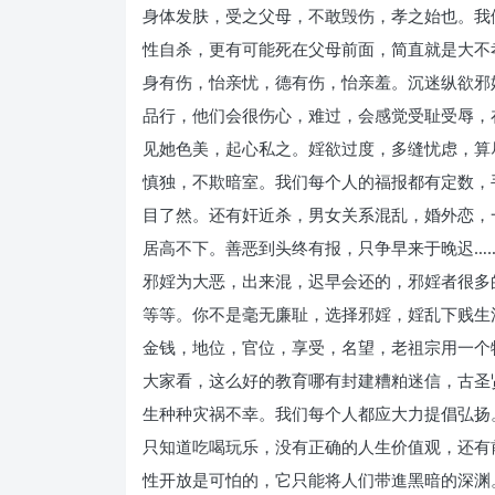
身体发肤，受之父母，不敢毁伤，孝之始也。我
性自杀，更有可能死在父母前面，简直就是大不
身有伤，怡亲忧，德有伤，怡亲羞。沉迷纵欲邪
品行，他们会很伤心，难过，会感觉受耻受辱，
见她色美，起心私之。婬欲过度，多缝忧虑，算
慎独，不欺暗室。我们每个人的福报都有定数，
目了然。还有奸近杀，男女关系混乱，婚外恋，
居高不下。善恶到头终有报，只争早来于晚迟…
邪婬为大恶，出来混，迟早会还的，邪婬者很多
等等。你不是毫无廉耻，选择邪婬，婬乱下贱生
金钱，地位，官位，享受，名望，老祖宗用一个
大家看，这么好的教育哪有封建糟粕迷信，古圣
生种种灾祸不幸。我们每个人都应大力提倡弘扬
只知道吃喝玩乐，没有正确的人生价值观，还有
性开放是可怕的，它只能将人们带進黑暗的深渊