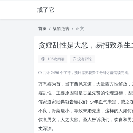
戒了它
首页
纵欲危害
正文
贪婬乱性是大恶，易招致杀生之
105
次阅读
没有评论
共计 2496 个字符，预计需要花费 7 分钟才能阅读完成。
万恶婬为首，当下西风东进，大量西方性解放，
婬乱性，主要原因就是古圣先贤的伦理道德，因
儒家道家经典就告诫我们: 少年血气未定，戒
不良，骨架瘦小，导致未婚先废，这样的人如何
饮食男女，人之大欲。圣人告诉我们，饮食和男
丈深渊。