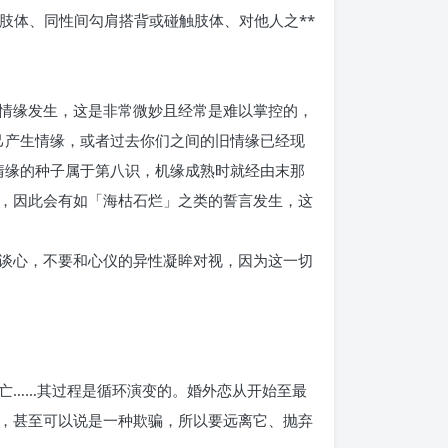
肢体、同性间勾肩搭背或碰触肢体、对他人之**
情缘发生，这是非常微妙且经常是难以掌控的，
己产生情缘，或者过去你们之间的旧情缘已经现
情缘的种子属于第八识，机缘成熟时就经由末那
，因此会有如「海枯石烂」之类的誓言发生，这
谈心，不要和心仪的异性凝眸对视，因为这一切
亡……其过程是循环演变的。婚外恋从开始至最
，甚至可以说是一种欺骗，所以要远离它、抛弃