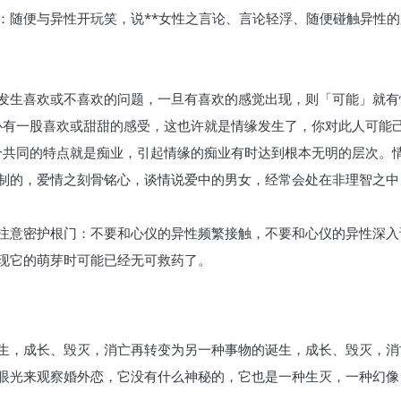
：随便与异性开玩笑，说**女性之言论、言论轻浮、随便碰触异性的
发生喜欢或不喜欢的问题，一旦有喜欢的感觉出现，则「可能」就有
内心有一股喜欢或甜甜的感受，这也许就是情缘发生了，你对此人可能
一个共同的特点就是痴业，引起情缘的痴业有时达到根本无明的层次。
制的，爱情之刻骨铭心，谈情说爱中的男女，经常会处在非理智之中
注意密护根门：不要和心仪的异性频繁接触，不要和心仪的异性深入
现它的萌芽时可能已经无可救药了。
生，成长、毁灭，消亡再转变为另一种事物的诞生，成长、毁灭，消
眼光来观察婚外恋，它没有什么神秘的，它也是一种生灭，一种幻像