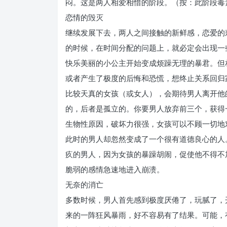
闷。这是两人相爱相惜的阶段。（按：此阶段毒
恋情的毁灭
继续发展下去，两人之间接触的新鲜感，恋爱的
的时候，在时间分配的问题上，就必定会出现一
快乐美丽的小公主开始变成烦躁无理的暴君。但
或者产生了极度的后悔和恐慌，想终止关系回归
比较天真的女孩（或女人），会期待男人离开他
的，后者是孤立的。你要男人放弃前三个，获得
生物性原因，破坏力很强，女孩可以不顾一切地
此时的男人却忽然变成了一个很有道德良心的人
疚的男人，因为女孩的暴躁胡闹，促使他不得不
脆弱的感情急速地进入崩溃。
无奈的消亡
多数时候，男人首先感到极度厌倦了，玩腻了，
来的一阵狂风暴雨，好不容易有了结果。可能，