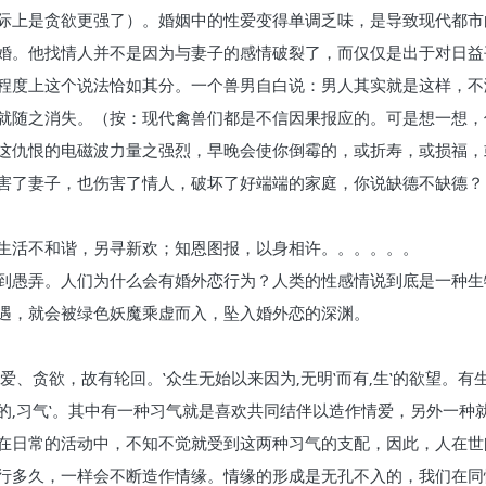
际上是贪欲更强了）。婚姻中的性爱变得单调乏味，是导致现代都市
婚。他找情人并不是因为与妻子的感情破裂了，而仅仅是出于对日益
程度上这个说法恰如其分。一个兽男自白说：男人其实就是这样，不
就随之消失。（按：现代禽兽们都是不信因果报应的。可是想一想，
这仇恨的电磁波力量之强烈，早晚会使你倒霉的，或折寿，或损福，
害了妻子，也伤害了情人，破坏了好端端的家庭，你说缺德不缺德？
生活不和谐，另寻新欢；知恩图报，以身相许。。。。。。
到愚弄。人们为什么会有婚外恋行为？人类的性感情说到底是一种生
遇，就会被绿色妖魔乘虚而入，坠入婚外恋的深渊。
爱、贪欲，故有轮回。‛众生无始以来因为‚无明‛而有‚生‛的欲望。
的‚习气‛。其中有一种习气就是喜欢共同结伴以造作情爱，另外一种
在日常的活动中，不知不觉就受到这两种习气的支配，因此，人在世
行多久，一样会不断造作情缘。情缘的形成是无孔不入的，我们在同