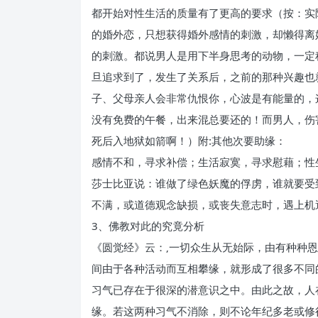
都开始对性生活的质量有了更高的要求（按：实
的婚外恋，只想获得婚外感情的刺激，却懒得离
的刺激。都说男人是用下半身思考的动物，一定
旦追求到了，发生了关系后，之前的那种兴趣也
子、父母亲人会非常仇恨你，心波是有能量的，
没有免费的午餐，出来混总要还的！而男人，伤
死后入地狱如箭啊！）附:其他次要助缘：
感情不和，寻求补偿；生活寂寞，寻求慰藉；性
莎士比亚说：谁做了绿色妖魔的俘虏，谁就要受
不满，或道德观念缺损，或丧失意志时，遇上机
3、佛教对此的究竟分析
《圆觉经》云：‚一切众生从无始际，由有种种恩
间由于各种活动而互相攀缘，就形成了很多不同
习气已存在于很深的潜意识之中。由此之故，人
缘。若这两种习气不消除，则不论年纪多老或修