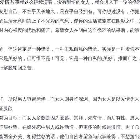
‚爱情‛故事就这么继续演着，没有醒悟的女人，就会进入下一轮的循
安慰自己：不在乎天长地久，只在乎曾经拥有。可你想过没有，你拥有
的生活无意间染上了不光彩的气息，使你的生活被笼罩在阴影之中，
时内心极度的忧伤和痛苦。希望女人在明白这个循环的结果后，能够
的。但这肯定是一种错觉，一种主观自私的错觉。实际是一种虚假不
它是美好的，但可惜不是！可见，它是一种自私的‚美好‛。推而广之
行解脱轮回之苦。
样。所以男人容易厌倦，而女人则身陷深渊。因为女人是以爱情为人
征服欲
有为目标；而女人多数是因为爱慕、崇拜，先有情，而后有性。男人
征服欲望。在婚外恋中男人或许动情，但更多的时候是滥情。男子总
能两全齐美、相得益彰的话，他们自然奢望鱼与熊掌兼得，不想游出