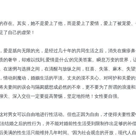
的存在。其实，她不是爱上了他，而是爱上了爱情，爱上了被宠爱、
足了自己的虚荣！
，爱是舐向无限的光，是经过几十年的共同生活之后，消失在癍疹鼻
质的奢华，却难以找到‚爱情是什么‛的完美答案。瞬息万变的世界，
。在迷惘与选择之间，在清醒与放纵之间，狂喜、失落、麻木、失望
，情动则魔动，婚姻生活的平淡、丈夫的漠不关心、对呵护和关爱的
将夫妻间的误会与隔阂臆想成必然的不幸，更不要为了所谓的浪漫和
聊天、深入交往一定要提高警惕，坚定地拒绝！女性要自强。
这对男女可以自由地进行性活动。但也正因为自由，才使得夫妻性爱
合法结婚之后的性行为，并不能对婚前性生活受到限制作出足够的补
后美满的性生活只能维持几年时间。‛因为社会观念的开放，现代人