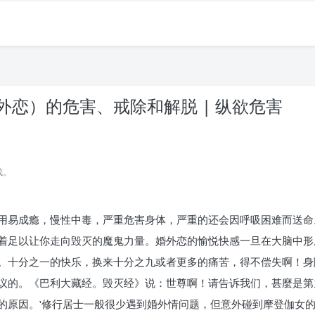
恋）的危害、戒除和解脱 | 纵欲危害
成。
用易成瘾，慢性中毒，严重危害身体，严重的还会因呼吸困难而送命
着足以让你走向毁灭的魔鬼力量。婚外恋的愉悦快感一旦在大脑中形
。十分之一的快乐，换来十分之九或者更多的痛苦，得不偿失啊！身
议的。《巴利大藏经。毁灭经》说：世尊啊！请告诉我们，甚麼是第
的原因。‛修行居士一般很少遇到婚外情问题，但意外碰到摩登伽女