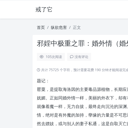
戒了它
首页
纵欲危害
正文
邪婬中极重之罪：婚外情（婚外
105
次阅读
没有评论
共计 75725 个字符，预计需要花费 190 分钟才能阅读完
题记：
罂粟，是提取海洛因的主要毒品源植物，长期应
妩媚。正如同婚外情一样，美丽的外衣下，却有
就像着魔一样，无力自拔，最终走向沉沦的深渊
情，绝对是有外魔的加持，孽缘的力量是不可思
然去嫖妓，或与别人的妻子私通，这是自取灭亡