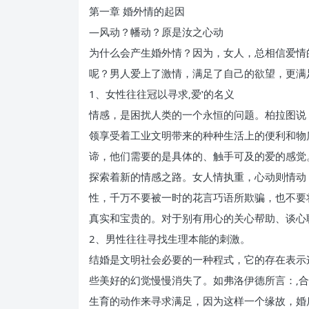
第一章 婚外情的起因
—风动？幡动？原是汝之心动
为什么会产生婚外情？因为，女人，总相信爱情
呢？男人爱上了激情，满足了自己的欲望，更满
1、女性往往冠以寻求‚爱‛的名义
情感，是困扰人类的一个永恒的问题。柏拉图说
领享受着工业文明带来的种种生活上的便利和物
谛，他们需要的是具体的、触手可及的爱的感觉
探索着新的情感之路。女人情执重，心动则情动
性，千万不要被一时的花言巧语所欺骗，也不要
真实和宝贵的。对于别有用心的关心帮助、谈心
2、男性往往寻找生理本能的刺激。
结婚是文明社会必要的一种程式，它的存在表示
些美好的幻觉慢慢消失了。如弗洛伊德所言：‚
生育的动作来寻求满足，因为这样一个缘故，婚