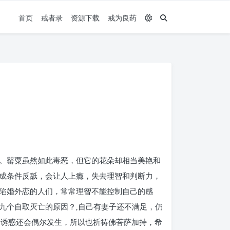
首页
戒者录
资源下载
戒为良药
。罂粟虽然如此毒恶，但它的花朵却相当美艳和
成条件反舐，会让人上瘾，失去理智和判断力，
陷婚外恋的人们，常常理智不能控制自己的感
九个自取灭亡的原因？‚自己有妻子还不满足，仍
的诱惑还会偶尔发生，所以也祈祷佛菩萨加持，希