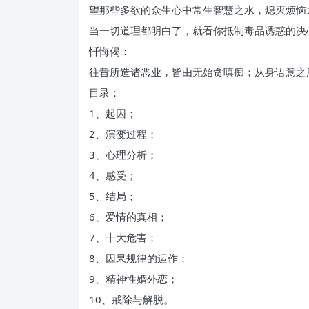
望那些多欲的众生心中常生智慧之水，熄灭烦恼
当一切道理都明白了，就看你抵制毒品诱惑的决
忏悔偈：
往昔所造诸恶业，皆由无始贪嗔痴；从身语意之
目录：
1、起因；
2、演变过程；
3、心理分析；
4、感受；
5、结局；
6、爱情的真相；
7、十大危害；
8、因果规律的运作；
9、精神性婚外恋；
10、戒除与解脱。