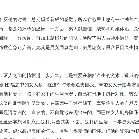
有厌倦的时候，总期望着新鲜的感觉，所以在心里上总有一种浊气在
情，都是婚外恋的温床。一方面，男人以自信、成熟和对她体贴、关
回眸、一阵脸红、再加上凝脂般的肌肤，唤醒了男人被柴米油盐、黄
指数会急速升高。尤其是男女同事之间，痴男怨女，最容易日久生情
，两人之间的情愫进一步升华。但是性爱在脑部产生的激素，造成的
漫‚性‛福之中的女人多半在这个时候会迷失自我。未婚女人开始考虑
着他和妻子、孩子在家里的生活情况，自己在暗地里进行对比、较劲
这类的雌性哺乳类动物，在基因中已经存储了一套留住男人的自然反
而是潜意识的、自发的、不自觉地表现出来的。而已婚女人则身陷矛
甚至还妄想可以永远这样‚两全其美‛下去。这样的生活，一半是火焰
旋着。偶尔想起美丽的情人，有种志得意满的情怀。但他的资源(包括