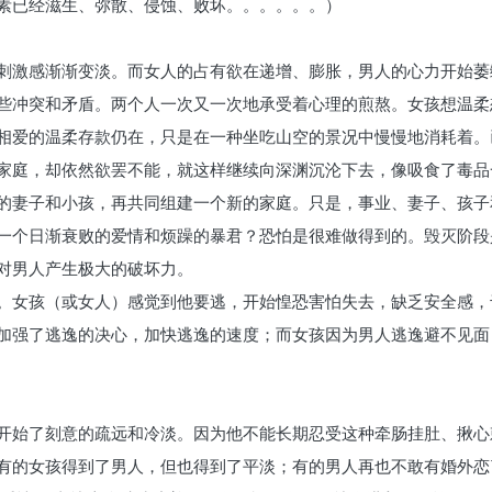
素已经滋生、弥散、侵蚀、败坏。。。。。。）
刺激感渐渐变淡。而女人的占有欲在递增、膨胀，男人的心力开始萎
些冲突和矛盾。两个人一次又一次地承受着心理的煎熬。女孩想温柔
相爱的温柔存款仍在，只是在一种坐吃山空的景况中慢慢地消耗着。
家庭，却依然欲罢不能，就这样继续向深渊沉沦下去，像吸食了毒品
的妻子和小孩，再共同组建一个新的家庭。只是，事业、妻子、孩子
一个日渐衰败的爱情和烦躁的暴君？恐怕是很难做得到的。毁灭阶段
对男人产生极大的破坏力。
。女孩（或女人）感觉到他要逃，开始惶恐害怕失去，缺乏安全感，
加强了逃逸的决心，加快逃逸的速度；而女孩因为男人逃逸避不见面
开始了刻意的疏远和冷淡。因为他不能长期忍受这种牵肠挂肚、揪心
有的女孩得到了男人，但也得到了平淡；有的男人再也不敢有婚外恋