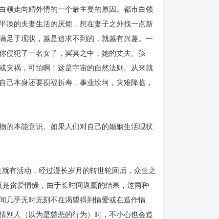
白领走向婚外情的一个最主要的原因。都市白领
平淡的夫妻生活的厌烦，想在妻子之外找一点新
满足于现状，越是追求不到的，就越有兴趣。一
你侵犯了一名女子，冥冥之中，她的丈夫、孩
或灾祸，可怕啊！这是宇宙的自然法则。从来就
自己本身还要损福折寿，事业坎坷，灾难降临，
物的本能意识。如果人们对自己的婚姻生活现状
有生就有活动，经过漫长岁月的转世轮回后，众生之
就是贪爱情缘，由于长时间返薰的结果，这两种
间几乎无时无刻不在渴望得到情爱或在造作情
情别人（以为是慈悲的行为）时，不小心也会造