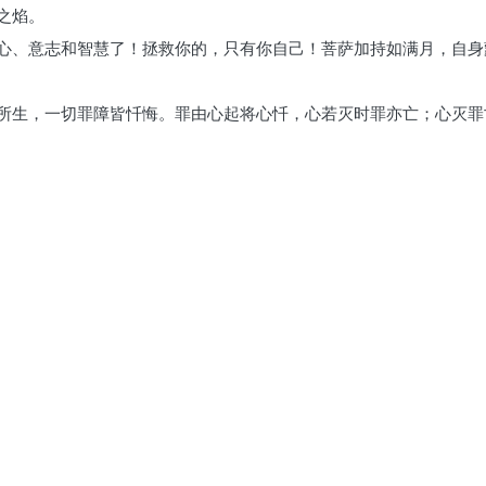
之焰。
心、意志和智慧了！拯救你的，只有你自己！菩萨加持如满月，自身
所生，一切罪障皆忏悔。罪由心起将心忏，心若灭时罪亦亡；心灭罪