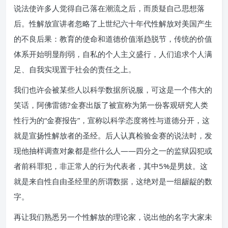
说法使许多人觉得自己落在潮流之后，而质疑自己思想落
后。性解放宣讲者忽略了上世纪六十年代性解放对美国产生
的不良后果：教育的使命和道德价值渐趋脱节，传统的价值
体系开始明显削弱，自私的个人主义盛行，人们追求个人满
足、自我实现置于社会的责任之上。
我们也许会被某些人以科学数据所说服，可这是一个伟大的
笑话，阿佛雷德?金赛出版了被宣称为第一份客观研究人类
性行为的“金赛报告”，宣称以科学态度将性与道德分开，这
就是宣扬性解放者的圣经。后人认真检验金赛的说法时，发
现他抽样调查对象都是些什么人——四分之一的监狱囚犯或
者前科罪犯，非正常人的行为代表者，其中5%是男妓。这
就是来自性自由圣经里的所谓数据，这绝对是一组龌龊的数
字。
再让我们熟悉另一个性解放的理论家，说出他的名字大家未