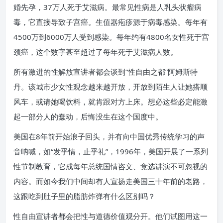
婚先孕，37万人死于艾滋病。最常见性病是人乳头状瘤病
毒，它直接导致子宫癌。生值器疱疹源于病毒感染。每年有
4500万到6000万人受到感染。每年约有4800名女性死于宫
颈癌，这个数字甚至超过了每年死于艾滋病人数。
所有激进的性解放宣讲者都会谈到“性自由之都”阿姆斯特
丹。该城市少女性观念越来越开放，开放到陌生人让她搭顺
风车，或请她喝饮料，就肯跟对方上床。想必这些必定能激
起一部分人的蠢动，后悔没生在这个国度中。
美国在8年前开始浪子回头，并有向中国优秀传统学习的声
音呐喊，如“发乎情，止乎礼”，1996年，美国开展了一系列
性节制教育，它成每年总统国情咨文、竞选讲演不可忽视的
内容。而如今我们中间却有人宣扬走美国三十年前的老路，
这跟吃到肚子里的脂肪炸弹有什么区别吗？
性自由宣讲者都会把性与道德价值观分开。他们试图用这一