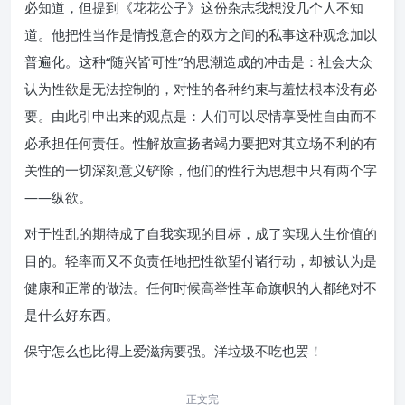
必知道，但提到《花花公子》这份杂志我想没几个人不知
道。他把性当作是情投意合的双方之间的私事这种观念加以
普遍化。这种“随兴皆可性”的思潮造成的冲击是：社会大众
认为性欲是无法控制的，对性的各种约束与羞怯根本没有必
要。由此引申出来的观点是：人们可以尽情享受性自由而不
必承担任何责任。性解放宣扬者竭力要把对其立场不利的有
关性的一切深刻意义铲除，他们的性行为思想中只有两个字
——纵欲。
对于性乱的期待成了自我实现的目标，成了实现人生价值的
目的。轻率而又不负责任地把性欲望付诸行动，却被认为是
健康和正常的做法。任何时候高举性革命旗帜的人都绝对不
是什么好东西。
保守怎么也比得上爱滋病要强。洋垃圾不吃也罢！
正文完