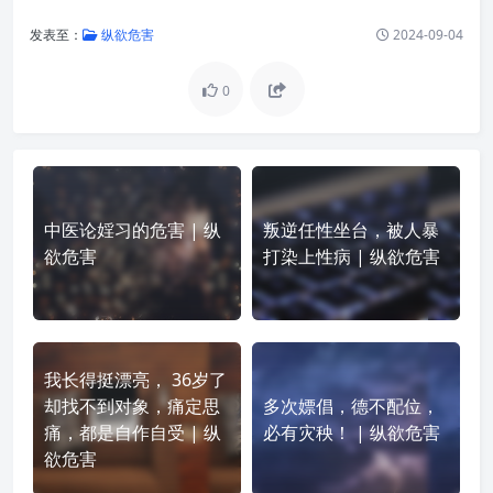
发表至：
纵欲危害
2024-09-04
0
中医论婬习的危害 | 纵
叛逆任性坐台，被人暴
欲危害
打染上性病 | 纵欲危害
我长得挺漂亮， 36岁了
却找不到对象，痛定思
多次嫖倡，德不配位，
痛，都是自作自受 | 纵
必有灾秧！ | 纵欲危害
欲危害