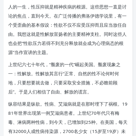
人的一生，性压抑就是精神疾病的根源。这些思想一直是讨
论的焦点，直到今天。在广泛传播的弗洛伊德学说里，有一
个受歪曲的基本假设：性欲不仅不应受压抑而且应当放任自
由。我想这就是性解放宣扬者的主要精神支柱。同时这些人
也会把“性欲压力若得不到充分释放就会成为心理病态的根
源”当作宣讲的主题。
上世纪六七十年代，“颓废的一代”崛起美国。颓废现象之
一：性解放。性解放其言行“正常、自然的性不论何时何
地，只要想要就去做，只要采取安全措施，不必瞻前顾
后”。于是人们相信了自由、解放的谎言。
纵容结果是纵欲。性病、艾滋病就是在那时埋下了祸根。19
81年世界出现第一例艾滋病患者。上世纪70年代只有梅
毒、淋病两种性病，到今天，已增加到25种。在美国，每天
有32000人成性病传染源，2700名少女（15岁至19岁）未