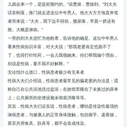
儿就会来一个，是提前预约的。“说曹操，曹操到。”刘大夫
话音刚落，推门就走进这位中年男人。他大大方方地直奔笔
者而来说：“大夫，我下边不得劲，撒尿痛，早晨一挤还有
脓。大概是淋病。”
一旁的刘大夫连忙为他检查，告诉他的确是。这位中年男人
看来性病知识丰富，对大夫说：“那我老婆肯定也跑不了
了，也得打针吃药，一会儿我领她来。你们帮我编个理由，
别说是性病，要不我不好解释。”
无论找什么借口，性病患者极少有无辜者
性病大夫们介绍说，性病患者最常见的骗老婆的办法是：谎
称自己在公共浴池洗过盆浴；在旅馆里睡在了未换过的床单
上；公共厕所的坐便设施未彻底消毒等等。
其实，性病大夫们证实说，性病患者，哪怕是传染性最强的
淋病患者，与健康人的正常身体接触，包括握手、递香烟，
甚至共用食具、卧具等，都不会造成传染。