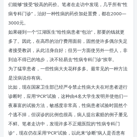
们能够“接受”较高的药价。笔者在走访中发现，几乎所有“性
病专科门诊”，治好一种性病的药价加处置费，都在2000—
3000元。
如果碰到一个“江湖医生”给性病患者“包治”，那要的钱就更
多了。因此，在高昂的治疗费用面前，固然使许多偶尔失足
者接受教训，从此洁身自好；但另一方面使另外一些人，非
到迫不得已的地步，决不轻易去“性病专科门诊”挨宰。
为了猛宰患者，一些性病大夫花样多多。最常见的一种方法
是没病说你有病。
比如，现在国家卫生部已经严令禁止性病大夫在对患者进行
诊断时，应用“PCR”试验，这种由4名大学生发明并使他们一
夜暴富的试验方法，敏感度非常高，性病患者试验时固然个
个逃不掉，但误诊的比例也很高，病人提出索赔的例子屡见
不鲜。笔者走访中，发现许多不正规医院的“性病专科门
诊”，现在仍在采用“PCR”试验，以此来“诊断”病人是否患有