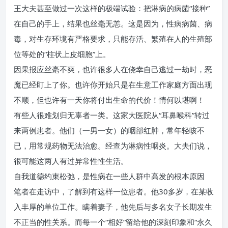
王大夫甚至做过一次这样的极端试验：把淋病的病菌“接种”
在自己的手上，结果也丝毫无恙。这是因为，性病病菌、病
毒，对生存环境有严格要求，只能存活、繁殖在人的生殖部
位等处的“柱状上皮细胞”上。
因果报应丝毫不爽，也许很多人在侥幸自己逃过一劫时，恶
魔已经盯上了你。也许你开始只是在生意工作家庭方面出现
不顺，但也许有一天你将付出生命的代价！情何以堪啊！
有些人很难划归无辜者一类。这家大医院从“耳鼻喉科”转过
来两例患者。他们（一男一女）的咽部红肿，常年轻咳不
已，用常规药物无法治愈。经查为淋病性咽炎。大夫们说，
很可能这两人有过异常性性生活。
自我道德约束松弛，是性病在一些人群中高发的根本原因
笔者在走访中，了解到有这样一位患者。他30多岁，在某收
入丰厚的单位工作。瞒着妻子，他先后与多名女子长期发生
不正当的性关系。而每一个“相好”留给他的深刻印象和“永久