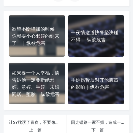
欲望不断增加的时候，
一夜情这道快餐坚决碰
你就要小心邪婬的到来
不得! | 纵欲危害
了！ | 纵欲危害
如果要一个人幸福，请
告诉他一定要断绝邪
手婬伤肾后对其他脏器
婬、意婬、手婬、未婚
的影响 | 纵欲危害
同居、堕胎 | 纵欲危害
让SY耽误了青春，不要像我一样悔之晚矣！ | 纵欲危害
因走错路一蹶不振，造成一生无法疗愈的痛苦 | 纵欲危害
上一篇
下一篇