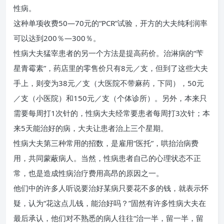
性病。
这种单项收费50—70元的“PCR”试验，开方的大夫纯利润率
可以达到200％—300％。
性病大夫猛宰患者的另一个方法是提高药价。治淋病的“苄
星青霉素”，药店里的零售价只有8元／支，但到了这些大夫
手上，则变为38元／支（大医院不带麻药，下同），50元
／支（小医院）和150元／支（个体诊所）。另外，本来只
需要每周打1次针的，性病大夫经常要患者每周打3次针；本
来5天能治好的病，大夫让患者治上三个星期。
性病大夫第三种常用的招数，是雇用“医托”，哄抬治病费
用，共同蒙蔽病人。当然，性病患者自己的心理状态不正
常，也是造成性病治疗费用高昂的原因之一。
他们中的许多人听说要治好某病只要花不多的钱，就表示怀
疑，认为“花这点儿钱，能治好吗？”固然有许多性病大夫在
最后承认，他们对不熟悉的病人往往“治一半，留一半，留