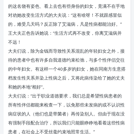
的这名饶有姿色、看上去也有些身份的妇女，竟满不在乎地
对劝她改变生活方式的大夫说：“这有啥呀！不就跟感冒似
的，难受几天吗？反正除了艾滋病，凡是性病都能治好。”
王大夫正色告诉她说：“生活方式再不改变，你离艾滋病并
不远！
大夫们说，除为金钱而导致性关系混乱的年轻妇女之外，接
待的患者中也有许多自我道德约束松弛，与多个性伴侣交往
的中年妇女。有这样一个40多岁的妇女，她在同南方生意搭
档发生性关系并染上性病之后，又将此病传染给了她的丈夫
和她的本地“相好”。
大夫们说：“出于职业道德要求，我们总是希望性病患者的
所有性伴侣都能来检查一下，以免那些未发病的或不认识性
病症状的人（他们也是带菌者）再传染别人。但由于现在没
有强制手段配合治疗，所以我们只能眼睁睁地看着这些性病
患者，在社会上不受丝毫约束地照常生活。”