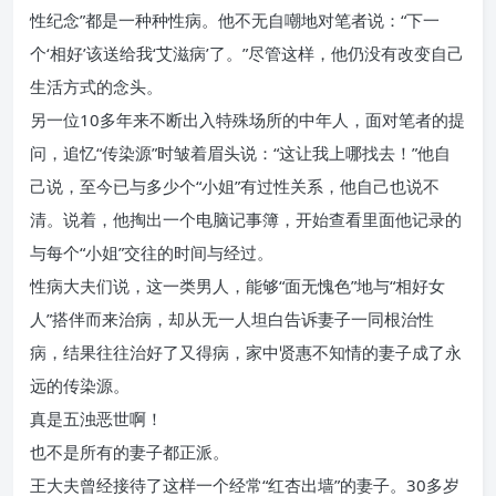
性纪念”都是一种种性病。他不无自嘲地对笔者说：“下一
个‘相好’该送给我‘艾滋病’了。”尽管这样，他仍没有改变自己
生活方式的念头。
另一位10多年来不断出入特殊场所的中年人，面对笔者的提
问，追忆“传染源”时皱着眉头说：“这让我上哪找去！”他自
己说，至今已与多少个“小姐”有过性关系，他自己也说不
清。说着，他掏出一个电脑记事簿，开始查看里面他记录的
与每个“小姐”交往的时间与经过。
性病大夫们说，这一类男人，能够“面无愧色”地与“相好女
人”搭伴而来治病，却从无一人坦白告诉妻子一同根治性
病，结果往往治好了又得病，家中贤惠不知情的妻子成了永
远的传染源。
真是五浊恶世啊！
也不是所有的妻子都正派。
王大夫曾经接待了这样一个经常“红杏出墙”的妻子。30多岁