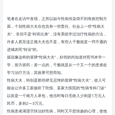
笔者在走访中发现，之所以如今性病传染得不到有效控制方
面，个别性病大夫在也负有一些责任。社会上一些“性病大
夫”，非但不是“科班出身”，没有系统学过治疗性病的方法，
许多人甚至连正规大夫也不是，有些人干脆就是一窍不通的
进城农民“转业”的。
据说像这样的冒牌“性病大夫”，好些的尚知道对照书本学一
学，按方抓药；差一点的，干脆就是从一个又一个的患者处
学习治疗方法，其效果可想而知。
性病大夫，特别是那些肆无忌惮的冒牌“性病大夫”，收入可
能会让许多工薪族听了吃惊。某家大医院的“性病专科门诊”
以前是一个南方人承包，他当时每日毛收入少则是1万元人
民币，多则2—3万元。
性病患者渴望尽快治好性病，同时又不想张扬的心理，使他